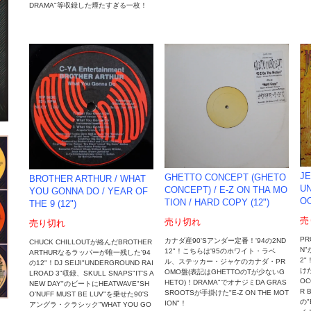
DRAMA"等収録した煙たすぎる一枚！
JE
GHETTO CONCEPT (GHETO
BROTHER ARTHUR / WHAT
UN
CONCEPT) / E-Z ON THA MO
YOU GONNA DO / YEAR OF
OO
TION / HARD COPY (12")
THE 9 (12")
売
売り切れ
売り切れ
PR
カナダ産90'Sアンダー定番！'94の2ND
CHUCK CHILLOUTが絡んだBROTHER
N
12"！こちらは'95のホワイト・ラベ
ARTHURなるラッパーが唯一残した'94
2"
ル、ステッカー・ジャケのカナダ・PR
の12"！DJ SEIJI"UNDERGROUND RAI
けた
OMO盤(表記はGHETTOのTが少ないG
LROAD 3"収録、SKULL SNAPS"IT'S A
OC
HETO)！DRAMA"でオナジミDA GRAS
NEW DAY"のビートにHEATWAVE"SH
R 
SROOTSが手掛けた"E-Z ON THE MOT
O'NUFF MUST BE LUV"を乗せた90'S
の"
ION"！
アングラ・クラシック"WHAT YOU GO