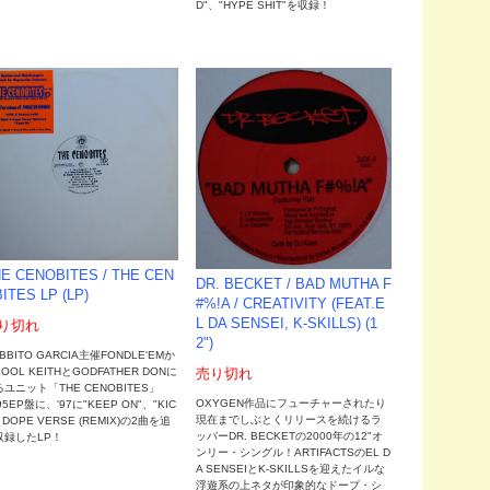
！
D"、"HYPE SHIT"を収録！
E CENOBITES / THE CEN
DR. BECKET / BAD MUTHA F
ITES LP (LP)
#%!A / CREATIVITY (FEAT.E
L DA SENSEI, K-SKILLS) (1
り切れ
2")
BBITO GARCIA主催FONDLE'EMか
OOL KEITHとGODFATHER DONに
売り切れ
ユニット「THE CENOBITES」
OXYGEN作品にフューチャーされたり
95EP盤に、'97に"KEEP ON"、"KIC
現在までしぶとくリリースを続けるラ
A DOPE VERSE (REMIX)の2曲を追
ッパーDR. BECKETの2000年の12"オ
収録したLP！
ンリー・シングル！ARTIFACTSのEL D
A SENSEIとK-SKILLSを迎えたイルな
浮遊系の上ネタが印象的なドープ・シ