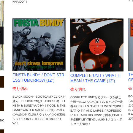
イ
NNA DO"！
TH
FINSTA BUNDY / DON'T STR
COMPLETE UNIT / WHAT IT
OB
ESS TOMORROW (12")
MEAN / THE GAME (12")
売
売り切れ
売り切れ
BO
BLACK MOON～BOOTCAMP CLICKお
COMPLETE UNITなるグループが残し
らK
膝元、BROOKLYNはFLATBUSH発、FI
た唯一の12"シングル！90'Sアンダー定
よる
NSTA & BUNDYの'98作！KOOL & THE
番AK SKILLS "EAST TA WEST"やINI F
の'
GANG"WINTER SADNESS"使いの彼ら
EAT. Q-TIP AND LARGE PROFESSO
K 
の作品の中では聴きやすいメロウ&哀愁
R"TO EACH HIS OWN"と同ネタCAL T
加
シット"DON'T STRESS TOMORRO
rec
JADER"LEYTE"使いの90'Sメロウ・ア
W"！
ンダー人気曲！