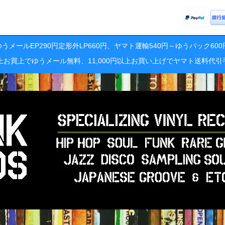
うメールEP290円定形外LP660円、ヤマト運輸540円～ゆうパック60
円以上お買上でゆうメール無料、11,000円以上お買い上げでヤマト送料代