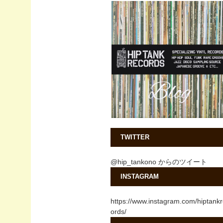
TWITTER
@hip_tankono からのツイート
INSTAGRAM
https://www.instagram.com/hiptank
ords/