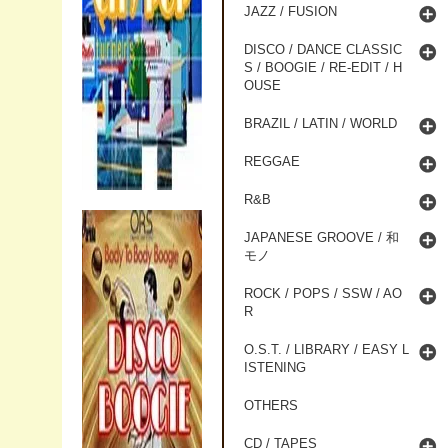
JAZZ / FUSION
DISCO / DANCE CLASSIC
S / BOOGIE / RE-EDIT / H
OUSE
BRAZIL / LATIN / WORLD
REGGAE
R&B
JAPANESE GROOVE / 和
モノ
ROCK / POPS / SSW / AO
R
O.S.T. / LIBRARY / EASY L
ISTENING
OTHERS
CD / TAPES