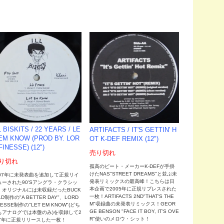
L BISKITS / 22 YEARS / LE
ARTIFACTS / IT'S GETTIN' H
EM KNOW (PROD BY. LOR
OT K-DEF REMIX (12")
FINESSE) (12")
売り切れ
り切れ
孤高のビート・メーカーK-DEFが手掛
けたNAS"STREET DREAMS"と並ぶ未
007年に未発表曲を追加して正規リイ
発表リミックスの最高峰！こちらは日
ューされた90'Sアングラ・クラシッ
本企画で2005年に正規リプレスされた
！オリジナルには未収録だったBUCK
一枚！ARTIFACTS 2ND"THAT'S THE
LD制作の"A BETTER DAY"、LORD
M"収録曲の未発表リミックス！GEOR
NESSE制作の"LET EM KNOW"(どち
GE BENSON "FACE IT BOY, IT'S OVE
もアナログでは本盤のみ)を収録して2
R"使いのメロウ・シット！
07年に正規リリースした一枚！