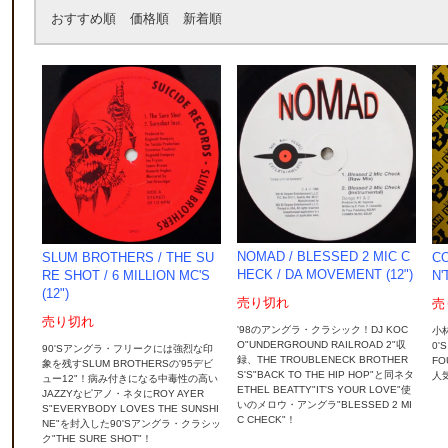
おすすめ順
価格順
新着順
NOMAD / BLESSED 2 MIC C
CO
SLUM BROTHERS / THE SU
HECK / DA MOVEMENT (12")
N'
RE SHOT / 6 MILLION MC'S
(12")
売り切れ
売
売り切れ
'98のアングラ・クラシック！DJ KOC
小林
O"UNDERGROUND RAILROAD 2"収
0'
90'Sアングラ・フリークには強烈な印
録、THE TROUBLENECK BROTHER
FO
象を残すSLUM BROTHERSの'95デビ
S'S"BACK TO THE HIP HOP"と同ネタ
人気
ュー12"！病み付きになる中毒性の高い
ETHEL BEATTY"IT'S YOUR LOVE"使
JAZZYなピアノ・ネタにROY AYER
いのメロウ・アングラ"BLESSED 2 MI
S"EVERYBODY LOVES THE SUNSHI
C CHECK"！
NE"を封入した90'Sアングラ・クラシッ
ク"THE SURE SHOT"！