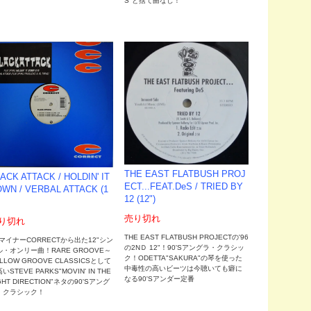
S"と捨て曲なし！
THE EAST FLATBUSH PROJ
ACK ATTACK / HOLDIN' IT
ECT...FEAT.DeS / TRIED BY
WN / VERBAL ATTACK (1
12 (12")
売り切れ
り切れ
THE EAST FLATBUSH PROJECTの'96
7マイナーCORRECTから出た12"シン
の2NＤ 12"！90'Sアングラ・クラシッ
ル・オンリー曲！RARE GROOVE～
ク！ODETTA"SAKURA"の琴を使った
LLOW GROOVE CLASSICSとして
中毒性の高いビーツは今聴いても癖に
いSTEVE PARKS"MOVIN' IN THE
なる90'Sアンダー定番
GHT DIRECTION"ネタの90'Sアング
・クラシック！