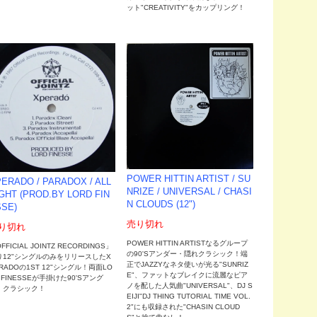
ット"CREATIVITY"をカップリング！
POWER HITTIN ARTIST / SU
ERADO / PARADOX / ALL
NRIZE / UNIVERSAL / CHASI
GHT (PROD.BY LORD FIN
N CLOUDS (12")
SE)
売り切れ
り切れ
POWER HITTIN ARTISTなるグループ
FFICIAL JOINTZ RECORDINGS」
の90'Sアンダー・隠れクラシック！端
り12"シングルのみをリリースしたX
正でJAZZYなネタ使いが光る"SUNRIZ
RADOの1ST 12"シングル！両面LO
E"、ファットなブレイクに流麗なピア
 FINESSEが手掛けた90'Sアング
ノを配した人気曲"UNIVERSAL"、DJ S
・クラシック！
EIJI"DJ THING TUTORIAL TIME VOL.
2"にも収録された"CHASIN CLOUD