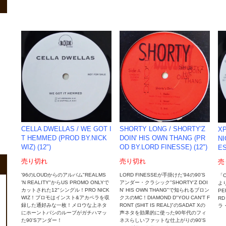
CELLA DWELLAS / WE GOT I
SHORTY LONG / SHORTY'Z
XP
T HEMMED (PROD BY.NICK
DOIN' HIS OWN THANG (PR
NI
WIZ) (12")
OD BY.LORD FINESSE) (12")
ES
売り切れ
売り切れ
売
'96のLOUDからのアルバム"REALMS
LORD FINESSEが手掛けた'94の90'S
「O
'N REALITY"からUS PROMO ONLYで
アンダー・クラシック"SHORTY'Z DOI
よ
カットされた12"シングル！PRO NICK
N' HIS OWN THANG"で知られるブロン
PE
WIZ！プロモはインスト&アカペラを収
クスのMC！DIAMOND D"YOU CAN'T F
RD
録した通好みな一枚！メロウな上ネタ
RONT (SHIT IS REAL)"のSADAT Xの
ラ
にホーントバシのループがガチハマッ
声ネタを効果的に使った90年代のフィ
た90'Sアンダー！
ネスらしいファットな仕上がりの90'S