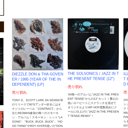
THE SOLSONICS / JAZZ IN T
IL
DIEZZLE DON & THA GOVEN
HE PRESENT TENSE (12")
T 
ER / 1995 (YEAR OF THE IN
D 
DEPENDENT) (LP)
売り切れ
売
売り切れ
'94唯一のアルバム"JAZZ IN THE PRES
ENT TENSE"からの12"カット！重心の
2
TONY D、SCOTT LARK DA SENSEI等
低いロービートにスクラッチを混ぜて
シ
のリリースで90'Sアンダー好きにはオ
オリジナルよりHIP HOP度数高めにク
ク
ナジミのレーベル「CONTRACT」から
ールに仕上げた"JAZZ IN THE PRESEN
WI
出たREDMAN参加の唯一のスモーキ
T TENSE-REMIX"！
FI
ン・アルバム！スモーキン・シット"LA
ら
SONG"、"BUCK, BUCK, BUCK"、"HO
0
OD THING"やROY AYERS使いの"DON