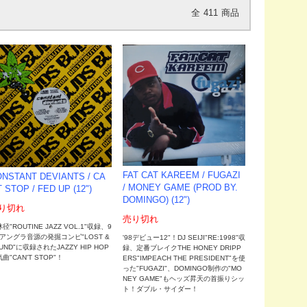
全
411
商品
FAT CAT KAREEM / FUGAZI
NSTANT DEVIANTS / CA
/ MONEY GAME (PROD BY.
T STOP / FED UP (12")
DOMINGO) (12")
り切れ
売り切れ
径"ROUTINE JAZZ VOL.1"収録、9
Sアングラ音源の発掘コンピ"LOST &
'98デビュー12"！DJ SEIJI"RE:1998"収
UND"に収録されたJAZZY HIP HOP
録、定番ブレイクTHE HONEY DRIPP
曲"CAN'T STOP"！
ERS"IMPEACH THE PRESIDENT"を使
った"FUGAZI"、DOMINGO制作の"MO
NEY GAME"もヘッズ昇天の首振りシッ
ト！ダブル・サイダー！