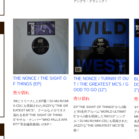
アングラ・クラシック！
THE NONCE / THE SIGHT O
THE NONCE / TURNIN' IT OU
BL
F THINGS (EP)
T / THE GREATEST MC'S / G
DO
OOD TO GO (12")
2")
売り切れ
売り切れ
売
'98にリリースしたEP盤！DJ MU-RのMI
X-CDにも収録されたJAZZYな"THE GR
EP"THE SIGHT OF THINGS"から2曲
'9
EATEST MC'S"、クールなメロウネス
と'95名作アルバム"WORLD ULTIMAT
グ
溢れる名作"THE SIGHT OF THING
E"から1曲を収録した'99の12"シング
ME
S"やチル・ナンバー"WHO FALLS APA
ル！DJ MU-RのMIX-CDにも収録された
名高
RT?"等全編良曲揃いのEP！
JAZZYな"THE GREATEST MC'S"収
RI
録！
ラ