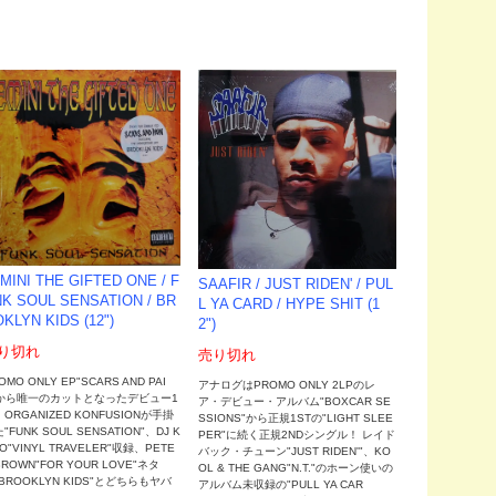
MINI THE GIFTED ONE / F
SAAFIR / JUST RIDEN' / PUL
K SOUL SENSATION / BR
L YA CARD / HYPE SHIT (1
KLYN KIDS (12")
2")
り切れ
売り切れ
OMO ONLY EP"SCARS AND PAI
アナログはPROMO ONLY 2LPのレ
"から唯一のカットとなったデビュー1
ア・デビュー・アルバム"BOXCAR SE
！ORGANIZED KONFUSIONが手掛
SSIONS"から正規1STの"LIGHT SLEE
"FUNK SOUL SENSATION"、DJ K
PER"に続く正規2NDシングル！ レイド
O"VINYL TRAVELER"収録、PETE
バック・チューン"JUST RIDEN'"、KO
BROWN"FOR YOUR LOVE"ネタ
OL & THE GANG"N.T."のホーン使いの
BROOKLYN KIDS"とどちらもヤバ
アルバム未収録の"PULL YA CAR