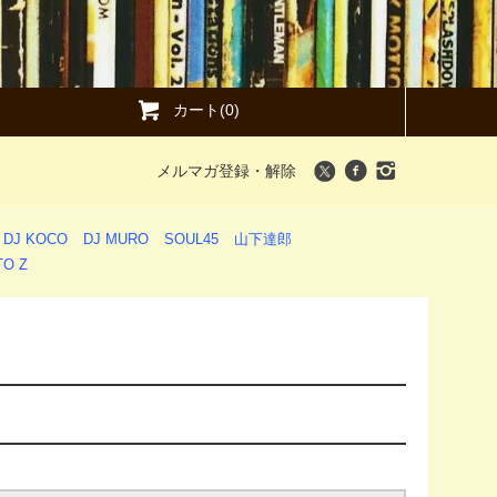
カート(0)
メルマガ登録・解除
DJ KOCO
DJ MURO
SOUL45
山下達郎
O Z