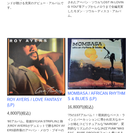
されたアーバン・ソウル"LOST IN LOVIN
ンドが聴ける充実のデビュー・アルバムで
G YOU"等アップからメロウまで全編充実
す。
したモダン・ソウル～ディスコ・アルバ
ム。
MOMBASA / AFRICAN RHYTHM
S & BLUES (LP)
ROY AYERS / LOVE FANTASY
(LP)
16,800円(税込)
4,800円(税込)
'75の1STアルバム！！呪術的なベース・ラ
インとパーカッションに導かれ壮大なホー
'80アルバム。歌姫SYLVIA STRIPLINと御
ンが絡むスピリチュアルな"NAIROBI"、変
大ROY AYERSがデュエットで贈るROY AY
則的なリズムのクールなJAZZ FUNK"MAS
ERS節炸裂のアーバン・メロウ・ブギーの
SAI"、RARE GROOVEファンも虜にする