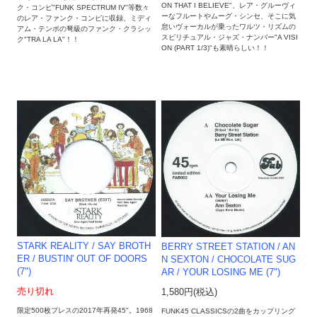
ON THAT I BELIEVE"、レア・グルーヴィ
ク・コンピ"FUNK SPECTRUM IV"等数々
ーなフルートやムーグ・シンセ、そこに気
のレア・ファンク・コンピに収録、ミディ
怠いヴォーカルが乗ったワルツ・リズムの
アム・テンポの弩級のファンク・クラシッ
スピリチュアル・ジャズ・ナンバー"A VISI
ク"TRA LA LA"！！
ON (PART 1/3)"も素晴らしい！！
STARK REALITY / SAY BROTH
BERRY STREET STATION / AN
ER / BUSTIN' OUT OF DOORS
N SEXTON / CHOCOLATE SUG
(7")
AR / YOUR LOSING ME (7")
売り切れ
1,580円(税込)
限定500枚プレスの2017年再発45"。1968
FUNK45 CLASSICSの2曲をカップリング