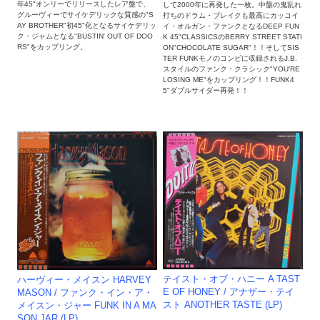
年45"オンリーでリリースしたレア盤で、
して2000年に再発した一枚。中盤の鬼乱れ
グルーヴィーでサイケデリックな質感の"S
打ちのドラム・ブレイクも最高にカッコイ
AY BROTHER"初45"化となるサイケデリッ
イ・オルガン・ファンクとなるDEEP FUN
ク・ジャムとなる"BUSTIN' OUT OF DOO
K 45"CLASSICSのBERRY STREET STATI
RS"をカップリング。
ON"CHOCOLATE SUGAR"！！そしてSIS
TER FUNKモノのコンピに収録されるJ.B.
スタイルのファンク・クラシック"YOU'RE
LOSING ME"をカップリング！！FUNK4
5"ダブルサイダー再発！！
テイスト・オブ・ハニー A TAST
ハーヴィー・メイスン HARVEY
E OF HONEY / アナザー・テイ
MASON ‎/ ファンク・イン・ア・
スト ANOTHER TASTE (LP)
メイスン・ジャー FUNK IN A MA
SON JAR (LP)