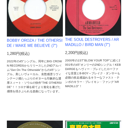
THE SOUL DESTROYERS / AR
BOBBY OROZA / THE OTHERSI
MADILLO / BIRD MAN (7")
DE ​/​ MAKE ME BELIEVE (7")
2,200円(税込)
1,280円(税込)
2000年の1ST"BLOW YOUR TOP"に続く2
2022年の45"シングル。同年にBIG CROW
001年の45"オンリーの2NDシングル！KEB
N RECORDSからリリースした2NDアルバ
DARGEもヘヴィー・プレイしたローファ
ム"Get On The Otherside"からの45"シン
イな音質とB-BOY～ブレイク・ダンサーも
グル。美しいヴォーカル、哀愁感漂うヴィ
必聴の疾走感溢れるキラーなファスト・テ
ンテージ感たっぷりのギターも印象的な濃
ンポのキラー・ブレイキン・ファンク"AR
厚スィート・ソウルの快作"THE OTHERSI
MADILLO"！
DE"！！コロナ禍を経てより進化を遂げた
感情を揺さぶられる楽曲になっています。