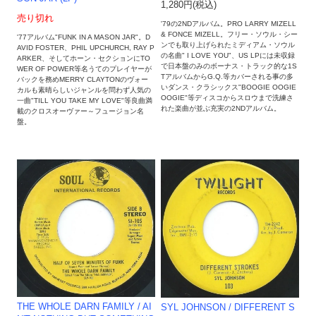
1,280円(税込)
売り切れ
'79の2NDアルバム。PRO LARRY MIZELL
& FONCE MIZELL。フリー・ソウル・シー
'77アルバム"FUNK IN A MASON JAR"。D
ンでも取り上げられたミディアム・ソウル
AVID FOSTER、PHIL UPCHURCH, RAY P
の名曲" I LOVE YOU"、US LPには未収録
ARKER、そしてホーン・セクションにTO
で日本盤のみのボーナス・トラック的な1S
WER OF POWER等名うてのプレイヤーが
TアルバムからG.Q.等カバーされる事の多
バックを務めMERRY CLAYTONのヴォー
いダンス・クラシックス"BOOGIE OOGIE
カルも素晴らしいジャンルを問わず人気の
OOGIE"等ディスコからスロウまで洗練さ
一曲"TILL YOU TAKE MY LOVE"等良曲満
れた楽曲が並ぶ充実の2NDアルバム。
載のクロスオーヴァー～フュージョン名
盤。
THE WHOLE DARN FAMILY / AI
SYL JOHNSON / DIFFERENT S