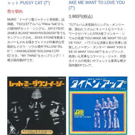
AKE ME WANT TO LOVE YOU
ャット PUSSY CAT (7")
(7")
売り切れ
3,980円(税込)
MURO「ドーナツ盤ジャケット美術館」誌
掲載。'73の1STアルバム"Pillow Talk"から
'71アルバム未収録のシングル・オンリー
の国内EPカット・シングル。JAY-Z FEAT.
曲。跳ねたリズムにキュートなコーラス・
JAMES BLAKE"MANYFACEDGOD"等でも
ワークがハマッたSTAX産ファンキー・ソ
サンプリングされ、JOSS STONE等数多く
ウルの名曲"YOU MAKE ME WANT TO LO
カバーもされる囁きヴォイスが印象的な官
VE YOU"、パワフルな演奏と歌が見事に合
能的なメロウ・ソウル傑作"PILLOW TAL
致したノーザン・ダンサー" WHAT YOU S
K"！！KNXWLEDGE"SOLOANLY​.​[​TP
EE IS WHAT YOU GET"をカップリング。
E]"ネタ、"MY THING"をカップリング！！
色使いも見事なコラージュ・ジャケ、邦題
稀少国内盤EPです。
タイトルの色使いやフォントも最高な稀少
国内盤EPでレア。