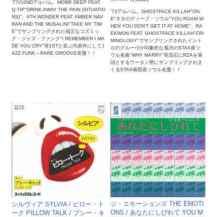
'77の2NDアルバム。MOBB DEEP FEAT.
Q-TIP"DRINK AWAY THE PAIN (SITUATIO
'73アルバム。GHOSTFACE KILLAH"ON
NS)"、9TH WONDER FEAT. AMBER NAV
E"ネタのディープ・ソウル"YOU ROAM W
RAN AND THE MUSALINI"TAKE MY TIM
HEN YOU DON'T GET IT AT HOME"、RA
E"でサンプリングされた端正なコズミッ
EKWON FEAT. GHOSTFACE KILLAH"CRI
ク・ジャズ・ファンク"I REMEMBER I MA
MINOLOGY"でサンプリングされたイント
DE YOU CRY"等1STと並ぶ代表作にしてJ
ロのグルーヴが印象的な鬼渋のSTAX産ソ
AZZ FUNK～RARE GROOVE名盤！！
ウル名曲"WHY MARRY"等流石にRZAを筆
頭とするウータン勢にサンプリングされま
くるSTAX南部産ソウル名盤！！
ジ・エモーションズ THE EMOTI
シルヴィア SYLVIA / ピロー・ト
ONS / あなたにしびれて YOU M
ーク PILLOW TALK / プシー・キ