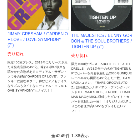
JIMMY GRESHAM ‎/ GARDEN O
THE MAJESTICS / BENNY GOR
F LOVE / LOVE SYMPHONY
DON & THE SOUL BROTHERS /
(7")
TIGHTEN UP (7")
売り切れ
売り切れ
限定450枚プレス。2019年にリリースされ
限定1000枚プレス。ARCHIE BELL & THE
た未発表音源の45"化。味わい深い歌声を
DRELLS」の'68名作中の名作"TIGHTEN U
聴かせた哀愁感あるミディアム・サザン・
P"のカバーを両面収録した2006年UNIQUE
ソウルの好曲"GARDEN OF LOVE"、ファ
レーベルから両面初45"化した一枚。DJ M
ンキーに刻むギター、弾むピアノもナイス
UROレコメン、「RARE GROOVE ATO
なリズムもタイトなミディアム・ソウル"L
Z」誌掲載のカナディアン・ファンク・バ
OVE SYMPHONY"もナイス！！
ンドTHE MAJESTICS、J.ROCC、CHAIR
MAN MAOがMIXに収録したグレイト・カ
バーを収録した一枚！！オリジナルのLPよ
りこの音圧の高い45"をプレイしたいデ
フ！！
全
4249
件
1
-
36
表示