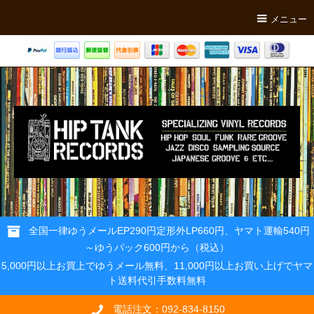
メニュー
全国一律ゆうメールEP290円定形外LP660円、ヤマト運輸540円
～ゆうパック600円から（税込）
5,000円以上お買上でゆうメール無料、11,000円以上お買い上げでヤマ
ト送料代引手数料無料
電話注文：092-834-8150