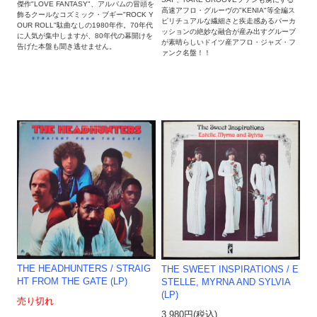
傑作"LOVE FANTASY"、アルバムの冒頭を
高速アフロ・グルーヴの"KENIA"等全編ス
飾るクールなコズミック・ブギー"ROCK Y
ピリチュアルな繊細さと疾走感あるパーカ
OUR ROLL"駄曲なしの1980年作。70年代
ッションの絶妙な融合が産み出すグルーブ
に人気が集中しますが、80年代の幕開けを
が素晴らしいドイツ産アフロ・ジャズ・フ
告げた本盤も聞き逃せません。
ァンク名盤！！
THE HEADHUNTERS / STRAIG
THE SWEET INSPIRATIONS / E
HT FROM THE GATE (LP)
STELLE, MYRNA AND SYLVIA
(LP)
売り切れ
3,980円(税込)