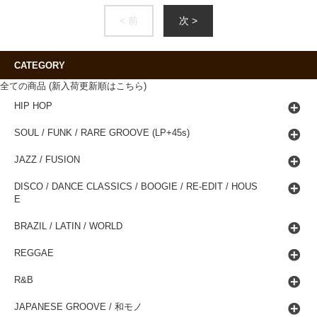
< 前
次 >
CATEGORY
全ての商品 (新入荷更新順はこちら)
HIP HOP
SOUL / FUNK / RARE GROOVE (LP+45s)
JAZZ / FUSION
DISCO / DANCE CLASSICS / BOOGIE / RE-EDIT / HOUS
E
BRAZIL / LATIN / WORLD
REGGAE
R&B
JAPANESE GROOVE / 和モノ