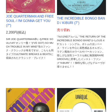
JOE QUARTERMAN AND FREE
THE INCREDIBLE BONGO BAN
SOUL / I'M GONNA GET YOU
D / KIBURI (7")
(7")
売り切れ
2,200円(税込)
'74の2NDアルバム "THE RETURN OF THE
SIR JOE QUARTERMAN率いるFREE SO
INCREDIBLE BONGO BAND"からのUS 4
ULの45"オンリー盤！"(I'VE GOT) SO MU
5"カット・シングル。ボトムの太いベー
CH TROUBLE IN MY MIND"等のファン
ス・ラインを中心に哀愁感あるオルガン、
ク・クラシックが有名ですが、こちらも同
ラテン風味のカウベルやパーカッション、
タイプのULTIMATE BREAKS & BEATSに
怪しげな女性コーラスも絡む無国籍RARE
収録されたクラシック・ブレイク！
GROOVEに昇華したインスト・ファン
ク"KIBURI"！！独特な怪しげなグルーヴが
堪りません！！