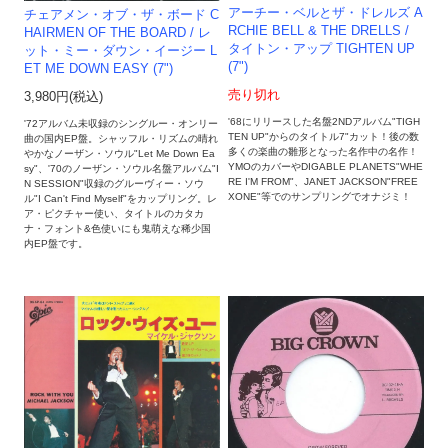
アーチー・ベルとザ・ドレルズ A
チェアメン・オブ・ザ・ボード C
RCHIE BELL & THE DRELLS /
HAIRMEN OF THE BOARD / レ
タイトン・アップ TIGHTEN UP
ット・ミー・ダウン・イージー L
(7")
ET ME DOWN EASY (7")
売り切れ
3,980円(税込)
'68にリリースした名盤2NDアルバム"TIGH
'72アルバム未収録のシングルー・オンリー
TEN UP"からのタイトル7"カット！後の数
曲の国内EP盤。シャッフル・リズムの晴れ
多くの楽曲の雛形となった名作中の名作！
やかなノーザン・ソウル"Let Me Down Ea
YMOのカバーやDIGABLE PLANETS"WHE
sy"、'70のノーザン・ソウル名盤アルバム"I
RE I'M FROM"、JANET JACKSON"FREE
N SESSION"収録のグルーヴィー・ソウ
XONE"等でのサンプリングでオナジミ！
ル"I Can't Find Myself"をカップリング。レ
ア・ピクチャー使い、タイトルのカタカ
ナ・フォント&色使いにも鬼萌えな稀少国
内EP盤です。