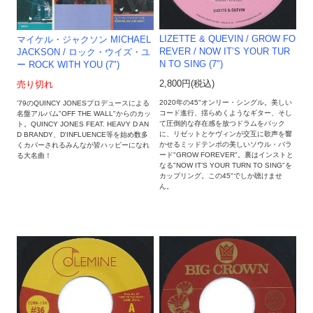
LIZETTE & QUEVIN / GROW FO
マイケル・ジャクソン MICHAEL
REVER / NOW IT’S YOUR TUR
JACKSON / ロック・ウイズ・ユ
N TO SING (7")
ー ROCK WITH YOU (7")
2,800円(税込)
売り切れ
2020年の45"オンリー・シングル。美しい
'79のQUINCY JONESプロデュースによる
コード進行、揺らめくようなギター、そし
名盤アルバム"OFF THE WALL"からのカッ
て圧倒的な存在感を放つドラムをバック
ト。QUINCY JONES FEAT. HEAVY D AN
に、リゼットとケヴィンが交互に歌声を響
D BRANDY、D'INFLUENCE等を始め数多
かせるミッドテンポの美しいソウル・バラ
くカバーされるみんなが皆ハッピーになれ
ード"GROW FOREVER"。裏はインストと
る大名曲！
なる"NOW IT’S YOUR TURN TO SING"を
カップリング。この45"でしか聴けませ
ん。