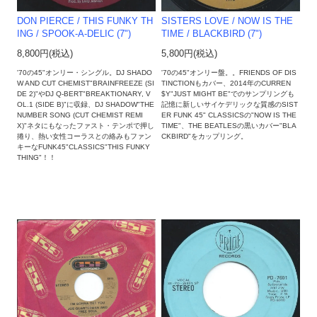
DON PIERCE / THIS FUNKY TH
SISTERS LOVE / NOW IS THE
ING / SPOOK-A-DELIC (7")
TIME / BLACKBIRD (7")
8,800円(税込)
5,800円(税込)
'70の45"オンリー・シングル。DJ SHADO
'70の45"オンリー盤。。FRIENDS OF DIS
W AND CUT CHEMIST"BRAINFREEZE (SI
TINCTIONもカバー、2014年のCURREN
DE 2)"やDJ Q-BERT"BREAKTIONARY, V
$Y"JUST MIGHT BE"でのサンプリングも
OL.1 (SIDE B)"に収録、DJ SHADOW"THE
記憶に新しいサイケデリックな質感のSIST
NUMBER SONG (CUT CHEMIST REMI
ER FUNK 45" CLASSICSの"NOW IS THE
X)"ネタにもなったファスト・テンポで押し
TIME"、THE BEATLESの黒いカバー"BLA
捲り、熱い女性コーラスとの絡みもファン
CKBIRD"をカップリング。
キーなFUNK45"CLASSICS"THIS FUNKY
THING"！！