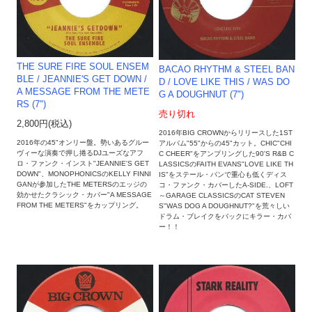
THE SURE FIRE SOUL ENSEM
BACAO RHYTHM & STEEL BAN
BLE / JEANNIE'S GET DOWN /
D / LOVE LIKE THIS / WAS DO
A MESSAGE FROM THE METE
G A DOUGHNUT (7")
RS (7")
売り切れ
2,800円(税込)
2016年BIG CROWNからリリースした1ST
2016年の45"オンリー盤。勢いあるグルー
アルバム"55"からの45"カット。CHIC"CHI
ヴィーな演奏で押し捲るDJユーズなアフ
C CHEER"をアンプリングした90'S R&B C
ロ・ファンク・インスト"JEANNIE'S GET
LASSICSのFAITH EVANS"LOVE LIKE TH
DOWN"、MONOPHONICSのKELLY FINNI
IS"をステール・パンで重心も低くディス
GANが参加したTHE METERSのエッジの
コ・ファンク・カバーしたA-SIDE.、LOFT
効かせたクラシック・カバー"A MESSAGE
～GARAGE CLASSICSのCAT STEVEN
FROM THE METERS"をカップリング。
S"WAS DOG A DOUGHNUT?"を荒々しい
ドラム・ブレイクをバックにキラー・カバ
ー！！