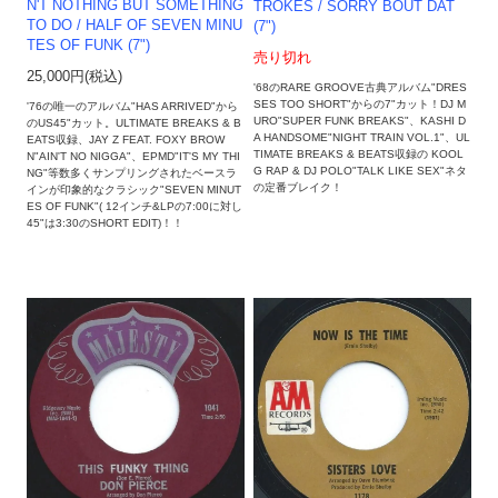
N'T NOTHING BUT SOMETHING
TROKES / SORRY BOUT DAT
TO DO / HALF OF SEVEN MINU
(7")
TES OF FUNK (7")
売り切れ
25,000円(税込)
'68のRARE GROOVE古典アルバム"DRES
SES TOO SHORT"からの7"カット！DJ M
'76の唯一のアルバム"HAS ARRIVED"から
URO"SUPER FUNK BREAKS"、KASHI D
のUS45"カット。ULTIMATE BREAKS & B
A HANDSOME"NIGHT TRAIN VOL.1"、UL
EATS収録、JAY Z FEAT. FOXY BROW
TIMATE BREAKS & BEATS収録の KOOL
N"AIN'T NO NIGGA"、EPMD"IT'S MY THI
G RAP & DJ POLO"TALK LIKE SEX"ネタ
NG"等数多くサンプリングされたベースラ
の定番ブレイク！
インが印象的なクラシック"SEVEN MINUT
ES OF FUNK"( 12インチ&LPの7:00に対し
45"は3:30のSHORT EDIT)！！