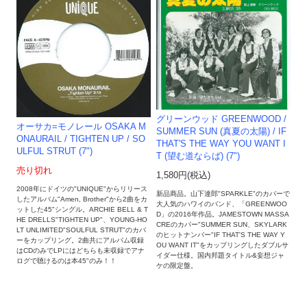
グリーンウッド GREENWOOD /
オーサカ=モノレール OSAKA M
SUMMER SUN (真夏の太陽) / IF
ONAURAIL / TIGHTEN UP / SO
THAT'S THE WAY YOU WANT I
ULFUL STRUT (7")
T (望む道ならば) (7")
売り切れ
1,580円(税込)
2008年にドイツの"UNIQUE"からリリース
新品商品。山下達郎"SPARKLE"のカバーで
したアルバム"Amen, Brother"から2曲をカ
大人気のハワイのバンド、「GREENWOO
ットした45"シングル。ARCHIE BELL & T
D」の2016年作品。JAMESTOWN MASSA
HE DRELLS"TIGHTEN UP"、YOUNG-HO
CREのカバー"SUMMER SUN、SKYLARK
LT UNLIMITED"SOULFUL STRUT"のカバ
のヒットナンバー"IF THAT'S THE WAY Y
ーをカップリング。2曲共にアルバム収録
OU WANT IT"をカップリングしたダブルサ
はCDのみでLPにはどちらも未収録でアナ
イダー仕様。国内邦題タイトル&妄想ジャ
ログで聴けるのは本45"のみ！！
ケの限定盤。