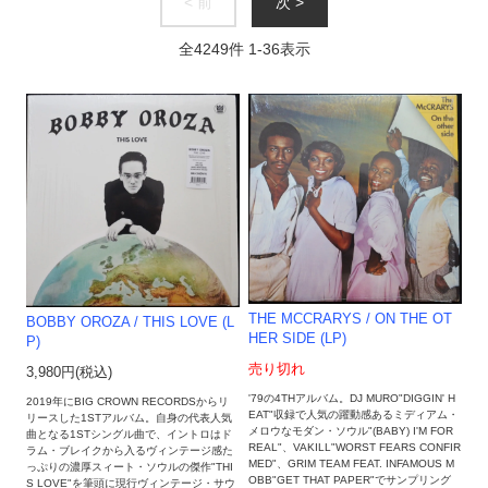
< 前
次 >
全
4249
件
1
-
36
表示
THE MCCRARYS ‎/ ON THE OT
BOBBY OROZA / THIS LOVE (L
HER SIDE (LP)
P)
売り切れ
3,980円(税込)
'79の4THアルバム。DJ MURO"DIGGIN' H
2019年にBIG CROWN RECORDSからリ
EAT"収録で人気の躍動感あるミディアム・
リースした1STアルバム。自身の代表人気
メロウなモダン・ソウル"(BABY) I'M FOR
曲となる1STシングル曲で、イントロはド
REAL"、VAKILL"WORST FEARS CONFIR
ラム・ブレイクから入るヴィンテージ感た
MED"、GRIM TEAM FEAT. INFAMOUS M
っぷりの濃厚スィート・ソウルの傑作"THI
OBB"GET THAT PAPER"でサンプリング
S LOVE"を筆頭に現行ヴィンテージ・サウ