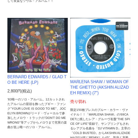
して良質なソウル・アルバム！！
BERNARD EDWARDS / GLAD T
MARLENA SHAW ‎/ WOMAN OF
O BE HERE (LP)
THE GHETTO (AKSHIN ALIZAD
2,800円(税込)
EH REMIX) (7")
'83唯一のソロ・アルバム。12カットされ
売り切れ
たアルバムの冒頭を飾ったブギー・ファン
ク"YOUR LOVE IS GOOD TO ME"、JOC
限定150枚プレスのブルー・カラー・ヴァ
ELYN BROWNがリード・ヴォーカルで参
イナル！！「MARLENA SHAW」の'69CA
加したメロウ・トラックの"DON'T DO ME
DETに残したレア・グルーヴ名盤"THE SPI
WRONG"等アップからメロウまで充実の楽
CE OF LIFE"収録で、サンプリングもされ
曲が並ぶ唯一のソロ・アルバム。
るレアグル名曲を「DJ VITAMIN D」主宰の
「COLD BUSTED」からAKSHIN ALIZADE
Hが2014年にREMIXした45"。気怠く哀愁