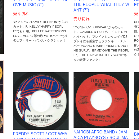
THE PEOPLE WHAT THEY W
ED
OVE MUSIC (7")
ANT (7")
売
売り切れ
売り切れ
UL
'75アルバム"FAMILY REUNION"からの
番
カット。R. KELLY"HAPPY PEOPL
'75アルバム"SURVIVAL"からのカッ
曲。
E"でも引用、KELLEE PATTERSON"I
ト。GAMBLE & HUFF作、イントロの
O"
LOVE MUSIC"等の数々のカバーでも有
ハイハット、ブレイクもカッコイイDJ
R
名なフィリー・ダンス・クラシック！
プレイにも重宝するファンキー・ナン
部分
バーでGANG STARR"PREMIER AND T
の
HE GURU"、EPMD"GIVE THE PEOPL
ク
E"、THE U.N."WHAT THEY WANT"ネ
タの定番ファンク！
NAIROBI AFRO BAND / JAM
FREDDY SCOTT / GOT WHA
BI
AICA PLAYBOYS / SOUL MA