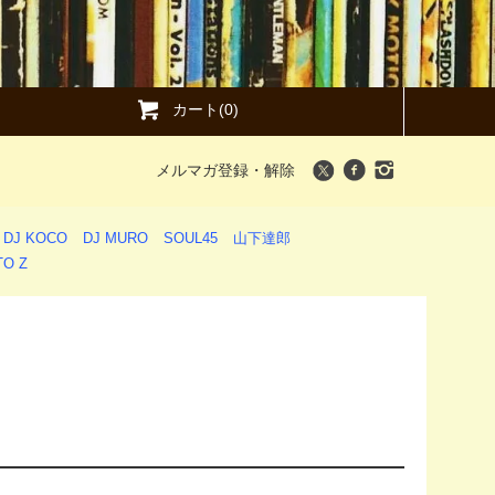
カート(0)
メルマガ登録・解除
DJ KOCO
DJ MURO
SOUL45
山下達郎
O Z