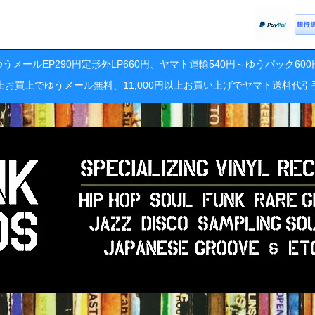
うメールEP290円定形外LP660円、ヤマト運輸540円～ゆうパック60
円以上お買上でゆうメール無料、11,000円以上お買い上げでヤマト送料代