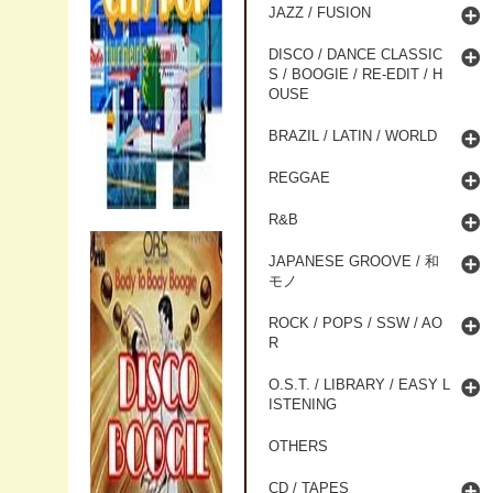
JAZZ / FUSION
DISCO / DANCE CLASSIC
S / BOOGIE / RE-EDIT / H
OUSE
BRAZIL / LATIN / WORLD
REGGAE
R&B
JAPANESE GROOVE / 和
モノ
ROCK / POPS / SSW / AO
R
O.S.T. / LIBRARY / EASY L
ISTENING
OTHERS
CD / TAPES