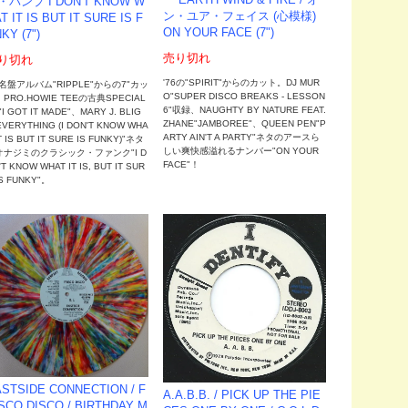
ー EARTH WIND & FIRE / オ
・バンプ I DON'T KNOW W
ン・ユア・フェイス (心模様)
T IT IS BUT IT SURE IS F
ON YOUR FACE (7")
KY (7")
売り切れ
り切れ
'76の"SPIRIT"からのカット。DJ MUR
3名盤アルバム"RIPPLE"からの7"カッ
O"SUPER DISCO BREAKS - LESSON
PRO.HOWIE TEEの古典SPECIAL
6"収録、NAUGHTY BY NATURE FEAT.
"I GOT IT MADE"、MARY J. BLIG
ZHANE"JAMBOREE"、QUEEN PEN"P
EVERYTHING (I DON'T KNOW WHA
ARTY AIN'T A PARTY"ネタのアースら
IT IS BUT IT SURE IS FUNKY)"ネタ
しい爽快感溢れるナンバー"ON YOUR
オナジミのクラシック・ファンク"I D
FACE"！
'T KNOW WHAT IT IS, BUT IT SUR
IS FUNKY"。
STSIDE CONNECTION / F
A.A.B.B. / PICK UP THE PIE
SCO DISCO / BIRTHDAY M