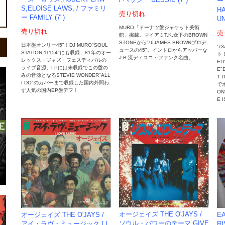
/ ベッシー BESSIE (7")
ー
S,ELOISE LAWS, / ファミリ
HA
売り切れ
ー FAMILY (7")
UN
MURO「ドーナツ盤ジャケット美術
売り切れ
売
館」掲載。マイアミT.K.傘下のBROWN
STONEから'76JAMES BROWNプロデ
日本盤オンリー45"！DJ MURO"SOUL
'7
ュースの45"。イントロからアッパーな
STATION 11154"にも収録、81年のオー
ト！
J.B.流ディスコ・ファンク名曲。
レックス・ジャズ・フェスティバルの
ED
ライブ音源。LPには未収録でこの盤の
E"
みの音源となるSTEVIE WONDER"ALL
T 
I DO"のカバーまで収録した国内外問わ
で
ず人気の国内EP盤デフ！
ON
E 
オージェイズ THE O'JAYS /
EA
オージェイズ THE O'JAYS /
ソウル・パワーのテーマ GIVE
RI
アイ・ラヴ・ミュージック I L