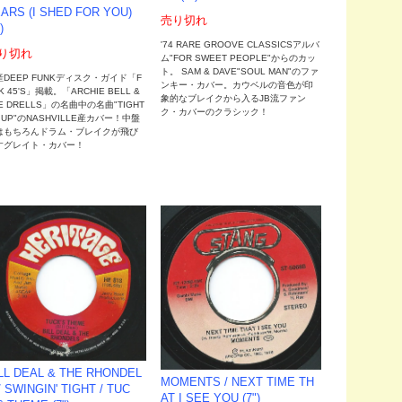
ARS (I SHED FOR YOU)
売り切れ
)
'74 RARE GROOVE CLASSICSアルバ
り切れ
ム"FOR SWEET PEOPLE"からのカッ
ト。 SAM & DAVE"SOUL MAN"のファ
産DEEP FUNKディスク・ガイド「F
ンキー・カバー。カウベルの音色が印
K 45'S」掲載。「ARCHIE BELL &
象的なブレイクから入るJB流ファン
E DRELLS」の名曲中の名曲"TIGHT
ク・カバーのクラシック！
 UP"のNASHVILLE産カバー！中盤
はもちろんドラム・ブレイクが飛び
すグレイト・カバー！
LL DEAL & THE RHONDEL
MOMENTS / NEXT TIME TH
/ SWINGIN' TIGHT / TUC
AT I SEE YOU (7")