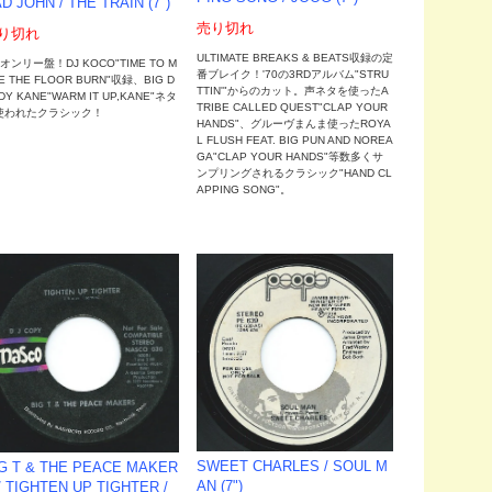
D JOHN / THE TRAIN (7")
売り切れ
り切れ
ULTIMATE BREAKS & BEATS収録の定
"オンリー盤！DJ KOCO"TIME TO M
番ブレイク！'70の3RDアルバム"STRU
E THE FLOOR BURN"収録、BIG D
TTIN'"からのカット。声ネタを使ったA
DY KANE"WARM IT UP,KANE"ネタ
TRIBE CALLED QUEST"CLAP YOUR
使われたクラシック！
HANDS"、グルーヴまんま使ったROYA
L FLUSH FEAT. BIG PUN AND NOREA
GA"CLAP YOUR HANDS"等数多くサ
ンプリングされるクラシック"HAND CL
APPING SONG"。
SWEET CHARLES / SOUL M
G T & THE PEACE MAKER
AN (7")
/ TIGHTEN UP TIGHTER /