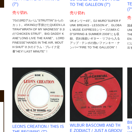
TE
(7")
TO THE GALLEON (7")
(7"
売り切れ
売り切れ
売
'70の3RDアルバム"STRUTTIN'"からの
UKオンリー45"。DJ MURO"SUPER F
カット。45KINGが手掛けたQUEEN LA
UNK BREAKS - LESSON 4"、GLOBA
国
TIFAH"WRATH OF MY MADNESS"ネタ
L MUSE EXPRESSシリーズのMIX-C
UN
の"CHICKEN STRUT"、BIG DADDY K
D"SPRING & SUMMER 2008"にも収
TH
ANE"LONG LIVE THE KANE"、LORD
録、切れ味鋭いギター・リフから入る
EN
FINESSE"HANDS IN THE AIR, MOUT
アップ・テンポの熱いファンキー・ナ
に
H SHUT"ネタのドラム・ブレイク定
ンバー"FIRE TO THE GALLEON"！
出
番"HEY! LAST MINUTE"！
BI
WILBUR BASCOMB AND TH
LEON'S CREATION / THIS IS
S 
E ZODIACT / JUST A GROOV
THE BEGINING (7")