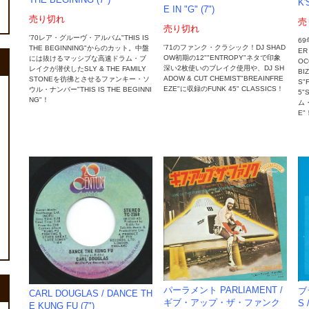
K'
E IN "G" (7")
売り切れ
売
売り切れ
'70レア・グルーヴ・アルバム"THIS IS
69
'71のファンク・クラシック！DJ SHAD
THE BEGINNING"からのカット。中盤
ER
OW初期の12""ENTROPY"ネタで印象
には抜けるマッシブな高速ドラム・ブ
OC
深い2枚使いのブレイク使用や、DJ SH
レイクが潜伏したSLY & THE FAMILY
BI
ADOW & CUT CHEMIST"BREAINFRE
STONEを彷彿とさせるファンキー・ソ
S"
EZE"に収録のFUNK 45" CLASSICS！
ウル・ナンバー"THIS IS THE BEGINNI
5"
NG"！
ム・
E"
パーラメント PARLIAMENT /
ブ
CARL DOUGLAS / DANCE TH
ギブ・アップ・ザ・ファンク
S
E KUNG FU (7")