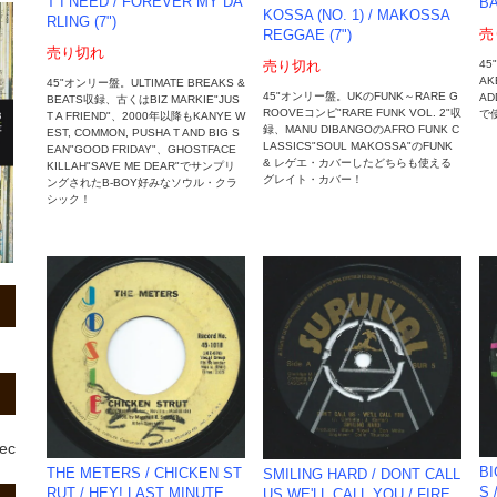
T I NEED / FOREVER MY DA
BA
KOSSA (NO. 1) / MAKOSSA
RLING (7")
売
REGGAE (7")
売り切れ
45
売り切れ
AK
45"オンリー盤。ULTIMATE BREAKS &
45"オンリー盤。UKのFUNK～RARE G
AD
BEATS収録、古くはBIZ MARKIE"JUS
ROOVEコンピ"RARE FUNK VOL. 2"収
で
T A FRIEND"、2000年以降もKANYE W
録、MANU DIBANGOのAFRO FUNK C
EST, COMMON, PUSHA T AND BIG S
LASSICS"SOUL MAKOSSA"のFUNK
EAN"GOOD FRIDAY"、GHOSTFACE
& レゲエ・カバーしたどちらも使える
KILLAH"SAVE ME DEAR"でサンプリ
グレイト・カバー！
ングされたB-BOY好みなソウル・クラ
シック！
rec
BI
THE METERS / CHICKEN ST
SMILING HARD / DONT CALL
S 
RUT / HEY! LAST MINUTE
US WE'LL CALL YOU / FIRE