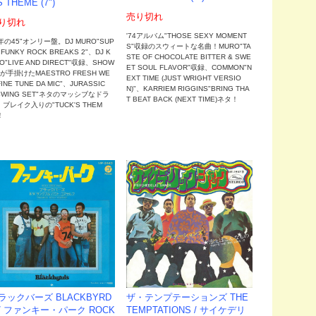
S THEME (7")
売り切れ
り切れ
'74アルバム"THOSE SEXY MOMENT
年の45"オンリー盤。DJ MURO"SUP
S"収録のスウィートな名曲！MURO"TA
 FUNKY ROCK BREAKS 2"、DJ K
STE OF CHOCOLATE BITTER & SWE
O"LIVE AND DIRECT"収録、SHOW
ET SOUL FLAVOR"収録、COMMON"N
Zが手掛けたMAESTRO FRESH WE
EXT TIME (JUST WRIGHT VERSIO
FINE TUNE DA MIC"、JURASSIC
N)"、KARRIEM RIGGINS"BRING THA
SWING SET"ネタのマッシブなドラ
T BEAT BACK (NEXT TIME)ネタ！
ブレイク入りの"TUCK'S THEM
！
ラックバーズ BLACKBYRD
ザ・テンプテーションズ THE
 / ファンキー・パーク ROCK
TEMPTATIONS / サイケデリ