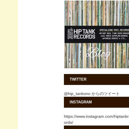
TWITTER
@hip_tankono からのツイート
INSTAGRAM
https://www.instagram.com/hiptank
ords/