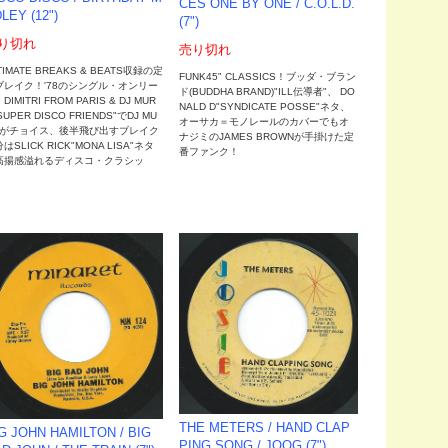
CES ONE BY ONE / C.O.L.D.
LEY (12")
(7")
り切れ
売り切れ
TIMATE BREAKS & BEATS収録の定
FUNK45" CLASSICS！ブッダ・ブラン
ブレイク！'78のシングル・オンリー
ド(BUDDHA BRAND)"ILL伝導者"、 DO
DIMITRI FROM PARIS & DJ MUR
NALD D"SYNDICATE POSSE"ネタ、
SUPER DISCO FRIENDS"でDJ MU
オーサカ＝モノレールのカバーでもオ
Oがチョイス、後半飛び出すブレイク
ナジミのJAMES BROWNが手掛けた定
はSLICK RICK"MONA LISA"ネタ
番ファンク！
高揚感溢れるディスコ・クラシッ
！
THE METERS / HAND CLAP
G JOHN HAMILTON / BIG
PING SONG / JOOG (7")