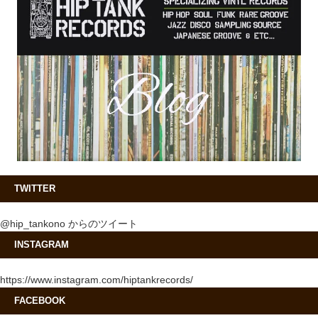
TWITTER
@hip_tankono からのツイート
INSTAGRAM
https://www.instagram.com/hiptankrecords/
FACEBOOK