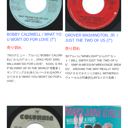
BOBBY CALDWELL / WHAT YO
GROVER WASHINGTON, JR. /
U WON'T DO FOR LOVE (7")
JUST THE TWO OF US (7")
売り切れ
売り切れ
'78のデビュー・アルバム"BOBBY CALDW
'80アルバム"WINELIGHT"からの7"カッ
ELL"からの7"カット。2PAC FEAT. ERIC
ト！WILL SMITH"JUST THE TWO OF U
WILLIAMS"DO FOR LOVE"、KOOL G RA
S"、SMIF-N-WESSUN"WREKONIZE (REM
P"BLOWIN' UP IN THE WORLD"等数多く
IX)"、AROUND THE WAY"REALLY INTO
サンプリングされ未だカバーされるAORメ
YOU"ネタでオナジミのBILL WITHERSの
ロウ大ネタ"WHAT YOU WON'T DO FOR L
ヴォーカルが印象的な80'Sメロウ名曲！
OVE"。