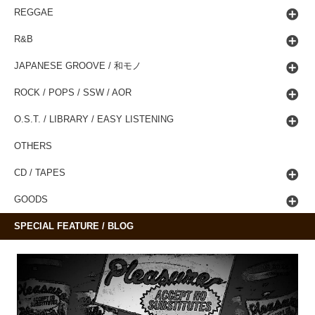
REGGAE
R&B
JAPANESE GROOVE / 和モノ
ROCK / POPS / SSW / AOR
O.S.T. / LIBRARY / EASY LISTENING
OTHERS
CD / TAPES
GOODS
SPECIAL FEATURE / BLOG