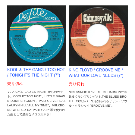
KOOL & THE GANG / TOO HOT
KING FLOYD / GROOVE ME /
/ TONIGHT'S THE NIGHT (7")
WHAT OUR LOVE NEEDS (7")
売り切れ
売り切れ
'79アルバム"LADIES' NIGHT"からのカッ
NICE&SMOOTH"PERFECT HARMONY"等
ト。COOLIO"TOO HOT"、LITTLE SHAW
数多くサンプリングされTHE BLUES BRO
N"DOM PERIGNON"、PAID & LIVE FEAT.
THERSのカバーでも知られるサザン・ソウ
LAURYN HILL"ALL MY TIME"、MIILKBO
ル・クラシック"GROOVE ME"。
NE"WHERE'Z DA' PARTY AT?"等で使われ
た曲として最高なメロウ大ネタ！