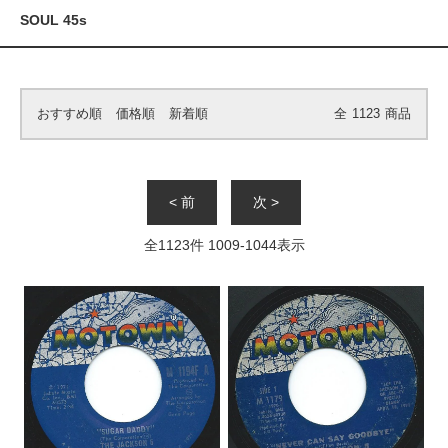
SOUL 45s
おすすめ順
価格順
新着順
全
1123
商品
< 前
次 >
全
1123
件
1009
-
1044
表示