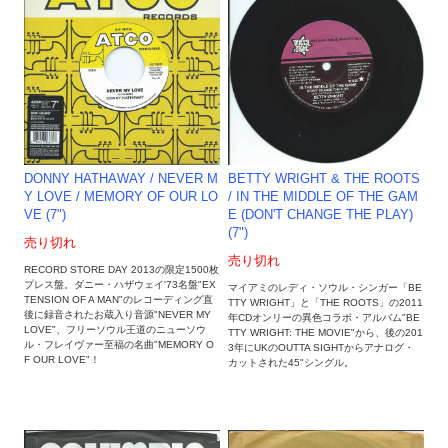
DONNY HATHAWAY / NEVER M
BETTY WRIGHT & THE ROOTS
Y LOVE / MEMORY OF OUR LO
/ IN THE MIDDLE OF THE GAM
VE (7")
E (DON'T CHANGE THE PLAY)
(7")
売り切れ
売り切れ
RECORD STORE DAY 2013の限定1500枚
プレス盤。ダニー・ハザウェイ'73名盤"EX
マイアミのレディ・ソウル・シンガー「BE
TENSION OF A MAN"のレコーディング直
TTY WRIGHT」と「THE ROOTS」の2011
後に録音されたお蔵入り音源"NEVER MY
年CDオンリーの異色コラボ・アルバム"BE
LOVE"、フリーソウル王道のニューソウ
TTY WRIGHT: THE MOVIE"から、後の201
ル・フレイヴァー至福の名曲"MEMORY O
3年にUKのOUTTA SIGHTからアナログ・
F OUR LOVE"！
カットされた45"シングル。