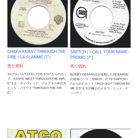
CHAKA KHAN / THROUGH THE
SWITCH / I CALL YOUR NAME -
FIRE / LA FLAMME (7")
PROMO (7")
売り切れ
売り切れ
'84アルバム"I FEEL FOR YOU"からのカッ
BOBBY DEBARGEが在籍したDEBARGE
ト。KANYE WEST"THROUGH THE WIR
の前身バンド「SWICH」の'79"SWITCH I
E"ネタ、デイヴィッド・フォスター作の大
I"からの7"カット！RICH BOY"THROW SO
ヒット・バラード"THROUGH THE FIR
ME D'S"ネタの極上のメロウ・ミッド・ナ
E"！
ンバー！