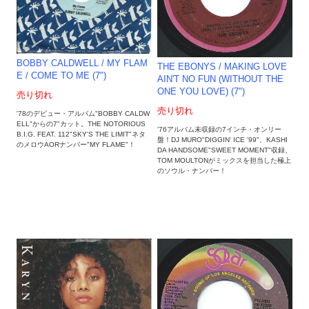
BOBBY CALDWELL / MY FLAM
THE EBONYS / MAKING LOVE
E / COME TO ME (7")
AIN'T NO FUN (WITHOUT THE
ONE YOU LOVE) (7")
売り切れ
売り切れ
'78のデビュー・アルバム"BOBBY CALDW
ELL"からの7"カット。THE NOTORIOUS
'76アルバム未収録の7インチ・オンリー
B.I.G. FEAT. 112"SKY'S THE LIMIT"ネタ
盤！DJ MURO"DIGGIN' ICE '99"、KASHI
のメロウAORナンバー"MY FLAME"！
DA HANDSOME"SWEET MOMENT"収録、
TOM MOULTONがミックスを担当した極上
のソウル・ナンバー！