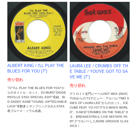
ALBERT KING / I'LL PLAY THE
LAURA LEE / CRUMBS OFF TH
BLUES FOR YOU (7")
E TABLE / YOU'VE GOT TO SA
VE ME (7")
売り切れ
売り切れ
'72"I'LL PLAY THE BLUES FOR YOU"か
らのタイトル・カット。DJ MURO"DIGGE
デトロイト名門レーベルHOT WAX (INVIC
RSVILLE STAX SPECIAL EDIT"収録、BI
TUS)からの'72デビュー・アルバム"TWO S
G DADDY KANE"YOUNG, GIFTED AND B
IDES OF LAURA LEE"からのカット。ICE
LACK"等数多くサンプリングされたSTAX
CUBE FEAT. YO-YO"IT'S A MAN'S WORL
産ブルース・ソウル名曲。
D"、D-NICE"CRUMBS ON THE TABLE"ネ
タ、BREAKESTRAも"LIVE MIXTAPE PA
RT 2"でカバーしたRARE GROOVE CLAS
SICS！