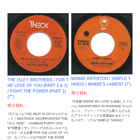
MINNIE RIPERTON / SIMPLE T
THE ISLEY BROTHERS / FOR T
HINGS / MINNIE'S LAMENT (7")
HE LOVE OF YOU (PART 1 & 2)
/ FIGHT THE POWER (PART 1)
売り切れ
(7")
'75名曲"INSIDE MY LOVE"を収録したアル
売り切れ
バム"ADVENTURES IN PARADISE"からの
カット。フリー・ソウルでも取り上げられ
'75アルバム"THE HEAT IS ON"からの7"カ
たアコースティックな質感溢れるキュート
ット！MASTA ACE INCORPORATED"THE
なメロウ・ソウル"SIMPLE THINGS"。
I.N.C. RIDE"、COMMON"PUPPY CHO
W"等数多くサンプリングされるシルキーな
メロウ・ネタ定番"FOR THE LOVE OF YO
U"、カップリングは"FIGHT THE POWE