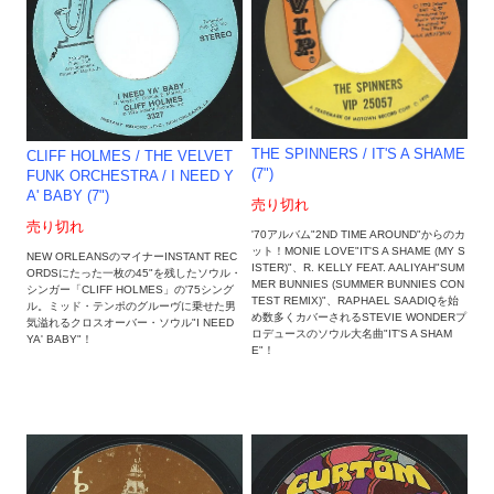
THE SPINNERS / IT'S A SHAME
CLIFF HOLMES / THE VELVET
(7")
FUNK ORCHESTRA / I NEED Y
A' BABY (7")
売り切れ
売り切れ
'70アルバム"2ND TIME AROUND"からのカ
ット！MONIE LOVE"IT'S A SHAME (MY S
NEW ORLEANSのマイナーINSTANT REC
ISTER)"、R. KELLY FEAT. AALIYAH"SUM
ORDSにたった一枚の45"を残したソウル・
MER BUNNIES (SUMMER BUNNIES CON
シンガー「CLIFF HOLMES」の'75シング
TEST REMIX)"、RAPHAEL SAADIQを始
ル。ミッド・テンポのグルーヴに乗せた男
め数多くカバーされるSTEVIE WONDERプ
気溢れるクロスオーバー・ソウル"I NEED
ロデュースのソウル大名曲"IT'S A SHAM
YA' BABY"！
E"！