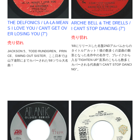
THE DELFONICS / LA-LA-MEAN
ARCHIE BELL & THE DRELLS /
S I LOVE YOU / CAN'T GET OV
I CAN'T STOP DANCING (7")
ER LOSING YOU (7")
売り切れ
売り切れ
'68にリリースした名盤2NDアルバムからの
タイトル7"カット！後の数多くの楽曲の雛
JACKSON 5、TODD RUNDGREN、PRIN
形となった名作中の名作で、ブレイクから
CE、SWING OUT SISTER、ここ日本では
入る"TIGHTEN UP"直系のこちらも数多く
山下達郎にまでカバーされた'68ソウル大名
カバーされる代表曲"I CAN'T STOP DANCI
曲！
NG"。