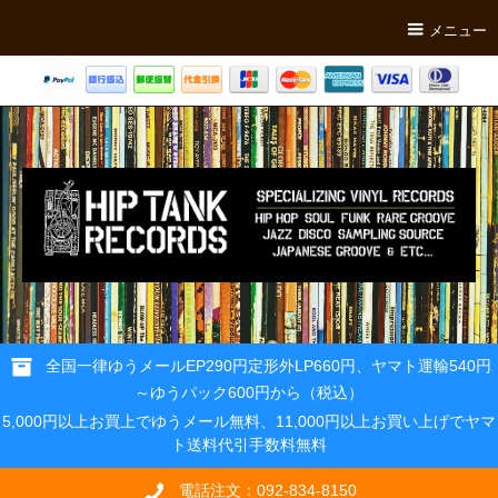
メニュー
全国一律ゆうメールEP290円定形外LP660円、ヤマト運輸540円
～ゆうパック600円から（税込）
5,000円以上お買上でゆうメール無料、11,000円以上お買い上げでヤマ
ト送料代引手数料無料
電話注文：092-834-8150