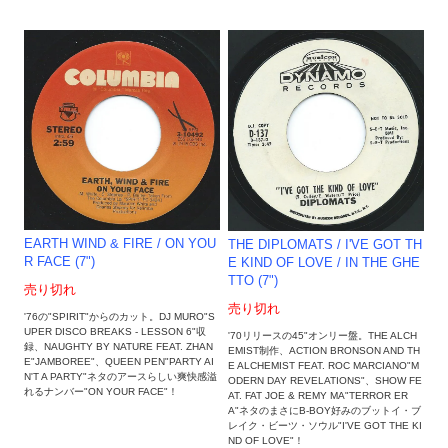
EARTH WIND & FIRE / ON YOU
THE DIPLOMATS / I'VE GOT TH
R FACE (7")
E KIND OF LOVE / IN THE GHE
TTO (7")
売り切れ
売り切れ
'76の"SPIRIT"からのカット。DJ MURO"S
UPER DISCO BREAKS - LESSON 6"収
'70リリースの45"オンリー盤。THE ALCH
録、NAUGHTY BY NATURE FEAT. ZHAN
EMIST制作、ACTION BRONSON AND TH
E"JAMBOREE"、QUEEN PEN"PARTY AI
E ALCHEMIST FEAT. ROC MARCIANO"M
N'T A PARTY"ネタのアースらしい爽快感溢
ODERN DAY REVELATIONS"、SHOW FE
れるナンバー"ON YOUR FACE"！
AT. FAT JOE & REMY MA"TERROR ER
A"ネタのまさにB-BOY好みのブットイ・ブ
レイク・ビーツ・ソウル"I'VE GOT THE KI
ND OF LOVE"！