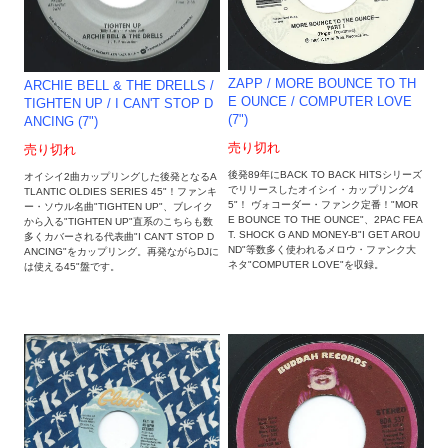
ZAPP / MORE BOUNCE TO TH
ARCHIE BELL & THE DRELLS /
E OUNCE / COMPUTER LOVE
TIGHTEN UP / I CAN'T STOP D
(7")
ANCING (7")
売り切れ
売り切れ
後発89年にBACK TO BACK HITSシリーズ
オイシイ2曲カップリングした後発となるA
でリリースしたオイシイ・カップリング4
TLANTIC OLDIES SERIES 45"！ファンキ
5"！ ヴォコーダー・ファンク定番！"MOR
ー・ソウル名曲"TIGHTEN UP"、ブレイク
E BOUNCE TO THE OUNCE"、2PAC FEA
から入る"TIGHTEN UP"直系のこちらも数
T. SHOCK G AND MONEY-B"I GET AROU
多くカバーされる代表曲"I CAN'T STOP D
ND"等数多く使われるメロウ・ファンク大
ANCING"をカップリング。再発ながらDJに
ネタ"COMPUTER LOVE"を収録。
は使える45"盤です。