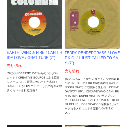
EARTH, WIND & FIRE / CAN'T H
TEDDY PENDERGRASS / LOVE
IDE LOVE / GRATITUDE (7")
T.K.O. / I JUST CALLED TO SA
Y (7")
売り切れ
売り切れ
'76の大作"GRATITUDE"からのシングル・
カット！CREATIVE SOURCEによる原曲
'80アルバム"TP"からのカット。AHMAD"B
をアースらしく豪華にカバーした名曲！
ACK IN THE DAY (REMIX)"等西海岸のGA
D'ANGELOがLIVEでカバーしたのを始め数
NGSTA RAPモノで数多く使われ、CORME
多くカバーされる定番！
GA"STAY UP"、XSCAPE"WHO CAN I RU
N TO (MR. DUPRI MIX)"でのサンプリン
グ、FOURPLAY、HALL & OATES、REGI
NA BELLE、BOZ SCAGGS等数多くカバ
ーされるメロウ大ネタ定番"LOVE T.K.
O."。