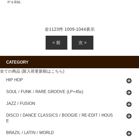
R"を収録。
全
1123
件
1009
-
1044
表示
< 前
次 >
CATEGORY
全ての商品 (新入荷更新順はこちら)
HIP HOP
SOUL / FUNK / RARE GROOVE (LP+45s)
JAZZ / FUSION
DISCO / DANCE CLASSICS / BOOGIE / RE-EDIT / HOUS
E
BRAZIL / LATIN / WORLD