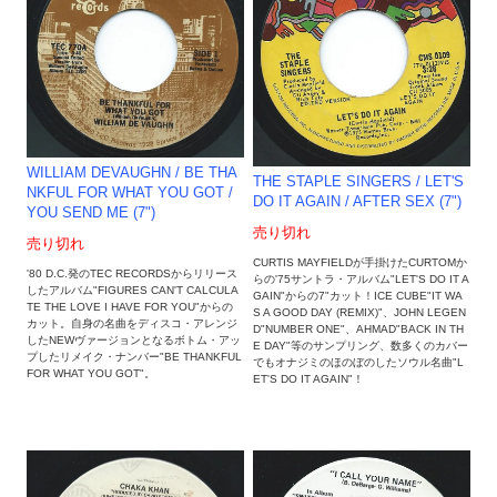
WILLIAM DEVAUGHN / BE THA
THE STAPLE SINGERS / LET'S
NKFUL FOR WHAT YOU GOT /
DO IT AGAIN / AFTER SEX (7")
YOU SEND ME (7")
売り切れ
売り切れ
CURTIS MAYFIELDが手掛けたCURTOMか
'80 D.C.発のTEC RECORDSからリリース
らの'75サントラ・アルバム"LET'S DO IT A
したアルバム"FIGURES CAN'T CALCULA
GAIN"からの7"カット！ICE CUBE"IT WA
TE THE LOVE I HAVE FOR YOU"からの
S A GOOD DAY (REMIX)"、JOHN LEGEN
カット。自身の名曲をディスコ・アレンジ
D"NUMBER ONE"、AHMAD"BACK IN TH
したNEWヴァージョンとなるボトム・アッ
E DAY"等のサンプリング、数多くのカバー
プしたリメイク・ナンバー"BE THANKFUL
でもオナジミのほのぼのしたソウル名曲"L
FOR WHAT YOU GOT"。
ET'S DO IT AGAIN"！