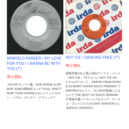
HOT ICE / DANCING FREE (7")
WINFIELD PARKER / MY LOVE
FOR YOU / I WANNA BE WITH
売り切れ
YOU (7")
西海岸発の白人黒人混合ディスコ・バンド
売り切れ
「HOT ICE」'76アルバム"HOT ICE NO.
1"からの7"カット。DIMITRI FROM PARIS
'79の45"オンリー盤。KEB DARGE & DR.
& DJ MURO"SUPER DISCO FRIENDS"で
BOB JONES選BBEコンピ"SOUL SPECT
DIMITRIがセレクト、AL KENT監修による
RUM"でKEB DARGEがセレクトしたモダ
コンピ"THE BEST OF DISCO DEMAND
ン・ソウル・ダンサー・クラシック"I
S"収録中盤パーカッシブなロング・ディス
コ・ブレイク入りのLONG VERSIONとな
るDISCO VERSION！