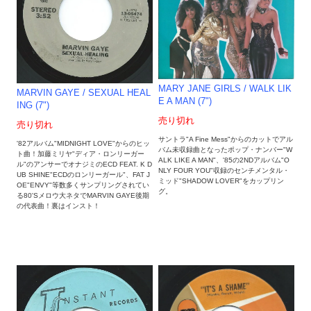
MARY JANE GIRLS / WALK LIK
MARVIN GAYE / SEXUAL HEAL
E A MAN (7")
ING (7")
売り切れ
売り切れ
サントラ"A Fine Mess"からのカットでアル
'82アルバム"MIDNIGHT LOVE"からのヒッ
バム未収録曲となったポップ・ナンバー"W
ト曲！加藤ミリヤ"ディア・ロンリーガー
ALK LIKE A MAN"、'85の2NDアルバム"O
ル"のアンサーでオナジミのECD FEAT. K D
NLY FOUR YOU"収録のセンチメンタル・
UB SHINE"ECDのロンリーガール"、FAT J
ミッド"SHADOW LOVER"をカップリン
OE"ENVY"等数多くサンプリングされてい
グ。
る80'Sメロウ大ネタでMARVIN GAYE後期
の代表曲！裏はインスト！