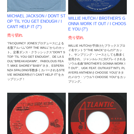
MICHAEL JACKSON / DON'T ST
WILLIE HUTCH / BROTHER'S G
OP 'TIL YOU GET ENOUGH / I
ONNA WORK IT OUT / I CHOOS
CAN'T HELP IT (7")
E YOU (7")
売り切れ
売り切れ
'79のQUINCY JONESプロデュースによる
WILLIE HUTCHが手掛けたブラックスプロ
名盤アルバム"OFF THE WALL"からのカッ
イ名サントラ"THE MACK"からの7"カッ
ト。定番ダンス・クラッシックス"DON'T S
ト。サンプリング・ソースとしても数多く
TOP 'TIL YOU GET ENOUGH"、DE LA S
使用され、ジャンルレスにDJプレイされる
OUL"BREAKADAWN"、FABOLOUS FEA
ソウル名曲"BROTHER'S GONNA WORK I
T. MIKE SHOREY"BABY"ネタ、ESPERA
T OUT"、UGK FEAT. OUTKAST"INT'L PL
NZA SPALDING等数多くカバーされるSTE
AYERS ANTHEM (I CHOOSE YOU)"ネタ
VIE WONDER作の"I CAN'T HELP IT"をカ
のメロウ・ソウル"I CHOOSE YOU"をカッ
ップリング！
プリング。