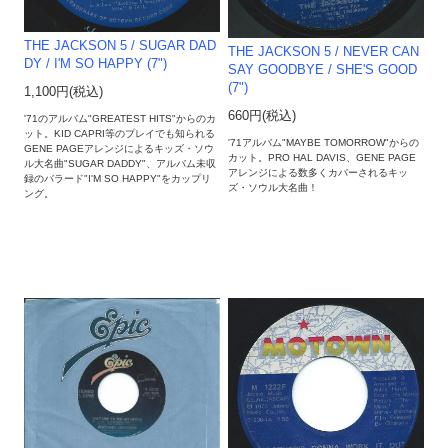
THE JACKSON 5 / SUGAR DAD
THE JACKSON 5 / NEVER CAN
DY / I'M SO HAPPY (7")
SAY GOODBYE / SHE'S GOOD
(7")
1,100円(税込)
660円(税込)
'71のアルバム"GREATEST HITS"からのカ
ット。KID CAPRI等のプレイでも知られる
'71アルバム"MAYBE TOMORROW"からの
GENE PAGEアレンジによるキッズ・ソウ
カット。PRO HAL DAVIS、GENE PAGE
ル大名曲"SUGAR DADDY"、アルバム未収
アレンジによる数多くカバーされるキッ
録のバラード"I'M SO HAPPY"をカップリ
ズ・ソウル大名曲！
ング。