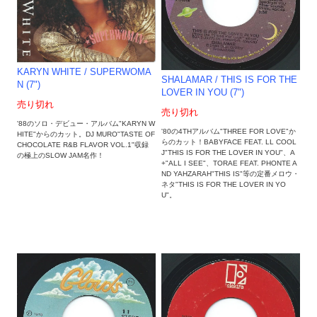
KARYN WHITE / SUPERWOMA
SHALAMAR / THIS IS FOR THE
N (7")
LOVER IN YOU (7")
売り切れ
売り切れ
'88のソロ・デビュー・アルバム"KARYN W
'80の4THアルバム"THREE FOR LOVE"か
HITE"からのカット。DJ MURO"TASTE OF
らのカット！BABYFACE FEAT. LL COOL
CHOCOLATE R&B FLAVOR VOL.1"収録
J"THIS IS FOR THE LOVER IN YOU"、A
の極上のSLOW JAM名作！
+"ALL I SEE"、TORAE FEAT. PHONTE A
ND YAHZARAH"THIS IS"等の定番メロウ・
ネタ"THIS IS FOR THE LOVER IN YO
U"。