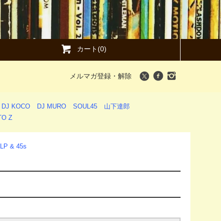
カート(0)
メルマガ登録・解除
DJ KOCO
DJ MURO
SOUL45
山下達郎
O Z
LP & 45s