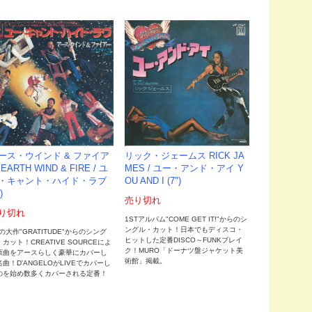
ース・ウインド & ファイア
リック・ジェームス RICK JA
EARTH WIND & FIRE / ユ
MES / ユー・アンド・アイ Y
・キャント・ハイド・ラブ
OU AND I (7")
)
売り切れ
り切れ
1STアルバム"COME GET IT!"からのシ
ングル・カット！日本でもディスコ・
6の大作"GRATITUDE"からのシング
ヒットした定番DISCO～FUNKブレイ
カット！CREATIVE SOURCEによ
ク！MURO「ドーナツ盤ジャケット美
原曲をアースらしく豪華にカバーし
術館」掲載。
曲！D'ANGELOがLIVEでカバーし
のを始め数多くカバーされる定番！