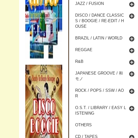
JAZZ / FUSION
DISCO / DANCE CLASSIC
S / BOOGIE / RE-EDIT / H
OUSE
BRAZIL / LATIN / WORLD
REGGAE
R&B
JAPANESE GROOVE / 和
モノ
ROCK / POPS / SSW / AO
R
O.S.T. / LIBRARY / EASY L
ISTENING
OTHERS
CD / TAPES