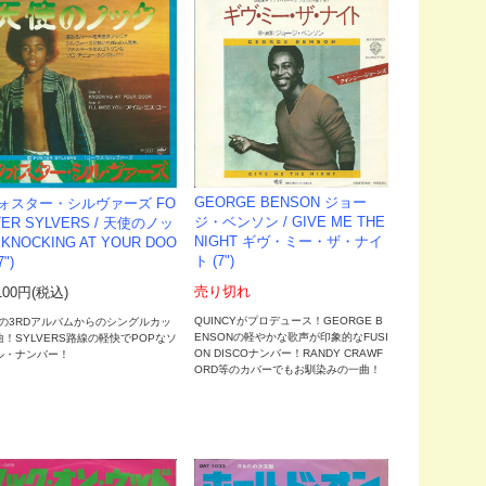
GEORGE BENSON ジョー
ォスター・シルヴァーズ FO
ジ・ベンソン / GIVE ME THE
TER SYLVERS / 天使のノッ
NIGHT ギヴ・ミー・ザ・ナイ
 KNOCKING AT YOUR DOO
ト (7")
7")
売り切れ
100円(税込)
QUINCYがプロデュース！GEORGE B
78の3RDアルバムからのシングルカッ
ENSONの軽やかな歌声が印象的なFUSI
曲！SYLVERS路線の軽快でPOPなソ
ON DISCOナンバー！RANDY CRAWF
ル・ナンバー！
ORD等のカバーでもお馴染みの一曲！