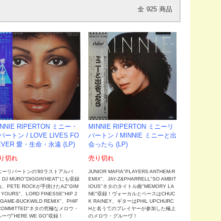
全
925
商品
MINNIE RIPERTON ミニーリ
INNIE RIPERTON ミニー・
パートン / MINNIE ミニーと出
パートン / LOVE LIVES FO
会ったら (LP)
EVER 愛・生命・永遠 (LP)
売り切れ
り切れ
JUNIOR MAFIA"PLAYERS ANTHEM-R
ニーリパートンの'80ラストアルバ
EMIX"、JAY-Z&PHARRELL"SO AMBIT
DJ MURO"DIGGIN'HEAT"にも収録
IOUS"ネタのタイトル曲"MEMORY LA
、PETE ROCKが手掛けたAZ"GIM
NE"収録！ヴォーカルとベースはCHUC
 YOURS"、LORD FINESSE"HIP 2
K RAINEY、ギターはPHIL UPCHURC
 GAME-BUCKWILD REMIX"、PHIF
Hと名うてのプレイヤーが参加した極上
COMMITTED"ネタの究極なメロウ・
のメロウ・グルーヴ！
ーヴ"HERE WE GO"収録！