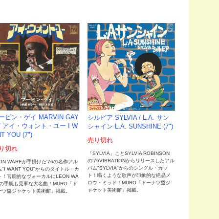
ービン・ゲイ MARVIN GAY
シルビア SYLVIA / L.A. サン
 / アイ・ウォント・ユー I W
シャイン L.A. SUNSHINE (7")
T YOU (7")
売り切れ
り切れ
「SYLVIA」ことSYLVIA ROBINSON
の'76VIBRATIONからリリースしたアル
ON WAREが手掛けた'76の名作アル
バム"SYLVIA"からのシングル・カッ
"I WANT YOU"からのタイトル・カ
ト！囁くような歌声が印象的な絶品メ
ト！官能的なヴォーカルにLEON WA
ロウ・ミッド！MURO「ドーナツ盤ジ
Eの手腕も見事な大名曲！MURO「ド
ャケット美術館」掲載。
ナツ盤ジャケット美術館」掲載。