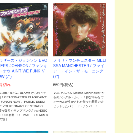
ラザーズ・ジョンソン BRO
メリサ・マンチェスター MELI
HERS JOHNSON / ファンキ
SSA MANCHESTER / ファイ
ナウ AIN'T WE FUNKIN'
アー・イン・ザ・モーニング
W (7")
(7")
り切れ
660円(税込)
8の3rdアルバム"BLAM!!"からのヒッ
'79のアルバム"Melissa Manchester"か
！GRANDMASTER FLASH"AIN'T
らのシングル・カット！伸びやかなヴ
 FUNKIN NOW"、PUBLIC ENEM
ォーカルが生かされた彼女お得意の大
REVOLUTIONARY GENERATIO
ヒットしたバラード・ナンバー！
"等々数多くサンプリングされたDISC
FUNK名曲！ULTIMATE BREAKS &
ATS！