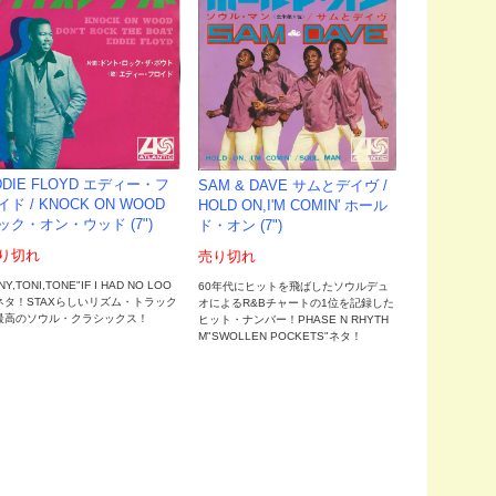
DDIE FLOYD エディー・フ
SAM & DAVE サムとデイヴ /
イド / KNOCK ON WOOD
HOLD ON,I'M COMIN' ホール
ック・オン・ウッド (7")
ド・オン (7")
り切れ
売り切れ
NY,TONI,TONE"IF I HAD NO LOO
60年代にヒットを飛ばしたソウルデュ
"ネタ！STAXらしいリズム・トラック
オによるR&Bチャートの1位を記録した
最高のソウル・クラシックス！
ヒット・ナンバー！PHASE N RHYTH
M"SWOLLEN POCKETS"ネタ！