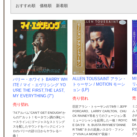
おすすめ順
価格順
新着順
M
ALLEN TOUSSAINT アラン・
バリー・ホワイト BARRY WH
リ
トゥーサン / MOTION モーシ
ITE / マイ・エヴリシング YO
R
ョン (LP)
U'RE THE FIRST,THE LAST,
MY EVERYTHING (7")
売
売り切れ
売り切れ
ミ
巨匠アラン・トゥーサンの'78作！JEFF
ム！
PORCARO、LARRY CARLTON、CHU
'74アルバム"CAN'T GET ENOUGH"か
され
CK RAINEY等名うてのフュージョン系
らの7"カット！モータウン調の弾むベ
ME
ミュージシャンを起用した一枚！ROYC
ースラインにゴージャスなストリング
DA
E DA 5'9 ft. BUSTA RHYMES"DINNE
スを配したサウンドをバックにイント
E"
R TIME"ネタの泥臭いスロウ・ファン
ロのバリーの語り口からヤラレる一
グル
ク"VIVA LA MONEY"収録！
曲！