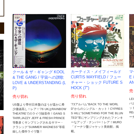
マ
カーティス・メイフィールド
クール & ザ・ギャング KOOL
E
CURTIS MAYFIELD / フュー
& THE GANG / 宇宙への讃歌
AN
チャー・ショック FUTURE S
LOVE & UNDERSTANDING (L
HOCK (7")
P)
売
売り切れ
売り切れ
LE
バム
'73アルバム"BACK TO THE WORL
US盤より帯付日本盤のほうが遥かに希
ッ
D"からのシングル・カット！CYPRES
少価値高し！レア！'76 UKはRAINBOW
R
S HILL"SOMETHING FOR THE BLUN
THEATREでのライヴ録音作！GANG S
ー
TED"等にサンプリングされたファンキ
TARR,JAZZY JEFF & FRESH PRINCE
ーなアップ・ナンバー！レア！MURO
等数多くサンプリングされるサマー・
「ドーナツ盤ジャケット美術館」掲
クラシック"SUMMER MADNESS"等収
載。
録した傑作ライヴ盤！