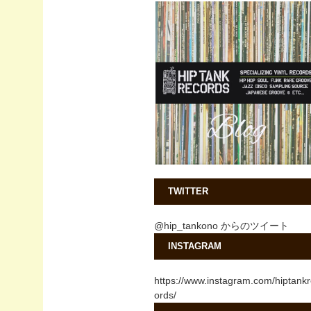
TWITTER
@hip_tankono からのツイート
INSTAGRAM
https://www.instagram.com/hiptank
ords/