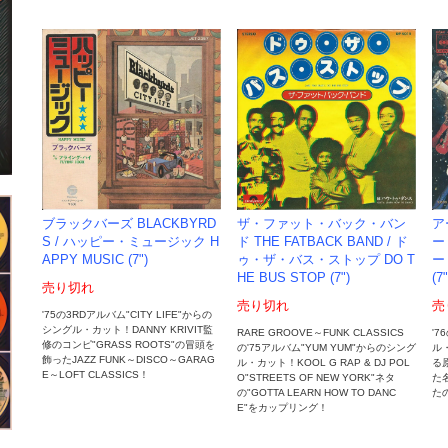
ザ・ファット・バック・バン
ブラックバーズ BLACKBYRD
ア
ド THE FATBACK BAND / ド
S / ハッピー・ミュージック H
ー 
ゥ・ザ・バス・ストップ DO T
APPY MUSIC (7")
ー
HE BUS STOP (7")
(7"
売り切れ
売り切れ
売
'75の3RDアルバム"CITY LIFE"からの
シングル・カット！DANNY KRIVIT監
RARE GROOVE～FUNK CLASSICS
'7
修のコンピ"GRASS ROOTS"の冒頭を
の'75アルバム"YUM YUM"からのシング
ル・
飾ったJAZZ FUNK～DISCO～GARAG
ル・カット！KOOL G RAP & DJ POL
る
E～LOFT CLASSICS！
O"STREETS OF NEW YORK"ネタ
た名
の"GOTTA LEARN HOW TO DANC
た
E"をカップリング！