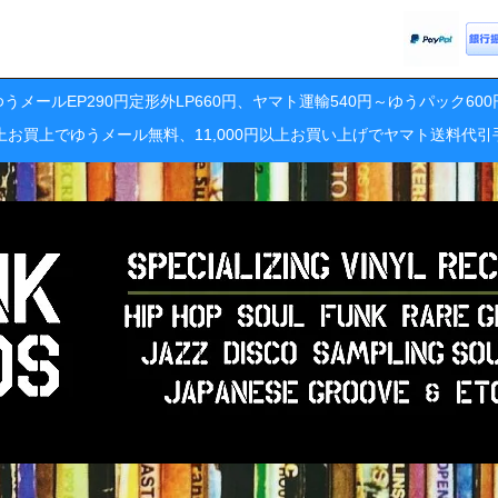
うメールEP290円定形外LP660円、ヤマト運輸540円～ゆうパック60
円以上お買上でゆうメール無料、11,000円以上お買い上げでヤマト送料代