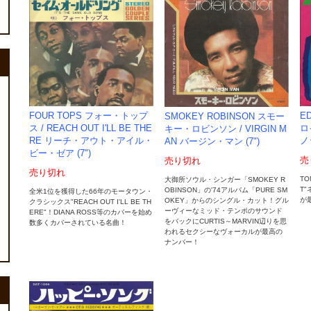
FOUR TOPS フォー・トップ
E
SMOKEY ROBINSON スモー
ス / REACH OUT I'LL BE THE
ロ
キー・ロビンソン / VIRGIN M
RE リーチ・アウト・アイル・
ノ
AN バージン・マン (7")
ビー・ゼア (7")
売
売り切れ
売り切れ
TO
大御所ソウル・シンガー「SMOKEY R
T
OBINSON」の'74アルバム「PURE SM
全米1位を獲得した66年のモータウン・
が
OKEY」からのシングル・カット！グル
クラシックス"REACH OUT I'LL BE TH
ーヴィーなミッド・テンポのサウンド
ERE"！DIANA ROSS等のカバーを始め
をバックにCURTIS～MARVIN辺りを思
数多くカバーされている名曲！
われるセクシーなヴォーカルが最高の
ナンバー！