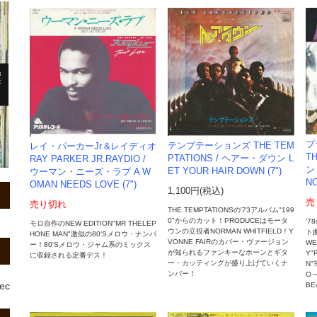
ブ
テンプテーションズ THE TEM
レイ・パーカーJr.&レイディオ
T
PTATIONS / ヘアー・ダウン L
RAY PARKER JR.RAYDIO /
ン・
ET YOUR HAIR DOWN (7")
ウーマン・ニーズ・ラブ A W
NO
OMAN NEEDS LOVE (7")
1,100円(税込)
売
売り切れ
THE TEMPTATIONSの'73アルバム"199
0"からのカット！PRODUCEはモータ
'7
モロ自作のNEW EDITION"MR THELEP
ウンの立役者NORMAN WHITFIELD！Y
ト曲
HONE MAN"激似の80'Sメロウ・ナンバ
VONNE FAIRのカバー・ヴァージョン
WE
ー！80'Sメロウ・ジャム系のミックス
が知られるファンキーなホーンとギタ
Y"
に収録される定番デス！
ー・カッティングが盛り上げていくナ
N
ンバー！
O～
rec
BE