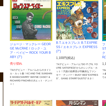
B.T.エキスプレス B.T.EXPRE
ジョージ・マックレー GEOR
フ
SS / エキスプレス EXPRESS
GE McCRAE / ロック・ユ
S
(7")
ア・ベイビー ROCK YOUR B
ク
ABY (7")
R(
1,100円(税込)
売り切れ
1,
'74デビュー・アルバム"DO IT ('TIL YO
U'RE SATISFIED)"からのシングル・カ
'74のデビュー・アルバムからのタイト
'
ット！汽笛の効果音が印象的なファン
ル・カット曲！KC AND THE SUNSHIN
ト
キー・ナンバー！BUSY BEE"EXPRES
E BANDのHARRY WAYNE CASEY &
ウ
S"、GANG STARR"GUSTO"ネタ！
RICHARD FINCH作の大ヒット・ナンバ
ー！