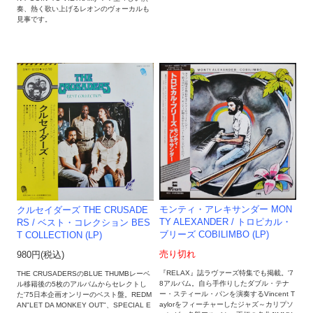
奏、熱く歌い上げるレオンのヴォーカルも
見事です。
モンティ・アレキサンダー MON
クルセイダーズ THE CRUSADE
TY ALEXANDER / トロピカル・
RS / ベスト・コレクション BES
ブリーズ COBILIMBO (LP)
T COLLECTION (LP)
売り切れ
980円(税込)
『RELAX』誌ラヴァーズ特集でも掲載。'7
THE CRUSADERSのBLUE THUMBレーベ
8アルバム。自ら手作りしたダブル・テナ
ル移籍後の5枚のアルバムからセレクトし
ー・スティール・パンを演奏するVincent T
た'75日本企画オンリーのベスト盤。REDM
aylorをフィーチャーしたジャズ～カリプソ
AN"LET DA MONKEY OUT"、SPECIAL E