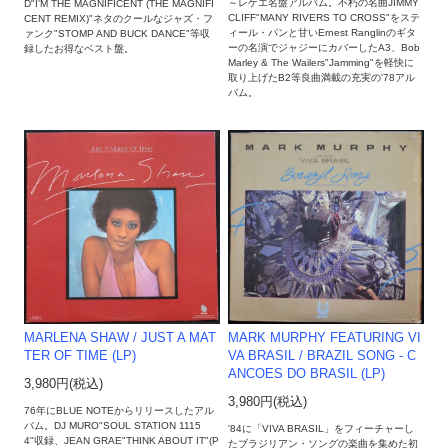
～レゲエ名盤アルバム。不朽の名曲JIMMY
D"I'M THE MAGNIFICENT (THE MAGNIFI
CLIFF"MANY RIVERS TO CROSS"をステ
CENT REMIX)"ネタのクールなジャズ・フ
ィール・パンと甘いErnest Ranglinのギタ
ァンク"STOMP AND BUCK DANCE"等収
ーの名演でジャジーにカバーしたA3、Bob
録したお得なベスト盤。
Marley & The Wailers"Jamming"を軽快に
取り上げたB2等良曲満載の充実の'78アル
バム。
MARK MURPHY FEATURING VI
MARLENA SHAW ‎/ JUST A MAT
VA BRASIL / BRAZIL SONG - C
TER OF TIME (LP)
ANCOES DO BRASIL (LP)
3,980円(税込)
3,980円(税込)
76年にBLUE NOTEからリリースしたアル
バム。DJ MURO"SOUL STATION 1115
'84に「VIVA BRASIL」をフィーチャーし
4"収録、JEAN GRAE"THINK ABOUT IT"(P
たブラジリアン・ソングの楽曲を集めた初