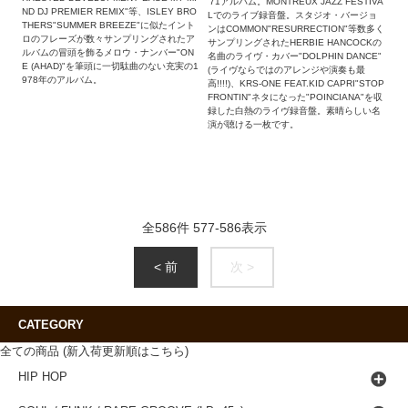
'71アルバム。MONTREUX JAZZ FESTIVA
ND DJ PREMIER REMIX"等、ISLEY BRO
Lでのライブ録音盤。スタジオ・バージョ
THERS"SUMMER BREEZE"に似たイント
ンはCOMMON"RESURRECTION"等数多く
ロのフレーズが数々サンプリングされたア
サンプリングされたHERBIE HANCOCKの
ルバムの冒頭を飾るメロウ・ナンバー"ON
名曲のライヴ・カバー"DOLPHIN DANCE"
E (AHAD)"を筆頭に一切駄曲のない充実の1
(ライヴならではのアレンジや演奏も最
978年のアルバム。
高!!!!)、KRS-ONE FEAT.KID CAPRI"STOP
FRONTIN"ネタになった"POINCIANA"を収
録した白熱のライヴ録音盤。素晴らしい名
演が聴ける一枚です。
全
586
件
577
-
586
表示
< 前
次 >
CATEGORY
全ての商品 (新入荷更新順はこちら)
HIP HOP