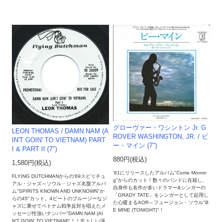
グローヴァー・ワシントン Jr. G
LEON THOMAS / DAMN NAM (A
ROVER WASHINGTON, JR. / ビ
IN'T GOIN' TO VIETNAM) PART
ー・マイン (7")
I & PART II (7")
880円(税込)
1,580円(税込)
'81にリリースしたアルバム"Come Mornin
FLYING DUTCHMANからの'69スピリチュ
g"からのカット！数々のバンドに在籍し、
アル・ジャズ～ソウル・ジャズ名盤アルバ
自身作も名作が多いドラマー&シンガーの
ム"SPIRITS KNOWN AND UNKNOWN"か
「GRADY TATE」をシンガーとして起用し
らの45"カット。4ビートのブルージーなジ
た心暖まるAOR～フュージョン・ソウル"B
ャズに乗せてベトナム戦争反対を唱えたメ
E MINE (TONIGHT)"！
ッセージ性強いナンバー"DAMN NAM (AI
N'T GOIN' TO VIETNAM)"！！生々しい演