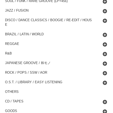
SOUL / FUNK / RARE GROOVE (LP+45s)
JAZZ / FUSION
DISCO / DANCE CLASSICS / BOOGIE / RE-EDIT / HOUS
E
BRAZIL / LATIN / WORLD
REGGAE
R&B
JAPANESE GROOVE / 和モノ
ROCK / POPS / SSW / AOR
O.S.T. / LIBRARY / EASY LISTENING
OTHERS
CD / TAPES
GOODS