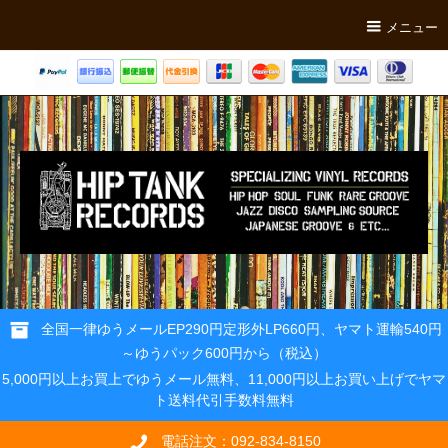
メニュー
全国一律ゆうメールEP290円定形外LP660円、ヤマト運輸540円
～ゆうパック600円から（税込）
5,000円以上お買上でゆうメール無料、11,000円以上お買い上げでヤマ
ト送料代引手数料無料
電話注文：092-834-8150