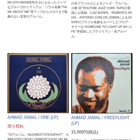
RO 9TH WONDER)ネタにもなったドープ
の全ブラジル人によるジャズ・アルバム。
なグルーヴのミディアム・ソウル名曲"THI
小林 径"ROUTINE JAZZ"のMIX TAPEの冒
NK ABOUT ME"等アップからスロウまで駄
頭にも収録、LUIZ BONFA、ROBERTO PA
曲のない充実のアルバム。
IVA、ANTONIO CARLOS JOBIMによる19
56年のブラジル名曲をカバーしたフロア・
キラーな"SOMEONE TO LIGHT UP MY LI
FE"等収録したブラジリアン・名アルバ
ム。
AHMAD JAMAL / ONE (LP)
AHMAD JAMAL / FREEFLIGHT
(LP)
売り切れ
15,000円(税込)
'78アルバム。NUJABES"STEADFAST"、A
RRESTED DEVELOPMENT"EASE MY MI