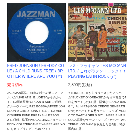
レス・マッキャン LES MCCANN
FRED JOHNSON / FREDDY CO
LTD. / これがラテン・ロック！！
LE / A CHILD RUNS FREE / BR
PLAYING LATIN ROCK (7")
OTHER WHERE ARE YOU (7")
2,800円(税込)
売り切れ
'67LIMELIGHTからリリースしたアルバ
JAZZMAN再発。84年の唯一の激レア・ア
ム"BUCKET O' GREASE"から日本独自で4
ルバム"LIVE AT B. B. JOE'S"からのカッ
曲をカットしたEP盤。陽気な"BANG! BAN
ト。DJ須永辰緒"ORGAN B SUITE"収録、
G!"、AL HIRTやBOB CREWE GENERATI
グルーヴィーなJAZZ BOSSAのFRED JOH
ONもカバーした哀愁ラテン・ジャズ"MUSI
NSON"A CHILD RUNS FREE"、DJ MUR
C TO WATCH GIRLS BY"、HERBIE HAN
O"SUPER FUNK BREAKS - LESSON
COCK軽快なラテン・ジャズ・カバー "WA
2"に収録、珠玉のVOCAL JAZZチューンFR
TERMELON MAN"を収録した全4曲。稀少
EDDY COLE"BROTHER WHERE ARE YO
国内EP盤。
U"をカップリング。初45"化！！