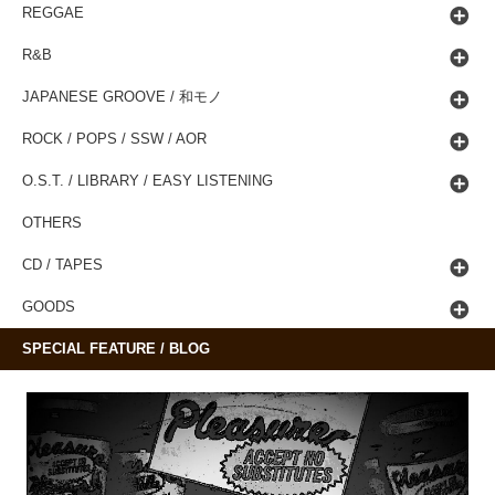
REGGAE
R&B
JAPANESE GROOVE / 和モノ
ROCK / POPS / SSW / AOR
O.S.T. / LIBRARY / EASY LISTENING
OTHERS
CD / TAPES
GOODS
SPECIAL FEATURE / BLOG