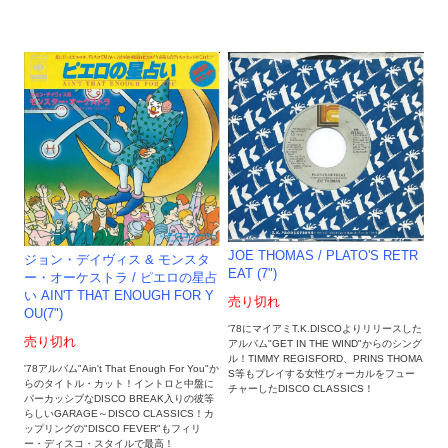
JOE THOMAS / PLATO'S RETR
ジョン・デイヴィス & モンスタ
EAT (7")
ー・オーケストラ / ピエロの星占
い AIN'T THAT ENOUGH FOR Y
売り切れ
OU(7")
'78にマイアミT.K.DISCOよりリリースした
売り切れ
アルバム"GET IN THE WIND"からのシング
ル！TIMMY REGISFORD、PRINS THOMA
'78アルバム"Ain't That Enough For You"か
S等もプレイする女性ヴォーカルをフュー
らのタイトル・カット！イントロと中盤に
チャーしたDISCO CLASSICS！
パーカッシブなDISCO BREAK入りの彼等
らしいGARAGE～DISCO CLASSICS！カ
ップリングの"DISCO FEVER"もフィリ
ー・ディスコ・スタイルで最高！