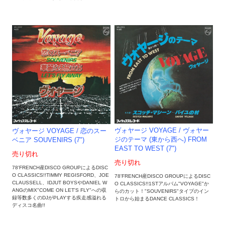
ヴォヤージ VOYAGE / ヴォヤー
ヴォヤージ VOYAGE / 恋のスー
ジのテーマ (東から西へ) FROM
ベニア SOUVENIRS (7")
EAST TO WEST (7")
売り切れ
売り切れ
78'FRENCH産DISCO GROUPによるDISC
O CLASSICS!!TIMMY REGISFORD、JOE
78'FRENCH産DISCO GROUPによるDISC
CLAUSSELL、IDJUT BOYSやDANIEL W
O CLASSICS!!1STアルバム"VOYAGE"か
ANGのMIX"COME ON LET'S FLY"への収
らのカット！"SOUVENIRS"タイプのイン
録等数多くのDJがPLAYする疾走感溢れる
トロから始まるDANCE CLASSICS！
ディスコ名曲!!