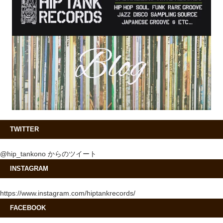
TWITTER
@hip_tankono からのツイート
INSTAGRAM
https://www.instagram.com/hiptankrecords/
FACEBOOK