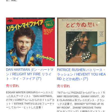
館」掲載。
DAN HARTMAN ダン・ハートマ
PATRICE RUSHEN パトリース・
ン / RELIGHT MY FIRE リライ
ラッシェン / HEVEN'T YOU HEA
ト・マイ・ファイア (7")
RD とどかぬ想い (7")
売り切れ
売り切れ
EDGAR WINTER GROUPのベーシストだ
'79アルバム"PIZZAZZ"からの7"カット！TI
った白人アーティスト「DAN HARTMAN」
MMY REGISFORD、DANNY KRIVIT、JO
の'79ソロ3RDアルバムからのタイトル7"カ
E CLAUSSELL等プレイのダンス・クラシ
ット！'93TAKE THATがLULUをフューチャ
ックス定番で、BRANDY"SITTING UP IN
ーしてカバー・ヒットした定番！
MY ROOM"、ZHANE"GROOVE THAN
G"もサンプリングした軽快なディスコ・ナ