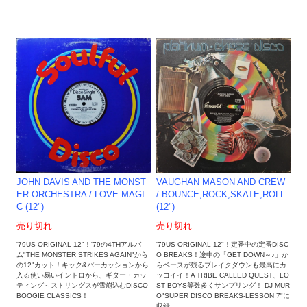
JOHN DAVIS AND THE MONST
VAUGHAN MASON AND CREW
ER ORCHESTRA / LOVE MAGI
/ BOUNCE,ROCK,SKATE,ROLL
C (12")
(12")
売り切れ
売り切れ
'79US ORIGINAL 12"！'79の4THアルバ
'79US ORIGINAL 12"！定番中の定番DISC
ム"THE MONSTER STRIKES AGAIN"から
O BREAKS！途中の「GET DOWN～♪」か
の12"カット！キック&パーカッションから
らベースが残るブレイクダウンも最高にカ
入る使い易いイントロから、ギター・カッ
ッコイイ！A TRIBE CALLED QUEST、LO
ティング～ストリングスが雪崩込むDISCO
ST BOYS等数多くサンプリング！ DJ MUR
BOOGIE CLASSICS！
O"SUPER DISCO BREAKS-LESSON 7"に
収録。