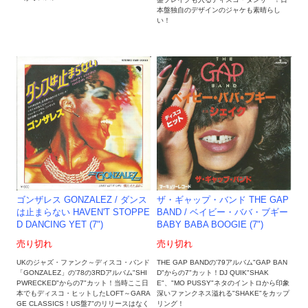
本盤独自のデザインのジャケも素晴らし
い！
ゴンザレス GONZALEZ / ダンス
ザ・ギャップ・バンド THE GAP
は止まらない HAVEN'T STOPPE
BAND / ベイビー・ババ・ブギー
D DANCING YET (7")
BABY BABA BOOGIE (7")
売り切れ
売り切れ
UKのジャズ・ファンク～ディスコ・バンド
THE GAP BANDの'79アルバム"GAP BAN
「GONZALEZ」の'78の3RDアルバム"SHI
D"からの7"カット！DJ QUIK"SHAK
PWRECKED"からの7"カット！当時ここ日
E"、"MO PUSSY"ネタのイントロから印象
本でもディスコ・ヒットしたLOFT～GARA
深いファンクネス溢れる"SHAKE"をカップ
GE CLASSICS！US盤7"のリリースはなく
リング！