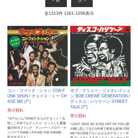
全
1313
件
1261
-
1296
表示
コン・ファンク・シャン CON F
ボブ・クリュー・ジェネレイショ
UNK SHUN / チェイス・ミー CH
ン BOB CREWE GENERATION /
ASE ME (7")
ディスコ・ハリケーン STREET
TALK (7")
売り切れ
売り切れ
'79アルバム"CANDY"からの7"カット！当
時ここ日本でもディスコ・ヒットした重量
"CAN'T TAKE MY EYES OFF OF YOU (君
級の80'Sファンク・ナンバー！メロウ・ナ
の瞳に恋してる)"の作者で有名なBOB CRE
ンバー"I THINK I FOUND THE ANSWE
WE'76の同名アルバムからの7"カット！中
R"がオススメ！
盤ブレイクも入るディスコ・ダンサー！日