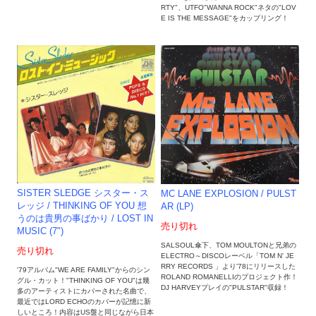
RTY"、UTFO"WANNA ROCK"ネタの"LOV
E IS THE MESSAGE"をカップリング！
SISTER SLEDGE シスター・ス
MC LANE EXPLOSION / PULST
レッジ / THINKING OF YOU 想
AR (LP)
うのは貴男の事ばかり / LOST IN
売り切れ
MUSIC (7")
SALSOUL傘下、TOM MOULTONと兄弟の
売り切れ
ELECTRO～DISCOレーベル「TOM N' JE
RRY RECORDS 」より'78にリリースした
'79アルバム"WE ARE FAMILY"からのシン
ROLAND ROMANELLIのプロジェクト作！
グル・カット！"THINKING OF YOU"は幾
DJ HARVEYプレイの"PULSTAR"収録！
多のアーティストにカバーされた名曲で、
最近ではLORD ECHOのカバーが記憶に新
しいところ！内容はUS盤と同じながら日本