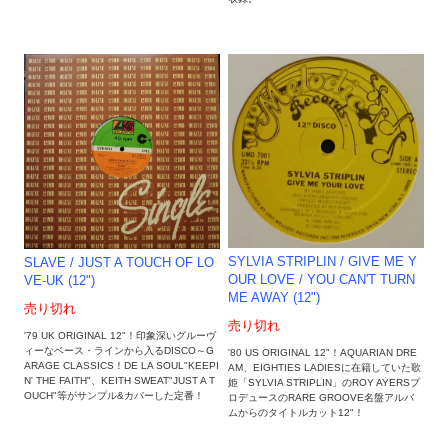
SYLVIA STRIPLIN / GIVE ME Y
SLAVE / JUST A TOUCH OF LO
OUR LOVE / YOU CAN'T TURN
VE-UK (12")
ME AWAY (12")
売り切れ
売り切れ
'79 UK ORIGINAL 12"！印象深いグルーヴ
ィーなベース・ラインから入るDISCO～G
'80 US ORIGINAL 12"！AQUARIAN DRE
ARAGE CLASSICS！DE LA SOUL"KEEPI
AM、EIGHTIES LADIESに在籍していた歌
N' THE FAITH"、KEITH SWEAT"JUST A T
姫「SYLVIA STRIPLIN」のROY AYERSプ
OUCH"等がサンプル&カバーした定番！
ロデュースのRARE GROOVE名盤アルバ
ムからのタイトルカット12"！