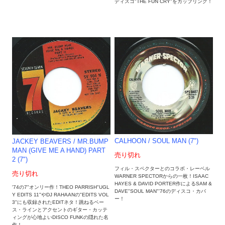
ディスコ"THE FUN CRY"をカップリング！
CALHOON / SOUL MAN (7")
JACKEY BEAVERS / MR.BUMP
MAN (GIVE ME A HAND) PART
売り切れ
2 (7")
フィル・スペクターとのコラボ・レーベル
売り切れ
WARNER SPECTORからの一枚！ISAAC
HAYES & DAVID PORTER作によるSAM &
'74の7"オンリー作！THEO PARRISH"UGL
DAVE"SOUL MAN"'76のディスコ・カバ
Y EDITS 11"やDJ RAHAANの"EDITS VOL
ー！
3"にも収録されたEDITネタ！跳ねるベー
ス・ラインとアクセントのギター・カッテ
ィングが心地よいDISCO FUNKの隠れた名
作！