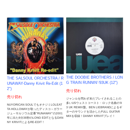
THE DOOBIE BROTHERS / LON
THE SALSOUL ORCHESTRA / R
G TRAIN RUNNIN'-'93UK (12")
UNAWAY-Danny Krivit Re-Edit (1
2")
売り切れ
売り切れ
ジャンルを問わず未だプレイされることの
多いUSウェストコースト・ロック名曲の'9
NUYORICAN SOULでもオナジミLOLEAT
3 UK REMIX盤。BEN LIEBRANDによるギ
TA HOLLOWAYが歌ったディスコ～ガラー
ターのサウンドを活かしたFULL GUITAR
ジュ～サルソウル定番"RUNAWAY"の2001
MIXを収録！DANNY KRIVITプレイ！
年に出た8分38秒のLONG EDITとなるDAN
NY KRIVITによるRE-EDIT！