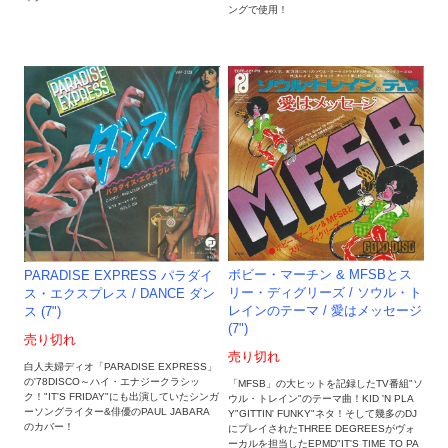
ングで使用！
ボビー・マーチン & MFSBとス
PARADISE EXPRESS パラダイ
リー・ディグリーズ / ソウル・ト
ス・エクスプレス / DANCE ダン
レインのテーマ / 愛はメッセージ
ス (7")
(7")
売り切れ
売り切れ
白人夫婦ディオ「PARADISE EXPRESS」
の'78DISCO～ハイ・エナジークラシッ
「MFSB」の大ヒットを記録したTV番組"ソ
ク！"IT'S FRIDAY"にも出演していたシンガ
ウル・トレイン"のテーマ曲！KID 'N PLA
ーソングライター&俳優のPAUL JABARA
Y"GITTIN' FUNKY"ネタ！そして幾多のDJ
のカバー！
にプレイされたTHREE DEGREESがヴォ
ーカルを担当したEPMD"IT'S TIME TO PA