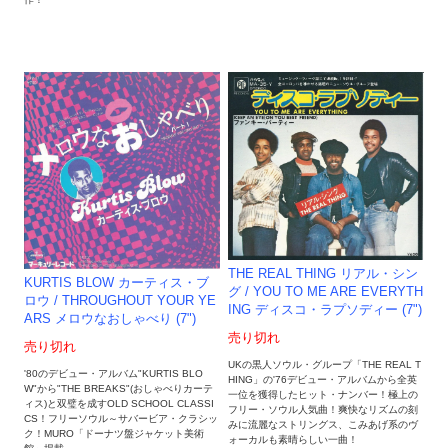
THE REAL THING リアル・シン
KURTIS BLOW カーティス・ブ
グ / YOU TO ME ARE EVERYTH
ロウ / THROUGHOUT YOUR YE
ING ディスコ・ラプソディー (7")
ARS メロウなおしゃべり (7")
売り切れ
売り切れ
UKの黒人ソウル・グループ「THE REAL T
'80のデビュー・アルバム"KURTIS BLO
HING」の'76デビュー・アルバムから全英
W"から"THE BREAKS"(おしゃべりカーテ
一位を獲得したヒット・ナンバー！極上の
ィス)と双璧を成すOLD SCHOOL CLASSI
フリー・ソウル人気曲！爽快なリズムの刻
CS！フリーソウル～サバービア・クラシッ
みに流麗なストリングス、こみあげ系のヴ
ク！MURO「ドーナツ盤ジャケット美術
ォーカルも素晴らしい一曲！