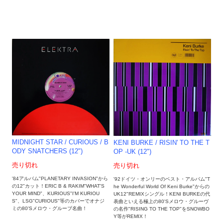
MIDNIGHT STAR / CURIOUS / B
KENI BURKE / RISIN' TO THE T
ODY SNATCHERS (12")
OP -UK (12")
売り切れ
売り切れ
'84アルバム"PLANETARY INVASION"から
'92ドイツ・オンリーのベスト・アルバム"T
の12"カット！ERIC B & RAKIM"WHAT'S
he Wonderful World Of Keni Burke"からの
YOUR MIND"、KURIOUS"I'M KURIOU
UK12"REMIXシングル！KENI BURKEの代
S"、LSG"CURIOUS"等のカバーでオナジ
表曲といえる極上の80'Sメロウ・グルーヴ
ミの80'Sメロウ・グルーブ名曲！
の名作"RISING TO THE TOP"をSNOWBO
Y等がREMIX！