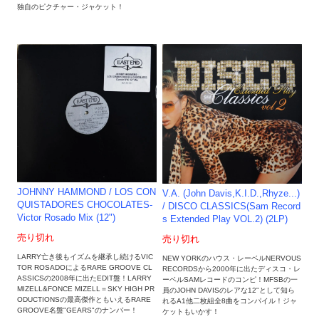
独自のピクチャー・ジャケット！
JOHNNY HAMMOND / LOS CON
V.A. (John Davis,K.I.D.,Rhyze...)
QUISTADORES CHOCOLATES-
/ DISCO CLASSICS(Sam Record
Victor Rosado Mix (12")
s Extended Play VOL.2) (2LP)
売り切れ
売り切れ
LARRY亡き後もイズムを継承し続けるVIC
NEW YORKのハウス・レーベルNERVOUS
TOR ROSADOによるRARE GROOVE CL
RECORDSから2000年に出たディスコ・レ
ASSICSの2008年に出たEDIT盤！LARRY
ーベルSAMレコードのコンピ！MFSBの一
MIZELL&FONCE MIZELL＝SKY HIGH PR
員のJOHN DAVISのレアな12"として知ら
ODUCTIONSの最高傑作ともいえるRARE
れるA1他二枚組全8曲をコンパイル！ジャ
GROOVE名盤"GEARS"のナンバー！
ケットもいかす！