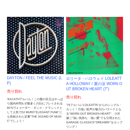
DAYTON / FEEL THE MUSIC (L
ロリータ・ハロウェイ LOLEATT
P)
A HOLLOWAY / 愛の涙 WORN O
UT BROKEN HEART (7")
売り切れ
売り切れ
'83の4THアルバム！この盤の目玉はやっぱ
り国内外問わず数多くのDJにプレイされる
'76アルバム"LOLEATTA"からのシングル・
80'Sヴォコーダー・ダンス・クラシックと
カット！力強い歌声が魅力のバラードとな
して人気でDJ MURO"ELEGANT FUNK"に
る"WORN OUT BROKEN HEART"、小沢
も収録された定番"THE SOUND OF MUSI
健二"強い気持ち・強い愛"でも引用された
C"でしょう！
GARAGE CLASSICS"DREAMIN'"をカップ
リング！