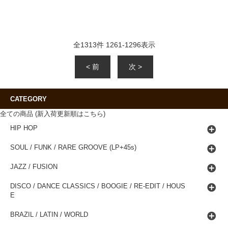
全
1313
件
1261
-
1296
表示
< 前
次 >
CATEGORY
全ての商品 (新入荷更新順はこちら)
HIP HOP
SOUL / FUNK / RARE GROOVE (LP+45s)
JAZZ / FUSION
DISCO / DANCE CLASSICS / BOOGIE / RE-EDIT / HOUS
E
BRAZIL / LATIN / WORLD