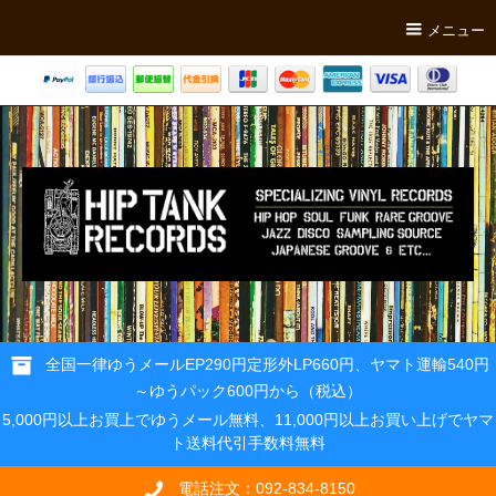
メニュー
全国一律ゆうメールEP290円定形外LP660円、ヤマト運輸540円
～ゆうパック600円から（税込）
5,000円以上お買上でゆうメール無料、11,000円以上お買い上げでヤマ
ト送料代引手数料無料
電話注文：092-834-8150