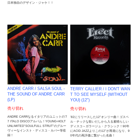
日本独自のデザイン・ジャケ！！
ANDRE CARR / SALSA SOUL -
TERRY CALLIER / I DON'T WAN
THE SOUND OF ANDRE CARR
T TO SEE MYSELF (WITHOUT
(LP)
YOU) (12")
売り切れ
売り切れ
ANDRE CARRなるイタリアのユニットの'7
'82にリリースした12"オンリー曲！ゴスペ
7 ITALO DISCOアルバム！YOUNG-HOLT
ル・チックな歌いだしから入る素晴らしい
UNLIMITED"SOULFULL STRUT"のグルー
ディスコ～ガラージュ・クラシック！90年
ヴィーなインスト・ディスコ・カバー等収
にACID JAZZよりこの12"が再発になり、9
録！
0年代の再評価に繋がった名曲！