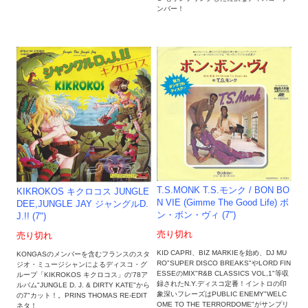
ンバー！
T.S.MONK T.S.モンク / BON BO
KIKROKOS キクロコス JUNGLE
N VIE (Gimme The Good Life) ボ
DEE,JUNGLE JAY ジャングルD.
ン・ボン・ヴィ (7")
J.!! (7")
売り切れ
売り切れ
KID CAPRI、BIZ MARKIEを始め、DJ MU
KONGASのメンバーを含むフランスのスタ
RO"SUPER DISCO BREAKS"やLORD FIN
ジオ・ミュージシャンによるディスコ・グ
ESSEのMIX"R&B CLASSICS VOL,1"等収
ループ「KIKROKOS キクロコス」の'78ア
録されたN.Y.ディスコ定番！イントロの印
ルバム"JUNGLE D. J. & DIRTY KATE"から
象深いフレーズはPUBLIC ENEMY"WELC
の7"カット！。PRINS THOMAS RE-EDIT
OME TO THE TERRORDOME"がサンプリ
ネタ！