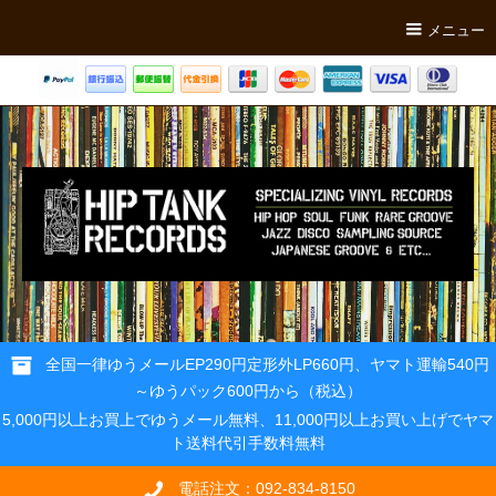
メニュー
全国一律ゆうメールEP290円定形外LP660円、ヤマト運輸540円
～ゆうパック600円から（税込）
5,000円以上お買上でゆうメール無料、11,000円以上お買い上げでヤマ
ト送料代引手数料無料
電話注文：092-834-8150