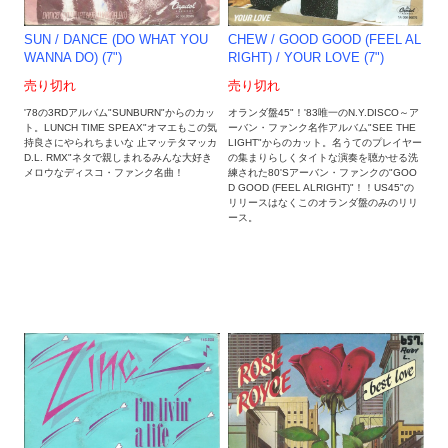
CHEW ‎/ GOOD GOOD (FEEL AL
SUN / DANCE (DO WHAT YOU
RIGHT) / YOUR LOVE (7")
WANNA DO) (7")
売り切れ
売り切れ
オランダ盤45"！'83唯一のN.Y.DISCO～ア
'78の3RDアルバム"SUNBURN"からのカッ
ーバン・ファンク名作アルバム"SEE THE
ト。LUNCH TIME SPEAX"オマエもこの気
LIGHT"からのカット。名うてのプレイヤー
持良さにやられちまいな 止マッテタマッカ
の集まりらしくタイトな演奏を聴かせる洗
D.L. RMX"ネタで親しまれるみんな大好き
練された80'Sアーバン・ファンクの"GOO
メロウなディスコ・ファンク名曲！
D GOOD (FEEL ALRIGHT)"！！US45"の
リリースはなくこのオランダ盤のみのリリ
ース。