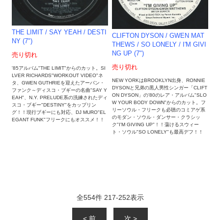
THE LIMIT / SAY YEAH / DESTI
CLIFTON DYSON / GWEN MAT
NY (7")
THEWS ‎/ SO LONELY / I'M GIVI
NG UP (7")
売り切れ
売り切れ
'85アルバム"THE LIMIT"からのカット。SI
LVER RICHARDS"WORKOUT VIDEO"ネ
NEW YORKはBROOKLYN出身、RONNIE
タ、GWEN GUTHRIEを迎えたアーバン・
DYSONと兄弟の黒人男性シンガー「CLIFT
ファンク～ディスコ・ブギーの名曲"SAY Y
ON DYSON」の'80のレア・アルバム"SLO
EAH"、N.Y. PRELUDE系の洗練されたディ
W YOUR BODY DOWN"からのカット。フ
スコ・ブギー"DESTINY"をカップリン
リーソウル・フリークも必聴のコミアゲ系
グ！！現行ブギーにも対応、DJ MURO"EL
のモダン・ソウル・ダンサー・クラシッ
EGANT FUNK"フリークにもオススメ！！
ク"I'M GIVING UP"！！蕩けるスウィー
ト・ソウル"SO LONELY"も最高デフ！！
全
554
件
217
-
252
表示
< 前
次 >