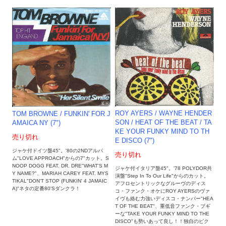
ROY AYERS / WAYNE HENDER
TOM BROWNE / FUNKIN' FOR J
SON ‎/ HEAT OF THE BEAT / TA
AMAICA NY (7")
KE YOUR FUNKY MIND TO TH
売り切れ
E DISCO (7")
ジャケ付ドイツ盤45"。'80の2NDアルバ
売り切れ
ム"LOVE APPROACH"からの7"カット。S
NOOP DOGG FEAT. DR. DRE"WHAT'S M
ジャケ付イタリア盤45"。'78 POLYDOR共
Y NAME?"、MARIAH CAREY FEAT. MYS
演盤"Step In To Our Life"からのカット。
TIKAL"DON'T STOP (FUNKIN' 4 JAMAIC
アフロセントリックなグルーヴのディス
A)"ネタの定番80'Sダンクラ！
コ・ファンク・オケにROY AYERSのヴァ
イヴも絡む力強いディスコ・ナンバー"HEA
T OF THE BEAT"、重低音ファンク・ブギ
ーな"TAKE YOUR FUNKY MIND TO THE
DISCO"も勢いあって良し！！独自のピク