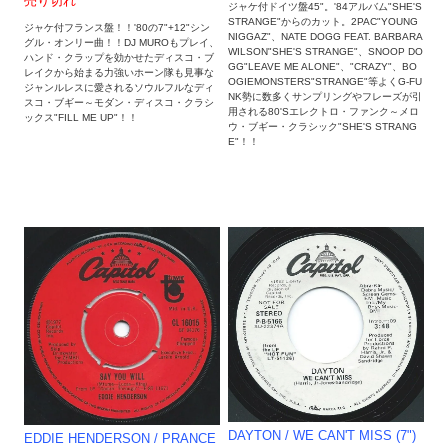
売り切れ
ジャケ付ドイツ盤45"。'84アルバム"SHE'S
STRANGE"からのカット。2PAC"YOUNG
ジャケ付フランス盤！！'80の7"+12"シン
NIGGAZ"、NATE DOGG FEAT. BARBARA
グル・オンリー曲！！DJ MUROもプレイ、
WILSON"SHE'S STRANGE"、SNOOP DO
ハンド・クラップを効かせたディスコ・ブ
GG"LEAVE ME ALONE"、"CRAZY"、BO
レイクから始まる力強いホーン隊も見事な
OGIEMONSTERS"STRANGE"等よくG-FU
ジャンルレスに愛されるソウルフルなディ
NK勢に数多くサンプリングやフレーズが引
スコ・ブギー～モダン・ディスコ・クラシ
用される80'Sエレクトロ・ファンク～メロ
ックス"FILL ME UP"！！
ウ・ブギー・クラシック"SHE'S STRANG
E"！！
DAYTON / WE CAN'T MISS (7")
EDDIE HENDERSON ‎/ PRANCE