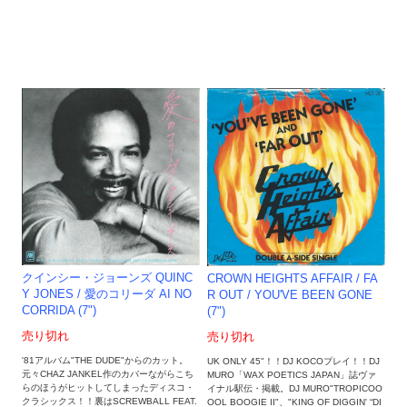
クインシー・ジョーンズ QUINC
CROWN HEIGHTS AFFAIR ‎/ FA
Y JONES / 愛のコリーダ AI NO
R OUT / YOU'VE BEEN GONE
CORRIDA (7")
(7")
売り切れ
売り切れ
'81アルバム"THE DUDE"からのカット。
UK ONLY 45"！！DJ KOCOプレイ！！DJ
元々CHAZ JANKEL作のカバーながらこち
MURO「WAX POETICS JAPAN」誌ヴァ
らのほうがヒットしてしまったディスコ・
イナル駅伝・掲載。DJ MURO"TROPICOO
クラシックス！！裏はSCREWBALL FEAT.
OOL BOOGIE II"、"KING OF DIGGIN' “DI