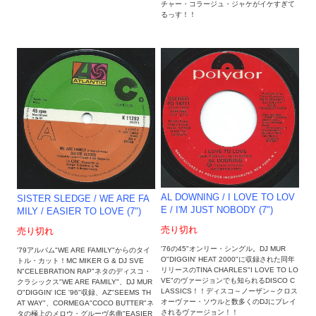
チャー・コラージュ・ジャケがイケすぎて
るっす！！
AL DOWNING ‎/ I LOVE TO LOV
SISTER SLEDGE / WE ARE FA
E / I'M JUST NOBODY (7")
MILY / EASIER TO LOVE (7")
売り切れ
売り切れ
'76の45"オンリー・シングル。DJ MUR
'79アルバム"WE ARE FAMILY"からのタイ
O"DIGGIN' HEAT 2000"に収録された同年
トル・カット！MC MIKER G & DJ SVE
リリースのTINA CHARLES"I LOVE TO LO
N"CELEBRATION RAP"ネタのディスコ・
VE"のヴァージョンでも知られるDISCO C
クラシックス"WE ARE FAMILY"、DJ MUR
LASSICS！！ディスコ～ノーザン～クロス
O"DIGGIN' ICE '96"収録、AZ"SEEMS TH
オーヴァー・ソウルと数多くのDJにプレイ
AT WAY"、CORMEGA"COCO BUTTER"ネ
されるヴァージョン！！
タの極上のメロウ・グルーヴ名曲"EASIER