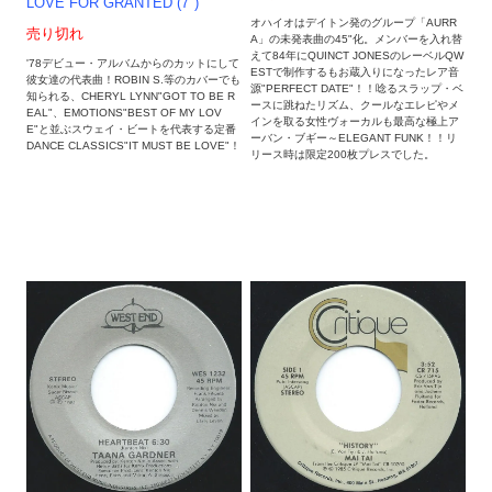
LOVE FOR GRANTED (7")
オハイオはデイトン発のグループ「AURR
売り切れ
A」の未発表曲の45"化。メンバーを入れ替
えて84年にQUINCT JONESのレーベルQW
'78デビュー・アルバムからのカットにして
ESTで制作するもお蔵入りになったレア音
彼女達の代表曲！ROBIN S.等のカバーでも
源"PERFECT DATE"！！唸るスラップ・ベ
知られる、CHERYL LYNN"GOT TO BE R
ースに跳ねたリズム、クールなエレピやメ
EAL"、EMOTIONS"BEST OF MY LOV
インを取る女性ヴォーカルも最高な極上ア
E"と並ぶスウェイ・ビートを代表する定番
ーバン・ブギー～ELEGANT FUNK！！リ
DANCE CLASSICS"IT MUST BE LOVE"！
リース時は限定200枚プレスでした。