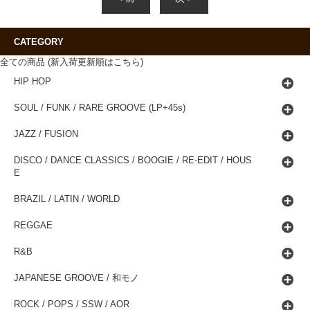
CATEGORY
全ての商品 (新入荷更新順はこちら)
HIP HOP
SOUL / FUNK / RARE GROOVE (LP+45s)
JAZZ / FUSION
DISCO / DANCE CLASSICS / BOOGIE / RE-EDIT / HOUS
E
BRAZIL / LATIN / WORLD
REGGAE
R&B
JAPANESE GROOVE / 和モノ
ROCK / POPS / SSW / AOR