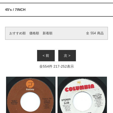
45's / 7INCH
おすすめ順
価格順
新着順
全
554
商品
< 前
次 >
全
554
件
217
-
252
表示