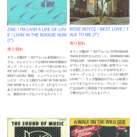
ROSE ROYCE ‎/ BEST LOVE / T
ZINC / I'M LIVIN' A LIFE OF LOV
ALK TO ME (7")
E / LIVIN' IN THE BOOGIE NOW
(7")
売り切れ
売り切れ
オランダ盤45"！'82アルバム"STRONGER
THAN EVER"からのカット。NORMAN WH
オランダ盤45"！'83アルバム未収録のシン
ITFIELD作、DANNY KRIVIT等数多くのDJ
グル。エレクトリックなNEW WAVE風味の
がプレイするシンセと力強い女性ヴォーカ
ポップ・ディスコ・ナンバー"I'M LIVIN' A L
ルを配したエレクトリックな80'Sモダン・
IFE OF LOVE"、そして唯一のアルバム"ST
ブギー～ディスコ・クラシックスの"BEST
REET LEVEL"収録、ニューウェイビーな
LOVE"！！ランダ盤独自のアルバム転用ジ
レゲエ・ディスコ調の"LIVIN' IN THE BOO
ャケでタフなヴァイナル・プレス！！US1
GIE NOW"をカップリング。12"はリリース
2"はUS45"と同内容ですがPROMO ONLY
ありますがUS45"のリリースはありませ
で稀少なのでこちらをドウゾ。
ん。独自のポップなジャケもナイス！！