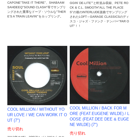
CAPONE"TAKE IT THERE"、SHABAAM
GGIN' DE-LITE”"と軒並み収録、PETE RO
SAHDEEQ"SOUND CLASH"等でサンプリ
CK & C.L. SMOOTH"ALL THE PLACE
ングされた重厚なドープ・ソウルな"THER
S"の後のINTERLUDE楽曲でサンプリング
E'S A TRAIN LEAVIN'"をカップリング。
されたLOFT～GARAGE CLASSICSのディ
スコ・ジャズ・ファンク・ナンバー"FAR O
UT"！！
COOL MILLION ‎/ BACK FOR M
COOL MILLION ‎/ WITHOUT YO
ORE (FEAT.EUGENE WILDE) / L
UR LOVE / WE CAN WORK IT O
OOSE (FEAT.DEE DEE & EUGE
UT (7")
NE WILDE) (7")
売り切れ
売り切れ