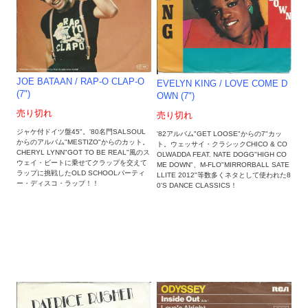
JOE BATAAN ‎/ RAP-O CLAP-O
EVELYN KING / LOVE COME D
(7")
OWN (7")
売り切れ
売り切れ
ジャケ付ドイツ盤45"。'80名門SALSOUL
'82アルバム"GET LOOSE"からの7"カッ
からのアルバム"MESTIZO"からのカット。
ト。ウェッサイ・クラシックCHICO & CO
CHERYL LYNN"GOT TO BE REAL"風のス
OLWADDA FEAT. NATE DOGG"HIGH CO
ウェイ・ビートに乗せてクラップを交えて
ME DOWN"、M-FLO"MIRRORBALL SATE
ラップに挑戦したOLD SCHOOLパーティ
LLITE 2012"等数多くネタとして使われた8
ー・ディスコ・ラップ！！
0'S DANCE CLASSICS！