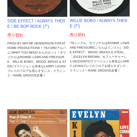
WILLIE BOBO / ALWAYS THER
SIDE EFFECT / ALWAYS THER
E (7")
E / BE BOP ROCK (7")
売り切れ
売り切れ
'78シングル。オリジナルはRONNIE LAWS
PROD BY WAYNE HENDERSON FOR AT
AND PRESSURE(こちらはインスト)、SID
HOME PRODUCTIONS！'76の3RDアルバ
E EFFECT、WOOD, BRASS & STEEL、
ム"WHAT YOU NEED"からのカット！オリ
「JOCELYN BROWN」をフューチャーし
ジナルはRONNIE LAWS AND PRESSUR
たINCOGNITOヴァージョンも有名なLARR
E、WILLIE BOBO、WOOD, BRASS & ST
Y LEVANプレイのフロアを揺らすダンス・
EELヴァージョンも有名なLARRY LEVAN
クラシック～RARE GROOVE定番！
プレイのフロアを揺らすダンス・クラシッ
ク～RARE GROOVE定番！