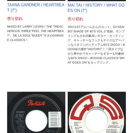
TAANA GARDNER / HEARTBEA
MAI TAI ‎/ HISTORY / WHAT GO
T (7")
ES ON (7")
売り切れ
売り切れ
MIXED BY LARRY LEVAN！THE TREAC
'85の1STアルバムからのカット。DJ KEN-
HEROUS THREE"FEEL THE HEARTBEA
BO"SHADE OF 80'S VOL.2"収録、サンプ
T"、DE LA SOUL"BUDDY"ネタのGARAG
リングもされ印象深いギター・カッティン
E CLASSICS！
グ、キャッチーなフックもナイスなアーバ
ンなイキフンのミディアム80'S DISCO～B
OOGIEの傑作"HISTORY"！！同タイプな
がら華やかでキャッチーなギターも印象的
な80'S DISCO～BOOGIE CLASSICS"WH
AT GOES ON"をカップリング。