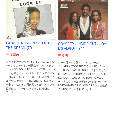
PATRICE RUSHEN ‎/ LOOK UP /
ODYSSEY / INSIDE OUT / LOV
THE DREAM (7")
E'S ALRIGHT (7")
売り切れ
売り切れ
ジャケ付オランダ盤45"。'80アルバム"PO
ジャケ付ドイツ盤45"。'82の5THアルバ
SH"からのカット。軽快なディスコ・クラ
ム"HAPPY TOGETHER"からのUS 12"カッ
シックス"LOOK UP"！！サンプリング・ユ
ト。SLAVE"WATCHING YOU"を引用した
ーズな美しいオーケスト・サウンドのイン
KENNY DOPE"COMIN' INSIDE"、ERICK
トロから一転パトリースらしいメロウ・グ
SERMON FEAT. LYRIC"DON'T GIVE U
ルーヴに展開する"THE DREAM"も蕩ける
P"ネタにもなった彼等を代表するDISCO～
一曲！！US45"と同内容ですが、オランダ
LOFT～GARAGE CLASSICS！今なお数多
盤独自のコラージュ・ジャケに鬼萌えマ
くのDJにプレイされています。
フ！！