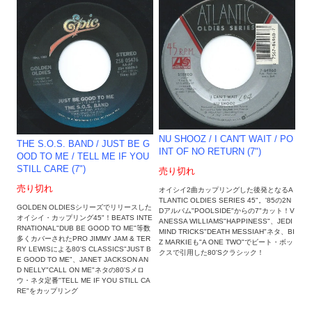
NU SHOOZ / I CAN'T WAIT / PO
THE S.O.S. BAND / JUST BE G
INT OF NO RETURN (7")
OOD TO ME / TELL ME IF YOU
STILL CARE (7")
売り切れ
売り切れ
オイシイ2曲カップリングした後発となるA
TLANTIC OLDIES SERIES 45"。'85の2N
GOLDEN OLDIESシリーズでリリースした
Dアルバム"POOLSIDE"からの7"カット！V
オイシイ・カップリング45"！BEATS INTE
ANESSA WILLIAMS"HAPPINESS"、JEDI
RNATIONAL"DUB BE GOOD TO ME"等数
MIND TRICKS"DEATH MESSIAH"ネタ、BI
多くカバーされたPRO JIMMY JAM & TER
Z MARKIEも"A ONE TWO"でビート・ボッ
RY LEWISによる80'S CLASSICS"JUST B
クスで引用した80'Sクラシック！
E GOOD TO ME"、JANET JACKSON AN
D NELLY"CALL ON ME"ネタの80'Sメロ
ウ・ネタ定番"TELL ME IF YOU STILL CA
RE"をカップリング