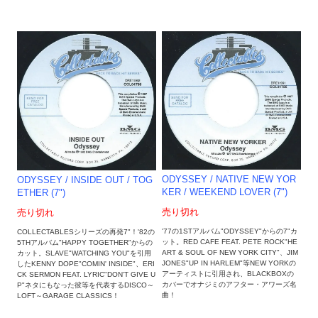
ODYSSEY / NATIVE NEW YOR
ODYSSEY / INSIDE OUT / TOG
KER / WEEKEND LOVER (7")
ETHER (7")
売り切れ
売り切れ
'77の1STアルバム"ODYSSEY"からの7"カ
COLLECTABLESシリーズの再発7"！'82の
ット。RED CAFE FEAT. PETE ROCK"HE
5THアルバム"HAPPY TOGETHER"からの
ART & SOUL OF NEW YORK CITY"、JIM
カット。SLAVE"WATCHING YOU"を引用
JONES"UP IN HARLEM"等NEW YORKの
したKENNY DOPE"COMIN' INSIDE"、ERI
アーティストに引用され、BLACKBOXの
CK SERMON FEAT. LYRIC"DON'T GIVE U
カバーでオナジミのアフター・アワーズ名
P"ネタにもなった彼等を代表するDISCO～
曲！
LOFT～GARAGE CLASSICS！