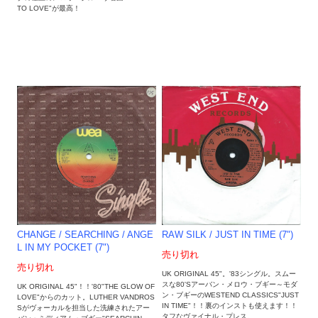
TO LOVE"が最高！
CHANGE ‎/ SEARCHING / ANGE
RAW SILK / JUST IN TIME (7")
L IN MY POCKET (7")
売り切れ
売り切れ
UK ORIGINAL 45"。'83シングル。スムー
スな80'Sアーバン・メロウ・ブギー～モダ
UK ORIGINAL 45"！！'80"THE GLOW OF
ン・ブギーのWESTEND CLASSICS"JUST
LOVE"からのカット。LUTHER VANDROS
IN TIME"！！裏のインストも使えます！！
Sがヴォーカルを担当した洗練されたアー
タフなヴァイナル・プレス。