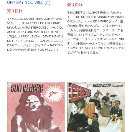
ON / SAY YOU WILL (7")
売り切れ
売り切れ
'82の3RDアルバム"HOT FUN"からのカッ
ト。"THE SOUND OF MUSIC"に次ぐDAYT
'77アルバム"COMIN' THROUGH"からの4
ONの人気ナンバーでDJ MUROプレイ、重
5"カット。DJ MURO"ELEGANT FUNK"、
心の低い重ためのリズム、力強い女性ヴォ
UKの名コンピMASTERCUTSシリーズ"CL
ーカルと高揚感溢れるコーラス・ワークも
ASSIC JAZZ-FUNK MASTERCUTS VOL.
素晴らしいミディアム・テンポのアーバ
1"収録、LARRY LEVAN、DAVID MANCU
ン・ブギー・クラシックス"WE CAN'T MIS
SOもプレイしたLOFT～GARAGE CLASSI
S"！！(中盤のベース・ラインの間奏部もナ
CSのフュージョン・ディスコ～JAZZ FUN
イス!!!)。12"もUS PROMO ONLYでレアで
Kダンサーの名曲"SAY YOU WILL"！！
すが45"も見かけません！