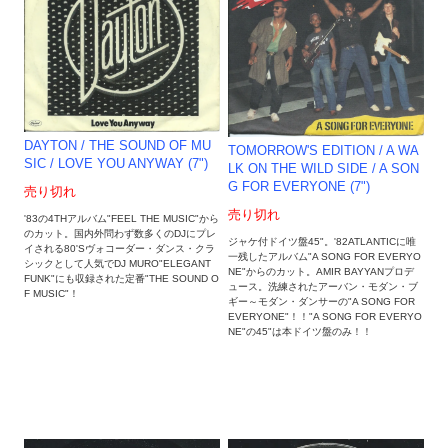
DAYTON / THE SOUND OF MU
TOMORROW'S EDITION ‎/ A WA
SIC / LOVE YOU ANYWAY (7")
LK ON THE WILD SIDE / A SON
G FOR EVERYONE (7")
売り切れ
売り切れ
'83の4THアルバム"FEEL THE MUSIC"から
のカット。国内外問わず数多くのDJにプレ
ジャケ付ドイツ盤45"。'82ATLANTICに唯
イされる80'Sヴォコーダー・ダンス・クラ
一残したアルバム"A SONG FOR EVERYO
シックとして人気でDJ MURO"ELEGANT
NE"からのカット。AMIR BAYYANプロデ
FUNK"にも収録された定番"THE SOUND O
ュース。洗練されたアーバン・モダン・ブ
F MUSIC"！
ギー～モダン・ダンサーの"A SONG FOR
EVERYONE"！！"A SONG FOR EVERYO
NE"の45"は本ドイツ盤のみ！！