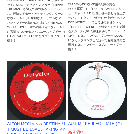
2012年の45"。3RDアルバム"III"からのカ
2010年の45"でレア度&人気を誇る一
ット。UKのベテラン・シンガー「KENNY
枚！！両面共に「EUGENE WILDE」をフ
THOMAS」を迎えて弾力あるシンセ・ベー
ューチャー！！DJに使い勝手良しな極上ア
ス、軽快なギター・カッティング、クール
ーバン・モダン・ブギーに仕上げた"BACK
なヴォーカルが印象的なダンサブルなアー
FOR MORE"！！そして妹の女性シンガー
バン・ブギーの快作に仕上げた"WITHOUT
「DEE DEE WILDE」とのデュエットで贈
YOUR LOVE"、男女の掛け合いヴォーカル
るスムースな80'S風味満点のアーバン・メ
が素晴らしいモダン・スムース・ブギー"W
ロウ～モダン・ソウル・ダンサー"LOOS
E CAN WORK IT OUT"とダブルサイダー仕
E"をカップリングした近年でも内容最高な
様！！
現行モダン・ブギー・ダブル・サイダー
盤！！
AURRA / PERFECT DATE (7")
ALTON MCCLAIN & DESTINY / I
T MUST BE LOVE / TAKING MY
売り切れ