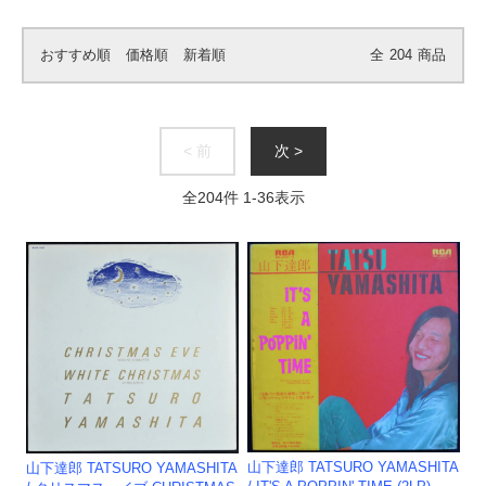
おすすめ順
価格順
新着順
全
204
商品
< 前
次 >
全
204
件
1
-
36
表示
山下達郎 TATSURO YAMASHITA
山下達郎 TATSURO YAMASHITA