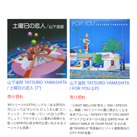
山下達郎 TATSURO YAMASHITA
山下達郎 TATSURO YAMASHITA
/ 土曜日の恋人 (7")
/ FOR YOU (LP)
売り切れ
売り切れ
'85リリースの15THシングル！ある世代の
「LIGHT MELLOW 和モノ 669 / SPECIA
方にとっては"オレたち ひょうきん族"エン
L」掲載！'82リリースの夏に聴きたくなる
ディング・テーマ曲 っていったほうが早い
名作アルバム！NITEFLYTE"IF YOU WANT
でしょう！ウキウキとした週末の高鳴りを
IT"ライクなギターから始まるBOO feat. M
歌った80年代の良き時代を思い出させるゴ
UROの"SMILE IN YOUR FACE"ネタの名
ージャスな名曲！
曲"SPARKLE"等収録のリゾート感覚満点の
CITY POP名盤！