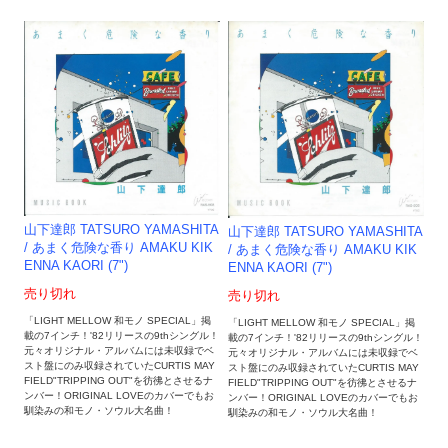
山下達郎 TATSURO YAMASHITA
山下達郎 TATSURO YAMASHITA
/ あまく危険な香り AMAKU KIK
/ あまく危険な香り AMAKU KIK
ENNA KAORI (7")
ENNA KAORI (7")
売り切れ
売り切れ
「LIGHT MELLOW 和モノ SPECIAL」掲
「LIGHT MELLOW 和モノ SPECIAL」掲
載の7インチ！'82リリースの9thシングル！
載の7インチ！'82リリースの9thシングル！
元々オリジナル・アルバムには未収録でベ
元々オリジナル・アルバムには未収録でベ
スト盤にのみ収録されていたCURTIS MAY
スト盤にのみ収録されていたCURTIS MAY
FIELD"TRIPPING OUT"を彷彿とさせるナ
FIELD"TRIPPING OUT"を彷彿とさせるナ
ンバー！ORIGINAL LOVEのカバーでもお
ンバー！ORIGINAL LOVEのカバーでもお
馴染みの和モノ・ソウル大名曲！
馴染みの和モノ・ソウル大名曲！