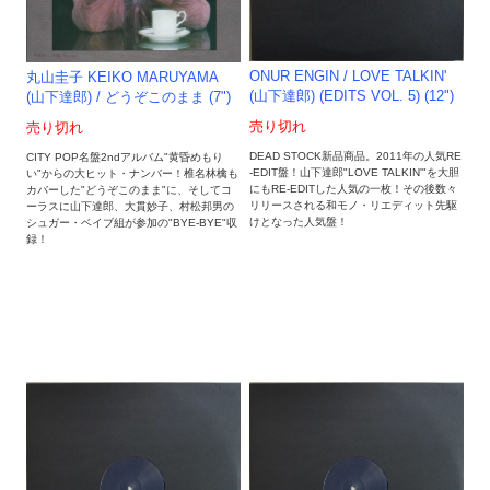
ONUR ENGIN / LOVE TALKIN'
丸山圭子 KEIKO MARUYAMA
(山下達郎) (EDITS VOL. 5) (12")
(山下達郎) / どうぞこのまま (7")
売り切れ
売り切れ
DEAD STOCK新品商品。2011年の人気RE
CITY POP名盤2ndアルバム"黄昏めもり
-EDIT盤！山下達郎"LOVE TALKIN'"を大胆
い"からの大ヒット・ナンバー！椎名林檎も
にもRE-EDITした人気の一枚！その後数々
カバーした"どうぞこのまま"に、そしてコ
リリースされる和モノ・リエディット先駆
ーラスに山下達郎、大貫妙子、村松邦男の
けとなった人気盤！
シュガー・ベイブ組が参加の"BYE-BYE"収
録！