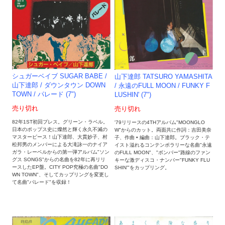
シュガーベイブ SUGAR BABE /
山下達郎 TATSURO YAMASHITA
山下達郎 / ダウンタウン DOWN
/ 永遠のFULL MOON / FUNKY F
TOWN / パレード (7")
LUSHIN' (7")
売り切れ
売り切れ
82年1ST初回プレス。グリーン・ラベル。
'79リリースの4THアルバム"MOONGLO
日本のポップス史に燦然と輝く永久不滅の
W"からのカット。両面共に作詞：吉田美奈
マスターピース！山下達郎、大貫妙子、村
子、作曲 • 編曲：山下達郎。ブラック・テ
松邦男のメンバーによる大滝詠一のナイア
イスト溢れるコンテンポラリーな名曲"永遠
ガラ・レーベルからの第一弾アルバム"ソン
のFULL MOON"、"ボンバー"路線のファン
グス SONGS"からの名曲を82年に再リリ
キーな激ディスコ・ナンバー"FUNKY FLU
ースしたEP盤。CITY POP究極の名曲"DO
SHIN'"をカップリング。
WN TOWN"、そしてカップリングを変更し
て名曲"パレード"を収録！