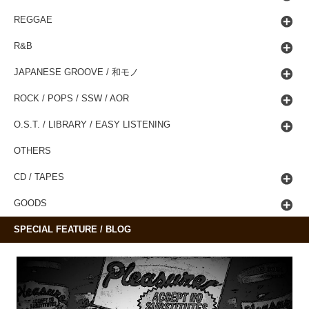
REGGAE
R&B
JAPANESE GROOVE / 和モノ
ROCK / POPS / SSW / AOR
O.S.T. / LIBRARY / EASY LISTENING
OTHERS
CD / TAPES
GOODS
SPECIAL FEATURE / BLOG