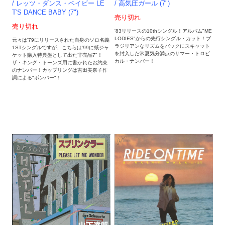
/ 高気圧ガール (7")
/ レッツ・ダンス・ベイビー LE
T'S DANCE BABY (7")
売り切れ
売り切れ
'83リリースの10thシングル！アルバム"ME
LODIES"からの先行シングル・カット！ブ
元々は'79にリリースされた自身のソロ名義
ラジリアンなリズムをバックにスキャット
1STシングルですが、こちらは'99に紙ジャ
を封入した常夏気分満点のサマー・トロピ
ケット購入特典盤として出た非売品7"！
カル・ナンバー！
ザ・キング・トーンズ用に書かれたお約束
のナンバー！カップリングは吉田美奈子作
詞による"ボンバー"！