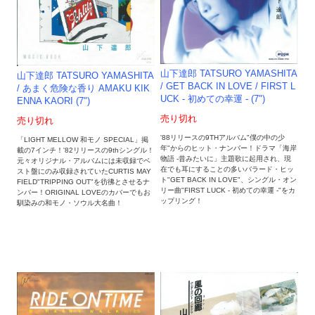
山下達郎 TATSURO YAMASHITA
山下達郎 TATSURO YAMASHITA
/ GET BACK IN LOVE / FIRST L
/ あまく危険な香り AMAKU KIK
UCK - 初めての幸運 - (7")
ENNA KAORI (7")
売り切れ
売り切れ
'88リリースの9THアルバム"僕の中の少
「LIGHT MELLOW 和モノ SPECIAL」掲
年"からのヒット・ナンバー！ドラマ「海岸
載の7インチ！'82リリースの9thシングル！
物語 -昔みたいに」主題歌に起用され、現
元々オリジナル・アルバムには未収録でベ
在でも耳にすることの多いバラード・ヒッ
スト盤にのみ収録されていたCURTIS MAY
ト"GET BACK IN LOVE"、シングル・オン
FIELD"TRIPPING OUT"を彷彿とさせるナ
リー曲"FIRST LUCK - 初めての幸運 -"をカ
ンバー！ORIGINAL LOVEのカバーでもお
ップリング！
馴染みの和モノ・ソウル大名曲！