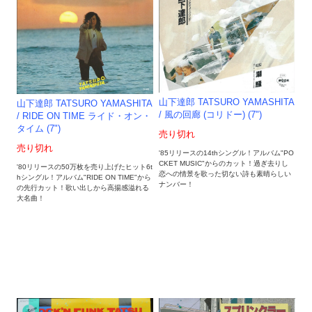
山下達郎 TATSURO YAMASHITA
山下達郎 TATSURO YAMASHITA
/ 風の回廊 (コリドー) (7")
/ RIDE ON TIME ライド・オン・
タイム (7")
売り切れ
売り切れ
'85リリースの14thシングル！アルバム"PO
CKET MUSIC"からのカット！過ぎ去りし
'80リリースの50万枚を売り上げたヒット6t
恋への情景を歌った切ない詩も素晴らしい
hシングル！アルバム"RIDE ON TIME"から
ナンバー！
の先行カット！歌い出しから高揚感溢れる
大名曲！