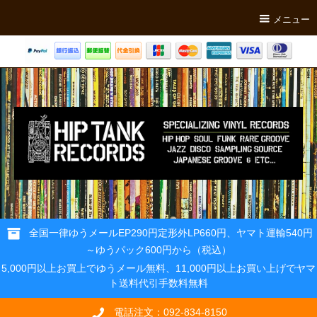
メニュー
全国一律ゆうメールEP290円定形外LP660円、ヤマト運輸540円
～ゆうパック600円から（税込）
5,000円以上お買上でゆうメール無料、11,000円以上お買い上げでヤマ
ト送料代引手数料無料
電話注文：092-834-8150