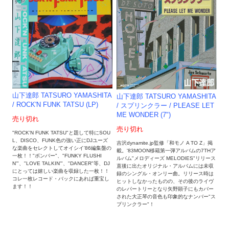
山下達郎 TATSURO YAMASHITA
山下達郎 TATSURO YAMASHITA
/ ROCK'N FUNK TATSU (LP)
/ スプリンクラー / PLEASE LET
ME WONDER (7")
売り切れ
売り切れ
"ROCK'N FUNK TATSU"と題して特にSOU
L、DISCO、FUNK色の強い正にDJユーズ
吉沢dynamite.jp監修「和モノ A TO Z」掲
な楽曲をセレクトしてオイシイ'86編集盤の
載。'83MOON移籍第一弾アルバムの7THア
一枚！！"ボンバー"、"FUNKY FLUSHI
ルバム"メロディーズ MELODIES"リリース
N'"、"LOVE TALKIN'"、"DANCER"等、DJ
直後に出たオリジナル・アルバムには未収
にとっては嬉しい楽曲を収録した一枚！！
録のシングル・オンリー曲。リリース時は
コレ一枚レコード・バックにあれば重宝し
ヒットしなかったものの、その後のライヴ
ます！！
のレパートリーとなり矢野顕子にもカバー
された大正琴の音色も印象的なナンバー"ス
プリンクラー"！