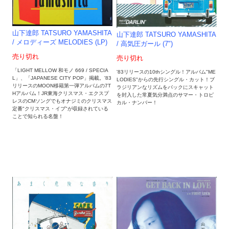
山下達郎 TATSURO YAMASHITA
山下達郎 TATSURO YAMASHITA
/ メロディーズ MELODIES (LP)
/ 高気圧ガール (7")
売り切れ
売り切れ
「LIGHT MELLOW 和モノ 669 / SPECIA
'83リリースの10thシングル！アルバム"ME
L」、「JAPANESE CITY POP」掲載。'83
LODIES"からの先行シングル・カット！ブ
リリースのMOON移籍第一弾アルバムの7T
ラジリアンなリズムをバックにスキャット
Hアルバム！JR東海クリスマス・エクスプ
を封入した常夏気分満点のサマー・トロピ
レスのCMソングでもオナジミのクリスマス
カル・ナンバー！
定番"クリスマス・イブ"が収録されている
ことで知られる名盤！