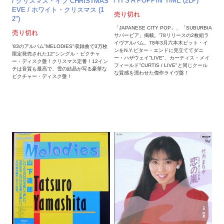
/ IT'S A POPPIN' TIME (2LP)
/ クリスマス・イブ CHRISTMAS
EVE / ホワイト・クリスマス (1
売り切れ
2")
「JAPANESE CITY POP」、「SUBURBIA
売り切れ
サバービア」掲載。'78リリースの2枚組ラ
イヴアルバム。78年3月六本木ピット・イ
'83のアルバム"MELODIES"収録曲で3万枚
ンをN.Y.ビター・エンドに見立ててダニ
限定発売された12"シングル・ピクチャ
ー・ハザウェイ"LIVE"、カーティス・メイ
ー・ディスク盤！クリスマス定番！12イン
フィールド"CURTIS / LIVE"と同じクール
チは音質も最高で、雪の結晶が写る豪華な
な質感を漂わせた傑作ライヴ盤！
ピクチャー・ディスク盤！