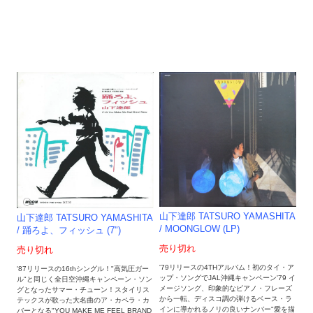
山下達郎 TATSURO YAMASHITA
山下達郎 TATSURO YAMASHITA
/ MOONGLOW (LP)
/ 踊ろよ、フィッシュ (7")
売り切れ
売り切れ
'79リリースの4THアルバム！初のタイ・ア
'87リリースの16thシングル！"高気圧ガー
ップ・ソングでJAL沖縄キャンペーン'79 イ
ル"と同じく全日空沖縄キャンペーン・ソン
メージソング、印象的なピアノ・フレーズ
グとなったサマー・チューン！スタイリス
から一転、ディスコ調の弾けるベース・ラ
テックスが歌った大名曲のア・カペラ・カ
インに導かれるノリの良いナンバー"愛を描
バーとなる"YOU MAKE ME FEEL BRAND