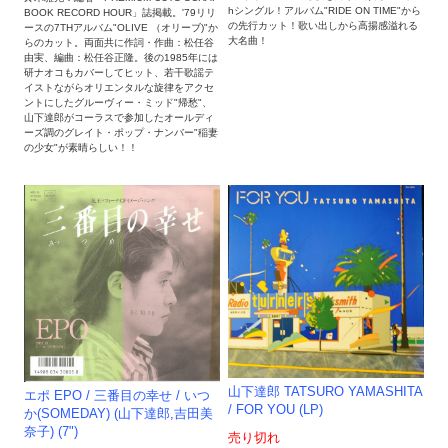
hシングル！アルバム"RIDE ON TIME"から
BOOK RECORD HOUR」誌掲載。'79リリ
の先行カット！歌い出しから高揚感溢れる
ースの7THアルバム"OLIVE （オリーブ)"か
大名曲！
らのカット。両面共に作詞・作曲：松任谷
由実、編曲：松任谷正隆。後の1985年には
研ナオコもカバーしてヒット、若干歌謡テ
イストながらオリエンタルな旋律をアクセ
ントにしたグルーヴィー・ミッド"帰愁"、
山下達郎がコーラスで参加したオールディ
ーズ調のグレイト・ポップ・ナンバー"稲妻
の少女"が素晴らしい！！
山下達郎 TATSURO YAMASHITA
エポ EPO / 三番目の幸せ / いつ
/ FOR YOU (LP)
か(SOMEDAY) (山下達郎,吉田美
奈子) (7")
売り切れ