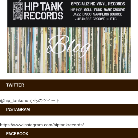
TWITTER
@hip_tankono からのツイート
INSTAGRAM
https://www.instagram.com/hiptankrecords/
FACEBOOK