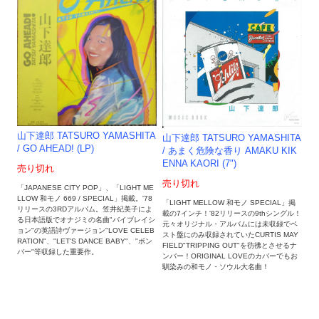
山下達郎 TATSURO YAMASHITA
山下達郎 TATSURO YAMASHITA
/ GO AHEAD! (LP)
/ あまく危険な香り AMAKU KIK
ENNA KAORI (7")
売り切れ
売り切れ
「JAPANESE CITY POP」、「LIGHT ME
LLOW 和モノ 669 / SPECIAL」掲載。'78
「LIGHT MELLOW 和モノ SPECIAL」掲
リリースの3RDアルバム。笠井紀美子によ
載の7インチ！'82リリースの9thシングル！
る日本語版でオナジミの名曲"バイブレイシ
元々オリジナル・アルバムには未収録でベ
ョン"の英語詩ヴァージョン"LOVE CELEB
スト盤にのみ収録されていたCURTIS MAY
RATION"、"LET'S DANCE BABY"、"ボン
FIELD"TRIPPING OUT"を彷彿とさせるナ
バー"等収録した重要作。
ンバー！ORIGINAL LOVEのカバーでもお
馴染みの和モノ・ソウル大名曲！