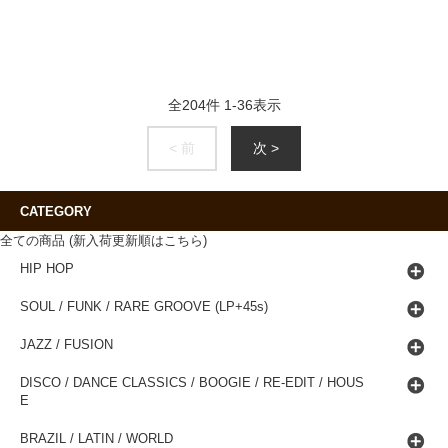
全
204
件
1
-
36
表示
< 前
次 >
CATEGORY
全ての商品 (新入荷更新順はこちら)
HIP HOP
SOUL / FUNK / RARE GROOVE (LP+45s)
JAZZ / FUSION
DISCO / DANCE CLASSICS / BOOGIE / RE-EDIT / HOUS
E
BRAZIL / LATIN / WORLD