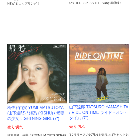
いて (LET'S KISS THE SUN)"等収録！
NEW"をカップリング！
山下達郎 TATSURO YAMASHITA
松任谷由実 YUMI MATSUTOYA
/ RIDE ON TIME ライド・オン・
(山下達郎) / 帰愁 (KISHU) / 稲妻
タイム (7")
の少女 LIGHTNING GIRL (7")
売り切れ
売り切れ
'80リリースの50万枚を売り上げたヒット6t
鈴木雅尭：編著「PREMIUM CUTS SCRAP