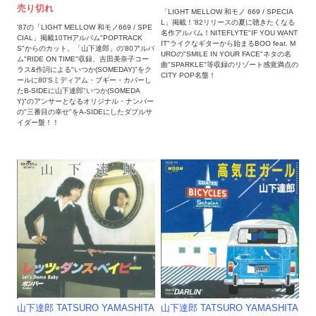
売り切れ
「LIGHT MELLOW 和モノ 669 / SPECIA
L」掲載！'82リリースの夏に聴きたくなる
'87の「LIGHT MELLOW 和モノ669 / SPE
名作アルバム！NITEFLYTE"IF YOU WANT
CIAL」掲載10THアルバム"POPTRACK
IT"ライクなギターから始まるBOO feat. M
S"からのカット。「山下達郎」の'80アルバ
UROの"SMILE IN YOUR FACE"ネタの名
ム"RIDE ON TIME"収録、吉田美奈子コー
曲"SPARKLE"等収録のリゾート感覚満点の
ラス&作詞による"いつか(SOMEDAY)"をク
CITY POP名盤！
ールに80'Sミディアム・ブギー・カバーし
たB-SIDEに山下達郎"いつか(SOMEDA
Y)"のアンサーとなるオリジナル・ナンバー
の"三番目の幸せ"をA-SIDEにしたダブルサ
イダー盤！！
山下達郎 TATSURO YAMASHITA
山下達郎 TATSURO YAMASHITA