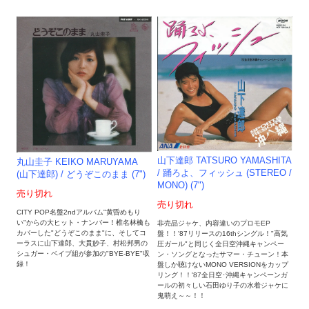
山下達郎 TATSURO YAMASHITA
丸山圭子 KEIKO MARUYAMA
/ 踊ろよ、フィッシュ (STEREO /
(山下達郎) / どうぞこのまま (7")
MONO) (7")
売り切れ
売り切れ
CITY POP名盤2ndアルバム"黄昏めもり
い"からの大ヒット・ナンバー！椎名林檎も
非売品ジャケ、内容違いのプロモEP
カバーした"どうぞこのまま"に、そしてコ
盤！！'87リリースの16thシングル！"高気
ーラスに山下達郎、大貫妙子、村松邦男の
圧ガール"と同じく全日空沖縄キャンペー
シュガー・ベイブ組が参加の"BYE-BYE"収
ン・ソングとなったサマー・チューン！本
録！
盤しか聴けないMONO VERSIONをカップ
リング！！'87全日空･沖縄キャンペーンガ
ールの初々しい石田ゆり子の水着ジャケに
鬼萌え～～！！