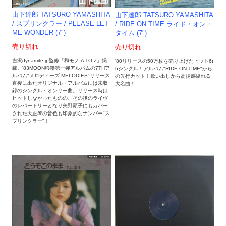
山下達郎 TATSURO YAMASHITA
山下達郎 TATSURO YAMASHITA
/ スプリンクラー / PLEASE LET
/ RIDE ON TIME ライド・オン・
ME WONDER (7")
タイム (7")
売り切れ
売り切れ
吉沢dynamite.jp監修「和モノ A TO Z」掲
'80リリースの50万枚を売り上げたヒット6t
載。'83MOON移籍第一弾アルバムの7THア
hシングル！アルバム"RIDE ON TIME"から
ルバム"メロディーズ MELODIES"リリース
の先行カット！歌い出しから高揚感溢れる
直後に出たオリジナル・アルバムには未収
大名曲！
録のシングル・オンリー曲。リリース時は
ヒットしなかったものの、その後のライヴ
のレパートリーとなり矢野顕子にもカバー
された大正琴の音色も印象的なナンバー"ス
プリンクラー"！