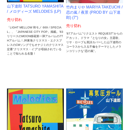
山下達郎 TATSURO YAMASHITA
竹内まりや MARIYA TAKEUCHI /
/ メロディーズ MELODIES (LP)
恋の嵐 / 夜景 (PROD BY 山下達
郎) (7")
売り切れ
売り切れ
「LIGHT MELLOW 和モノ 669 / SPECIA
L」、「JAPANESE CITY POP」掲載。'83
'87アルバム"リクエスト REQUEST"からの
リリースのMOON移籍第一弾アルバムの7T
7"カット。ドラマ『となりの女』主題歌、
Hアルバム！JR東海クリスマス・エクスプ
リサ・ローブも英詩カバーした山下達郎の
レスのCMソングでもオナジミのクリスマス
コーラスから入る不倫をテーマとしたメラ
定番"クリスマス・イブ"が収録されている
ンコリックな"恋の嵐"。
ことで知られる名盤！