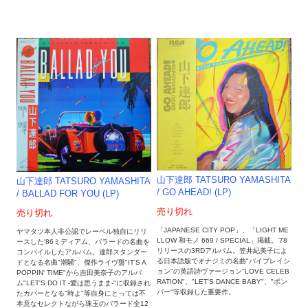
山下達郎 TATSURO YAMASHITA
山下達郎 TATSURO YAMASHITA
/ GO AHEAD! (LP)
/ BALLAD FOR YOU (LP)
売り切れ
売り切れ
「JAPANESE CITY POP」、「LIGHT ME
ヤマタツ本人非公認でレーベル独自にリリ
LLOW 和モノ 669 / SPECIAL」掲載。'78
ースした'86ミディアム、バラードの名曲を
リリースの3RDアルバム。笠井紀美子によ
コンパイルしたアルバム。達郎スタンダー
る日本語版でオナジミの名曲"バイブレイシ
ドとなる名曲"潮騒"、傑作ライヴ盤"IT'S A
ョン"の英語詩ヴァージョン"LOVE CELEB
POPPIN' TIME"から吉田美奈子のアルバ
RATION"、"LET'S DANCE BABY"、"ボン
ム"LET'S DO IT -愛は思うまま-"に収録され
バー"等収録した重要作。
たカバーとなる"時よ"等自身にとっては不
本意なセレクトながら珠玉のバラード全12