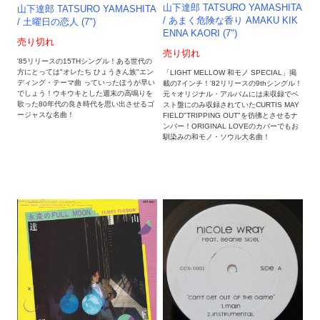
山下達郎 TATSURO YAMASHITA
山下達郎 TATSURO YAMASHITA
/ あまく危険な香り AMAKU KIK
/ 土曜日の恋人 (7")
ENNA KAORI (7")
売り切れ
売り切れ
'85リリースの15THシングル！ある世代の
方にとっては"オレたち ひょうきん族"エン
「LIGHT MELLOW 和モノ SPECIAL」掲
ディング・テーマ曲 っていったほうが早い
載の7インチ！'82リリースの9thシングル！
でしょう！ウキウキとした週末の高鳴りを
元々オリジナル・アルバムには未収録でベ
歌った80年代の良き時代を思い出させるゴ
スト盤にのみ収録されていたCURTIS MAY
ージャスな名曲！
FIELD"TRIPPING OUT"を彷彿とさせるナ
ンバー！ORIGINAL LOVEのカバーでもお
馴染みの和モノ・ソウル大名曲！