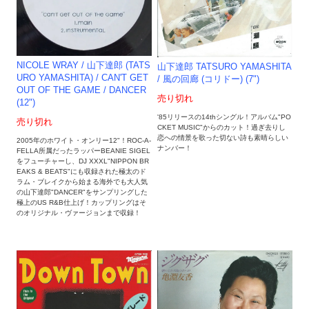
NICOLE WRAY / 山下達郎 (TATS
山下達郎 TATSURO YAMASHITA
URO YAMASHITA) / CAN'T GET
/ 風の回廊 (コリドー) (7")
OUT OF THE GAME / DANCER
売り切れ
(12")
'85リリースの14thシングル！アルバム"PO
売り切れ
CKET MUSIC"からのカット！過ぎ去りし
恋への情景を歌った切ない詩も素晴らしい
2005年のホワイト・オンリー12"！ROC-A-
ナンバー！
FELLA所属だったラッパーBEANIE SIGEL
をフューチャーし、DJ XXXL"NIPPON BR
EAKS & BEATS"にも収録された極太のド
ラム・ブレイクから始まる海外でも大人気
の山下達郎"DANCER"をサンプリングした
極上のUS R&B仕上げ！カップリングはそ
のオリジナル・ヴァージョンまで収録！