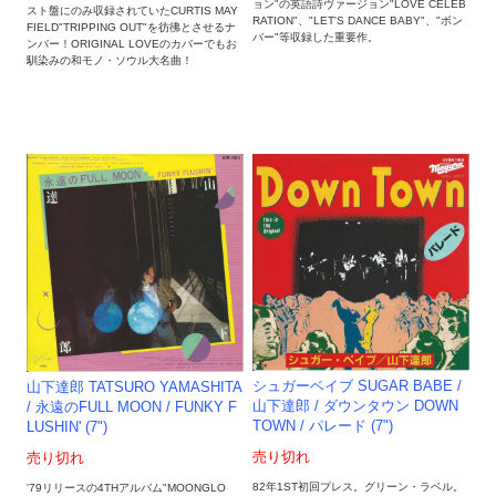
ョン"の英語詩ヴァージョン"LOVE CELEB
スト盤にのみ収録されていたCURTIS MAY
RATION"、"LET'S DANCE BABY"、"ボン
FIELD"TRIPPING OUT"を彷彿とさせるナ
バー"等収録した重要作。
ンバー！ORIGINAL LOVEのカバーでもお
馴染みの和モノ・ソウル大名曲！
シュガーベイブ SUGAR BABE /
山下達郎 TATSURO YAMASHITA
山下達郎 / ダウンタウン DOWN
/ 永遠のFULL MOON / FUNKY F
TOWN / パレード (7")
LUSHIN' (7")
売り切れ
売り切れ
82年1ST初回プレス。グリーン・ラベル。
'79リリースの4THアルバム"MOONGLO