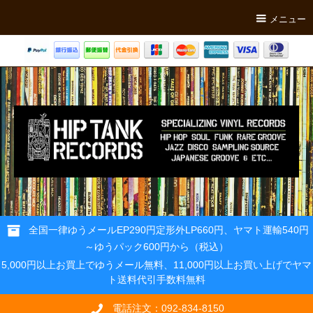
メニュー
全国一律ゆうメールEP290円定形外LP660円、ヤマト運輸540円
～ゆうパック600円から（税込）
5,000円以上お買上でゆうメール無料、11,000円以上お買い上げでヤマ
ト送料代引手数料無料
電話注文：092-834-8150