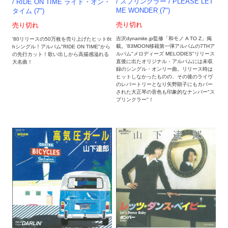
/ スプリンクラー / PLEASE LET
/ RIDE ON TIME ライド・オン・
ME WONDER (7")
タイム (7")
売り切れ
売り切れ
吉沢dynamite.jp監修「和モノ A TO Z」掲
'80リリースの50万枚を売り上げたヒット6t
載。'83MOON移籍第一弾アルバムの7THア
hシングル！アルバム"RIDE ON TIME"から
ルバム"メロディーズ MELODIES"リリース
の先行カット！歌い出しから高揚感溢れる
直後に出たオリジナル・アルバムには未収
大名曲！
録のシングル・オンリー曲。リリース時は
ヒットしなかったものの、その後のライヴ
のレパートリーとなり矢野顕子にもカバー
された大正琴の音色も印象的なナンバー"ス
プリンクラー"！