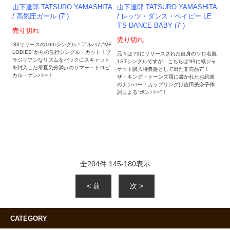
山下達郎 TATSURO YAMASHITA
山下達郎 TATSURO YAMASHITA
/ 高気圧ガール (7")
/ レッツ・ダンス・ベイビー LE
T'S DANCE BABY (7")
売り切れ
売り切れ
'83リリースの10thシングル！アルバム"ME
LODIES"からの先行シングル・カット！ブ
元々は'79にリリースされた自身のソロ名義
ラジリアンなリズムをバックにスキャット
1STシングルですが、こちらは'99に紙ジャ
を封入した常夏気分満点のサマー・トロピ
ケット購入特典盤として出た非売品7"！
カル・ナンバー！
ザ・キング・トーンズ用に書かれたお約束
のナンバー！カップリングは吉田美奈子作
詞による"ボンバー"！
全
204
件
145
-
180
表示
< 前
次 >
CATEGORY