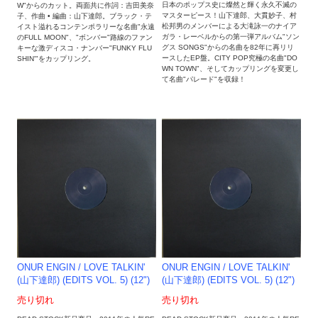
日本のポップス史に燦然と輝く永久不滅の
W"からのカット。両面共に作詞：吉田美奈
マスターピース！山下達郎、大貫妙子、村
子、作曲 • 編曲：山下達郎。ブラック・テ
松邦男のメンバーによる大滝詠一のナイア
イスト溢れるコンテンポラリーな名曲"永遠
ガラ・レーベルからの第一弾アルバム"ソン
のFULL MOON"、"ボンバー"路線のファン
グス SONGS"からの名曲を82年に再リリ
キーな激ディスコ・ナンバー"FUNKY FLU
ースしたEP盤。CITY POP究極の名曲"DO
SHIN'"をカップリング。
WN TOWN"、そしてカップリングを変更し
て名曲"パレード"を収録！
ONUR ENGIN / LOVE TALKIN'
ONUR ENGIN / LOVE TALKIN'
(山下達郎) (EDITS VOL. 5) (12")
(山下達郎) (EDITS VOL. 5) (12")
売り切れ
売り切れ