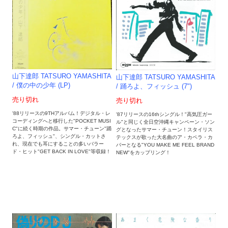
山下達郎 TATSURO YAMASHITA
山下達郎 TATSURO YAMASHITA
/ 僕の中の少年 (LP)
/ 踊ろよ、フィッシュ (7")
売り切れ
売り切れ
'88リリースの9THアルバム！デジタル・レ
'87リリースの16thシングル！"高気圧ガー
コーディングへと移行した"POCKET MUSI
ル"と同じく全日空沖縄キャンペーン・ソン
C"に続く時期の作品。サマー・チューン"踊
グとなったサマー・チューン！スタイリス
ろよ、フィッシュ"、シングル・カットさ
テックスが歌った大名曲のア・カペラ・カ
れ、現在でも耳にすることの多いバラー
バーとなる"YOU MAKE ME FEEL BRAND
ド・ヒット"GET BACK IN LOVE"等収録！
NEW"をカップリング！