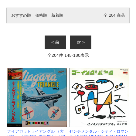
おすすめ順
価格順
新着順
全
204
商品
< 前
次 >
全
204
件
145
-
180
表示
ナイアガラトライアングル （大
センチメンタル・シティ・ロマン