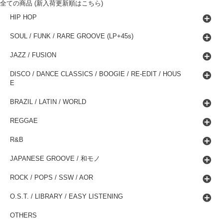
全ての商品 (新入荷更新順はこちら)
HIP HOP
SOUL / FUNK / RARE GROOVE (LP+45s)
JAZZ / FUSION
DISCO / DANCE CLASSICS / BOOGIE / RE-EDIT / HOUS
E
BRAZIL / LATIN / WORLD
REGGAE
R&B
JAPANESE GROOVE / 和モノ
ROCK / POPS / SSW / AOR
O.S.T. / LIBRARY / EASY LISTENING
OTHERS