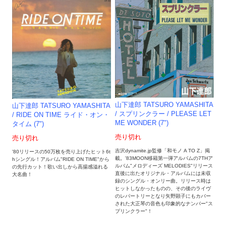
山下達郎 TATSURO YAMASHITA
山下達郎 TATSURO YAMASHITA
/ スプリンクラー / PLEASE LET
/ RIDE ON TIME ライド・オン・
ME WONDER (7")
タイム (7")
売り切れ
売り切れ
吉沢dynamite.jp監修「和モノ A TO Z」掲
'80リリースの50万枚を売り上げたヒット6t
載。'83MOON移籍第一弾アルバムの7THア
hシングル！アルバム"RIDE ON TIME"から
ルバム"メロディーズ MELODIES"リリース
の先行カット！歌い出しから高揚感溢れる
直後に出たオリジナル・アルバムには未収
大名曲！
録のシングル・オンリー曲。リリース時は
ヒットしなかったものの、その後のライヴ
のレパートリーとなり矢野顕子にもカバー
された大正琴の音色も印象的なナンバー"ス
プリンクラー"！