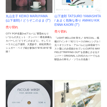
丸山圭子 KEIKO MARUYAMA
山下達郎 TATSURO YAMASHITA
(山下達郎) / どうぞこのまま (7")
/ あまく危険な香り AMAKU KIK
ENNA KAORI (7")
売り切れ
売り切れ
CITY POP名盤2ndアルバム"黄昏めもり
い"からの大ヒット・ナンバー！椎名林檎も
「LIGHT MELLOW 和モノ SPECIAL」掲
カバーした"どうぞこのまま"に、そしてコ
載の7インチ！'82リリースの9thシングル！
ーラスに山下達郎、大貫妙子、村松邦男の
元々オリジナル・アルバムには未収録でベ
シュガー・ベイブ組が参加の"BYE-BYE"収
スト盤にのみ収録されていたCURTIS MAY
録！
FIELD"TRIPPING OUT"を彷彿とさせるナ
ンバー！ORIGINAL LOVEのカバーでもお
馴染みの和モノ・ソウル大名曲！