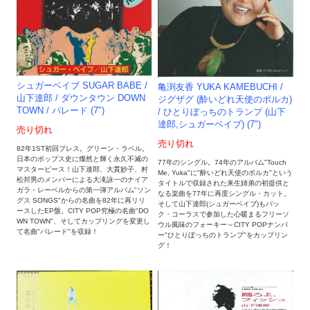
シュガーベイブ SUGAR BABE /
亀渕友香 YUKA KAMEBUCHI /
山下達郎 / ダウンタウン DOWN
ジグザグ (酔いどれ天使のポルカ)
TOWN / パレード (7")
/ ひとりぼっちのトランプ (山下
達郎,シュガーベイブ) (7")
売り切れ
売り切れ
82年1ST初回プレス。グリーン・ラベル。
日本のポップス史に燦然と輝く永久不滅の
77年のシングル。74年のアルバム"Touch
マスターピース！山下達郎、大貫妙子、村
Me, Yuka"に"酔いどれ天使のポルカ"という
松邦男のメンバーによる大滝詠一のナイア
タイトルで収録された来生姉弟の初提供と
ガラ・レーベルからの第一弾アルバム"ソン
なる楽曲を77年に再度シングル・カット。
グス SONGS"からの名曲を82年に再リリ
そして山下達郎(シュガーベイブ)もバッ
ースしたEP盤。CITY POP究極の名曲"DO
ク・コーラスで参加した心暖まるフリーソ
WN TOWN"、そしてカップリングを変更し
ウル風味のフォーキー～CITY POPナンバ
て名曲"パレード"を収録！
ー"ひとりぼっちのトランプ"をカップリン
グ！