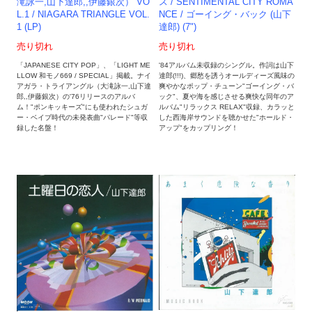
滝詠一,山下達郎,,伊藤銀次） VO
ス / SENTIMENTAL CITY ROMA
L.1 / NIAGARA TRIANGLE VOL.
NCE / ゴーイング・バック (山下
1 (LP)
達郎) (7")
売り切れ
売り切れ
「JAPANESE CITY POP」、「LIGHT ME
'84アルバム未収録のシングル。作詞は山下
LLOW 和モノ669 / SPECIAL」掲載。ナイ
達郎(!!!)、郷愁を誘うオールディーズ風味の
アガラ・トライアングル（大滝詠一,山下達
爽やかなポップ・チューン"ゴーイング・バ
郎,,伊藤銀次）の'76リリースのアルバ
ック"、夏や海を感じさせる爽快な同年のア
ム！"ポンキッキーズ"にも使われたシュガ
ルバム"リラックス RELAX"収録、カラッと
ー・ベイブ時代の未発表曲"パレード"等収
した西海岸サウンドを聴かせた"ホールド・
録した名盤！
アップ"をカップリング！