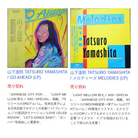
山下達郎 TATSURO YAMASHITA
山下達郎 TATSURO YAMASHITA
/ GO AHEAD! (LP)
/ メロディーズ MELODIES (LP)
売り切れ
売り切れ
「JAPANESE CITY POP」、「LIGHT ME
「LIGHT MELLOW 和モノ 669 / SPECIA
LLOW 和モノ 669 / SPECIAL」掲載。'78
L」、「JAPANESE CITY POP」掲載。'83
リリースの3RDアルバム。笠井紀美子によ
リリースのMOON移籍第一弾アルバムの7T
る日本語版でオナジミの名曲"バイブレイシ
Hアルバム！JR東海クリスマス・エクスプ
ョン"の英語詩ヴァージョン"LOVE CELEB
レスのCMソングでもオナジミのクリスマス
RATION"、"LET'S DANCE BABY"、"ボン
定番"クリスマス・イブ"が収録されている
バー"等収録した重要作。
ことで知られる名盤！