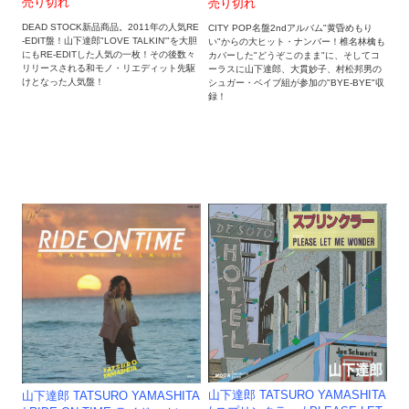
売り切れ
売り切れ
DEAD STOCK新品商品。2011年の人気RE
CITY POP名盤2ndアルバム"黄昏めもり
-EDIT盤！山下達郎"LOVE TALKIN'"を大胆
い"からの大ヒット・ナンバー！椎名林檎も
にもRE-EDITした人気の一枚！その後数々
カバーした"どうぞこのまま"に、そしてコ
リリースされる和モノ・リエディット先駆
ーラスに山下達郎、大貫妙子、村松邦男の
けとなった人気盤！
シュガー・ベイブ組が参加の"BYE-BYE"収
録！
山下達郎 TATSURO YAMASHITA
山下達郎 TATSURO YAMASHITA