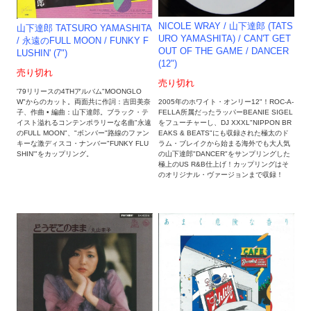
NICOLE WRAY / 山下達郎 (TATS
山下達郎 TATSURO YAMASHITA
URO YAMASHITA) / CAN'T GET
/ 永遠のFULL MOON / FUNKY F
OUT OF THE GAME / DANCER
LUSHIN' (7")
(12")
売り切れ
売り切れ
'79リリースの4THアルバム"MOONGLO
2005年のホワイト・オンリー12"！ROC-A-
W"からのカット。両面共に作詞：吉田美奈
FELLA所属だったラッパーBEANIE SIGEL
子、作曲 • 編曲：山下達郎。ブラック・テ
をフューチャーし、DJ XXXL"NIPPON BR
イスト溢れるコンテンポラリーな名曲"永遠
EAKS & BEATS"にも収録された極太のド
のFULL MOON"、"ボンバー"路線のファン
ラム・ブレイクから始まる海外でも大人気
キーな激ディスコ・ナンバー"FUNKY FLU
の山下達郎"DANCER"をサンプリングした
SHIN'"をカップリング。
極上のUS R&B仕上げ！カップリングはそ
のオリジナル・ヴァージョンまで収録！