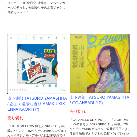
リング！！'87全日空･沖縄キャンペーンガ
ールの初々しい石田ゆり子の水着ジャケに
鬼萌え～～！！
山下達郎 TATSURO YAMASHITA
山下達郎 TATSURO YAMASHITA
/ GO AHEAD! (LP)
/ あまく危険な香り AMAKU KIK
ENNA KAORI (7")
売り切れ
売り切れ
「JAPANESE CITY POP」、「LIGHT ME
LLOW 和モノ 669 / SPECIAL」掲載。'78
「LIGHT MELLOW 和モノ SPECIAL」掲
リリースの3RDアルバム。笠井紀美子によ
載の7インチ！'82リリースの9thシングル！
る日本語版でオナジミの名曲"バイブレイシ
元々オリジナル・アルバムには未収録でベ