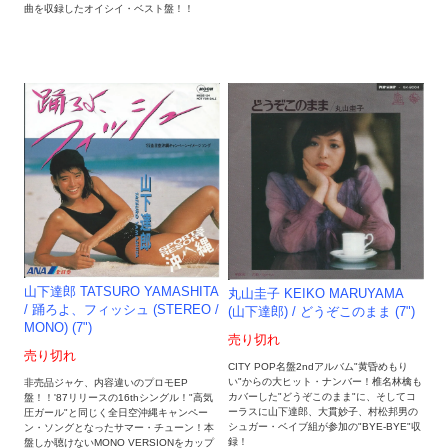
曲を収録したオイシイ・ベスト盤！！
山下達郎 TATSURO YAMASHITA
丸山圭子 KEIKO MARUYAMA
/ 踊ろよ、フィッシュ (STEREO /
(山下達郎) / どうぞこのまま (7")
MONO) (7")
売り切れ
売り切れ
CITY POP名盤2ndアルバム"黄昏めもり
い"からの大ヒット・ナンバー！椎名林檎も
非売品ジャケ、内容違いのプロモEP
カバーした"どうぞこのまま"に、そしてコ
盤！！'87リリースの16thシングル！"高気
ーラスに山下達郎、大貫妙子、村松邦男の
圧ガール"と同じく全日空沖縄キャンペー
シュガー・ベイブ組が参加の"BYE-BYE"収
ン・ソングとなったサマー・チューン！本
録！
盤しか聴けないMONO VERSIONをカップ