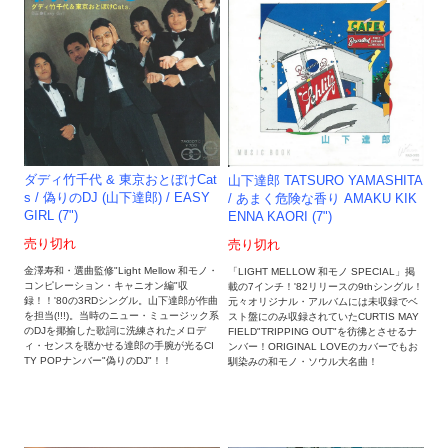
ダディ竹千代 & 東京おとぼけCat
山下達郎 TATSURO YAMASHITA
s / 偽りのDJ (山下達郎) / EASY
/ あまく危険な香り AMAKU KIK
GIRL (7")
ENNA KAORI (7")
売り切れ
売り切れ
金澤寿和・選曲監修"Light Mellow 和モノ・
「LIGHT MELLOW 和モノ SPECIAL」掲
コンピレーション・キャニオン編"収
載の7インチ！'82リリースの9thシングル！
録！！'80の3RDシングル。山下達郎が作曲
元々オリジナル・アルバムには未収録でベ
を担当(!!!)。当時のニュー・ミュージック系
スト盤にのみ収録されていたCURTIS MAY
のDJを揶揄した歌詞に洗練されたメロデ
FIELD"TRIPPING OUT"を彷彿とさせるナ
ィ・センスを聴かせる達郎の手腕が光るCI
ンバー！ORIGINAL LOVEのカバーでもお
TY POPナンバー"偽りのDJ"！！
馴染みの和モノ・ソウル大名曲！