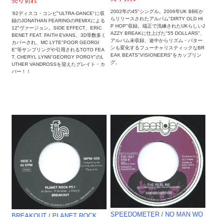
売り切れ
2002年の45"シングル。2006年UK BBEか
'82ディスコ・コンピ"ULTRA-DANCE"に収
らリリースされたアルバム"DIRTY OLD HI
録のJONATHAN FEARINGのREMIXによる
P HOP"収録。端正で洗練されたUKらしいJ
12"ヴァージョン。SIDE EFFECT、ERIC
AZZY BREAKに仕上げた"55 DOLLARS"、
BENET FEAT. FAITH EVANS、3D等数多く
アルバム未収録、途中からリズム・パター
カバーされ、MC LYTE"POOR GEORGI
ンも変化するフューチャリスティックなBR
E"等サンプリングや引用されるTOTO FEA
EAK BEATS"VISIONEERS"をカップリン
T. CHERYL LYNN"GEORGY PORGY"のL
グ。
UTHER VANDROSSを迎えたグレイト・カ
バー！！
SPEEDOMETER / NO MAN WO
BREAKOUT / PLANET ROCK