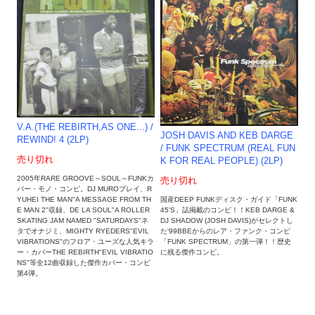
V.A.(THE REBIRTH,AS ONE...) /
JOSH DAVIS AND KEB DARGE
REWIND! 4 (2LP)
/ FUNK SPECTRUM (REAL FUN
売り切れ
K FOR REAL PEOPLE) (2LP)
2005年RARE GROOVE～SOUL～FUNKカ
売り切れ
バー・モノ・コンピ。DJ MUROプレイ、R
国産DEEP FUNKディスク・ガイド「FUNK
YUHEI THE MAN"A MESSAGE FROM TH
45'S」誌掲載のコンピ！！KEB DARGE &
E MAN 2"収録、DE LA SOUL"A ROLLER
DJ SHADOW (JOSH DAVIS)がセレクトし
SKATING JAM NAMED "SATURDAYS"ネ
た'99BBEからのレア・ファンク・コンピ
タでオナジミ、MIGHTY RYEDERS"EVIL
「FUNK SPECTRUM」の第一弾！！歴史
VIBRATIONS"のフロア・ユーズな人気キラ
に残る傑作コンピ。
ー・カバーTHE REBIRTH"EVIL VIBRATIO
NS"等全12曲収録した傑作カバー・コンピ
第4弾。