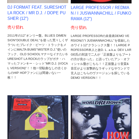
DJ FORMAT FEAT. SURESHOT
LARGE PROFESSOR / REDMA
LA ROCK / MR D.J. / DOPE PU
N / I JUSWANNACHILL / FUNKO
SHER (12")
RAMA (12")
売り切れ
売り切れ
2011年の12"オンリー盤。BLUES DIMEN
LARGE PROFESSORの未発表DEMO VE
SION"DOUBLE DEAL"を使った荒々しくザ
RSIONの"I JUSWANNACHILL"を収録した
ラついたブレイク・ビーツ・トラックをメ
ホワイト12"クラシックス盤！！LARGE P
インにMALTA BUMS"MISTER D.J."使いの
ROFESSOR本人と故D. L. a.k.a. DEV LAR
フック、OLD SCHOOLマナーなイナたいS
GE氏の対談で二人が「正規盤よりもブート
URESHOT LA ROCKのラップがガチ・ハ
の方が良かった」と語っていたアン・オフ
マッたファンキー・シット"MR D.J. (VOCA
ィシャル盤がこちら！！正規盤より音質&
L VERSION)"！！他一切駄曲なしの古くか
音圧がより攻撃的なラギッドなサウンドで
らのHIP HOPファンには間違いない一
玄人はこちらのヴァージョンを探している
枚！！
DEMO VERSION！！