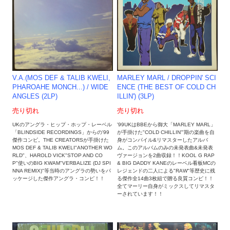
MARLEY MARL / DROPPIN' SCI
V.A.(MOS DEF & TALIB KWELI,
ENCE (THE BEST OF COLD CH
PHAROAHE MONCH...) / WIDE
ILLIN') (3LP)
ANGLES (2LP)
売り切れ
売り切れ
'99UKはBBEから御大「MARLEY MARL」
UKのアングラ・ヒップ・ホップ・レーベル
が手掛けた"COLD CHILLIN'"期の楽曲を自
「BLINDSIDE RECORDINGS」からの'99
身がコンパイル&リマスターしたアルバ
傑作コンピ。THE CREATORSが手掛けた
ム。このアルバムのみの未発表曲&未発表
MOS DEF & TALIB KWELI"ANOTHER WO
ヴァージョンを2曲収録！！KOOL G RAP
RLD"、HAROLD VICK"STOP AND CO
& BIG DADDY KANEのレーベル看板MCの
P"使いのBIG KWAM"VERBALIZE (DJ SPI
レジェンドの二人による"RAW"等歴史に残
NNA REMIX)"等当時のアングラの勢いをパ
る傑作全14曲3枚組で贈る良質コンピ！！
ッケージした傑作アングラ・コンピ！！
全てマーリー自身がミックスしてリマスタ
ーされています！！