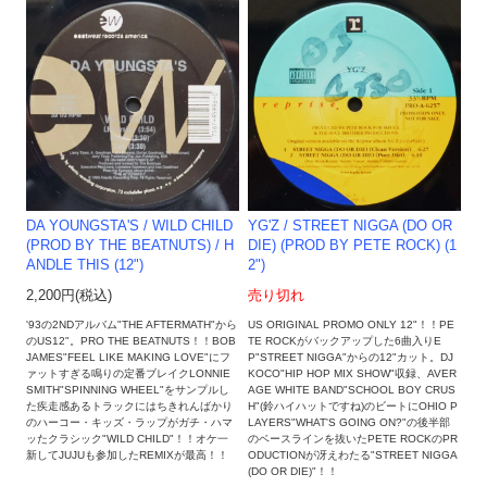
YG'Z ‎/ STREET NIGGA (DO OR
DA YOUNGSTA'S / WILD CHILD
DIE) (PROD BY PETE ROCK) (1
(PROD BY THE BEATNUTS) / H
2")
ANDLE THIS (12")
売り切れ
2,200円(税込)
US ORIGINAL PROMO ONLY 12"！！PE
'93の2NDアルバム"THE AFTERMATH"から
TE ROCKがバックアップした6曲入りE
のUS12"。PRO THE BEATNUTS！！BOB
P"STREET NIGGA"からの12"カット。DJ
JAMES"FEEL LIKE MAKING LOVE"にフ
KOCO"HIP HOP MIX SHOW"収録、AVER
ァットすぎる鳴りの定番ブレイクLONNIE
AGE WHITE BAND"SCHOOL BOY CRUS
SMITH"SPINNING WHEEL"をサンプルし
H"(鈴ハイハットですね)のビートにOHIO P
た疾走感あるトラックにはちきれんばかり
LAYERS"WHAT'S GOING ON?"の後半部
のハーコー・キッズ・ラップがガチ・ハマ
のベースラインを抜いたPETE ROCKのPR
ッたクラシック"WILD CHILD"！！オケ一
ODUCTIONが冴えわたる"STREET NIGGA
新してJUJUも参加したREMIXが最高！！
(DO OR DIE)"！！