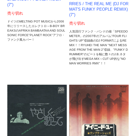
RRIES / THE REAL ME (DJ FOR
(7")
MAT'S FUNKY PEOPLE REMIX)
売り切れ
(7")
ドイツのMELTING POT MUSICから2006
売り切れ
年にリリースしたエレクトロ～B-BOY BR
EAKSのAFRIKA BAMBAATAA AND SOUL
人気現行ファンク・バンドの雄「SPEEDO
SONIC FORCE"PLANET ROCK"アフロ・
METER」の2007年のアルバム"FOUR FLI
ファンク風カバー！
GHTS UP"収録曲のDJ FORMATによるRE
MIX！！RYUHEI THE MAN "NEXT MESS
AGE FROM THE MAN 2"収録、"FUNKY D
RUMMER"のビートを軸に数々のJ.B.ネタ
が飛び出すMEGA MIX～CUT UP的な"NO
MAN WORRIES RMX"！！