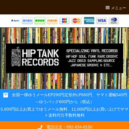
メニュー
全国一律ゆうメールEP290円定形外LP660円、ヤマト運輸540円
～ゆうパック600円から（税込）
5,000円以上お買上でゆうメール無料、11,000円以上お買い上げでヤマ
ト送料代引手数料無料
電話注文：092-834-8150