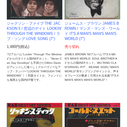
ジャクソン・ファイブ THE JAC
ジェームス・ブラウン JAMES B
KSON 5 / 窓辺のデイト LOOKIN'
ROWN / マンズ・マンズ・ワール
THROUGH THE WINDOWS / ラ
ド IT'S A MAN'S MAN'S MAN'S
ブ・ソング LOVE SONG (7")
WORLD (7")
1,480円(税込)
売り切れ
'72アルバム"Lookin' Through The Window
JAMES BROWN '66アルバム"IT'S A MA
s"からのタイトル国内EPカット。"Never C
N'S MAN'S WORLD: SOUL BROTHER #
an Say Goodbye"も手掛けたClifton Davis
1"からの国内EPカット。WU-TANG CLA
がアレンジした瑞々しくグルーヴィーなア
N"GRAVEL PIT"、BEANIE SIGEL"MAN'S
ップ・ナンバー"LOOKIN' THROUGH THE
WORLD"等サンプリングやイントロ、声ネ
WINDOWS"！！邦題タイトル、フォントに
タフレーズが数多く引用される名曲"IT'S A
も鬼萌えな国内EP盤です。
MAN'S MAN'S MAN'S WORLD"！