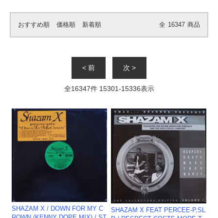
おすすめ順
価格順
新着順
全
16347
商品
< 前
次 >
全
16347
件
15301
-
15336
表示
SHAZAM X / DOWN FOR MY C
SHAZAM X FEAT PERCEE-P,SL
ROWN (KENNY DOPE MIX) / ST