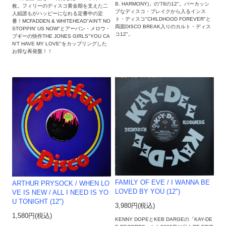
B. HARMONY)」の'78の12"。パーカッシ
枚。フィリーのディスコ黄金期を支えた二
ブなディスコ・ブレイクから入るインス
人組誰もがハッピーになれる定番中の定
ト・ディスコ"CHILDHOOD FOREVER"と
番！MCFADDEN & WHITEHEAD"AIN'T NO
両面DISCO BREAK入りのカルト・ディス
STOPPIN' US NOW"とアーバン・メロウ・
コ12"。
ブギーの快作THE JONES GIRLS"YOU CA
N'T HAVE MY LOVE"をカップリングした
お得な再発盤！！
FAMILY OF EVE / I WANNA BE
ARTHUR PRYSOCK / WHEN LO
LOVED BY YOU (12")
VE IS NEW / ALL I NEED IS YO
U TONIGHT (12")
3,980円(税込)
1,580円(税込)
KENNY DOPEとKEB DARGEの「KAY-DE