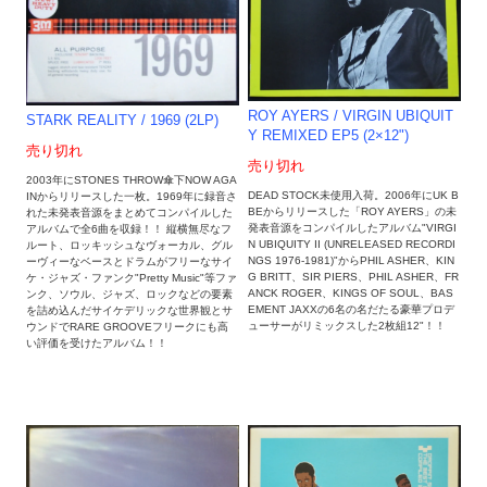
ROY AYERS / VIRGIN UBIQUIT
STARK REALITY / 1969 (2LP)
Y REMIXED EP5 (2×12")
売り切れ
売り切れ
2003年にSTONES THROW傘下NOW AGA
DEAD STOCK未使用入荷。2006年にUK B
INからリリースした一枚。1969年に録音さ
BEからリリースした「ROY AYERS」の未
れた未発表音源をまとめてコンパイルした
発表音源をコンパイルしたアルバム"VIRGI
アルバムで全6曲を収録！！ 縦横無尽なフ
N UBIQUITY II (UNRELEASED RECORDI
ルート、ロッキッシュなヴォーカル、グル
NGS 1976-1981)"からPHIL ASHER、KIN
ーヴィーなベースとドラムがフリーなサイ
G BRITT、SIR PIERS、PHIL ASHER、FR
ケ・ジャズ・ファンク"Pretty Music"等ファ
ANCK ROGER、KINGS OF SOUL、BAS
ンク、ソウル、ジャズ、ロックなどの要素
EMENT JAXXの6名の名だたる豪華プロデ
を詰め込んだサイケデリックな世界観とサ
ューサーがリミックスした2枚組12"！！
ウンドでRARE GROOVEフリークにも高
い評価を受けたアルバム！！