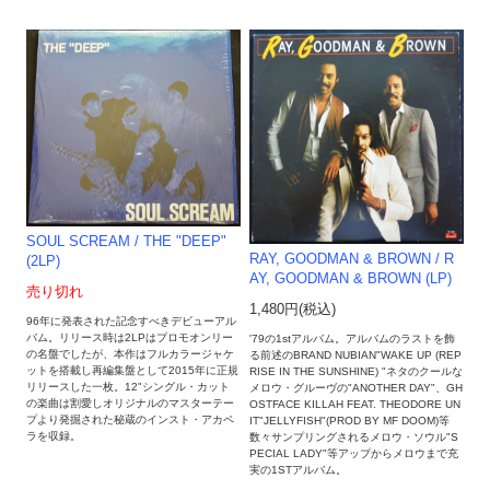
SOUL SCREAM / THE "DEEP"
RAY, GOODMAN & BROWN / R
(2LP)
AY, GOODMAN & BROWN (LP)
売り切れ
1,480円(税込)
96年に発表された記念すべきデビューアル
バム。リリース時は2LPはプロモオンリー
'79の1stアルバム。アルバムのラストを飾
の名盤でしたが、本作はフルカラージャケ
る前述のBRAND NUBIAN"WAKE UP (REP
ットを搭載し再編集盤として2015年に正規
RISE IN THE SUNSHINE) "ネタのクールな
リリースした一枚。12"シングル・カット
メロウ・グルーヴの"ANOTHER DAY"、GH
の楽曲は割愛しオリジナルのマスターテー
OSTFACE KILLAH FEAT. THEODORE UN
プより発掘された秘蔵のインスト・アカペ
IT"JELLYFISH"(PROD BY MF DOOM)等
ラを収録。
数々サンプリングされるメロウ・ソウル"S
PECIAL LADY"等アップからメロウまで充
実の1STアルバム。