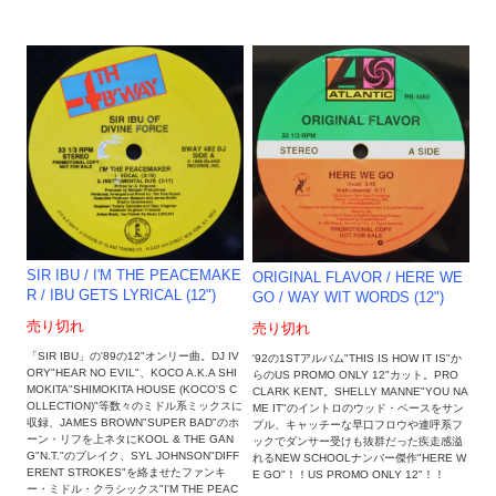
SIR IBU / I'M THE PEACEMAKE
ORIGINAL FLAVOR / HERE WE
R / IBU GETS LYRICAL (12")
GO / WAY WIT WORDS (12")
売り切れ
売り切れ
「SIR IBU」の'89の12"オンリー曲。DJ IV
'92の1STアルバム"THIS IS HOW IT IS"か
ORY"HEAR NO EVIL"、KOCO A.K.A SHI
らのUS PROMO ONLY 12"カット。PRO
MOKITA"SHIMOKITA HOUSE (KOCO'S C
CLARK KENT。SHELLY MANNE"YOU NA
OLLECTION)"等数々のミドル系ミックスに
ME IT"のイントロのウッド・ベースをサン
収録、JAMES BROWN"SUPER BAD"のホ
プル、キャッチーな早口フロウや連呼系フ
ーン・リフを上ネタにKOOL & THE GAN
ックでダンサー受けも抜群だった疾走感溢
G"N.T."のブレイク、SYL JOHNSON"DIFF
れるNEW SCHOOLナンバー傑作"HERE W
ERENT STROKES"を絡ませたファンキ
E GO"！！US PROMO ONLY 12"！！
ー・ミドル・クラシックス"I'M THE PEAC