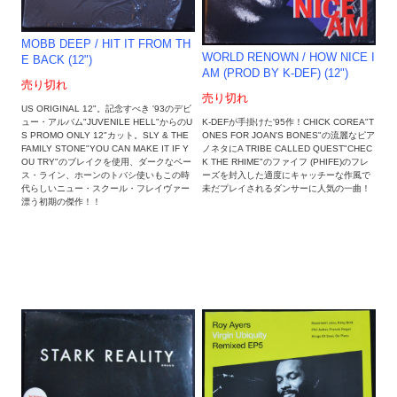
MOBB DEEP ‎/ HIT IT FROM TH
WORLD RENOWN / HOW NICE I
E BACK (12")
AM (PROD BY K-DEF) (12")
売り切れ
売り切れ
US ORIGINAL 12"。記念すべき '93のデビ
K-DEFが手掛けた'95作！CHICK COREA"T
ュー・アルバム"JUVENILE HELL"からのU
ONES FOR JOAN'S BONES"の流麗なピア
S PROMO ONLY 12"カット。SLY & THE
ノネタにA TRIBE CALLED QUEST"CHEC
FAMILY STONE"YOU CAN MAKE IT IF Y
K THE RHIME"のファイフ (PHIFE)のフレ
OU TRY"のブレイクを使用、ダークなベー
ーズを封入した適度にキャッチーな作風で
ス・ライン、ホーンのトバシ使いもこの時
未だプレイされるダンサーに人気の一曲！
代らしいニュー・スクール・フレイヴァー
漂う初期の傑作！！