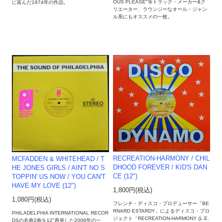
OUS PLEASE"等トラック・メーカー&ク
に富んだ1974年の作品。
リエーター、ラウンジーなオール・ジャン
ル系にもオススメの一枚。
RECREATION-HARMONY / CHIL
MCFADDEN & WHITEHEAD / T
DHOOD FOREVER / KID'S DAN
HE JONES GIRLS / AIN'T NO S
CE (12")
TOPPIN' US NOW / YOU CAN'T
HAVE MY LOVE (12")
1,800円(税込)
1,080円(税込)
フレンチ・ディスコ・プロデューサー「BE
RNARD ESTARDY」によるディスコ・プロ
PHILADELPHIA INTERNATIONAL RECOR
ジェクト「RECREATION-HARMONY (L.E.
DSの名曲2曲を12"再発した2006年の一