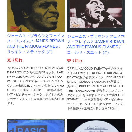
ジェームス・ブラウンとフェイマ
ジェームス・ブラウンとフェイマ
ス・フレイムス JAMES BROWN
ス・フレイムス JAMES BROWN
AND THE FAMOUS FLAMES /
AND THE FAMOUS FLAMES /
リッキン・スティック (7")
コールド・スエット (7")
売り切れ
売り切れ
'68アルバム"SAY IT LOUD I'M BLACK AN
'67アルバム"COLD SWEAT"からの国内タ
D I'M PROUD"からの国内EPカット。LAR
イトルEPカット。ULTIMATE BREAKS &
RY WILLISもカバー、JURASSIC 5"HOW
BEATS収録の古典ブレイク、BERNARD P
WE GET ALONG"でもベースがサンプリン
URDIE、MONGO SANTAMARIA等数多く
グされた初期J.B.ファンクの傑作"LICKING
カバー、PUBLIC ENEMY"WELCOME TO
STICK - LICKING STICK"！日本盤独自の
THE TERRORDOME"等数多くサンプリン
レア・ピクチャー・ジャケ、タイトルのカ
グされたJBを代表するファンク古典"COLD
タカナ・フォントも鬼最高な稀少国内EP盤
SWEAT"！！日本盤独自のレア・ピクチャ
です。
ー・ジャケ、タイトルのカタカナ・フォン
ト&色使いも鬼萌えな稀少国内EP盤！！