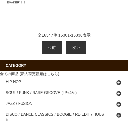
EMAKER"！！
全
16347
件
15301
-
15336
表示
< 前
次 >
CATEGORY
全ての商品 (新入荷更新順はこちら)
HIP HOP
SOUL / FUNK / RARE GROOVE (LP+45s)
JAZZ / FUSION
DISCO / DANCE CLASSICS / BOOGIE / RE-EDIT / HOUS
E