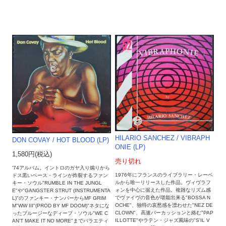
HILARIO SANCHEZ / VIBRAPH
DON COVAY / HOT BLOOD (LP)
ONIE (LP)
1,580円(税込)
売り切れ
'74アルバム。イントロのガヤ入り煽りから
1976年にフランスのライブラリー・レーベ
ドス黒いベース・ラインが炸裂するファン
ルから唯一リリースした作品。ヴィヴラフ
キー・ソウル"RUMBLE IN THE JUNGL
ォンを中心に据えた作品。複雑なリズム感
E"や"GANGSTER STRUT (INSTRUMENTA
でヴァイヴの音色が堪能出来る"BOSSA N
L)"のファンキー・ナンバーからMF GRIM
OCHE"、独特の哀愁感を漂わせた"NEZ DE
M"WW III"(PROD BY MF DOOM)"ネタにな
CLOWN"、高速パーカッションと絡む"PAP
ったブルージーなディープ・ソウル"WE C
ILLOTTE"やラテン・ジャズ風味の"S'IL V
AN'T MAKE IT NO MORE"までバラエティ