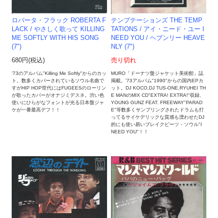
テンプテーションズ THE TEMP
ロバータ・フラック ROBERTA F
TATIONS / アイ・ニード・ユー I
LACK / やさしく歌って KILLING
NEED YOU / ヘブンリー HEAVE
ME SOFTLY WITH HIS SONG
NLY (7")
(7")
売り切れ
680円(税込)
MURO「ドーナツ盤ジャケット美術館」誌
'73のアルバム"Killing Me Softly"からのカッ
掲載。'73アルバム"1990"からの国内EPカ
ト。数多くカバーされているソウル名曲で
ット。DJ KOCO,DJ TUS-ONE,RYUHEI TH
すがHIP HOP世代にはFUGEESのローリン
E MANのMIX CD"EXTRA! EXTRA!"収録、
が歌ったカバーがオナジミデスネ。渋い色
YOUNG GUNZ FEAT. FREEWAY"PARAD
使いにひらがなフォントが光る日本盤ジャ
E"等数多くサンプリングされたドラムも打
ケが一番最高デフ！！
ってるサイケデリックな質感も漂わせたDJ
的にも使い易いブレイクビーツ・ソウル"I
NEED YOU"！！