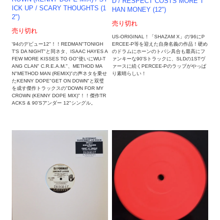
D / RESPECT COSTS MORE T
ICK UP / SCARY THOUGHTS (1
HAN MONEY (12")
2")
売り切れ
売り切れ
US-ORIGINAL！「SHAZAM X」の'96にP
ERCEE-P等を迎えた自身名義の作品！硬め
'94のデビュー12"！！REDMAN"TONIGH
のドラムにホーンのトバシ具合も最高にフ
T'S DA NIGHT"と同ネタ、ISAAC HAYES A
ァンキーな90'Sトラックに、SLDの1STヴ
FEW MORE KISSES TO GO"使いにWU-T
ァースに続くPERCEE-Pのラップがやっぱ
ANG CLAN" C.R.E.A.M."、METHOD MA
り素晴らしい！
N"METHOD MAN (REMIX)"の声ネタを乗せ
たKENNY DOPE"GET ON DOWN"と双璧
を成す傑作トラックスの"DOWN FOR MY
CROWN (KENNY DOPE MIX)"！！傑作TR
ACKS & 90'Sアンダー 12"シングル。