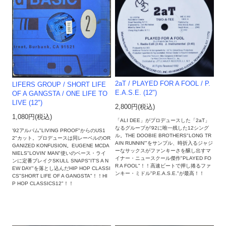
2aT / PLAYED FOR A FOOL / P.
LIFERS GROUP / SHORT LIFE
E.A.S.E. (12")
OF A GANGSTA / ONE LIFE TO
LIVE (12")
2,800円(税込)
1,080円(税込)
「ALI DEE」がプロデュースした「2aT」
なるグループが'92に唯一残した12シング
'92アルバム"LIVING PROOF"からのUS1
ル。THE DOOBIE BROTHERS"LONG TR
2"カット。プロデュースは同レーベルのOR
AIN RUNNIN'"をサンプル、時折入るジャジ
GANIZED KONFUSION。EUGENE MCDA
ーなサックスがファンキーさを醸し出すマ
NIELS"LOVIN' MAN"使いのベース・ライ
イナー・ニュースクール傑作"PLAYED FO
ンに定番ブレイクSKULL SNAPS"IT'S A N
R A FOOL"！！高速ビートで押し捲るファ
EW DAY"を落とし込んだHIP HOP CLASSI
ンキー・ミドル"P.E.A.S.E."が最高！！
CS"SHORT LIFE OF A GANGSTA"！！HI
P HOP CLASSICS12"！！