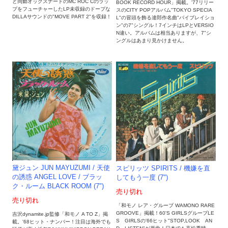
と同郷オックスナードのMC ROC Cのラッ
BOOK RECORD HOUR」掲載。'77リリー
プをフューチャーしたLP未収録のドープな
スのCITY POPアルバム"TOKYO SPECIA
DILLAサウンドの"MOVE PART 2"を収録！
L"の冒頭を飾る達郎作名曲"バイブレイショ
ン"の7"シングル！7インチはLPとVERSIO
N違い。アルバムは相当ありますが、7"シ
ングルはあまり見かけません。
黛ジュン JUN MAYUZUMI / 天使
スピリッツ SPIRITS / 機嫌を直
の誘惑 ANGEL LOVE / ブラッ
してもう一度 (7")
ク・ルーム BLACK ROOM (7")
売り切れ
売り切れ
「和モノ レア・グルーブ WAMONO RARE
GROOVE」掲載！60'S GIRLSグループLE
吉沢dynamite.jp監修「和モノ A TO Z」掲
S GIRLSの'66ヒット"STOP,LOOK AN
載。'68ヒット・ナンバー！注目は海外でも