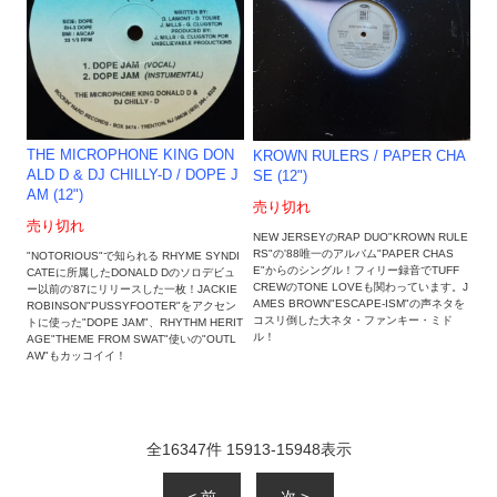
THE MICROPHONE KING DON
KROWN RULERS / PAPER CHA
ALD D & DJ CHILLY-D / DOPE J
SE (12")
AM (12")
売り切れ
売り切れ
NEW JERSEYのRAP DUO"KROWN RULE
RS"の'88唯一のアルバム"PAPER CHAS
"NOTORIOUS"で知られる RHYME SYNDI
E"からのシングル！フィリー録音でTUFF
CATEに所属したDONALD Dのソロデビュ
CREWのTONE LOVEも関わっています。J
ー以前の'87にリリースした一枚！JACKIE
AMES BROWN"ESCAPE-ISM"の声ネタを
ROBINSON"PUSSYFOOTER"をアクセン
コスリ倒した大ネタ・ファンキー・ミド
トに使った"DOPE JAM"、RHYTHM HERIT
ル！
AGE"THEME FROM SWAT"使いの"OUTL
AW"もカッコイイ！
全
16347
件
15913
-
15948
表示
< 前
次 >