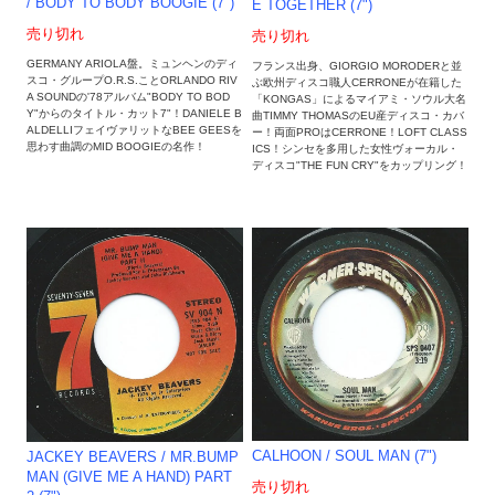
/ BODY TO BODY BOOGIE (7")
E TOGETHER (7")
売り切れ
売り切れ
GERMANY ARIOLA盤。ミュンヘンのディ
フランス出身、GIORGIO MORODERと並
スコ・グループO.R.S.ことORLANDO RIV
ぶ欧州ディスコ職人CERRONEが在籍した
A SOUNDの'78アルバム"BODY TO BOD
「KONGAS」によるマイアミ・ソウル大名
Y"からのタイトル・カット7"！DANIELE B
曲TIMMY THOMASのEU産ディスコ・カバ
ALDELLIフェイヴァリットなBEE GEESを
ー！両面PROはCERRONE！LOFT CLASS
思わす曲調のMID BOOGIEの名作！
ICS！シンセを多用した女性ヴォーカル・
ディスコ"THE FUN CRY"をカップリング！
CALHOON / SOUL MAN (7")
JACKEY BEAVERS / MR.BUMP
MAN (GIVE ME A HAND) PART
売り切れ