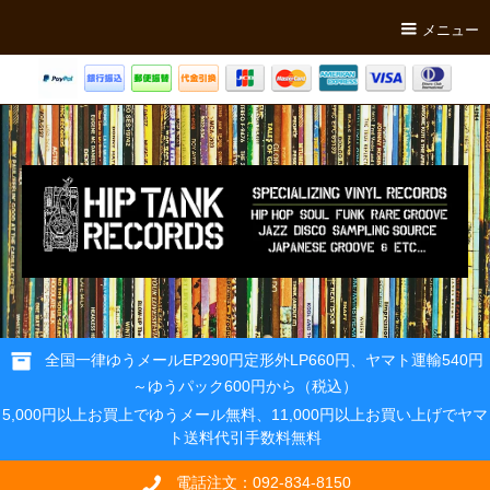
メニュー
全国一律ゆうメールEP290円定形外LP660円、ヤマト運輸540円
～ゆうパック600円から（税込）
5,000円以上お買上でゆうメール無料、11,000円以上お買い上げでヤマ
ト送料代引手数料無料
電話注文：092-834-8150