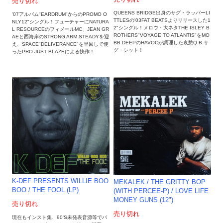
売り切れ
QUEENS BRIDGE出身のサグ・ラッパーLI
'07アルバム"EARDRUM"からのPROMO O
TTLESの'03FAT BEATSよりリリースした1
NLY12"シングル！フューチャーにNATURA
2"シングル！メロウ・大ネタTHE ISLEY B
L RESOURCEのフィメールMC、JEAN GR
ROTHERS"VOYAGE TO ATLANTIS"をMO
AEと西海岸のSTRONG ARM STEADYを迎
BB DEEPのHAVOCが調理した哀愁Q.B.サ
え、SPACE"DELIVERANCE"を早回しで使
グ・シット！
ったPRO JUST BLAZEによる快作！
K-DEF PRESENTS WILLIE BOO
MEKALEK / THE GRITTY BOP
BOO / THE FOOL (LP)
(WITH PERCEE-P) / LOVE LIFE
MONEY GUNS (12")
売り切れ
売り切れ
現在もインスト集、90'S未発表音源等でバ