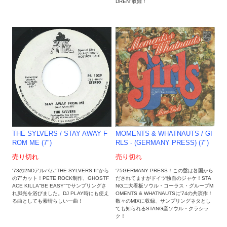
DREN"収録！
THE SYLVERS / STAY AWAY F
MOMENTS & WHATNAUTS / GI
ROM ME (7")
RLS - (GERMANY PRESS) (7")
売り切れ
売り切れ
'73の2NDアルバム"THE SYLVERS II"から
'75GERMANY PRESS！この盤は各国から
の7"カット！PETE ROCK制作、GHOSTF
だされてますがドイツ独自のジャケ！STA
ACE KILLA"BE EASY"でサンプリングさ
NG二大看板ソウル・コーラス・グループM
れ脚光を浴びました。DJ PLAY時にも使え
OMENTS & WHATNAUTSに'74の共演作！
る曲としても素晴らしい一曲！
数々のMIXに収録、サンプリングネタとし
ても知られるSTANG産ソウル・クラシッ
ク！