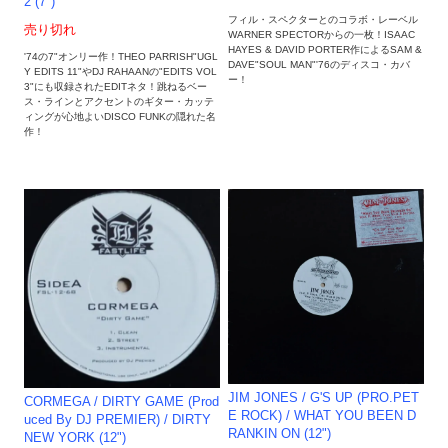
2 (7")
フィル・スペクターとのコラボ・レーベル
売り切れ
WARNER SPECTORからの一枚！ISAAC
HAYES & DAVID PORTER作によるSAM &
'74の7"オンリー作！THEO PARRISH"UGL
DAVE"SOUL MAN"'76のディスコ・カバ
Y EDITS 11"やDJ RAHAANの"EDITS VOL
ー！
3"にも収録されたEDITネタ！跳ねるベー
ス・ラインとアクセントのギター・カッテ
ィングが心地よいDISCO FUNKの隠れた名
作！
JIM JONES / G'S UP (PRO.PET
CORMEGA / DIRTY GAME (Prod
E ROCK) / WHAT YOU BEEN D
uced By DJ PREMIER) / DIRTY
RANKIN ON (12")
NEW YORK (12")