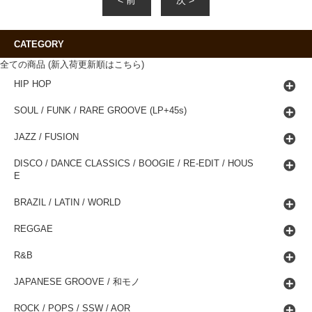
CATEGORY
全ての商品 (新入荷更新順はこちら)
HIP HOP
SOUL / FUNK / RARE GROOVE (LP+45s)
JAZZ / FUSION
DISCO / DANCE CLASSICS / BOOGIE / RE-EDIT / HOUS
E
BRAZIL / LATIN / WORLD
REGGAE
R&B
JAPANESE GROOVE / 和モノ
ROCK / POPS / SSW / AOR