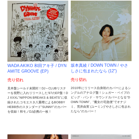
坂本真綾 / DOWN TOWN / やさ
WADA AKIKO 和田アキ子 / DYN
しさに包まれたなら (12")
AMITE GROOVE (EP)
売り切れ
売り切れ
2010年にリリース自身初のカバーによるシ
見本盤シールド未開封！DJ～CLUBリスナ
ングルのアナログ盤！シュガー・ベイブの
ーを視野に入れリリースした'97のEP盤！D
ビッグ・バンド・サウンドカバーとなる"D
J XXXL"NIPPON BREAKS & BEATS"に収
OWN TOWN"、"魔女の宅急便"でオナジ
録されたコモエスタ八重樫によるBOBBY
ミ、荒井由実 (ユーミン)"やさしさに包まれ
HEBB作のスタンダード"SUNNY"のカバー
たなら"のカバー！
を収録！和モノDJ必携の一枚！