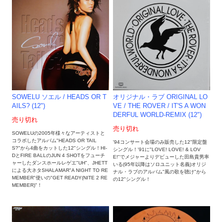
オリジナル・ラブ ORIGINAL LO
SOWELU ソエル / HEADS OR T
VE / THE ROVER / IT'S A WON
AILS? (12")
DERFUL WORLD-REMIX (12")
売り切れ
売り切れ
SOWELUの2005年様々なアーティストと
コラボしたアルバム"HEADS OR TAIL
'94コンサート会場のみ販売した12"限定盤
S?"から4曲をカットした12"シングル！HI-
シングル！'91に"LOVE! LOVE! & LOV
DとFIRE BALLのJUN 4 SHOTをフューチ
E!"でメジャーよりデビューした田島貴男率
ャーしたダンスホールレゲエ"UH"、JHETT
いる(95年以降はソロユニット名義)オリジ
による大ネタSHALAMAR"A NIGHT TO RE
ナル・ラブのアルバム"風の歌を聴け"から
MEMBER"使いの"GET READY(NITE 2 RE
の12"シングル！
MEMBER)"！