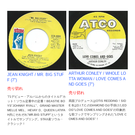
ARTHUR CONLEY / WHOLE LO
JEAN KNIGHT / MR. BIG STUF
TTA WOMAN / LOVE COMES A
F (7")
ND GOES (7")
売り切れ
売り切れ
'71デビュー・アルバムからのタイトル7"カ
両面プロデュースはOTIS REDDING！SID
ット！ソウル定番中の定番！BEASTIE BO
E BはD.I.T.C.のDIAMOND Dが手掛けたED
YS"JOHNNY RYALL"、GRAND MASTER
OG"LOVE COMES AND GOES"の印象的
MELLE MEL、HEVAY D、QUEEN LATIFA
な歌フックでサンプリングされた"LOVE C
H共にそれぞれ"MR.BIG STUFF"というタ
OMES AND GOES"！
イトルでサンプリング。STAX産ソウル・
クラシック！