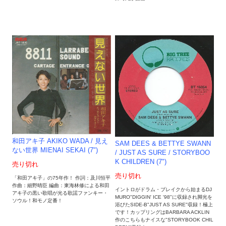
和田アキ子 AKIKO WADA / 見え
SAM DEES & BETTYE SWANN
ない世界 MIENAI SEKAI (7")
/ JUST AS SURE / STORYBOO
K CHILDREN (7")
売り切れ
売り切れ
「和田アキ子」の75年作！ 作詞：及川恒平
作曲：細野晴臣 編曲：東海林修による和田
イントロがドラム・ブレイクから始まるDJ
アキ子の黒い歌唱が光る歌謡ファンキー・
MURO"DIGGIN' ICE '98"に収録され脚光を
ソウル！和モノ定番！
浴びたSIDE-B"JUST AS SURE"収録！極上
です！カップリングはBARBARA ACKLIN
作のこちらもナイスな"STORYBOOK CHIL