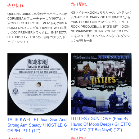
売り切れ
売り切れ
'05マイナーKOCHよりリリースしたアルバ
QUEENS BRIDGE出身のラッパーLAKEが
ム"HARLEM: DIARY OF A SUMMER "から
CORMEGAをフューチャーした'06アルバ
のUS PROMO ONLY12"シングル！PETE
ム"MY BROTHER'S KEEPER"からのUS P
ROCK PRODUCEによる"G'S UP"！DION
ROMO ONLYシングル！BARRY WHITE使
NE WARWICK"I THINK YOU NEED LOV
いのDJ PREMIERトラックに、INSPECTA
E"をネタに使ったソウルフルなプロダクシ
H DECK"CITY HIGH"の一節をコスッたド
ョンが光る一曲！
ープ・シット！
LITTLES / GUN LOVE (Prod By
TALIB KWELI FT.Jean Grae And
Havoc Of Mobb Deep) / GHETTO
Strong Arm Steady / HOSTILE G
STARZZ (FT,Big Noyd) (12")
OSPEL PT.1 (12")
売り切れ