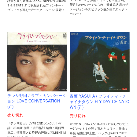
D LISTEN"が原曲！日本でも高松秀晴、
評価が高く近年DJ XXXL"NIPPON BREAK
望月浩のカバーで知られ、漣健児訳詞のヴ
S & BEATS 2"に収録されたファンキー・
ァージョンをスピリッツ盤が男気ロック・
ブレイクが絡む"ブラック・ルーム"収録！
カバー！
テレサ野田 / ラブ・カンバセーシ
泰葉 YASUHA / フライディ・チ
ョン LOVE CONVERSATION
ャイナタウン FLY-DAY CHINATO
(7")
WN (7")
売り切れ
売り切れ
「テレサ野田」の'78 2NDシングル！作
'81の1STアルバム"TRANSIT"からのデビュ
詞：松本隆 作曲：吉田拓郎 編曲：馬飼野
ー7"カット！作詞：荒木とよひさ、作曲：
康二。拓郎節メロ炸裂の軽快な和LIGHT M
泰葉 編曲は井上鑑。バックはPARACUTE