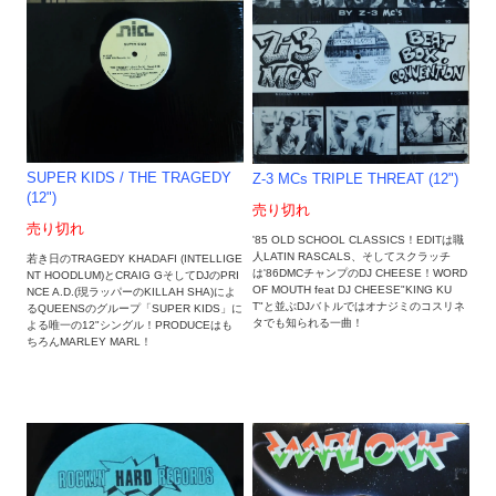
SUPER KIDS / THE TRAGEDY
Z-3 MCs TRIPLE THREAT (12")
(12")
売り切れ
売り切れ
'85 OLD SCHOOL CLASSICS！EDITは職
人LATIN RASCALS、そしてスクラッチ
若き日のTRAGEDY KHADAFI (INTELLIGE
は'86DMCチャンプのDJ CHEESE！WORD
NT HOODLUM)とCRAIG GそしてDJのPRI
OF MOUTH feat DJ CHEESE"KING KU
NCE A.D.(現ラッパーのKILLAH SHA)によ
T"と並ぶDJバトル‎ではオナジミのコスリネ
るQUEENSのグループ「SUPER KIDS」に
タでも知られる一曲！
よる唯一の12"シングル！PRODUCEはも
ちろんMARLEY MARL！