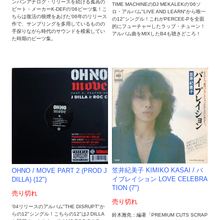
ンバンアナログ・リリースを続ける孤高の
TIME MACHINEのDJ MEKALEKの'06ソ
ビート・メーカーK-DEFの'06ビーツ集！こ
ロ・アルバム"LIVE AND LEARN"から唯一
ちらは復活の狼煙をあげた'06年のリリース
の12"シングル！これがPERCEE-Pを全面
作で、サンプリングを多用しているものの
的にフューチャーしたラップ・チューン！
手探りながら時代のサウンドを模索してい
アルバム曲をMIXしたB4も聴きどころ！
た時期のビーツ集。
笠井紀美子 KIMIKO KASAI / バ
OHNO / MOVE PART 2 (PROD J
イブレイション LOVE CELEBRA
DILLA) (12")
TION (7")
売り切れ
売り切れ
'04リリースのアルバム"THE DISRUPT"か
らの12"シングル！こちらの12"はJ DILLA
鈴木雅尭：編著「PREMIUM CUTS SCRAP