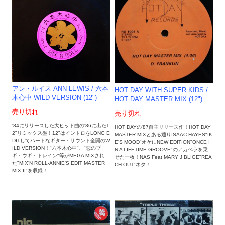
アン・ルイス ANN LEWIS / 六本
HOT DAY WITH SUPER KIDS /
木心中-WILD VERSION (12")
HOT DAY MASTER MIX (12")
売り切れ
売り切れ
'84にリリースした大ヒット曲の'86に出た1
HOT DAYの'87自主リリース作！HOT DAY
2"リミックス盤！12"はイントロをLONG E
MASTER MIXとある通りISAAC HAYES"IK
DITしてハードなギター・サウンド全開のW
E'S MOOD"オケにNEW EDITION"ONCE I
ILD VERSION！"六本木心中"、"恋のブ
N A LIFETIME GROOVE"のアカペラを乗
ギ・ウギ・トレイン"等がMEGA MIXされ
せた一枚！NAS Feat MARY J BLIGE"REA
た"MIX'N ROLL-ANNIE'S EDIT MASTER
CH OUT"ネタ！
MIX II"を収録！