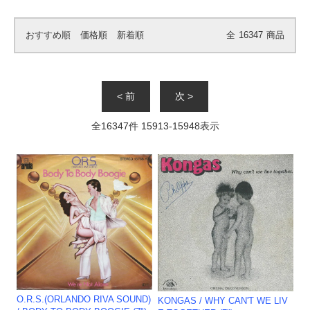
おすすめ順
価格順
新着順
全
16347
商品
< 前
次 >
全
16347
件
15913
-
15948
表示
O.R.S.(ORLANDO RIVA SOUND)
KONGAS / WHY CAN'T WE LIV