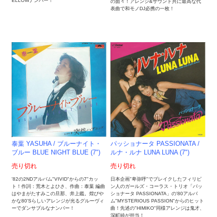
ELLOWナンバー！
の面々！アレンジ&サウンド共に最高な代
表曲で和モノDJ必携の一枚！
泰葉 YASUHA / ブルーナイト・
パッショナータ PASSIONATA /
ブルー BLUE NIGHT BLUE (7")
ルナ・ルナ LUNA LUNA (7")
売り切れ
売り切れ
'82の2NDアルバム"VIVID"からの7"カッ
日本企画"卑弥呼"でブレイクしたフィリピ
ト！作詞：荒木とよひさ、作曲：泰葉 編曲
ン人のガールズ・コーラス・トリオ「パッ
はやまがたすみこの旦那、井上鑑。煌びや
ショナータ PASSIONATA」の'80アルバ
かな80'Sらしいアレンジが光るグルーヴィ
ム"MYSTERIOUS PASSION"からのヒット
ーでダンサブルなナンバー！
曲！先述の"HIMIKO"同様アレンジは鬼才、
深町純が担当！