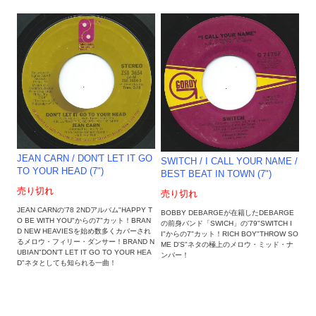
JEAN CARN / DON'T LET IT GO
SWITCH / I CALL YOUR NAME /
TO YOUR HEAD (7")
BEST BEAT IN TOWN (7")
売り切れ
売り切れ
JEAN CARNの'78 2NDアルバム"HAPPY T
BOBBY DEBARGEが在籍したDEBARGE
O BE WITH YOU"からの7"カット！BRAN
の前身バンド「SWICH」の'79"SWITCH I
D NEW HEAVIESを始め数多くカバーされ
I"からの7"カット！RICH BOY"THROW SO
るメロウ・フィリー・ダンサー！BRAND N
ME D'S"ネタの極上のメロウ・ミッド・ナ
UBIAN"DON'T LET IT GO TO YOUR HEA
ンバー！
D"ネタとしても知られる一曲！