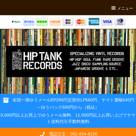
メニュー
全国一律ゆうメールEP290円定形外LP660円、ヤマト運輸540円
～ゆうパック600円から（税込）
5,000円以上お買上でゆうメール無料、11,000円以上お買い上げでヤマ
ト送料代引手数料無料
電話注文：092-834-8150