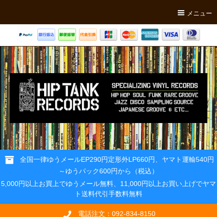
メニュー
全国一律ゆうメールEP290円定形外LP660円、ヤマト運輸540円
～ゆうパック600円から（税込）
5,000円以上お買上でゆうメール無料、11,000円以上お買い上げでヤマ
ト送料代引手数料無料
電話注文：092-834-8150