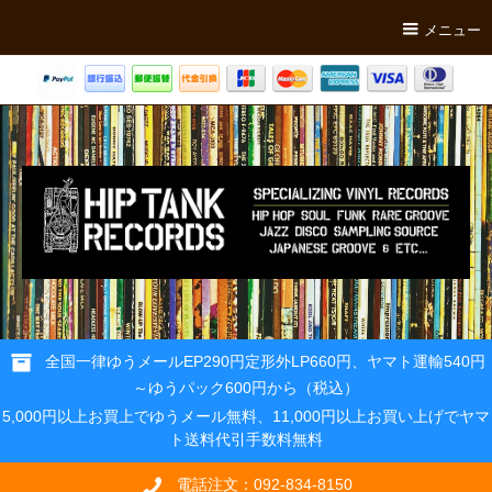
メニュー
全国一律ゆうメールEP290円定形外LP660円、ヤマト運輸540円
～ゆうパック600円から（税込）
5,000円以上お買上でゆうメール無料、11,000円以上お買い上げでヤマ
ト送料代引手数料無料
電話注文：092-834-8150