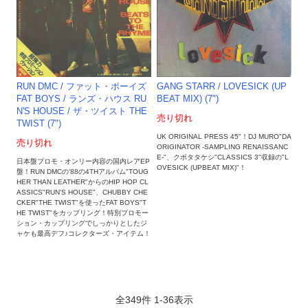
GANG STARR / LOVESICK (UP
RUN DMC / ファット・ボーイズ
BEAT MIX) (7")
FAT BOYS / ランズ・ハウス RU
N'S HOUSE / ザ・ツイスト THE
売り切れ
TWIST (7")
UK ORIGINAL PRESS 45"！DJ MURO"DA
売り切れ
ORIGINATOR -SAMPLING RENAISSANC
E-"、クボタタケシ"CLASSICS 3"収録の"L
日本盤プロモ・オンリー内容の国内レアEP
OVESICK (UPBEAT MIX)"！
盤！RUN DMCの'88の4THアルバム"TOUG
HER THAN LEATHER"からのHIP HOP CL
ASSICS"RUN'S HOUSE"、CHUBBY CHE
CKER"THE TWIST"を使ったFAT BOYS"T
HE TWIST"をカップリング！特別プロモー
ション・カップリングでしっかりとしたジ
ャケも最高デフ♪コレクターズ・アイテム！
全
349
件
1
-
36
表示