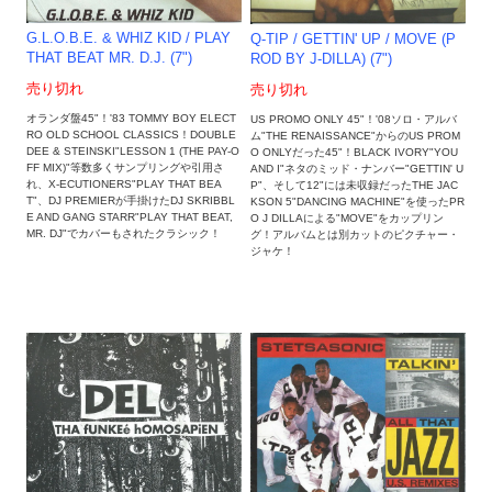
G.L.O.B.E. & WHIZ KID / PLAY
Q-TIP / GETTIN' UP / MOVE (P
THAT BEAT MR. D.J. (7")
ROD BY J-DILLA) (7")
売り切れ
売り切れ
オランダ盤45"！'83 TOMMY BOY ELECT
US PROMO ONLY 45"！'08ソロ・アルバ
RO OLD SCHOOL CLASSICS！DOUBLE
ム"THE RENAISSANCE"からのUS PROM
DEE & STEINSKI"LESSON 1 (THE PAY-O
O ONLYだった45"！BLACK IVORY"YOU
FF MIX)"等数多くサンプリングや引用さ
AND I"ネタのミッド・ナンバー"GETTIN' U
れ、X-ECUTIONERS"PLAY THAT BEA
P"、そして12"には未収録だったTHE JAC
T"、DJ PREMIERが手掛けたDJ SKRIBBL
KSON 5"DANCING MACHINE"を使ったPR
E AND GANG STARR"PLAY THAT BEAT,
O J DILLAによる"MOVE"をカップリン
MR. DJ"でカバーもされたクラシック！
グ！アルバムとは別カットのピクチャー・
ジャケ！