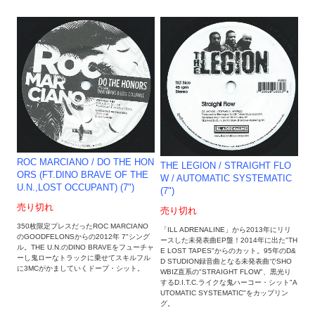
ROC MARCIANO / DO THE HON
THE LEGION / STRAIGHT FLO
ORS (FT.DINO BRAVE OF THE
W / AUTOMATIC SYSTEMATIC
U.N.,LOST OCCUPANT) (7")
(7")
売り切れ
売り切れ
350枚限定プレスだったROC MARCIANO
「ILL ADRENALINE」から2013年にリリ
のGOODFELONSからの2012年 7"シング
ースした未発表曲EP盤！2014年に出た"TH
ル。THE U.N.のDINO BRAVEをフューチャ
E LOST TAPES"からのカット。95年のD&
ーし鬼ローなトラックに乗せてスキルフル
D STUDION録音曲となる未発表曲でSHO
に3MCがかましていくドープ・シット。
WBIZ直系の"STRAIGHT FLOW"、黒光り
するD.I.T.C.ライクな鬼ハーコー・シット"A
UTOMATIC SYSTEMATIC"をカップリン
グ。