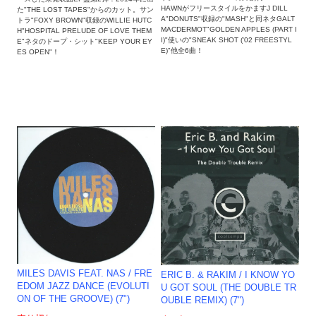
HAWNがフリースタイルをかますJ DILL
た"THE LOST TAPES"からのカット。サン
A"DONUTS"収録の"MASH"と同ネタGALT
トラ"FOXY BROWN"収録のWILLIE HUTC
MACDERMOT"GOLDEN APPLES (PART I
H"HOSPITAL PRELUDE OF LOVE THEM
I)"使いの"SNEAK SHOT ('02 FREESTYL
E"ネタのドープ・シット"KEEP YOUR EY
E)"他全6曲！
ES OPEN"！
MILES DAVIS FEAT. NAS / FRE
ERIC B. & RAKIM / I KNOW YO
EDOM JAZZ DANCE (EVOLUTI
U GOT SOUL (THE DOUBLE TR
ON OF THE GROOVE) (7")
OUBLE REMIX) (7")