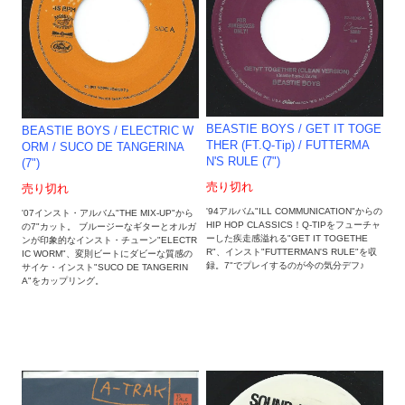
BEASTIE BOYS / GET IT TOGE
BEASTIE BOYS / ELECTRIC W
THER (FT.Q-Tip) / FUTTERMA
ORM / SUCO DE TANGERINA
N'S RULE (7")
(7")
売り切れ
売り切れ
'94アルバム"ILL COMMUNICATION"からの
'07インスト・アルバム"THE MIX-UP"から
HIP HOP CLASSICS！Q-TIPをフューチャ
の7"カット。 ブルージーなギターとオルガ
ーした疾走感溢れる"GET IT TOGETHE
ンが印象的なインスト・チューン"ELECTR
R"、インスト"FUTTERMAN'S RULE"を収
IC WORM"、変則ビートにダビーな質感の
録。7"でプレイするのが今の気分デフ♪
サイケ・インスト"SUCO DE TANGERIN
A"をカップリング。