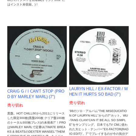
はインスト未収録。)！
LAURYN HILL / EX-FACTOR / W
CRAIG G / I CAN'T STOP (PRO
HEN IT HURTS SO BAD (7")
D BY MARLEY MARL) (7")
売り切れ
売り切れ
'98のソロ・アルバム"THE MISEDUCATIO
黒盤。HOT CHILLIN'から2011にリリース
N OF LAURYN HILL"からの7"カット。WU
した限定300枚(黒盤200枚 クリア盤100枚
-TANG CLAN"CAN IT BE ALL SO SIMPL
のトータル300枚プレス)の未発表7"！PRO
E"をサンプリング、日本でもTV CMに使わ
はMARLEY MARLで定番ULTIMATE BREA
れた大ヒット・ナンバー"EX-FACTOR(RAD
KS & BEATSのDEXTER WANSEL"THEM
IO EDIT)"。7"でプレイするのが今の気分デ