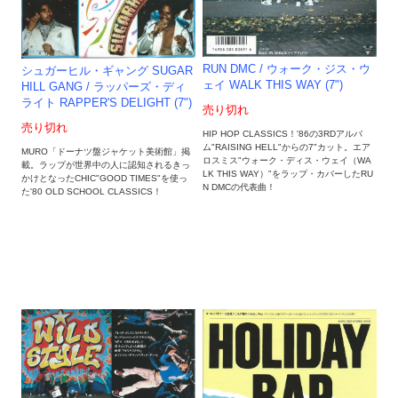
RUN DMC / ウォーク・ジス・ウ
シュガーヒル・ギャング SUGAR
ェイ WALK THIS WAY (7")
HILL GANG / ラッパーズ・ディ
ライト RAPPER'S DELIGHT (7")
売り切れ
売り切れ
HIP HOP CLASSICS！'86の3RDアルバ
ム"RAISING HELL"からの7"カット。エア
MURO「ドーナツ盤ジャケット美術館」掲
ロスミス"ウォーク・ディス・ウェイ（WA
載。ラップが世界中の人に認知されるきっ
LK THIS WAY）"をラップ・カバーしたRU
かけとなったCHIC"GOOD TIMES"を使っ
N DMCの代表曲！
た'80 OLD SCHOOL CLASSICS！