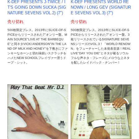
K-DEF PRESENTS J-TWICE / I
K-DEF PRESENTS WORLD RE
T'S GOING DOWN SUCKA (SIG
NOWN / LONG GEV (SIGNATUR
NATURE SEVENS VOL.2) (7")
E SEVENS VOL.3) (7")
売り切れ
売り切れ
500枚限定プレス。2013年にSLICE-OF-S
500枚限定プレス。2013年にSLICE-OF-S
PICEからリリースされた7"オンリー盤。M
PICEからリリースされた7"オンリー盤。3
AIN SOURCE"LIVE AT THE BARBEQU
枚リリースされているSIGNATURE SEVE
E"と同ネタVICKI ANDERSON"IN THE LA
NSシリーズのVOL.3！「WORLD RENOW
ND OF MILK AND HONEY"を下敷きにファ
N」をフューチャーした未発表音源！REAL
ンキーなホーンと切れ味鋭いスクラッチを
LIVE"DAY YOU DIE"とネタが被るソウル
ハメたNEW SCHOOLフレイヴァー漂うド
フルな声ネタ・フレーズにメロウな上ネタ
ープ・シット。
を配したレイドバック・ナンバー！