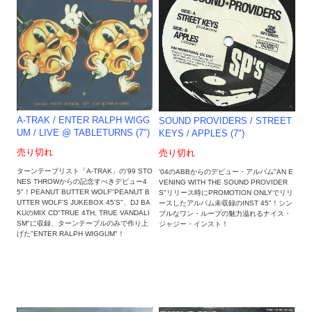
A-TRAK / ENTER RALPH WIGG
SOUND PROVIDERS / STREET
UM / LIVE @ TABLETURNS (7")
KEYS / APPLES (7")
売り切れ
売り切れ
ターンテーブリスト「A-TRAK」の'99 STO
'04のABBからのデビュー・アルバム"AN E
NES THROWからの記念すべきデビュー4
VENING WITH THE SOUND PROVIDER
5"！PEANUT BUTTER WOLF"PEANUT B
S"リリース時にPROMOTION ONLYでリリ
UTTER WOLF'S JUKEBOX 45'S"、DJ BA
ースしたアルバム未収録のINST 45"！シン
KUのMIX CD"TRUE 4TH, TRUE VANDALI
プルなワン・ループの魅力溢れるナイス・
SM"に収録、ターンテーブルのみで作り上
ジャジー・インスト！
げた"ENTER RALPH WIGGUM"！