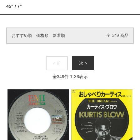
45" / 7"
おすすめ順
価格順
新着順
全
349
商品
< 前
次 >
全
349
件
1
-
36
表示