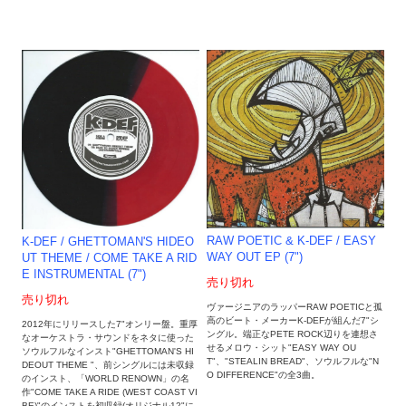
RAW POETIC & K-DEF / EASY
K-DEF / GHETTOMAN'S HIDEO
WAY OUT EP (7")
UT THEME / COME TAKE A RID
E INSTRUMENTAL (7")
売り切れ
売り切れ
ヴァージニアのラッパーRAW POETICと孤
高のビート・メーカーK-DEFが組んだ7"シ
2012年にリリースした7"オンリー盤。重厚
ングル。端正なPETE ROCK辺りを連想さ
なオーケストラ・サウンドをネタに使った
せるメロウ・シット"EASY WAY OU
ソウルフルなインスト"GHETTOMAN'S HI
T"、"STEALIN BREAD"、ソウルフルな"N
DEOUT THEME "、前シングルには未収録
O DIFFERENCE"の全3曲。
のインスト、「WORLD RENOWN」の名
作"COME TAKE A RIDE (WEST COAST VI
BE)"のインストを初収録(オリジナル12"に