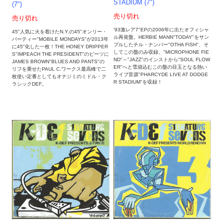
STADIUM (7")
(7")
売り切れ
売り切れ
'93激レア7"EPの2006年に出たオフィシャ
45"人気に火を着けたN.Y.の45"オンリー・
ル再発盤。HERBIE MANN"TODAY"をサン
パーティー"MOBILE MONDAYS"が2013年
プルしたチル・ナンバー"OTHA FISH"、そ
に45"化した一枚！THE HONEY DRIPPER
してこの盤のみ収録、"MICROPHONE FIE
S"IMPEACH THE PRESIDENT"のビーツに
ND"～"JAZZ"のインストから"SOUL FLOW
JAMES BROWN"BLUES AND PANTS"の
ER"へと雪崩込むこの盤の目玉となる熱い
リフを乗せたPAUL C.ワークス最高峰で二
ライブ音源"PHARCYDE LIVE AT DODGE
枚使い定番としてもオナジミのミドル・ク
R STADIUM"を収録！
ラシックDEF。