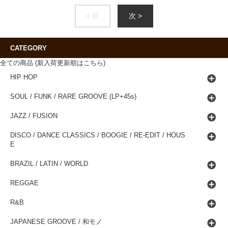
< 前
次 >
CATEGORY
全ての商品 (新入荷更新順はこちら)
HIP HOP
SOUL / FUNK / RARE GROOVE (LP+45s)
JAZZ / FUSION
DISCO / DANCE CLASSICS / BOOGIE / RE-EDIT / HOUS
E
BRAZIL / LATIN / WORLD
REGGAE
R&B
JAPANESE GROOVE / 和モノ