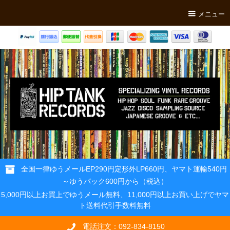
メニュー
全国一律ゆうメールEP290円定形外LP660円、ヤマト運輸540円
～ゆうパック600円から（税込）
5,000円以上お買上でゆうメール無料、11,000円以上お買い上げでヤマ
ト送料代引手数料無料
電話注文：092-834-8150