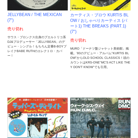
JELLYBEAN / THE MEXICAN
カーティス・ブロウ KURTIS BL
(7")
OW / おしゃべりカーティス (パ
ート1) THE BREAKS (PART.1)
売り切れ
(7")
サウス・ブロンクス出身のプエルトリコ系
売り切れ
DJ&プロデューサー「JELLYBEAN」のデ
ビュー・シングル！もちろん定番B-BOYブ
MURO「ドーナツ盤ジャケット美術館」掲
レイクBABE RUTHのエレクトロ・カバ
載。'80のデビュー・アルバム"KURTIS BL
ー！
OW"からOLD SCHOOL CLASSICS！頭の
カウントはKRS-ONE"MC'S ACT LIKE THE
Y DON'T KNOW"でも引用。