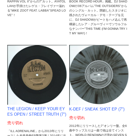
BOOK RECORD HOUR」掲載。DJ SHAD
RAPPIN VOL II"からの7"カット。AYATOL
OWの'06アルバム"THE OUTSIDERS"から
LAHが手掛けたレゲエ・フレイヴァー溢れ
のシングル・カット。閉鎖したスタジオに
る"MIKE ZOOT FEAT. LABBA"SPEAD LO
残されたヴォーカル・デモ・テープを元
VE"！
に、DJ SHADOWがビートをハメ込んで再
構築したレア・グルーヴィーでソウルフル
なナンバー"THIS TIME (I'M GONNA TRY I
T MY WAY)！
THE LEGION / KEEP YOUR EY
K-DEF / SNEAK SHOT EP (7")
ES OPEN / STREET TRUTH (7")
売り切れ
売り切れ
2012年にリリースした7"オンリー盤。全6
曲中ラップ入りは一曲で他は全てインス
「ILL ADRENALINE」から2013年にリリ
ト。WORLD RENOWNの片割れSEVEN S
ースした未発表曲EP盤第2弾！2014年に出