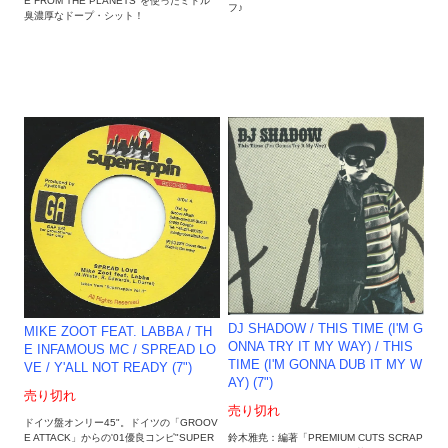
E FROM THE PLANETS"を使ったミドル
フ♪
臭濃厚なドープ・シット！
DJ SHADOW / THIS TIME (I'M G
MIKE ZOOT FEAT. LABBA / TH
ONNA TRY IT MY WAY) / THIS
E INFAMOUS MC / SPREAD LO
TIME (I'M GONNA DUB IT MY W
VE / Y'ALL NOT READY (7")
AY) (7")
売り切れ
売り切れ
ドイツ盤オンリー45"。ドイツの「GROOV
鈴木雅尭：編著「PREMIUM CUTS SCRAP
E ATTACK」からの'01優良コンピ"SUPER