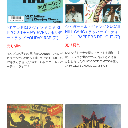
シュガーヒル・ギャング SUGAR
"G"アンドDJスヴェン M.C.MIKE
HILL GANG / ラッパーズ・ディ
R "G" & DEEJAY SVEN / ホリデ
ライト RAPPER'S DELIGHT (7")
ー・ラップ HOLIDAY RAP (7")
売り切れ
売り切れ
MURO「ドーナツ盤ジャケット美術館」掲
ポップスの界の女王「MADONNA」の'83デ
載。ラップが世界中の人に認知されるきっ
ビュー作からのヒット曲"ホリデイ HOLIDA
かけとなったCHIC"GOOD TIMES"を使っ
Y"をまんま使った'86オールドスクール・パ
た'80 OLD SCHOOL CLASSICS！
ーティ・ラップ！