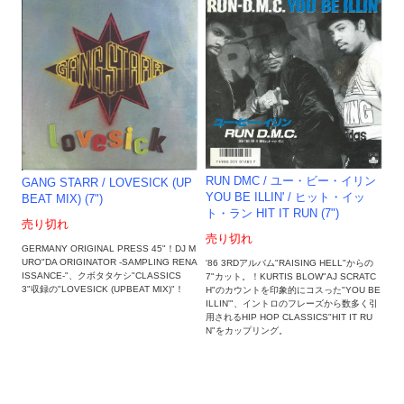
RUN DMC / ユー・ビー・イリン
GANG STARR / LOVESICK (UP
YOU BE ILLIN' / ヒット・イッ
BEAT MIX) (7")
ト・ラン HIT IT RUN (7")
売り切れ
売り切れ
GERMANY ORIGINAL PRESS 45"！DJ M
URO"DA ORIGINATOR -SAMPLING RENA
'86 3RDアルバム"RAISING HELL"からの
ISSANCE-"、クボタタケシ"CLASSICS
7"カット。！KURTIS BLOW"AJ SCRATC
3"収録の"LOVESICK (UPBEAT MIX)"！
H"のカウントを印象的にコスった"YOU BE
ILLIN'"、イントロのフレーズから数多く引
用されるHIP HOP CLASSICS"HIT IT RU
N"をカップリング。