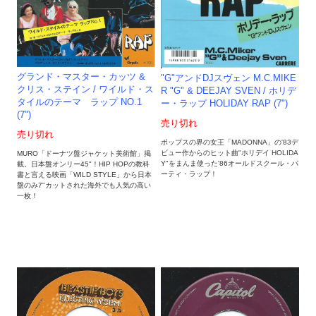
グランド・マスター・カッツ &
"G"アンドDJスヴェン M.C.MIKE
クリス・ステイン / ワイルド・ス
R "G" & DEEJAY SVEN / ホリデ
タイルのテーマ ラップ NO.1
ー・ラップ HOLIDAY RAP (7")
(7")
売り切れ
売り切れ
ポップスの界の女王「MADONNA」の'83デ
ビュー作からのヒット曲"ホリデイ HOLIDA
MURO「ドーナツ盤ジャケット美術館」掲
Y"をまんま使った'86オールドスクール・パ
載。日本盤オンリー45"！HIP HOPの教科
ーティ・ラップ！
書と言える映画「WILD STYLE」から日本
盤のみ7"カットされた海外でも人気の高い
一枚！