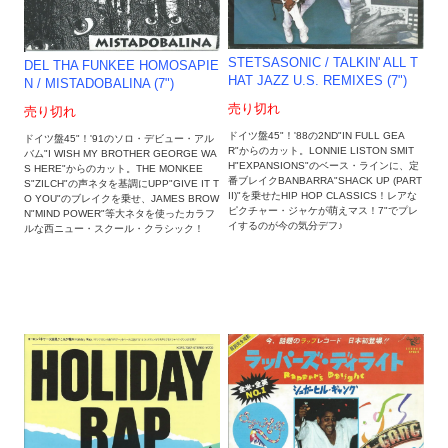
STETSASONIC / TALKIN' ALL T
DEL THA FUNKEE HOMOSAPIE
HAT JAZZ U.S. REMIXES (7")
N / MISTADOBALINA (7")
売り切れ
売り切れ
ドイツ盤45"！'88の2ND"IN FULL GEA
ドイツ盤45"！'91のソロ・デビュー・アル
R"からのカット。LONNIE LISTON SMIT
バム"I WISH MY BROTHER GEORGE WA
H"EXPANSIONS"のベース・ラインに、定
S HERE"からのカット。THE MONKEE
番ブレイクBANBARRA"SHACK UP (PART
S"ZILCH"の声ネタを基調にUPP"GIVE IT T
II)"を乗せたHIP HOP CLASSICS！レアな
O YOU"のブレイクを乗せ、JAMES BROW
ピクチャー・ジャケが萌えマス！7"でプレ
N"MIND POWER"等大ネタを使ったカラフ
イするのが今の気分デフ♪
ルな西ニュー・スクール・クラシック！