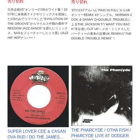
売り切れ
売り切れ
日本企画45"オンリーの'08ホワイト盤！20
'87の1STアルバム"PAID IN FULL"からUK
07年に未発表テイクやリミックスを収録し
オンリーREMIX 45"シングル。NORMAN C
たCDのみでリリースした"EVOLUTION OF
OOK & DANNY D=DOUBLE TROUBLEに
THE GROOVE"からマイルス中期の傑作"F
よるTHE JACKSON 5"I WANT YOU BAC
REEDOM JAZZ DANCE"を新たにリミック
K"等を使いCUT UP～メガ・ミックスした
ス、NASをフューチャーしたドス黒いJAZZ
パーティーの基本の定番UK REMIXの"THE
HIP HOPナンバー！
DOUBLE TROUBLE REMIX"！
THE PHARCYDE / OTHA FISH /
SUPER LOVER CEE & CASAN
PHARCYDE LIVE AT DODGER
OVA RUD / DO THE JAMES...