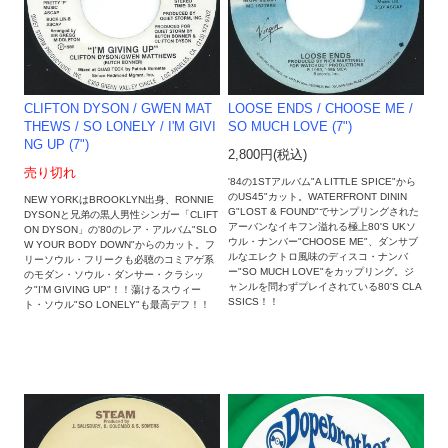
LOOSE ENDS / CHOOSE ME /
CLIFTON DYSON / GWEN MAT
SO MUCH LOVE (7")
THEWS ‎/ SO LONELY / I'M GIVI
NG UP (7")
2,800円(税込)
売り切れ
'84の1STアルバム"A LITTLE SPICE"から
のUS45"カット。WATERFRONT DININ
NEW YORKはBROOKLYN出身、RONNIE
G"LOST & FOUND"でサンプリングされた
DYSONと兄弟の黒人男性シンガー「CLIFT
アーバンなイキフン溢れる極上80'S UKソ
ON DYSON」の'80のレア・アルバム"SLO
ウル・ナンバー"CHOOSE ME"、ダンサブ
W YOUR BODY DOWN"からのカット。フ
ルなエレクトロ風味のディスコ・ナンバ
リーソウル・フリークも必聴のコミアゲ系
ー"SO MUCH LOVE"をカップリング。ジ
のモダン・ソウル・ダンサー・クラシッ
ャンルを問わずプレイされている80'S CLA
ク"I'M GIVING UP"！！蕩けるスウィー
SSICS！！
ト・ソウル"SO LONELY"も最高デフ！！