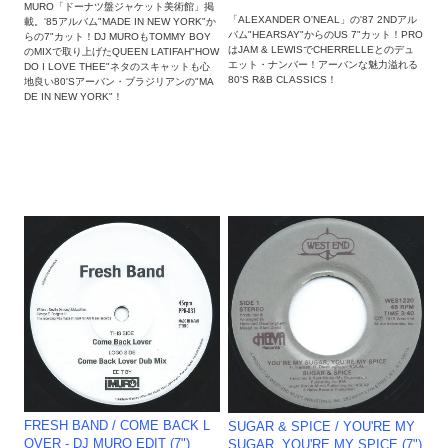
MURO「ドーナツ盤ジャケット美術館」掲
「ALEXANDER O'NEAL」の'87 2NDアル
載。'85アルバム"MADE IN NEW YORK"か
バム"HEARSAY"からのUS 7"カット！PRO
らの7"カット！DJ MUROもTOMMY BOY
はJAM & LEWISでCHERRELLEとのデュ
のMIXで取り上げたQUEEN LATIFAH"HOW
エット・ナンバー！アーバンな魅力溢れる
DO I LOVE THEE"ネタのスキャットも心
80'S R&B CLASSICS！
地良い80'Sアーバン・ブラジリアンの"MA
DE IN NEW YORK"！
FRESH BAND / COME BACK L
SUGAR & SPICE / YOU'RE MY
OVER - DJ MURO EDIT (7")
SUGAR, YOU'RE MY SPICE (7")