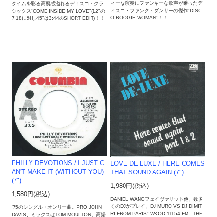
ィーな演奏にファンキーな歌声が乗ったデ
タイムを彩る高揚感溢れるディスコ・クラ
ィスコ・ファンク・ダンサーの傑作"DISC
シックス"COME INSIDE MY LOVE"(12"の
O BOOGIE WOMAN"！！
7:18に対し45"は3:44のSHORT EDIT)！！
PHILLY DEVOTIONS / I JUST C
LOVE DE LUXE / HERE COMES
AN'T MAKE IT (WITHOUT YOU)
THAT SOUND AGAIN (7")
(7")
1,980円(税込)
1,580円(税込)
DANIEL WANGフェイヴァリット他、数多
くのDJがプレイ、DJ MURO VS DJ DIMIT
'75のシングル・オンリー曲。PRO JOHN
RI FROM PARIS" WKOD 11154 FM - THE
DAVIS、ミックスはTOM MOULTON。高揚