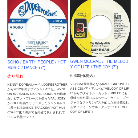
GWEN MCCRAE / THE MELOD
SOHO / EARTH PEOPLE ‎/ HOT
Y OF LIFE / THE JOY (7")
MUSIC / DANCE (7")
6,800円(税込)
売り切れ
'79のCAT最終作となるRARE GROOVE CL
KENNY DOPEのレーベルDOPEBROTHER
ASSICSレア・アルバム"MELODY OF LIF
から2012年のオフィシャル45"化。WYNT
E"からのタイトル・カット。MIX CDにも
ON MARSALIS"SKAIN'S DOMAIN"の印象
収録された弾力あるベース・ライン、ゴー
深いピアノ・フレーズを使ったPAL JOEY
ジャスなストリングスを配した高揚感溢れ
がSOHO名義でリリースしたジャンルレス
るマイアミ・ソウル・ダンサー"THE MEL
に愛されるDANCE TRACKSの"HOT MUSI
ODY OF LIFE"！
C"を45"化！海外でも高値で取引されれて
いる人気盤デフ！！