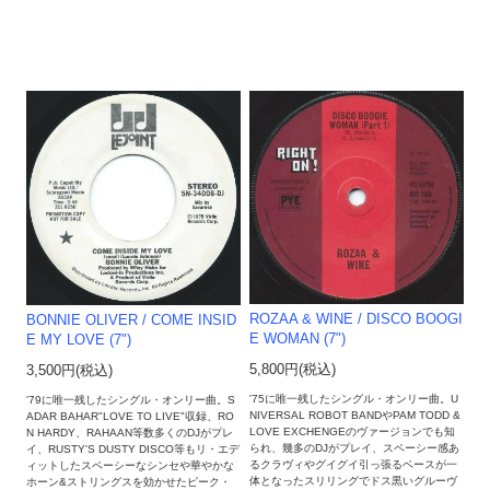
ROZAA & WINE / DISCO BOOGI
BONNIE OLIVER / COME INSID
E WOMAN (7")
E MY LOVE (7")
5,800円(税込)
3,500円(税込)
'75に唯一残したシングル・オンリー曲。U
'79に唯一残したシングル・オンリー曲。S
NIVERSAL ROBOT BANDやPAM TODD &
ADAR BAHAR"LOVE TO LIVE"収録、RO
LOVE EXCHENGEのヴァージョンでも知
N HARDY、RAHAAN等数多くのDJがプレ
られ、幾多のDJがプレイ、スペーシー感あ
イ、RUSTY'S DUSTY DISCO等もリ・エデ
るクラヴィやグイグイ引っ張るベースが一
ィットしたスペーシーなシンセや華やかな
体となったスリリングでドス黒いグルーヴ
ホーン&ストリングスを効かせたピーク・