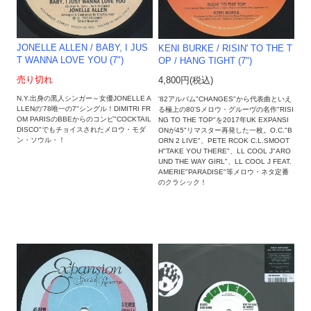
JONELLE ALLEN / BABY, I JUS
KENI BURKE / RISIN' TO THE T
T WANNA LOVE YOU (7")
OP / HANG TIGHT (7")
売り切れ
4,800円(税込)
N.Y.出身の黒人シンガー～女優JONELLE A
'82アルバム"CHANGES"から代表曲といえ
LLENの'78唯一の7"シングル！DIMITRI FR
る極上の80'Sメロウ・グルーヴの名作"RISI
OM PARISのBBEからのコンピ"COCKTAIL
NG TO THE TOP"を2017年UK EXPANSI
DISCO"でもチョイスされたメロウ・モダ
ONが45"リマスター再発した一枚。O.C."B
ン・ソウル・！
ORN 2 LIVE"、PETE RCOK C.L.SMOOT
H"TAKE YOU THERE"、LL COOL J"ARO
UND THE WAY GIRL"、LL COOL J FEAT.
AMERIE"PARADISE"等メロウ・ネタ定番
のクラシック！