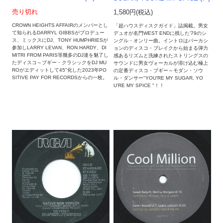
売り切れ
1,580円(税込)
CROWN HEIGHTS AFFAIRのメンバーとし
「超ハウスディスクガイド」誌掲載。男女
て知られるDARRYL GIBBSがプロデュー
デュオが名門WEST ENDに残した'79のシ
ス、ミックスにDJ、TONY HUMPHRIESが
ングル・オンリー曲。イントロはパーカシ
参加しLARRY LEVAN、RON HARDY、DI
ョンのディスコ・ブレイクから始まる弾力
MITRI FROM PARIS等幾多のDJ達を魅了し
感あるリズムと洗練されたストリングスの
たディスコ～ブギー・クラシックをDJ MU
サウンドに男女ヴォーカルが溶け込む極上
ROがエディットして45"化した2023年PO
の定番ディスコ・ブギー～モダン・ソウ
SITIVE PAY FOR RECORDSからの一枚。
ル・ダンサー"YOU'RE MY SUGAR, YO
U'RE MY SPICE "！！