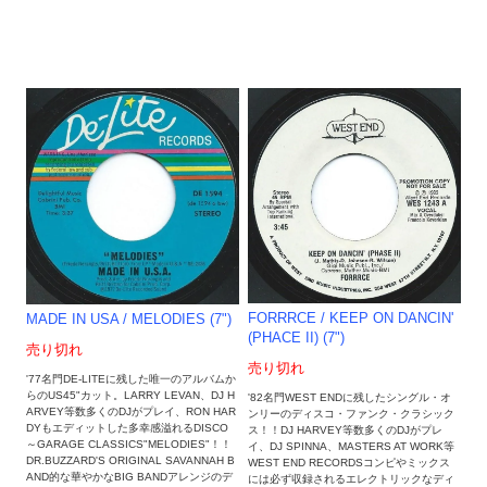
FORRRCE / KEEP ON DANCIN'
MADE IN USA / MELODIES (7")
(PHACE II) (7")
売り切れ
売り切れ
'77名門DE-LITEに残した唯一のアルバムか
らのUS45"カット。LARRY LEVAN、DJ H
'82名門WEST ENDに残したシングル・オ
ARVEY等数多くのDJがプレイ、RON HAR
ンリーのディスコ・ファンク・クラシック
DYもエディットした多幸感溢れるDISCO
ス！！DJ HARVEY等数多くのDJがプレ
～GARAGE CLASSICS"MELODIES"！！
イ、DJ SPINNA、MASTERS AT WORK等
DR.BUZZARD'S ORIGINAL SAVANNAH B
WEST END RECORDSコンピやミックス
AND的な華やかなBIG BANDアレンジのデ
には必ず収録されるエレクトリックなディ