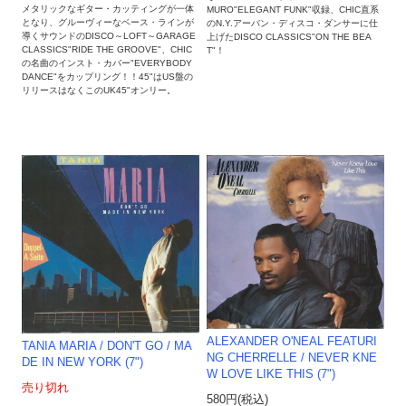
メタリックなギター・カッティングが一体
MURO"ELEGANT FUNK"収録、CHIC直系
となり、グルーヴィーなベース・ラインが
のN.Y.アーバン・ディスコ・ダンサーに仕
導くサウンドのDISCO～LOFT～GARAGE
上げたDISCO CLASSICS"ON THE BEA
CLASSICS"RIDE THE GROOVE"、CHIC
T"！
の名曲のインスト・カバー"EVERYBODY
DANCE"をカップリング！！45"はUS盤の
リリースはなくこのUK45"オンリー。
ALEXANDER O'NEAL FEATURI
TANIA MARIA / DON'T GO / MA
NG CHERRELLE / NEVER KNE
DE IN NEW YORK (7")
W LOVE LIKE THIS (7")
売り切れ
580円(税込)