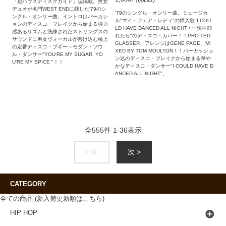
「超ハウスディスクガイド」誌掲載。男女
デュオが名門WEST ENDに残した'79のシ
'79のシングル・オンリー曲。ミュージカ
ングル・オンリー曲。イントロはパーカシ
ル"マイ・フェア・レディ"の挿入歌"I COU
ョンのディスコ・ブレイクから始まる弾力
LD HAVE DANCED ALL NIGHT / 一晩中踊
感あるリズムと洗練されたストリングスの
れたら"のディスコ・カバー！！PRO TED
サウンドに男女ヴォーカルが溶け込む極上
GLASSER、アレンジはGENE PAGE、MI
の定番ディスコ・ブギー～モダン・ソウ
XED BY TOM MOULTON！！パーカッショ
ル・ダンサー"YOU'RE MY SUGAR, YO
ン込のディスコ・ブレイクから始まる華や
U'RE MY SPICE "！！
かなディスコ・ダンサー"I COULD HAVE D
ANCED ALL NIGHT"。
全
555
件
1
-
36
表示
< 前
次 >
CATEGORY
全ての商品 (新入荷更新順はこちら)
HIP HOP