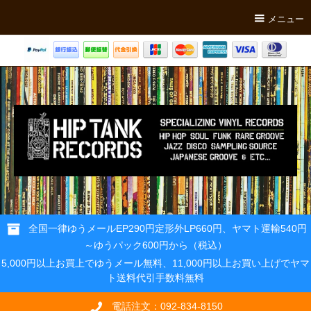
メニュー
全国一律ゆうメールEP290円定形外LP660円、ヤマト運輸540円
～ゆうパック600円から（税込）
5,000円以上お買上でゆうメール無料、11,000円以上お買い上げでヤマ
ト送料代引手数料無料
電話注文：092-834-8150