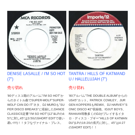
DENISE LASALLE / I'M SO HOT
TANTRA / HILLS OF KATMAND
(7")
U / HALLELUJAH (7")
売り切れ
売り切れ
'80ディスコ期のアルバム"I'M SO HOT"か
'80アルバム"THE DOUBLE ALBUM"からの
らのタイトル曲でSUPER-WOLF"SUPER-
US45"カット。PATRICK COWLEY、JUR
WOLF CAN DO IT"ネタ、DJ MUROも"SU
GEN KOPPERSもREMIX、DJ HARVEY"S
PER DISCO BREAKS"に収録したDANCE
ONIC DISCO #2"収録他、IDJUT BOYS、
CLASSICS定番"I'M SO HOT"(12"&LPの4:
RAHAAN等数多くのDJがプレイするイタ
57に対し45"は3:50のSHORT EDITで使い
ロ・ディスコ・ブギー"HILLS OF KATMAN
易い!!!!)！！タフなヴァイナル・プレス。
DU"(LPの16:20の長尺に対し、45"は4:27
のSHORT EDIT)！！