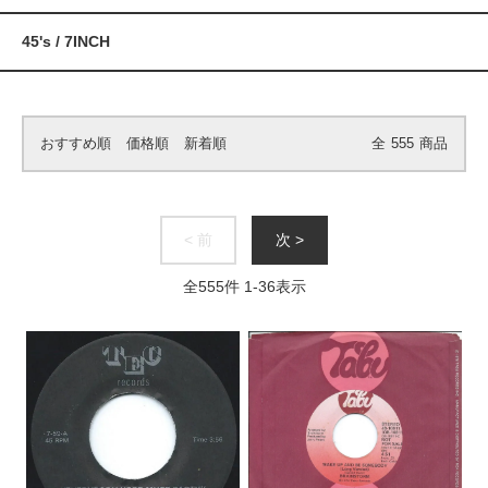
45's / 7INCH
おすすめ順
価格順
新着順
全
555
商品
< 前
次 >
全
555
件
1
-
36
表示