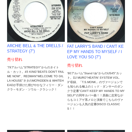
ARCHIE BELL & THE DRELLS /
FAT LARRY'S BAND / CAN'T KE
STRATEGY (7")
EP MY HANDS TO MYSELF / I
LOVE YOU SO (7")
売り切れ
売り切れ
'79アルバム"STRATEGY"からのタイト
ル・カット。45 KING"BEATS DON'T FAIL
'80アルバム"Stand Up"からのUS45"カッ
ME NOW"、REDMAN"WELCOME TO GIL
ト。DJ MURO"HEATIN' SYSTEM VOL.
LA HOUSE"ネタのMCFADDEN & WHITEH
3"収録、「T.S.MONK」のヴァージョンで
EADが手掛けた煌びやかなフィリー・ダン
も知られる極上のミッド・ダンサーのダン
クラ～モダン・ソウル・クラシック！
クラ定番"CAN'T KEEP MY HANDS TO MY
SELF"の同年カバー曲！！原曲に忠実なが
らもコミアゲ系メロと演奏でこちらのヴァ
ージョンも人気の定番DISCO CLASSIC
S！！