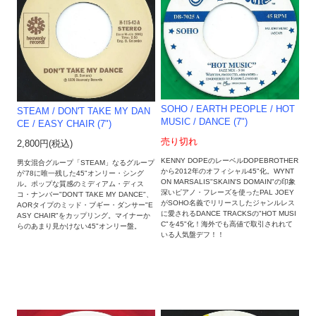
SOHO / EARTH PEOPLE ‎/ HOT
STEAM / DON'T TAKE MY DAN
MUSIC / DANCE (7")
CE / EASY CHAIR (7")
売り切れ
2,800円(税込)
KENNY DOPEのレーベルDOPEBROTHER
男女混合グループ「STEAM」なるグループ
から2012年のオフィシャル45"化。WYNT
が'78に唯一残した45"オンリー・シング
ON MARSALIS"SKAIN'S DOMAIN"の印象
ル。ポップな質感のミディアム・ディス
深いピアノ・フレーズを使ったPAL JOEY
コ・ナンバー"DON'T TAKE MY DANCE"、
がSOHO名義でリリースしたジャンルレス
AORタイプのミッド・ブギー・ダンサー"E
に愛されるDANCE TRACKSの"HOT MUSI
ASY CHAIR"をカップリング。マイナーか
C"を45"化！海外でも高値で取引されれて
らのあまり見かけない45"オンリー盤。
いる人気盤デフ！！