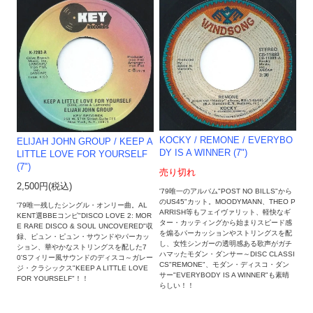
KOCKY / REMONE / EVERYBO
ELIJAH JOHN GROUP / KEEP A
DY IS A WINNER (7")
LITTLE LOVE FOR YOURSELF
(7")
売り切れ
2,500円(税込)
'79唯一のアルバム"POST NO BILLS"から
のUS45"カット。MOODYMANN、THEO P
'79唯一残したシングル・オンリー曲。AL
ARRISH等もフェイヴァリット、軽快なギ
KENT選BBEコンピ"DISCO LOVE 2: MOR
ター・カッティングから始まりスピード感
E RARE DISCO & SOUL UNCOVERED"収
を煽るパーカッションやストリングスを配
録、ピュン・ピュン・サウンドやパーカッ
し、女性シンガーの透明感ある歌声がガチ
ション、華やかなストリングスを配した7
ハマッたモダン・ダンサー～DISC CLASSI
0'Sフィリー風サウンドのディスコ～ガレー
CS"REMONE"、モダン・ディスコ・ダン
ジ・クラシックス"KEEP A LITTLE LOVE
サー"EVERYBODY IS A WINNER"も素晴
FOR YOURSELF"！！
らしい！！