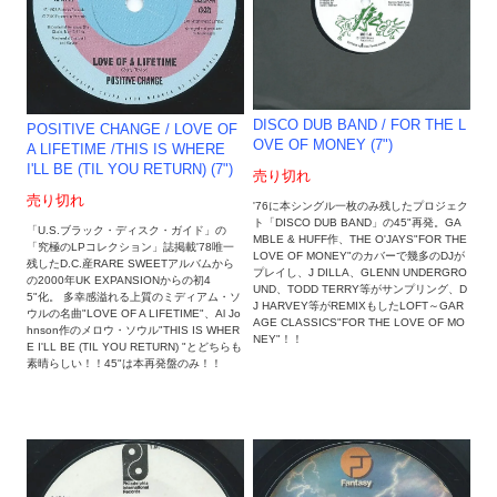
DISCO DUB BAND / FOR THE L
POSITIVE CHANGE / LOVE OF
OVE OF MONEY (7")
A LIFETIME /THIS IS WHERE
I'LL BE (TIL YOU RETURN) (7")
売り切れ
売り切れ
'76に本シングル一枚のみ残したプロジェク
ト「DISCO DUB BAND」の45"再発。GA
「U.S.ブラック・ディスク・ガイド」の
MBLE & HUFF作、THE O'JAYS"FOR THE
「究極のLPコレクション」誌掲載'78唯一
LOVE OF MONEY"のカバーで幾多のDJが
残したD.C.産RARE SWEETアルバムから
プレイし、J DILLA、GLENN UNDERGRO
の2000年UK EXPANSIONからの初4
UND、TODD TERRY等がサンプリング、D
5"化。 多幸感溢れる上質のミディアム・ソ
J HARVEY等がREMIXもしたLOFT～GAR
ウルの名曲"LOVE OF A LIFETIME"、Al Jo
AGE CLASSICS"FOR THE LOVE OF MO
hnson作のメロウ・ソウル"THIS IS WHER
NEY"！！
E I'LL BE (TIL YOU RETURN) "とどちらも
素晴らしい！！45"は本再発盤のみ！！