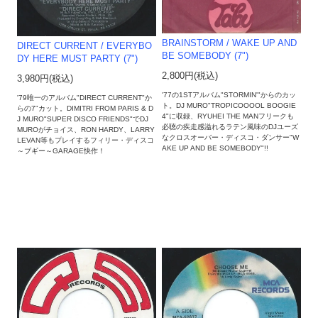
BRAINSTORM / WAKE UP AND
DIRECT CURRENT / EVERYBO
BE SOMEBODY (7")
DY HERE MUST PARTY (7")
2,800円(税込)
3,980円(税込)
'77の1STアルバム"STORMIN'"からのカッ
'79唯一のアルバム"DIRECT CURRENT"か
ト。DJ MURO"TROPICOOOOL BOOGIE
らの7"カット。DIMITRI FROM PARIS & D
4"に収録、RYUHEI THE MANフリークも
J MURO"SUPER DISCO FRIENDS"でDJ
必聴の疾走感溢れるラテン風味のDJユーズ
MUROがチョイス、RON HARDY、LARRY
なクロスオーバー・ディスコ・ダンサー"W
LEVAN等もプレイするフィリー・ディスコ
AKE UP AND BE SOMEBODY"!!
～ブギー～GARAGE快作！