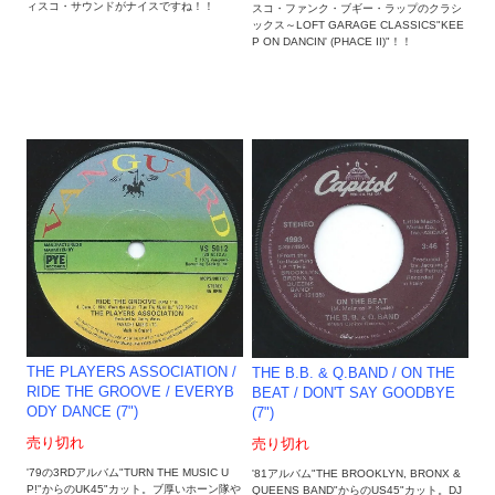
ィスコ・サウンドがナイスですね！！
スコ・ファンク・ブギー・ラップのクラシ
ックス～LOFT GARAGE CLASSICS"KEE
P ON DANCIN' (PHACE II)"！！
THE PLAYERS ASSOCIATION /
THE B.B. & Q.BAND / ON THE
RIDE THE GROOVE / EVERYB
BEAT / DON'T SAY GOODBYE
ODY DANCE (7")
(7")
売り切れ
売り切れ
'79の3RDアルバム"TURN THE MUSIC U
'81アルバム"THE BROOKLYN, BRONX &
P!"からのUK45"カット。ブ厚いホーン隊や
QUEENS BAND"からのUS45"カット。DJ