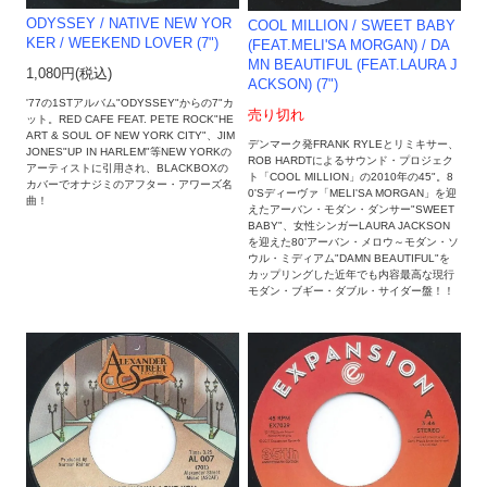
ODYSSEY / NATIVE NEW YOR
COOL MILLION ‎/ SWEET BABY
KER / WEEKEND LOVER (7")
(FEAT.MELI'SA MORGAN) / DA
MN BEAUTIFUL (FEAT.LAURA J
1,080円(税込)
ACKSON) (7")
'77の1STアルバム"ODYSSEY"からの7"カ
売り切れ
ット。RED CAFE FEAT. PETE ROCK"HE
ART & SOUL OF NEW YORK CITY"、JIM
デンマーク発FRANK RYLEとリミキサー、
JONES"UP IN HARLEM"等NEW YORKの
ROB HARDTによるサウンド・プロジェク
アーティストに引用され、BLACKBOXの
ト「COOL MILLION」の2010年の45"。8
カバーでオナジミのアフター・アワーズ名
0'Sディーヴァ「MELI'SA MORGAN」を迎
曲！
えたアーバン・モダン・ダンサー"SWEET
BABY"、女性シンガーLAURA JACKSON
を迎えた80'アーバン・メロウ～モダン・ソ
ウル・ミディアム"DAMN BEAUTIFUL"を
カップリングした近年でも内容最高な現行
モダン・ブギー・ダブル・サイダー盤！！