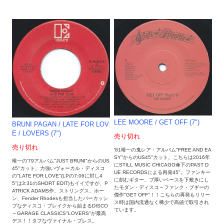
LEE MOORE / GET OFF (7")
BRUNI PAGAN / LATE FOR LOV
E / LOVERS (7")
売り切れ
売り切れ
'81唯一の鬼レア・アルバム"FREE AND EA
SY"からのUS45"カット。こちらは2016年
唯一の'79アルバム"JUST BRUNI"からのUS
にSTILL MUSIC CHICAGO傘下のPAST D
45"カット。力強いヴォーカル・ディスコ
UE RECORDSによる再発45"。ファンキー
の"LATE FOR LOVE"(LPの7:06に対し4
に刻むギター、ブ厚いベースを下敷きにし
5"は3:31のSHORT EDIT)もイイですが、P
たモダン・ディスコ～ファンク・ブギーの
ATRICK ADAMS作、ストリングス、ホー
傑作"GET OFF"！！こちらの再発もリリー
ン、Fender Rhodesも担当したパーカッシ
ス時は国内流通なく稀少で高値で取引され
ブなディスコ・ブレイクから始まるDISCO
ています。
～GARAGE CLASSICS"LOVERS"が最高
デス！！タフなヴァイナル・プレス。