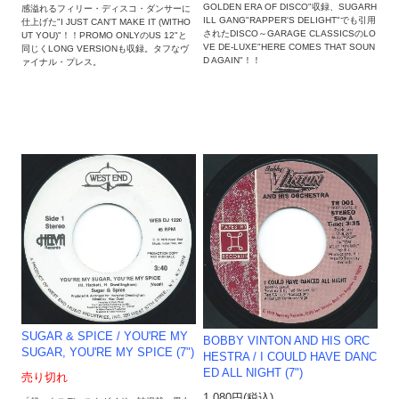
GOLDEN ERA OF DISCO"収録、SUGARH
感溢れるフィリー・ディスコ・ダンサーに
ILL GANG"RAPPER'S DELIGHT"でも引用
仕上げた"I JUST CAN'T MAKE IT (WITHO
されたDISCO～GARAGE CLASSICSのLO
UT YOU)"！！PROMO ONLYのUS 12"と
VE DE-LUXE"HERE COMES THAT SOUN
同じくLONG VERSIONも収録。タフなヴ
D AGAIN"！！
ァイナル・プレス。
SUGAR & SPICE / YOU'RE MY
BOBBY VINTON AND HIS ORC
SUGAR, YOU'RE MY SPICE (7")
HESTRA / I COULD HAVE DANC
ED ALL NIGHT (7")
売り切れ
1,080円(税込)