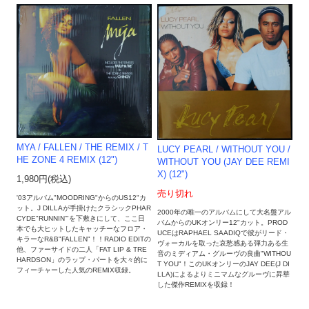
MYA / FALLEN / THE REMIX / T
LUCY PEARL ‎/ WITHOUT YOU /
HE ZONE 4 REMIX (12")
WITHOUT YOU (JAY DEE REMI
X) (12")
1,980円(税込)
売り切れ
'03アルバム"MOODRING"からのUS12"カ
ット。J DILLAが手掛けたクラシックPHAR
2000年の唯一のアルバムにして大名盤アル
CYDE"RUNNIN'"を下敷きにして、ここ日
バムからのUKオンリー12"カット。PROD
本でも大ヒットしたキャッチーなフロア・
UCEはRAPHAEL SAADIQで彼がリード・
キラーなR&B"FALLEN"！！RADIO EDITの
ヴォーカルを取った哀愁感ある弾力ある生
他、ファーサイドの二人「FAT LIP & TRE
音のミディアム・グルーヴの良曲"WITHOU
HARDSON」のラップ・パートを大々的に
T YOU"！このUKオンリーのJAY DEE(J DI
フィーチャーした人気のREMIX収録。
LLA)によるよりミニマムなグルーヴに昇華
した傑作REMIXを収録！