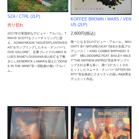
SZA / CTRL (2LP)
KOFFEE BROWN / MARS / VEN
US (2LP)
売り切れ
2,800円(税込)
2017年の実質的なデビュー・アルバム。T
RAVIS SCOTTをフィーチャリングに迎
唯一となる'01のデビュー・アルバム。NAU
え、SONNYMOON "HOUSTATLANTAVEG
GHTY BY NATUREのKAY GEEが全面プロ
AS"をサンプリングしたチル・ナンバー"L
デュース！！KING COMBS"BIRTHDAY S
OVE GALORE"、定番ブレイクCLIMAX B
UIT"、MELODOWNZ FEAT. BAILEY WILE
LUES BAND"LOUISIANA BLUES"を下敷
Y"THE ANTHEM (INTRO)"等近年サンプリ
きにしKENDRICK LAMARを迎えた"DOVE
ングされる事も多い、唯一12"カットされ
S IN THE WIND"等一切駄曲の無いアルバ
ヒットしたスムース・ナンバー"AFTER PA
ム。
RTY"等全体的にクオリティの高いR&B男女
デュエット作品。