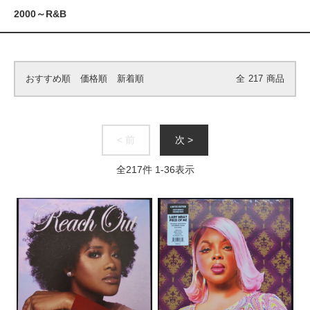
2000～R&B
おすすめ順
価格順
新着順
全
217
商品
< 前
次 >
全
217
件
1
-
36
表示