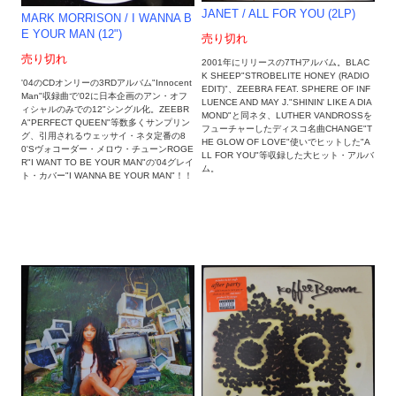
JANET / ALL FOR YOU (2LP)
MARK MORRISON / I WANNA B
E YOUR MAN (12")
売り切れ
売り切れ
2001年にリリースの7THアルバム。BLAC
K SHEEP"STROBELITE HONEY (RADIO
'04のCDオンリーの3RDアルバム"Innocent
EDIT)"、ZEEBRA FEAT. SPHERE OF INF
Man"収録曲で'02に日本企画のアン・オフ
LUENCE AND MAY J."SHININ' LIKE A DIA
ィシャルのみでの12"シングル化。ZEEBR
MOND"と同ネタ、LUTHER VANDROSSを
A"PERFECT QUEEN"等数多くサンプリン
フューチャーしたディスコ名曲CHANGE"T
グ、引用されるウェッサイ・ネタ定番の8
HE GLOW OF LOVE"使いでヒットした"A
0'Sヴォコーダー・メロウ・チューンROGE
LL FOR YOU"等収録した大ヒット・アルバ
R"I WANT TO BE YOUR MAN"の'04グレイ
ム。
ト・カバー"I WANNA BE YOUR MAN"！！