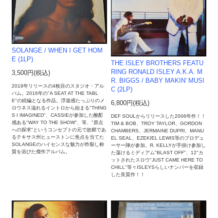
SOLANGE / WHEN I GET HOM
E (1LP)
THE ISLEY BROTHERS FEATU
RING RONALD ISLEY A.K.A. M
3,500円(税込)
R. BIGGS / BABY MAKIN' MUSI
2019年リリースの4枚目のスタジオ・アル
C (2LP)
バム。2016年の"A SEAT AT THE TABL
E"の続編となる作品。浮遊感たっぷりのメ
6,800円(税込)
ロウネス溢れるイントロから始まる"THING
S I IMAGINED"、CASSIEが参加した酩酊
DEF SOULからリリースした2006年作！！
感ある"WAY TO THE SHOW"、等、"原点
TIM & BOB、TROY TAYLOR、GORDON
への探求"というコンセプトの元で故郷であ
CHAMBERS、JERMAINE DUPRI、MANU
るテキサス州ヒューストンに焦点を当てた
EL SEAL、EZEKIEL LEWIS等のプロデュ
SOLANGEのハイセンスな魅力が炸裂し称
ーサー陣が参加。R. KELLYが手掛け参加し
賛を浴びた傑作アルバム。
た蕩けるミディアム"BLAST OFF"、12"カ
ットされたスロウ"JUST CAME HERE TO
CHILL"等々ISLEYSらしいナンバーを収録
した良質作！！