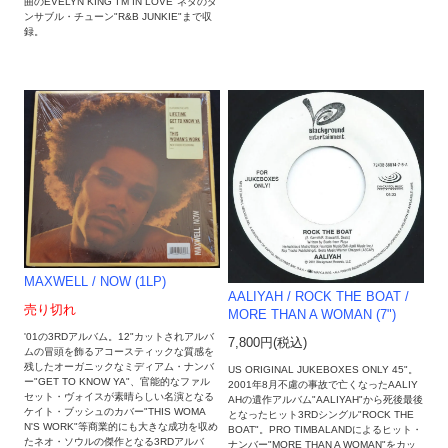
曲のEVELYN KING"I'M IN LOVE"ネタのダ
ンサブル・チューン"R&B JUNKIE"まで収
録。
MAXWELL / NOW (1LP)
AALIYAH ‎/ ROCK THE BOAT /
売り切れ
MORE THAN A WOMAN (7")
'01の3RDアルバム。12"カットされアルバ
7,800円(税込)
ムの冒頭を飾るアコースティックな質感を
残したオーガニックなミディアム・ナンバ
US ORIGINAL JUKEBOXES ONLY 45"。
ー"GET TO KNOW YA"、官能的なファル
2001年8月不慮の事故で亡くなったAALIY
セット・ヴォイスが素晴らしい名演となる
AHの遺作アルバム"AALIYAH"から死後最後
ケイト・ブッシュのカバー"THIS WOMA
となったヒット3RDシングル"ROCK THE
N'S WORK"等商業的にも大きな成功を収め
BOAT"。PRO TIMBALANDによるヒット・
たネオ・ソウルの傑作となる3RDアルバ
ナンバー"MORE THAN A WOMAN"をカッ