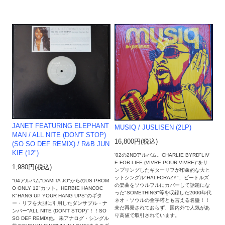
JANET FEATURING ELEPHANT
MUSIQ / JUSLISEN (2LP)
MAN / ALL NITE (DON'T STOP)
16,800円(税込)
(SO SO DEF REMIX) / R&B JUN
KIE (12")
'02の2NDアルバム。CHARLIE BYRD"LIV
E FOR LIFE (VIVRE POUR VIVRE)"をサ
1,980円(税込)
ンプリングしたギターリフが印象的な大ヒ
ットシングル"HALFCRAZY"、ビートルズ
''04アルバム"DAMITA JO"からのUS PROM
の楽曲をソウルフルにカバーして話題にな
O ONLY 12"カット。HERBIE HANCOC
った"SOMETHING"等を収録した2000年代
K"HANG UP YOUR HANG UPS"のギタ
ネオ・ソウルの金字塔とも言える名盤！！
ー・リフを大胆に引用したダンサブル・ナ
未だ再発されておらず、国内外で人気があ
ンバー"ALL NITE (DON'T STOP)"！！SO
り高値で取引されています。
SO DEF REMIX他、未アナログ・シングル