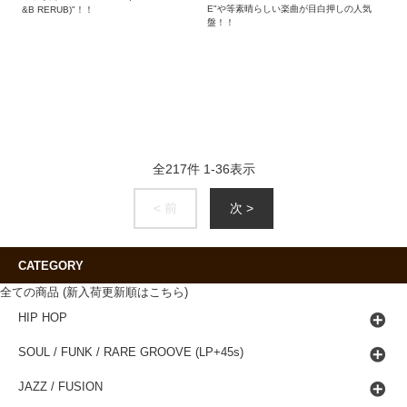
E"や等素晴らしい楽曲が目白押しの人気
&B RERUB)"！！
盤！！
全
217
件
1
-
36
表示
< 前
次 >
CATEGORY
全ての商品 (新入荷更新順はこちら)
HIP HOP
SOUL / FUNK / RARE GROOVE (LP+45s)
JAZZ / FUSION