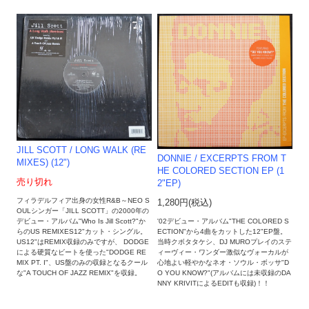
JILL SCOTT / LONG WALK (RE
DONNIE / EXCERPTS FROM T
MIXES) (12")
HE COLORED SECTION EP (1
売り切れ
2"EP)
フィラデルフィア出身の女性R&B～NEO S
1,280円(税込)
OULシンガー「JILL SCOTT」の2000年の
'02デビュー・アルバム"THE COLORED S
デビュー・アルバム"Who Is Jill Scott?"か
ECTION"から4曲をカットした12"EP盤。
らのUS REMIXES12"カット・シングル。
当時クボタタケシ、DJ MUROプレイのステ
US12"はREMIX収録のみですが、 DODGE
ィーヴィー・ワンダー激似なヴォーカルが
による硬質なビートを使った"DODGE RE
心地よい軽やかなネオ・ソウル・ボッサ"D
MIX PT. I"、US盤のみの収録となるクール
O YOU KNOW?"(アルバムには未収録のDA
な"A TOUCH OF JAZZ REMIX"を収録。
NNY KRIVITによるEDITも収録)！！