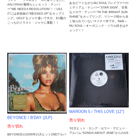
あるビートながらNU SOULフレイヴァーの
AALIYAHが素晴らしいヒット・ナンバ
ミディアム・ナンバー"STAR SIGN"、甘美
ー"WE NEED A RESOLUTION"！！US1
なメロウ・ナンバー"IN THE BRIGHT SUN
2"には未収録の"MESSED UP"をカップリ
SHINE"をカップリング。リリース時から全
ング。US12"もジャケ違いですが、EU盤の
く知られていないマイナー作です。R&B～
こっちのイラスト・ジャケに軍配！！
NU SOUL～オーガニック・ソウル好きはチ
ェック！！
MAROON 5 / THIS LOVE (12")
BEYONCE ‎/ B'DAY (2LP)
売り切れ
売り切れ
'02大ヒット・ロング・セラー・デビュー・
アルバム"SONGS ABOUT JANE"からのUS
BEYONCEの2006年の大ヒット2NDアルバ