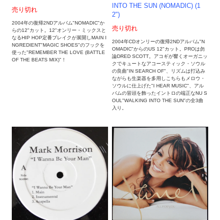
INTO THE SUN (NOMADIC) (1
売り切れ
2")
2004年の復帰2NDアルバム"NOMADIC"か
売り切れ
らの12"カット。12"オンリー・ミックスと
なるHIP HOP定番ブレイクが展開しMAIN I
2004年CDオンリーの復帰2NDアルバム"N
NGREDIENT"MAGIC SHOES"のフックを
OMADIC"からのUS 12"カット。PROは勿
使った"REMEMBER THE LOVE (BATTLE
論DRED SCOTT。アコギが響くオーガニッ
OF THE BEATS MIX)"！
クでキュートなアコースティック・ソウル
の良曲"IN SEARCH OF"、リズムは打込み
ながらも生楽器を多用しこちらもメロウ・
ソウルに仕上げた"I HEAR MUSIC"、アル
バムの冒頭を飾ったイントロの端正なNU S
OUL"WALKING INTO THE SUN"の全3曲
入り。