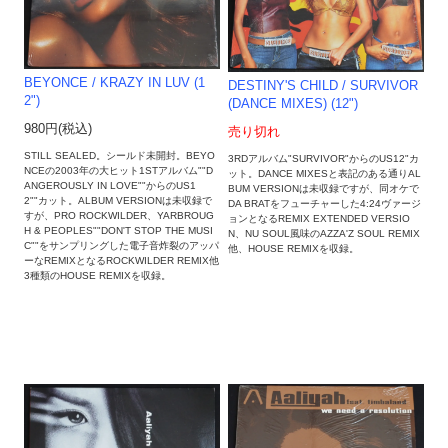
BEYONCE / KRAZY IN LUV (1
DESTINY'S CHILD / SURVIVOR
2")
(DANCE MIXES) (12")
980円(税込)
売り切れ
STILL SEALED。シールド未開封。BEYO
3RDアルバム"SURVIVOR"からのUS12"カ
NCEの2003年の大ヒット1STアルバム""D
ット。DANCE MIXESと表記のある通りAL
ANGEROUSLY IN LOVE""からのUS1
BUM VERSIONは未収録ですが、同オケで
2""カット。ALBUM VERSIONは未収録で
DA BRATをフューチャーした4:24ヴァージ
すが、PRO ROCKWILDER、YARBROUG
ョンとなるREMIX EXTENDED VERSIO
H & PEOPLES""DON'T STOP THE MUSI
N、NU SOUL風味のAZZA'Z SOUL REMIX
C""をサンプリングした電子音炸裂のアッパ
他、HOUSE REMIXを収録。
ーなREMIXとなるROCKWILDER REMIX他
3種類のHOUSE REMIXを収録。