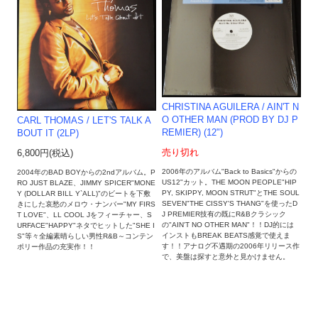
CHRISTINA AGUILERA / AIN'T N
O OTHER MAN (PROD BY DJ P
CARL THOMAS / LET'S TALK A
REMIER) (12")
BOUT IT (2LP)
売り切れ
6,800円(税込)
2006年のアルバム"Back to Basics"からの
2004年のBAD BOYからの2ndアルバム。P
US12"カット。THE MOON PEOPLE"HIP
RO JUST BLAZE、JIMMY SPICER"MONE
PY, SKIPPY, MOON STRUT"とTHE SOUL
Y (DOLLAR BILL Y`ALL)"のビートを下敷
SEVEN"THE CISSY'S THANG"を使ったD
きにした哀愁のメロウ・ナンバー"MY FIRS
J PREMIER技有の既にR&Bクラシック
T LOVE"、LL COOL Jをフィーチャー、S
の"AIN'T NO OTHER MAN"！！DJ的には
URFACE"HAPPY"ネタでヒットした"SHE I
インストもBREAK BEATS感覚で使えま
S"等々全編素晴らしい男性R&B～コンテン
す！！アナログ不遇期の2006年リリース作
ポリー作品の充実作！！
で、美盤は探すと意外と見かけません。