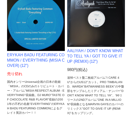
AALIYAH / DON'T KNOW WHAT
ERYKAH BADU FEATURING CO
TO TELL YA / GOT TO GIVE IT
MMON ‎/ EVERYTHING (MISIA C
UP (REMIX) (12")
OVER) (12")
980円(税込)
売り切れ
追悼ベスト盤二枚組アルバム"I CARE 4
国内オンリーUniversal企画の日本の歌姫
U"からのUS12"カット。PRO TIMBALAN
「MISIA」のCDのみのトリビュート・カバ
D、WARDA"BATWANNESS BEEK"の中盤
ー・アルバム"MISIA RESPECT ALBUM - E
部をサンプルしたミディアム・ナンバー"D
VERYTHING"収録曲。DJ MURO"TASTE O
ON'T KNOW WHAT TO TELL YA"、'96リ
F CHOCOLATE R&B FLAVOR"収録の200
リースの2NDアルバム"ONE IN A MILLIO
1年の不朽の名曲"EVERYTHING"のERYKA
N"収録曲となるMARVIN GAYEのカバーの
H BADU FEATURING COMMONによるグ
リミックス"GOT TO GIVE IT UP (REMI
レイト英詩カバー！！
X)"をカップリング。