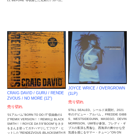
LL BEFORE"等収録した充実のアルバム。
JOYCE WRICE / OVERGROWN
CRAIG DAVID / GURU / RENDE
(1LP)
ZVOUS / NO MORE (12")
売り切れ
売り切れ
STILL SEALED。シールド未開封。2021
年のデビュー・アルバム 。FREDDIE GIBB
'01アルバム"BORN TO DO IT"収録曲の1
S、WESTSIDEGUNN、MASEGO、DEVIN
2"REMIX VERSION！！REMIXは BLACK
MORRISON、UMI等が参加。フレディ・ギ
SMITH！！ROYCE DA 5'9''BOOM"をネタ
ブスの客演も秀逸な、西海岸の爽やかな空
をまんま使ってガチハマリしてフロア・ヒ
気感を感じるサマー・チューン"ON ON
ットした"RENDEZVOUS (BLACKSMITH R