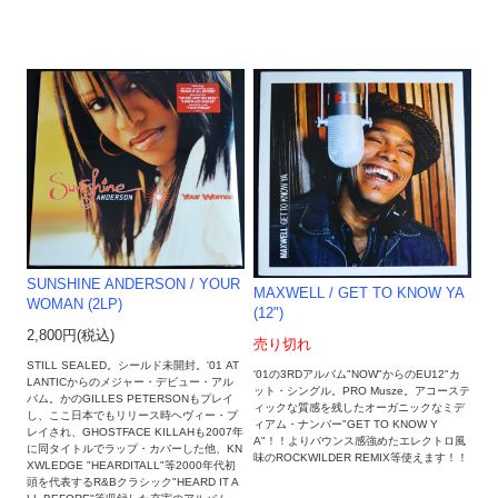
SUNSHINE ANDERSON / YOUR
MAXWELL / GET TO KNOW YA
WOMAN (2LP)
(12")
2,800円(税込)
売り切れ
STILL SEALED。シールド未開封。'01 AT
'01の3RDアルバム"NOW"からのEU12"カ
LANTICからのメジャー・デビュー・アル
ット・シングル。PRO Musze。アコーステ
バム。かのGILLES PETERSONもプレイ
ィックな質感を残したオーガニックなミデ
し、ここ日本でもリリース時ヘヴィー・プ
ィアム・ナンバー"GET TO KNOW Y
レイされ、GHOSTFACE KILLAHも2007年
A"！！よりバウンス感強めたエレクトロ風
に同タイトルでラップ・カバーした他、KN
味のROCKWILDER REMIX等使えます！！
XWLEDGE "HEARDITALL"等2000年代初
頭を代表するR&Bクラシック"HEARD IT A