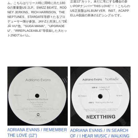
正規12"カット。未だに耳にする機会の多
ム。こちらはリリース時に同時に出た180
いPOPナンバー"THIS LOVE"！！こちらの
Gの重量盤US 2LP。SWIZZ BEATZ、ROD
US正規盤はALBUM VER、INST、ACAPP
NEY JERKINS、RICH HARRISON、THE
ELLA収録の単体の12"シングルです。
NEPTUNES、STARGATE等錚々たるプロ
デューサー陣が参加。JAY-Zと共演した"DÉ
JÀ VU"他、"SUGA MAMA"、"UPGRADE
U"、"IRREPLACEABLE"等収録した大ヒッ
ト2NDアルバム。
ADRIANA EVANS / REMEMBER
ADRIANA EVANS / IN SEARCH
THE LOVE (12")
OF / I HEAR MUSIC / WALKING