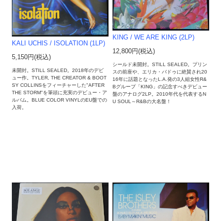
KING / WE ARE KING (2LP)
KALI UCHIS / ISOLATION (1LP)
12,800円(税込)
5,150円(税込)
シールド未開封。STILL SEALED。プリン
未開封。STILL SEALED。2018年のデビ
スの前座や、エリカ・バドゥに絶賛され20
ュー作。TYLER, THE CREATOR & BOOT
16年に話題となったL.A.発の3人組女性R&
SY COLLINSをフィーチャーした"AFTER
Bグループ「KING」の記念すべきデビュー
THE STORM"を筆頭に充実のデビュー・ア
盤のアナログ2LP。2010年代を代表するN
ルバム。BLUE COLOR VINYLのEU盤での
U SOUL～R&Bの大名盤！
入荷。