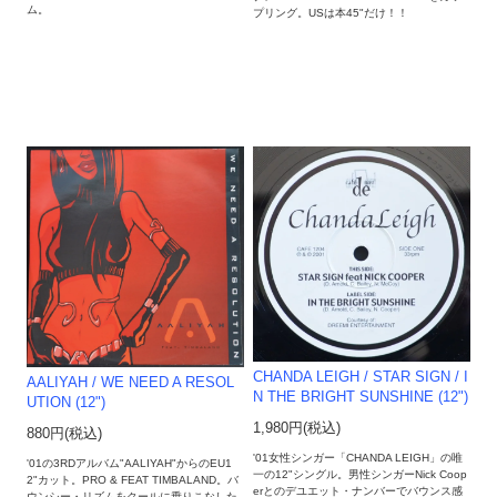
ム。
プリング。USは本45"だけ！！
CHANDA LEIGH / STAR SIGN / I
AALIYAH / WE NEED A RESOL
N THE BRIGHT SUNSHINE (12")
UTION (12")
1,980円(税込)
880円(税込)
'01女性シンガー「CHANDA LEIGH」の唯
'01の3RDアルバム"AALIYAH"からのEU1
一の12"シングル。男性シンガーNick Coop
2"カット。PRO & FEAT TIMBALAND。バ
erとのデユエット・ナンバーでバウンス感
ウンシー・リズムをクールに乗りこなした