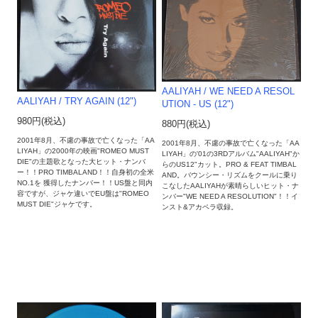
AALIYAH / WE NEED A RESOL
AALIYAH / TRY AGAIN (12")
UTION - US (12")
980円(税込)
880円(税込)
2001年8月、不慮の事故で亡くなった「AA
2001年8月、不慮の事故で亡くなった「AA
LIYAH」の2000年の映画"ROMEO MUST
LIYAH」の'01の3RDアルバム"AALIYAH"か
DIE"の主題歌となった大ヒット・ナンバ
らのUS12"カット。PRO & FEAT TIMBAL
ー！！PRO TIMBALAND！！自身初の全米
AND。バウンシー・リズムをクールに乗り
NO.1を 獲得したナンバー！！US盤と同内
こなしたAALIYAHが素晴らしいヒット・ナ
容ですが、ジャケ違いでEU盤は"ROMEO
ンバー"WE NEED A RESOLUTION"！！イ
MUST DIE"ジャケです。
ンスト&アカペラ収録。