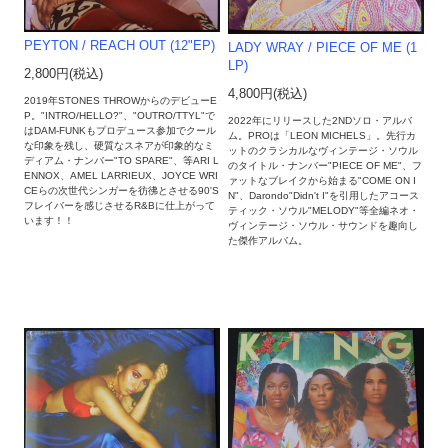
PEYTON / REACH OUT (12"EP)
LADY WRAY / PIECE OF ME (1
LP)
2,800円(税込)
4,800円(税込)
2019年STONES THROWからのデビューE
P。"INTRO/HELLO?"、"OUTRO/TTYL"で
2022年にリリースした2NDソロ・アルバ
はDAM-FUNKもプロデュース参加でクール
ム。PROは「LEON MICHELS」。先行カ
な印象を残し、硬質なスネアが印象的なミ
ットのクラシカルなヴィンテージ・ソウル
ディアム・ナンバー"TO SPARE"、等ARI L
のタイトル・ナンバー"PIECE OF ME"、フ
ENNOX、AMEL LARRIEUX、JOYCE WRI
ァットなブレイクから始まる"COME ON I
CEらの次世代シンガーを彷彿とさせる90'S
N"、Darondo"Didn't I"を引用したアコース
フレイバーを感じさせるR&Bに仕上がって
ティック・ソウル"MELODY"等全編ネオ・
います！！
ヴィンテージ・ソウル・サウンドを趣向し
た傑作アルバム。