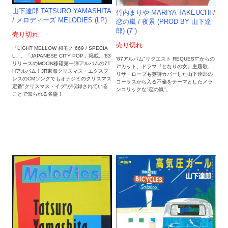
山下達郎 TATSURO YAMASHITA
竹内まりや MARIYA TAKEUCHI /
/ メロディーズ MELODIES (LP)
恋の嵐 / 夜景 (PROD BY 山下達
郎) (7")
売り切れ
売り切れ
「LIGHT MELLOW 和モノ 669 / SPECIA
L」、「JAPANESE CITY POP」掲載。'83
'87アルバム"リクエスト REQUEST"からの
リリースのMOON移籍第一弾アルバムの7T
7"カット。ドラマ『となりの女』主題歌、
Hアルバム！JR東海クリスマス・エクスプ
リサ・ローブも英詩カバーした山下達郎の
レスのCMソングでもオナジミのクリスマス
コーラスから入る不倫をテーマとしたメラ
定番"クリスマス・イブ"が収録されている
ンコリックな"恋の嵐"。
ことで知られる名盤！