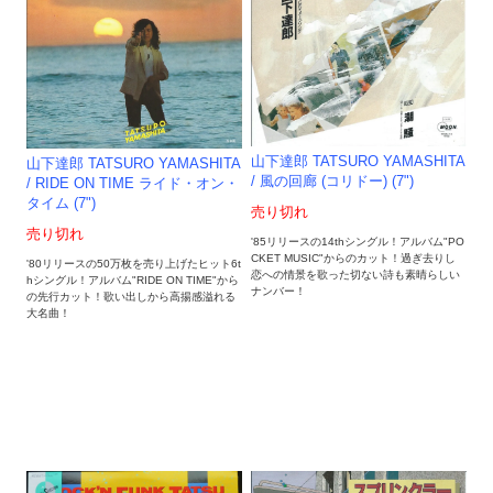
山下達郎 TATSURO YAMASHITA
山下達郎 TATSURO YAMASHITA
/ 風の回廊 (コリドー) (7")
/ RIDE ON TIME ライド・オン・
タイム (7")
売り切れ
売り切れ
'85リリースの14thシングル！アルバム"PO
CKET MUSIC"からのカット！過ぎ去りし
'80リリースの50万枚を売り上げたヒット6t
恋への情景を歌った切ない詩も素晴らしい
hシングル！アルバム"RIDE ON TIME"から
ナンバー！
の先行カット！歌い出しから高揚感溢れる
大名曲！