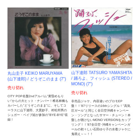
山下達郎 TATSURO YAMASHITA
丸山圭子 KEIKO MARUYAMA
/ 踊ろよ、フィッシュ (STEREO /
(山下達郎) / どうぞこのまま (7")
MONO) (7")
売り切れ
売り切れ
CITY POP名盤2ndアルバム"黄昏めもり
い"からの大ヒット・ナンバー！椎名林檎も
非売品ジャケ、内容違いのプロモEP
カバーした"どうぞこのまま"に、そしてコ
盤！！'87リリースの16thシングル！"高気
ーラスに山下達郎、大貫妙子、村松邦男の
圧ガール"と同じく全日空沖縄キャンペー
シュガー・ベイブ組が参加の"BYE-BYE"収
ン・ソングとなったサマー・チューン！本
録！
盤しか聴けないMONO VERSIONをカップ
リング！！'87全日空･沖縄キャンペーンガ
ールの初々しい石田ゆり子の水着ジャケに
鬼萌え～～！！