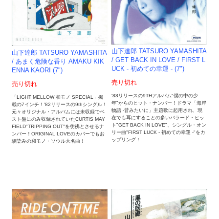
山下達郎 TATSURO YAMASHITA
山下達郎 TATSURO YAMASHITA
/ GET BACK IN LOVE / FIRST L
/ あまく危険な香り AMAKU KIK
UCK - 初めての幸運 - (7")
ENNA KAORI (7")
売り切れ
売り切れ
'88リリースの9THアルバム"僕の中の少
「LIGHT MELLOW 和モノ SPECIAL」掲
年"からのヒット・ナンバー！ドラマ「海岸
載の7インチ！'82リリースの9thシングル！
物語 -昔みたいに」主題歌に起用され、現
元々オリジナル・アルバムには未収録でベ
在でも耳にすることの多いバラード・ヒッ
スト盤にのみ収録されていたCURTIS MAY
ト"GET BACK IN LOVE"、シングル・オン
FIELD"TRIPPING OUT"を彷彿とさせるナ
リー曲"FIRST LUCK - 初めての幸運 -"をカ
ンバー！ORIGINAL LOVEのカバーでもお
ップリング！
馴染みの和モノ・ソウル大名曲！