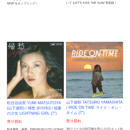
いて (LET'S KISS THE SUN)"等収録！
NEW"をカップリング！
山下達郎 TATSURO YAMASHITA
松任谷由実 YUMI MATSUTOYA
/ RIDE ON TIME ライド・オン・
(山下達郎) / 帰愁 (KISHU) / 稲妻
タイム (7")
の少女 LIGHTNING GIRL (7")
売り切れ
売り切れ
'80リリースの50万枚を売り上げたヒット6t
鈴木雅尭：編著「PREMIUM CUTS SCRAP