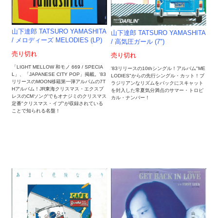
山下達郎 TATSURO YAMASHITA
山下達郎 TATSURO YAMASHITA
/ メロディーズ MELODIES (LP)
/ 高気圧ガール (7")
売り切れ
売り切れ
「LIGHT MELLOW 和モノ 669 / SPECIA
'83リリースの10thシングル！アルバム"ME
L」、「JAPANESE CITY POP」掲載。'83
LODIES"からの先行シングル・カット！ブ
リリースのMOON移籍第一弾アルバムの7T
ラジリアンなリズムをバックにスキャット
Hアルバム！JR東海クリスマス・エクスプ
を封入した常夏気分満点のサマー・トロピ
レスのCMソングでもオナジミのクリスマス
カル・ナンバー！
定番"クリスマス・イブ"が収録されている
ことで知られる名盤！