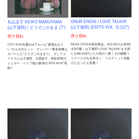
ONUR ENGIN / LOVE TALKIN'
丸山圭子 KEIKO MARUYAMA
(山下達郎) (EDITS VOL. 5) (12")
(山下達郎) / どうぞこのまま (7")
売り切れ
売り切れ
DEAD STOCK新品商品。2011年の人気RE
CITY POP名盤2ndアルバム"黄昏めもり
-EDIT盤！山下達郎"LOVE TALKIN'"を大胆
い"からの大ヒット・ナンバー！椎名林檎も
にもRE-EDITした人気の一枚！その後数々
カバーした"どうぞこのまま"に、そしてコ
リリースされる和モノ・リエディット先駆
ーラスに山下達郎、大貫妙子、村松邦男の
けとなった人気盤！
シュガー・ベイブ組が参加の"BYE-BYE"収
録！