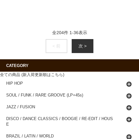
全
204
件
1
-
36
表示
< 前
次 >
CATEGORY
全ての商品 (新入荷更新順はこちら)
HIP HOP
SOUL / FUNK / RARE GROOVE (LP+45s)
JAZZ / FUSION
DISCO / DANCE CLASSICS / BOOGIE / RE-EDIT / HOUS
E
BRAZIL / LATIN / WORLD