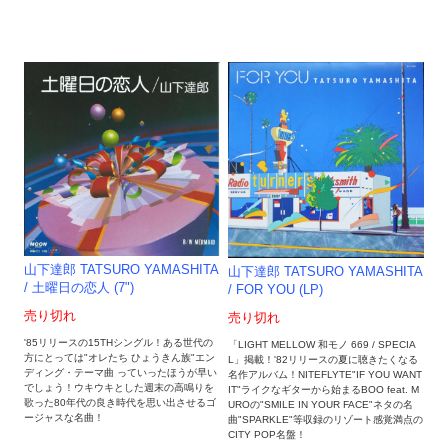
山下達郎 TATSURO YAMASHITA
山下達郎 TATSURO YAMASHITA
/ 土曜日の恋人 (7")
/ FOR YOU (LP)
売り切れ
売り切れ
'85リリースの15THシングル！ある世代の
「LIGHT MELLOW 和モノ 669 / SPECIA
方にとっては"オレたち ひょうきん族"エン
L」掲載！'82リリースの夏に聴きたくなる
ディング・テーマ曲 っていったほうが早い
名作アルバム！NITEFLYTE"IF YOU WANT
でしょう！ウキウキとした週末の高鳴りを
IT"ライクなギターから始まるBOO feat. M
歌った80年代の良き時代を思い出させるゴ
UROの"SMILE IN YOUR FACE"ネタの名
ージャスな名曲！
曲"SPARKLE"等収録のリゾート感覚満点の
CITY POP名盤！