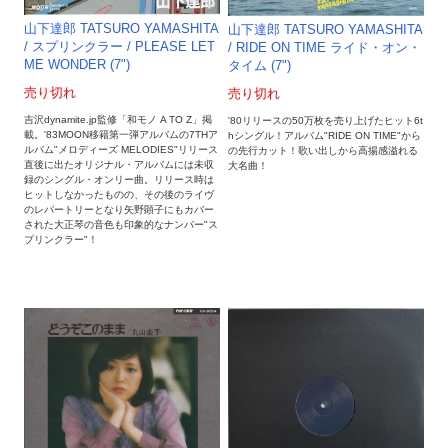
山下達郎 TATSURO YAMASHITA
山下達郎 TATSURO YAMASHITA
/ スプリンクラー / PLEASE LET
/ RIDE ON TIME ライド・オン・
ME WONDER (7")
タイム (7")
売り切れ
売り切れ
吉沢dynamite.jp監修「和モノ A TO Z」掲
'80リリースの50万枚を売り上げたヒット6t
載。'83MOON移籍第一弾アルバムの7THア
hシングル！アルバム"RIDE ON TIME"から
ルバム"メロディーズ MELODIES"リリース
の先行カット！歌い出しから高揚感溢れる
直後に出たオリジナル・アルバムには未収
大名曲！
録のシングル・オンリー曲。リリース時は
ヒットしなかったものの、その後のライヴ
のレパートリーとなり矢野顕子にもカバー
された大正琴の音色も印象的なナンバー"ス
プリンクラー"！