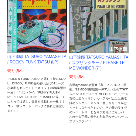
山下達郎 TATSURO YAMASHITA
山下達郎 TATSURO YAMASHITA
/ ROCK'N FUNK TATSU (LP)
/ スプリンクラー / PLEASE LET
ME WONDER (7")
売り切れ
売り切れ
"ROCK'N FUNK TATSU"と題して特にSOU
L、DISCO、FUNK色の強い正にDJユーズ
吉沢dynamite.jp監修「和モノ A TO Z」掲
な楽曲をセレクトしてオイシイ'86編集盤の
載。'83MOON移籍第一弾アルバムの7THア
一枚！！"ボンバー"、"FUNKY FLUSHI
ルバム"メロディーズ MELODIES"リリース
N'"、"LOVE TALKIN'"、"DANCER"等、DJ
直後に出たオリジナル・アルバムには未収
にとっては嬉しい楽曲を収録した一枚！！
録のシングル・オンリー曲。リリース時は
コレ一枚レコード・バックにあれば重宝し
ヒットしなかったものの、その後のライヴ
ます！！
のレパートリーとなり矢野顕子にもカバー
された大正琴の音色も印象的なナンバー"ス
プリンクラー"！