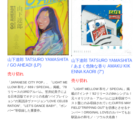
山下達郎 TATSURO YAMASHITA
山下達郎 TATSURO YAMASHITA
/ GO AHEAD! (LP)
/ あまく危険な香り AMAKU KIK
ENNA KAORI (7")
売り切れ
売り切れ
「JAPANESE CITY POP」、「LIGHT ME
LLOW 和モノ 669 / SPECIAL」掲載。'78
「LIGHT MELLOW 和モノ SPECIAL」掲
リリースの3RDアルバム。笠井紀美子によ
載の7インチ！'82リリースの9thシングル！
る日本語版でオナジミの名曲"バイブレイシ
元々オリジナル・アルバムには未収録でベ
ョン"の英語詩ヴァージョン"LOVE CELEB
スト盤にのみ収録されていたCURTIS MAY
RATION"、"LET'S DANCE BABY"、"ボン
FIELD"TRIPPING OUT"を彷彿とさせるナ
バー"等収録した重要作。
ンバー！ORIGINAL LOVEのカバーでもお
馴染みの和モノ・ソウル大名曲！