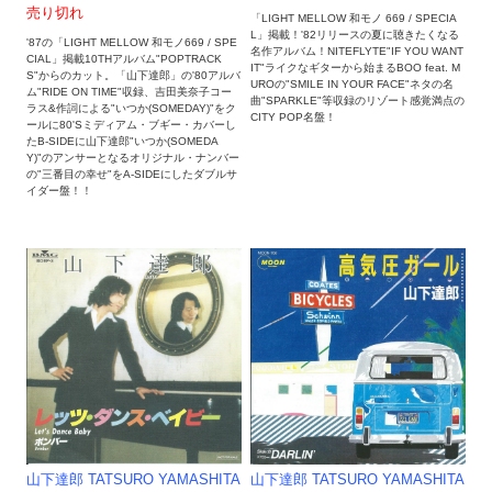
売り切れ
「LIGHT MELLOW 和モノ 669 / SPECIA
L」掲載！'82リリースの夏に聴きたくなる
'87の「LIGHT MELLOW 和モノ669 / SPE
名作アルバム！NITEFLYTE"IF YOU WANT
CIAL」掲載10THアルバム"POPTRACK
IT"ライクなギターから始まるBOO feat. M
S"からのカット。「山下達郎」の'80アルバ
UROの"SMILE IN YOUR FACE"ネタの名
ム"RIDE ON TIME"収録、吉田美奈子コー
曲"SPARKLE"等収録のリゾート感覚満点の
ラス&作詞による"いつか(SOMEDAY)"をク
CITY POP名盤！
ールに80'Sミディアム・ブギー・カバーし
たB-SIDEに山下達郎"いつか(SOMEDA
Y)"のアンサーとなるオリジナル・ナンバー
の"三番目の幸せ"をA-SIDEにしたダブルサ
イダー盤！！
山下達郎 TATSURO YAMASHITA
山下達郎 TATSURO YAMASHITA