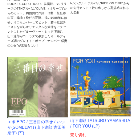
hシングル！アルバム"RIDE ON TIME"から
BOOK RECORD HOUR」誌掲載。'79リリ
の先行カット！歌い出しから高揚感溢れる
ースの7THアルバム"OLIVE （オリーブ)"か
大名曲！
らのカット。両面共に作詞・作曲：松任谷
由実、編曲：松任谷正隆。後の1985年には
研ナオコもカバーしてヒット、若干歌謡テ
イストながらオリエンタルな旋律をアクセ
ントにしたグルーヴィー・ミッド"帰愁"、
山下達郎がコーラスで参加したオールディ
ーズ調のグレイト・ポップ・ナンバー"稲妻
の少女"が素晴らしい！！
山下達郎 TATSURO YAMASHITA
エポ EPO / 三番目の幸せ / いつ
/ FOR YOU (LP)
か(SOMEDAY) (山下達郎,吉田美
奈子) (7")
売り切れ