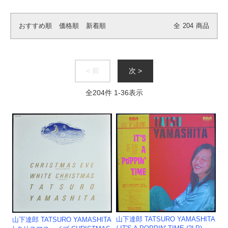
おすすめ順
価格順
新着順
全
204
商品
< 前
次 >
全
204
件
1
-
36
表示
山下達郎 TATSURO YAMASHITA
山下達郎 TATSURO YAMASHITA