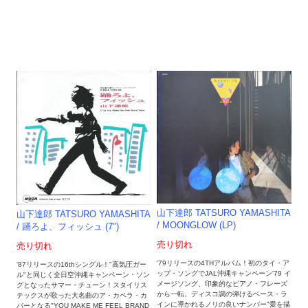
山下達郎 TATSURO YAMASHITA
山下達郎 TATSURO YAMASHITA
/ MOONGLOW (LP)
/ 踊ろよ、フィッシュ (7")
売り切れ
売り切れ
'79リリースの4THアルバム！初のタイ・ア
'87リリースの16thシングル！"高気圧ガー
ップ・ソングでJAL沖縄キャンペーン'79 イ
ル"と同じく全日空沖縄キャンペーン・ソン
メージソング、印象的なピアノ・フレーズ
グとなったサマー・チューン！スタイリス
から一転、ディスコ調の弾けるベース・ラ
テックスが歌った大名曲のア・カペラ・カ
インに導かれるノリの良いナンバー"愛を描
バーとなる"YOU MAKE ME FEEL BRAND