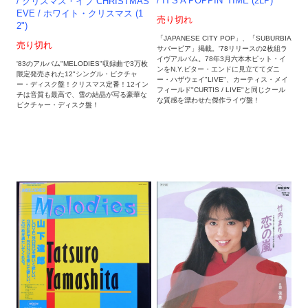
/ IT'S A POPPIN' TIME (2LP)
/ クリスマス・イブ CHRISTMAS
EVE / ホワイト・クリスマス (1
売り切れ
2")
「JAPANESE CITY POP」、「SUBURBIA
売り切れ
サバービア」掲載。'78リリースの2枚組ラ
イヴアルバム。78年3月六本木ピット・イ
'83のアルバム"MELODIES"収録曲で3万枚
ンをN.Y.ビター・エンドに見立ててダニ
限定発売された12"シングル・ピクチャ
ー・ハザウェイ"LIVE"、カーティス・メイ
ー・ディスク盤！クリスマス定番！12イン
フィールド"CURTIS / LIVE"と同じクール
チは音質も最高で、雪の結晶が写る豪華な
な質感を漂わせた傑作ライヴ盤！
ピクチャー・ディスク盤！