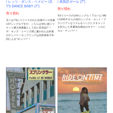
/ 高気圧ガール (7")
/ レッツ・ダンス・ベイビー LE
T'S DANCE BABY (7")
売り切れ
売り切れ
'83リリースの10thシングル！アルバム"ME
LODIES"からの先行シングル・カット！ブ
元々は'79にリリースされた自身のソロ名義
ラジリアンなリズムをバックにスキャット
1STシングルですが、こちらは'99に紙ジャ
を封入した常夏気分満点のサマー・トロピ
ケット購入特典盤として出た非売品7"！
カル・ナンバー！
ザ・キング・トーンズ用に書かれたお約束
のナンバー！カップリングは吉田美奈子作
詞による"ボンバー"！