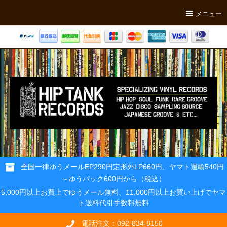
メニュー
全国一律ゆうメールEP290円定形外LP660円、ヤマト運輸540円
～ゆうパック600円から（税込）
5,000円以上お買上でゆうメール無料、11,000円以上お買い上げでヤマ
ト送料代引手数料無料
電話注文：092-834-8150