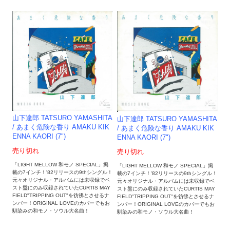
山下達郎 TATSURO YAMASHITA
山下達郎 TATSURO YAMASHITA
/ あまく危険な香り AMAKU KIK
/ あまく危険な香り AMAKU KIK
ENNA KAORI (7")
ENNA KAORI (7")
売り切れ
売り切れ
「LIGHT MELLOW 和モノ SPECIAL」掲
「LIGHT MELLOW 和モノ SPECIAL」掲
載の7インチ！'82リリースの9thシングル！
載の7インチ！'82リリースの9thシングル！
元々オリジナル・アルバムには未収録でベ
元々オリジナル・アルバムには未収録でベ
スト盤にのみ収録されていたCURTIS MAY
スト盤にのみ収録されていたCURTIS MAY
FIELD"TRIPPING OUT"を彷彿とさせるナ
FIELD"TRIPPING OUT"を彷彿とさせるナ
ンバー！ORIGINAL LOVEのカバーでもお
ンバー！ORIGINAL LOVEのカバーでもお
馴染みの和モノ・ソウル大名曲！
馴染みの和モノ・ソウル大名曲！