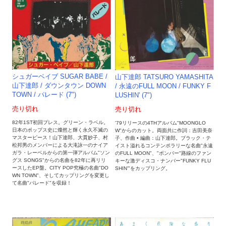
シュガーベイブ SUGAR BABE /
山下達郎 TATSURO YAMASHITA
山下達郎 / ダウンタウン DOWN
/ 永遠のFULL MOON / FUNKY F
TOWN / パレード (7")
LUSHIN' (7")
売り切れ
売り切れ
82年1ST初回プレス。グリーン・ラベル。
'79リリースの4THアルバム"MOONGLO
日本のポップス史に燦然と輝く永久不滅の
W"からのカット。両面共に作詞：吉田美奈
マスターピース！山下達郎、大貫妙子、村
子、作曲 • 編曲：山下達郎。ブラック・テ
松邦男のメンバーによる大滝詠一のナイア
イスト溢れるコンテンポラリーな名曲"永遠
ガラ・レーベルからの第一弾アルバム"ソン
のFULL MOON"、"ボンバー"路線のファン
グス SONGS"からの名曲を82年に再リリ
キーな激ディスコ・ナンバー"FUNKY FLU
ースしたEP盤。CITY POP究極の名曲"DO
SHIN'"をカップリング。
WN TOWN"、そしてカップリングを変更し
て名曲"パレード"を収録！