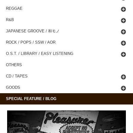
REGGAE
R&B
JAPANESE GROOVE / 和モノ
ROCK / POPS / SSW / AOR
O.S.T. / LIBRARY / EASY LISTENING
OTHERS
CD / TAPES
GOODS
SPECIAL FEATURE / BLOG