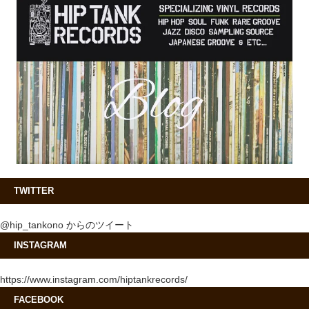
TWITTER
@hip_tankono からのツイート
INSTAGRAM
https://www.instagram.com/hiptankrecords/
FACEBOOK