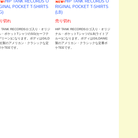
HIP TANK RECORDS O
HIP TANK RECORDS O
GINAL POCKET T-SHIRTS
RIGINAL POCKET T-SHIRTS
G)
(LB)
り切れ
売り切れ
P TANK RECORDSロゴ入り・オリジ
HIP TANK RECORDSロゴ入り・オリジ
ル・ポケットTシャツのSG(セーフテ
ナル・ポケットTシャツのLB(ライトブ
グリーン)になります。ボディはGILD
ルー)になります。ボディはGILDAN社
N社製のアメリカン・クラシックな定
製のアメリカン・クラシックな定番ポ
ポケTEEです。
ケTEEです。