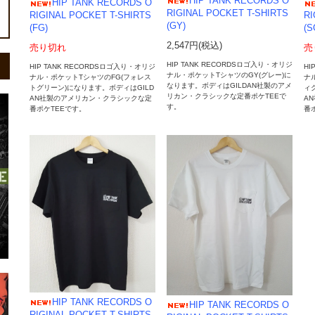
HIP TANK RECORDS O
HIP TANK RECORDS O
RIGINAL POCKET T-SHIRTS
RIGINAL POCKET T-SHIRTS
RI
(GY)
(FG)
(S
2,547円(税込)
売り切れ
売
HIP TANK RECORDSロゴ入り・オリジ
HIP TANK RECORDSロゴ入り・オリジ
HI
ナル・ポケットTシャツのGY(グレー)に
ナル・ポケットTシャツのFG(フォレス
ナ
なります。ボディはGILDAN社製のアメ
トグリーン)になります。ボディはGILD
ィ
リカン・クラシックな定番ポケTEEで
AN社製のアメリカン・クラシックな定
A
す。
番ポケTEEです。
番
HIP TANK RECORDS O
HIP TANK RECORDS O