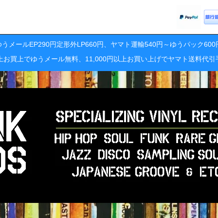
うメールEP290円定形外LP660円、ヤマト運輸540円～ゆうパック60
円以上お買上でゆうメール無料、11,000円以上お買い上げでヤマト送料代