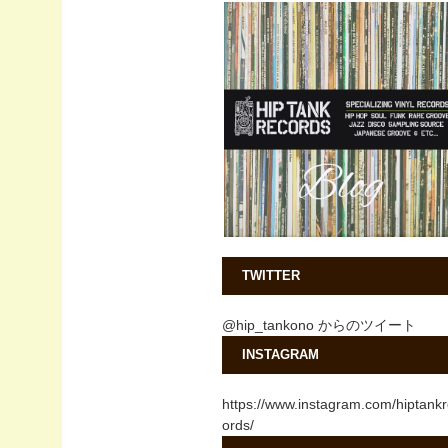
TWITTER
@hip_tankono からのツイート
INSTAGRAM
https://www.instagram.com/hiptank
ords/