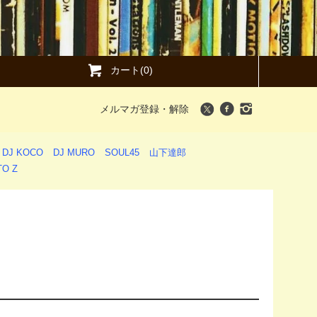
カート(0)
メルマガ登録・解除
DJ KOCO
DJ MURO
SOUL45
山下達郎
O Z