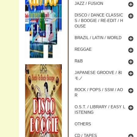
JAZZ / FUSION
DISCO / DANCE CLASSIC
S / BOOGIE / RE-EDIT / H
OUSE
BRAZIL / LATIN / WORLD
REGGAE
R&B
JAPANESE GROOVE / 和
モノ
ROCK / POPS / SSW / AO
R
O.S.T. / LIBRARY / EASY L
ISTENING
OTHERS
CD / TAPES