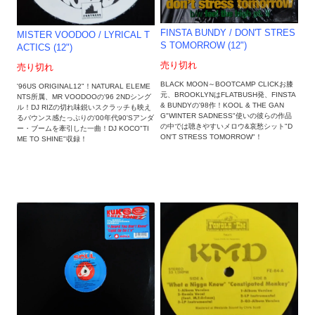
FINSTA BUNDY / DON'T STRES
MISTER VOODOO / LYRICAL T
S TOMORROW (12")
ACTICS (12")
売り切れ
売り切れ
BLACK MOON～BOOTCAMP CLICKお膝
'96US ORIGINAL12"！NATURAL ELEME
元、BROOKLYNはFLATBUSH発、FINSTA
NTS所属、MR VOODOOの'96 2NDシング
& BUNDYの'98作！KOOL & THE GAN
ル！DJ RIZの切れ味鋭いスクラッチも映え
G"WINTER SADNESS"使いの彼らの作品
るバウンス感たっぷりの'00年代90'Sアンダ
の中では聴きやすいメロウ&哀愁シット"D
ー・ブームを牽引した一曲！DJ KOCO"TI
ON'T STRESS TOMORROW"！
ME TO SHINE"収録！