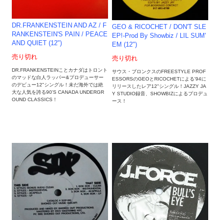
DR.FRANKENSTEIN AND AZ / F
GEO & RICOCHET / DON'T SLE
RANKENSTEIN'S PAIN / PEACE
EP!-Prod By Showbiz / LIL SUM'
AND QUIET (12")
EM (12")
売り切れ
売り切れ
DR.FRANKENSTEINことカナダはトロント
サウス・ブロンクスのFREESTYLE PROF
のマッドな白人ラッパー&プロデューサー
ESSORSのGEOとRICOCHETによる'94に
のデビュー12"シングル！未だ海外では絶
リリースしたレア12"シングル！JAZZY JA
大な人気を誇る90'S CANADA UNDERGR
Y STUDIO録音、SHOWBIZによるプロデュ
OUND CLASSICS！
ース！