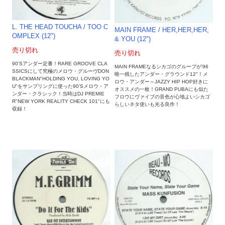
L. THE HEAD TOUCHA / TOO C
MAIN FRAME / HER,HER,HER,
OMPLEX (12")
& YOU (12")
売り切れ
売り切れ
90'Sアンダー定番！RARE GROOVE CLA
MAIN FRAMEなるシカゴのグループが'96
SSICSにして究極のメロウ・グルーヴDON
唯一残したアンダー・グラウンド12"！メ
BLACKMAN"HOLDING YOU, LOVING YO
ロウ・アンダー～JAZZY HIP HOP好きに
U"をサンプリングに使った90'Sメロウ・ア
オススメの一枚！GRAND PUBAにも似た
ンダー・クラシック！当時はDJ PREMIE
フロウにヴァイブの音色が心地よいシカゴ
R"NEW YORK REALITY CHECK 101"にも
らしいネタ使いも光る良作！
収録！