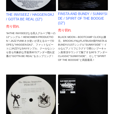
FINSTA AND BUNDY / SUNNYSI
THE INVISEEZ / HAGGEN-DAJ
DE / SPIRIT OF THE BOOGIE
/ GOTTA BE REAL (12")
(12")
売り切れ
売り切れ
'94THE INVISEEZなる四人グループ唯一の
12"シングル！HENCHMEN PRODUCTIO
BLACK MOON～BOOTCAMP CLICKお膝
N！JAZZ FUNKネタ使いが冴えるローでD
元、BROOKLYNはFLATBUSH発FINSTA &
OPEな"HAGGEN-DAJ"、ファットなビー
BUNDYの1STシングル"SUNNYSIDE"！イ
トにJAZZYなSAXサンプル、クールなシン
ルなピアノリフにラグドで煙たいブーキャ
セ音も印象的な浮遊系90'Sアンダー隠れ定
ン真骨頂サウンドで魅了する90'S アンダー
番の"GOTTA BE REAL"をカップリング！
CLASSIC"SUNNYSIDE"、そして"SPIRIT
OF THE BOOGIE"と両面最高！