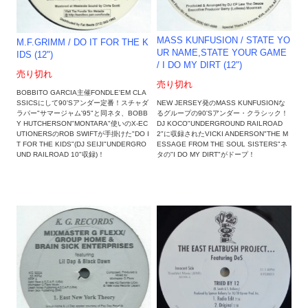
MASS KUNFUSION / STATE YO
M.F.GRIMM / DO IT FOR THE K
UR NAME,STATE YOUR GAME
IDS (12")
/ I DO MY DIRT (12")
売り切れ
売り切れ
BOBBITO GARCIA主催FONDLE'EM CLA
NEW JERSEY発のMASS KUNFUSIONな
SSICSにして90'Sアンダー定番！スチャダ
るグループの90'Sアンダー・クラシック！
ラパー"サマージャム'95"と同ネタ、BOBB
DJ KOCO"UNDERGROUND RAILROAD
Y HUTCHERSON"MONTARA"使いのX-EC
2"に収録されたVICKI ANDERSON"THE M
UTIONERSのROB SWIFTが手掛けた"DO I
ESSAGE FROM THE SOUL SISTERS"ネ
T FOR THE KIDS"(DJ SEIJI"UNDERGRO
タの"I DO MY DIRT"がドープ！
UND RAILROAD 10"収録)！