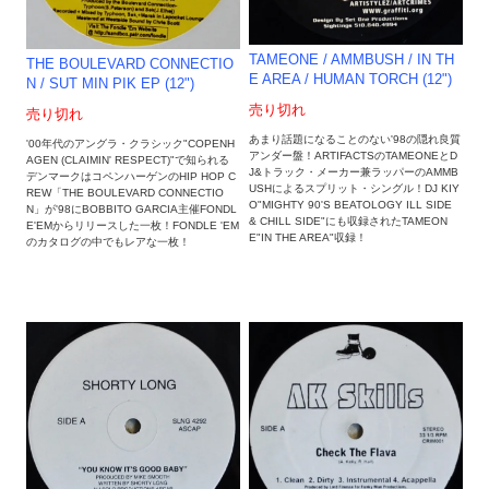
TAMEONE / AMMBUSH / IN TH
THE BOULEVARD CONNECTIO
E AREA / HUMAN TORCH (12")
N / SUT MIN PIK EP (12")
売り切れ
売り切れ
あまり話題になることのない'98の隠れ良質
'00年代のアングラ・クラシック"COPENH
アンダー盤！ARTIFACTSのTAMEONEとD
AGEN (CLAIMIN' RESPECT)"で知られる
J&トラック・メーカー兼ラッパーのAMMB
デンマークはコペンハーゲンのHIP HOP C
USHによるスプリット・シングル！DJ KIY
REW「THE BOULEVARD CONNECTIO
O"MIGHTY 90'S BEATOLOGY ILL SIDE
N」が'98にBOBBITO GARCIA主催FONDL
& CHILL SIDE"にも収録されたTAMEON
E'EMからリリースした一枚！FONDLE 'EM
E"IN THE AREA"収録！
のカタログの中でもレアな一枚！