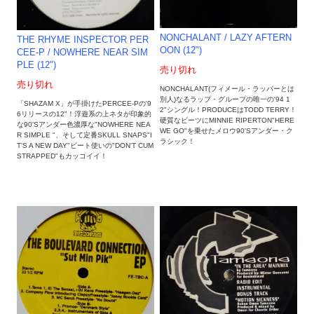
NONCHALANT / LAZY AFTERN
THE RHYME INSPECTOR PER
OON (12")
CEE-P / NOWHERE NEAR SIM
PLE (12")
売り切れ
売り切れ
NONCHALANT(フィメール・ラッパーとは
別人)なるラップ・グループの唯一の'94 1
「SHAZAM X」が手掛けたPERCEE-Pの'9
2"シングル！PRODUCEはTODD TERRY！
6リリースの12"！浮遊系の上ネタが印象的
硬質なビーツにMINNIE RIPERTON"HERE
な90'Sアンダー色濃厚な"NOWHERE NEA
WE GO"を乗せたメロウ90'Sアンダー・ク
R SIMPLE "、そして定番SKULL SNAPS"I
ラシック！
T'S A NEW DAY"ビート使いの"DON'T CUM
STRAPPED"もカッコイイ！