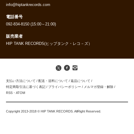
info@hiptankrecords.com
電話番号
092-834-8150 (15:00～21:00)
販売業者
HIP TANK RECORDS(ヒップタンク・レコ－ズ）
支払い方法について
/
配送・送料について
/
返品について
/
特定商取引法に基づく表記
/
プライバシーポリシー
/
メルマガ登録・解除
/
RSS
・
ATOM
Copyright 2013-2018 © HIP TANK RECORDS. AllRight Reserved.