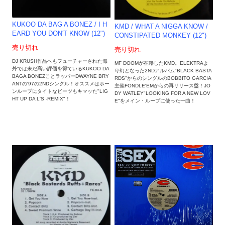
KUKOO DA BAG A BONEZ / I H
KMD / WHAT A NIGGA KNOW /
EARD YOU DON'T KNOW (12")
CONSTIPATED MONKEY (12")
売り切れ
売り切れ
DJ KRUSH作品へもフューチャーされた海
MF DOOMが在籍したKMD。ELEKTRAよ
外では未だ高い評価を得ているKUKOO DA
り幻となった2NDアルバム"BLACK BASTA
BAGA BONEZことラッパーDWAYNE BRY
RDS"からのシングルのBOBBITO GARCIA
ANTの'97の2NDシングル！オススメはホー
主催FONDLE'EMからの再リリース盤！JO
ンループにタイトなビーツもキマッた"LIG
DY WATLEY"LOOKING FOR A NEW LOV
HT UP DA L'S -REMIX"！
E"をメイン・ループに使った一曲！