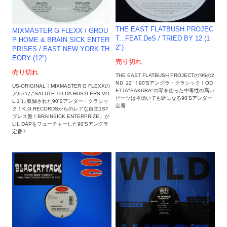
THE EAST FLATBUSH PROJEC
MIXMASTER G FLEXX / GROU
T...FEAT.DeS / TRIED BY 12 (1
P HOME & BRAIN SICK ENTER
2")
PRISES / EAST NEW YORK TH
EORY (12")
売り切れ
売り切れ
THE EAST FLATBUSH PROJECTの'96の2
NＤ 12"！90'Sアングラ・クラシック！OD
US-ORIGINAL！MIXMASTER G FLEXXの
ETTA"SAKURA"の琴を使った中毒性の高い
アルバム"SALUTE TO DA HUSTLERS VO
ビーツは今聴いても癖になる90'Sアンダー
L.1"に収録された90'Sアンダー・クラシッ
定番
ク！K.G.RECORDSからのレアな自主1ST
プレス盤！BRAINSICK ENTERPRIZE」が
LIL DAPをフューチャーした90'Sアングラ
定番！