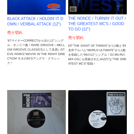
THE NONCE / TURNIN' IT OUT /
BLACK ATTACK / HOLDIN' IT D
THE GREATEST MC'S / GOOD
OWN / VERBAL ATTACK (12")
TO GO (12")
売り切れ
売り切れ
'97マイナーCORRECTから出た12"シング
ル・オンリー曲！RARE GROOVE～MELL
EP"THE SIGHT OF THINGS"から2曲と'95
OW GROOVE CLASSICSとして名高いST
名作アルバム"WORLD ULTIMATE"から1曲
EVE PARKS"MOVIN' IN THE RIGHT DIRE
を収録した'99の12"シングル！DJ MU-Rの
CTION"ネタの90'Sアングラ・クラシッ
MIX-CDにも収録されたJAZZYな"THE GRE
ク！
ATEST MC'S"収録！