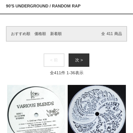
90'S UNDERGROUND / RANDOM RAP
おすすめ順
価格順
新着順
全
411
商品
< 前
次 >
全
411
件
1
-
36
表示