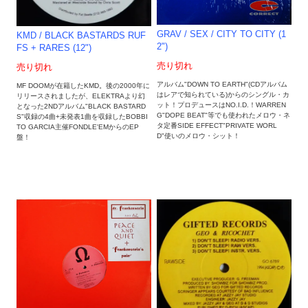
GRAV / SEX / CITY TO CITY (1
KMD / BLACK BASTARDS RUF
2")
FS + RARES (12")
売り切れ
売り切れ
アルバム"DOWN TO EARTH"(CDアルバム
MF DOOMが在籍したKMD。後の2000年に
はレアで知られている)からのシングル・カ
リリースされましたが、ELEKTRAより幻
ット！プロデュースはNO.I.D.！WARREN
となった2NDアルバム"BLACK BASTARD
G"DOPE BEAT"等でも使われたメロウ・ネ
S"収録の4曲+未発表1曲を収録したBOBBI
タ定番SIDE EFFECT"PRIVATE WORL
TO GARCIA主催FONDLE'EMからのEP
D"使いのメロウ・シット！
盤！