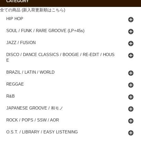
CATEGORY
全ての商品 (新入荷更新順はこちら)
HIP HOP
SOUL / FUNK / RARE GROOVE (LP+45s)
JAZZ / FUSION
DISCO / DANCE CLASSICS / BOOGIE / RE-EDIT / HOUS
E
BRAZIL / LATIN / WORLD
REGGAE
R&B
JAPANESE GROOVE / 和モノ
ROCK / POPS / SSW / AOR
O.S.T. / LIBRARY / EASY LISTENING