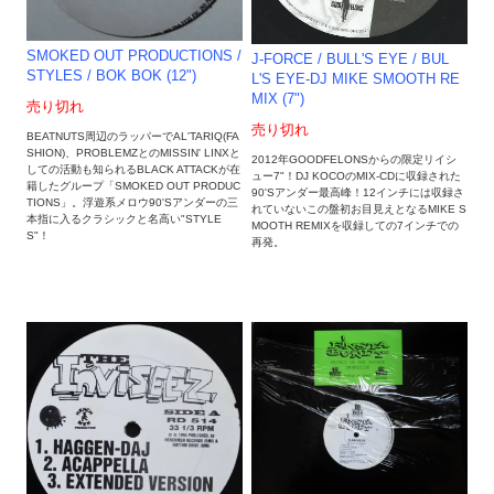
SMOKED OUT PRODUCTIONS /
J-FORCE / BULL'S EYE / BUL
STYLES / BOK BOK (12")
L'S EYE-DJ MIKE SMOOTH RE
MIX (7")
売り切れ
売り切れ
BEATNUTS周辺のラッパーでAL'TARIQ(FA
SHION)、PROBLEMZとのMISSIN' LINXと
2012年GOODFELONSからの限定リイシ
しての活動も知られるBLACK ATTACKが在
ュー7"！DJ KOCOのMIX-CDに収録された
籍したグループ「SMOKED OUT PRODUC
90'Sアンダー最高峰！12インチには収録さ
TIONS」。浮遊系メロウ90'Sアンダーの三
れていないこの盤初お目見えとなるMIKE S
本指に入るクラシックと名高い"STYLE
MOOTH REMIXを収録しての7インチでの
S"！
再発。