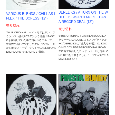
DERELIKS / A TURN ON THE W
VARIOUS BLENDS / CHILL AS I
HEEL IS WORTH MORE THAN
FLEX / THE DOPESS (12")
A RECORD DEAL (12")
売り切れ
売り切れ
'96US ORIGINAL！ベイエリアはサン・フ
'95US ORIGINAL！DJのHEN BOOGIEと
ランシスコ発の90'Sアングラ名盤！RASC
ラッパーのIZADOEによるアングラ・グル
Oも在籍していた事で知られるグループ。
ープDERELIKSの7曲入りEP盤！DJ KOC
中毒性の高いブツ切りのエレピのフレーズ
O MIX CD"UNDERGROUND RAILROAD
が印象深いドープ・シットでDJ SEIJI"UND
2"収録で屈折したウッド・ベースと定番LO
ERGROUND RAILROAD 3"収録。
NG REDを下敷きにしたビーツで人気の"I A
M A RECORD"！