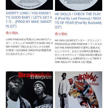
SHORTY LONG / YOU KNOW I
AK SKILLS / CHECK THE FLAV
T'S GOOD BABY / LET'S GET A
A (Prod By Lord Finesse) / NIGH
T IT... (PROD BY MIKE SMOOT
TS OF FEAR (Prod By Buckwild)
H) (12")
(12")
売り切れ
売り切れ
LORD FINESSEが手掛けた'94の90'Sアン
AK SKILLSの90'Sアンダー・クラシック！
ダー・クラシック"SHORTY'Z DOIN' HIS O
PRODUCEはLORD FINESSE！フィネスの
WN THANG"で知られるブロンクスのMC
3rd"THE AWAKENING"の翌年に発表され
の'96作！DJのMIKE SMOOTHが両面手掛
たシングルで、まさにその時代の延長線上
けた忘れがたきシングル！
のフィネスサウンド！伝説のHAZEが贈るD
J PREMIERによる傑作90'Sコンピ"NEW Y
ORK REALITY CHECK 101"収録。