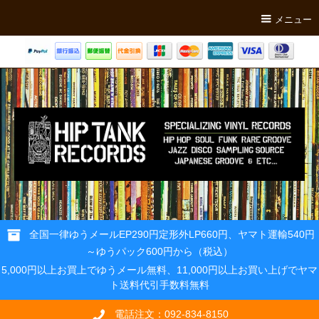
メニュー
全国一律ゆうメールEP290円定形外LP660円、ヤマト運輸540円
～ゆうパック600円から（税込）
5,000円以上お買上でゆうメール無料、11,000円以上お買い上げでヤマ
ト送料代引手数料無料
電話注文：092-834-8150