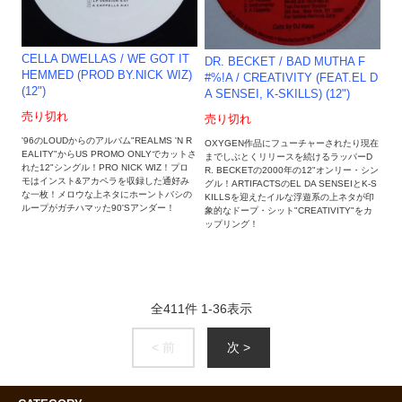
CELLA DWELLAS / WE GOT IT
DR. BECKET / BAD MUTHA F
HEMMED (PROD BY.NICK WIZ)
#%!A / CREATIVITY (FEAT.EL D
(12")
A SENSEI, K-SKILLS) (12")
売り切れ
売り切れ
'96のLOUDからのアルバム"REALMS 'N R
OXYGEN作品にフューチャーされたり現在
EALITY"からUS PROMO ONLYでカットさ
までしぶとくリリースを続けるラッパーD
れた12"シングル！PRO NICK WIZ！プロ
R. BECKETの2000年の12"オンリー・シン
モはインスト&アカペラを収録した通好み
グル！ARTIFACTSのEL DA SENSEIとK-S
な一枚！メロウな上ネタにホーントバシの
KILLSを迎えたイルな浮遊系の上ネタが印
ループがガチハマッた90'Sアンダー！
象的なドープ・シット"CREATIVITY"をカ
ップリング！
全
411
件
1
-
36
表示
< 前
次 >