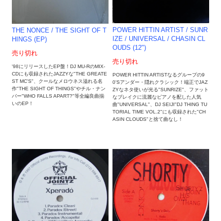
POWER HITTIN ARTIST / SUNR
THE NONCE / THE SIGHT OF T
IZE / UNIVERSAL / CHASIN CL
HINGS (EP)
OUDS (12")
売り切れ
売り切れ
'98にリリースしたEP盤！DJ MU-RのMIX-
CDにも収録されたJAZZYな"THE GREATE
POWER HITTIN ARTISTなるグループの9
ST MC'S"、クールなメロウネス溢れる名
0'Sアンダー・隠れクラシック！端正でJAZ
作"THE SIGHT OF THINGS"やチル・ナン
ZYなネタ使いが光る"SUNRIZE"、ファット
バー"WHO FALLS APART?"等全編良曲揃
なブレイクに流麗なピアノを配した人気
いのEP！
曲"UNIVERSAL"、DJ SEIJI"DJ THING TU
TORIAL TIME VOL.2"にも収録された"CH
ASIN CLOUDS"と捨て曲なし！