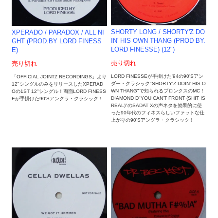
SHORTY LONG / SHORTY'Z DO
XPERADO / PARADOX / ALL NI
IN' HIS OWN THANG (PROD BY.
GHT (PROD.BY LORD FINESS
LORD FINESSE) (12")
E)
売り切れ
売り切れ
LORD FINESSEが手掛けた'94の90'Sアン
「OFFICIAL JOINTZ RECORDINGS」より
ダー・クラシック"SHORTY'Z DOIN' HIS O
12"シングルのみをリリースしたXPERAD
WN THANG"で知られるブロンクスのMC！
Oの1ST 12"シングル！両面LORD FINESS
DIAMOND D"YOU CAN'T FRONT (SHIT IS
Eが手掛けた90'Sアングラ・クラシック！
REAL)"のSADAT Xの声ネタを効果的に使
った90年代のフィネスらしいファットな仕
上がりの90'Sアングラ・クラシック！