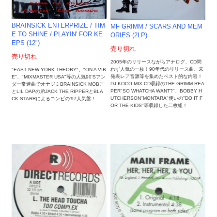
BRAINSICK ENTERPRIZE / TIM
MF GRIMM / SCARS AND MEM
E TO SHINE / PLAYIN' FOR KE
ORIES (2LP)
EPS (12")
売り切れ
売り切れ
2005年のリリースながらアナログ、CD問
わず人気の一枚！90年代のリリース曲、未
"EAST NEW YORK THEORY"、"ON A VIB
発表レア音源等を集めたベスト的な内容！
E"、"MIXMASTER USA"等の人気90'Sアン
DJ KOCO MIX CD収録のTHE GRIMM REA
ダー常連曲でオナジミBRAINSICK MOBこ
PER"SO WHATCHA WANT?"、BOBBY H
とLIL DAPの弟JACK THE RIPPERとBLA
UTCHERSON"MONTARA"使いの"DO IT F
CK STARRによるコンビの'97人気盤！
OR THE KIDS"等収録した二枚組！