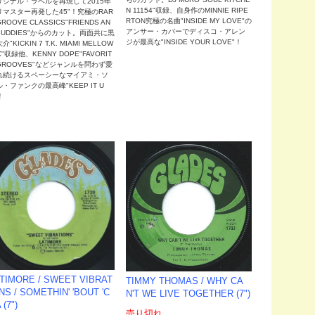
リジナル・ラベルを再現して2015年
N 11154"収録、自身作のMINNIE RIPE
リマスター再発した45"！究極のRAR
RTON究極の名曲"INSIDE MY LOVE"の
GROOVE CLASSICS"FRIENDS AN
アンサー・カバーでディスコ・アレン
 BUDDIES"からのカット。両面共に黒
ジが最高な"INSIDE YOUR LOVE"！
介"KICKIN 7 T.K. MIAMI MELLOW
X"収録他、KENNY DOPE"FAVORIT
 GROOVES"などジャンルを問わず愛
れ続けるスペーシーなマイアミ・ソ
・ファンクの最高峰"KEEP IT U
！
TIMORE / SWEET VIBRAT
TIMMY THOMAS / WHY CA
NS / SOMETHIN' 'BOUT 'C
N'T WE LIVE TOGETHER (7")
 (7")
売り切れ