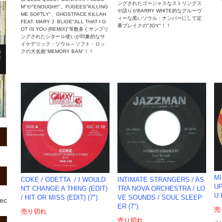
ングされたゴージャスなストリングス
M"や"ENOUGH!!"、FUGEES"KILLING
や語りがBARRY WHITE的なグルーヴ
ME SOFTLY"、GHOSTFACE KILLAH
ィーな黒いソウル・ナンバーにして定
FEAT. MARY J. BLIGE"ALL THAT I G
番ブレイクの"JOY"！！
OT IS YOU (REMIX)"等数多くサンプリ
ングされたシタール使いが印象的なサ
イケデリック・ソウル～ソフト・ロッ
クの大名曲"MEMORY BAN"！！
MI
INTIMATE STRANGERS / AS
COKE / ODETTA ‎ / I WOULD
UP
TRA NOVA ORCHESTRA ‎/ LO
N'T CHANGE A THING (EDIT)
U 
VE SOUNDS / SOUL SLEEP
/ HIT OR MISS (EDIT) (7")
rec
ER (7")
売
売り切れ
売り切れ