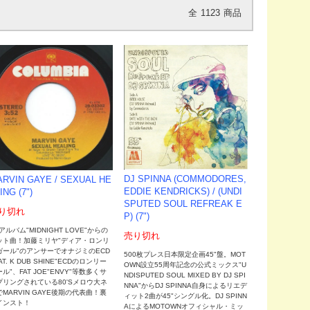
全
1123
商品
DJ SPINNA (COMMODORES,
RVIN GAYE / SEXUAL HE
EDDIE KENDRICKS) ‎/ (UNDI
ING (7")
SPUTED SOUL REFREAK E
り切れ
P) (7")
2アルバム"MIDNIGHT LOVE"からの
売り切れ
ット曲！加藤ミリヤ"ディア・ロンリ
ガール"のアンサーでオナジミのECD
500枚プレス日本限定企画45"盤。MOT
AT. K DUB SHINE"ECDのロンリー
OWN設立55周年記念の公式ミックス"U
ル"、FAT JOE"ENVY"等数多くサ
NDISPUTED SOUL MIXED BY DJ SPI
プリングされている80'Sメロウ大ネ
NNA"からDJ SPINNA自身によるリエデ
MARVIN GAYE後期の代表曲！裏
ィット2曲が45"シングル化。DJ SPINN
インスト！
AによるMOTOWNオフィシャル・ミッ