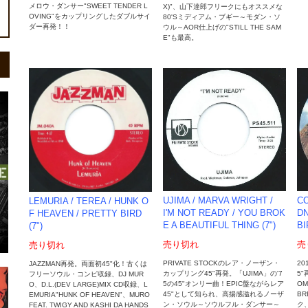
メロウ・ダンサー"SWEET TENDER L
X)"、山下達郎フリークにもオススメな
OVING"をカップリングしたダブルサイ
80'Sミディアム・ブギー～モダン・ソ
ダー再発！！
ウル～AOR仕上げの"STILL THE SAM
E"も最高。
CO
UJIMA / MARVA WRIGHT ‎/
LEMURIA / TEREA / HUNK O
DN
I'M NOT READY / YOU BROK
F HEAVEN / PRETTY BIRD
BI
E A BEAUTIFUL THING (7")
(7")
売
売り切れ
売り切れ
20
PRIVATE STOCKのレア・ノーザン・
JAZZMAN再発。両面初45"化！古くは
5"
カップリング45"再発。「UJIMA」の'7
フリーソウル・コンピ収録、DJ MUR
OM
5の45"オンリー曲！EPIC盤ながらレア
O、D.L.(DEV LARGE)MIX CD収録、L
BR
45"として知られ、高揚感溢れるノーザ
EMURIA"HUNK OF HEAVEN"、MURO
ク
ン・ソウル～ソウルフル・ダンサー～
FEAT. TWIGY AND KASHI DA HANDS