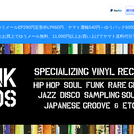
うメールEP290円定形外LP660円、ヤマト運輸540円～ゆうパック60
円以上お買上でゆうメール無料、11,000円以上お買い上げでヤマト送料代