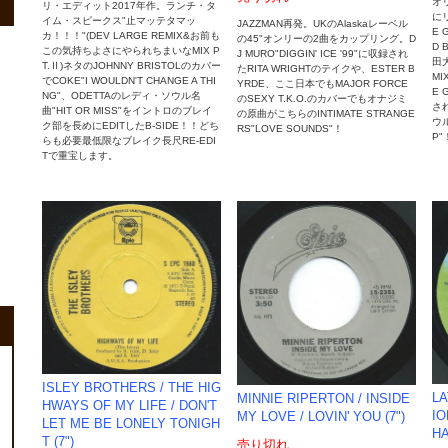
オ
リ・エディット2017年作。ランチ・タ
に
イム・スピークス"止マッテタマッ
JAZZMAN再発。UKのAlaskaレーベル
E 
カ！！！"(DEV LARGE REMIX&お前も
の45"オンリーの2曲をカップリング。D
D
この気持ちよさにやられちまいなMIX P
J MURO"DIGGIN' ICE '99"に収録され
田大
T.Ⅱ)ネタのJOHNNY BRISTOLのカバー
たRITA WRIGHTのテイクや、ESTER B
MI
でCOKE"I WOULDN'T CHANGE A THI
YRDE、ここ日本でもMAJOR FORCE
E
NG"、ODETTAのレディ・ソウル名
のSEXY T.K.O.のカバーでもオナジミ
さ
曲"HIT OR MISS"をイントロのブレイ
の原曲がこちらのINTIMATE STRANGE
ウル
ク部を長めにEDITしたB-SIDE！！どち
RS"LOVE SOUNDS"！
P"
らも必要最低限なブレイク長尺RE-EDI
Tで重宝します。
ISLEY BROTHERS / THE HIG
LA
MINNIE RIPERTON / INSIDE
HWAYS OF MY LIFE / DON'T
IO
MY LOVE / LOVIN' YOU (7")
LET ME BE LONELY TONIGH
HA
T (7")
売り切れ