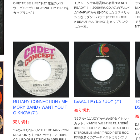
ッテ
モダン・ソウル最高峰の名曲"I'M NOT
OME"TRIBE LIFE"ネタ"究極のメロ
M
READY"！！2000年のCDのみのアルバ
ウ・グルーヴTEREA"PRETTY BIRD"を
まい
ム"MARVA"から初45"化したゴスペリッ
カップリング！
T
シュなモダン・バラード"YOU BROKE
で
A BEAUTIFUL THING"をカップリング
N'
した一枚。
ISAAC HAYES ‎/ JOY (7")
T
ROTARY CONNECTION ‎/ ME
DS
MORY BAND / WANT YOU T
売り切れ
O KNOW (7")
売
'75アルバム"JOY"からの45"タイトル・
売り切れ
カット。KANYE WEST FEAT. ANDRÉ
DJ
3000"30 HOURS"、INSPECTAH DEC
MI
'67の2NDアルバム"THE ROTARY CON
K"TROUBLE MAN"(PROD PETE ROC
L
NECTION"からの45"カット。A TRIBE
K)等数多くのアーティストにサンプリ
て
CALLED QUEST"BONITA APPLEBU