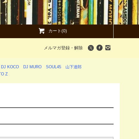
カート(0)
メルマガ登録・解除
DJ KOCO
DJ MURO
SOUL45
山下達郎
O Z