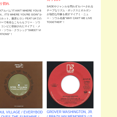
り切れ
SADEやジャンルを問わずカバーされる
チープなリズム・ボックスとオルガン
Hアルバム"IT AIN'T WHERE YOU B
が強烈な印象を残すマイアミ・ニュ
N... IT'S WHERE YOU'RE GOIN'"か
ー・ソウル名曲"WHY CAN'T WE LIVE
のカット。藤原ヒロシ FEAT UAでの
TOGETHER"！
バーで有名なこちらもフリー・ソウ
・コンピに収録されたマイアミ・メ
ウ・ソウル・クラシック"SWEET VI
ATIONS"！
GROVER WASHINGTON, JR.
UL VILLAGE / EVERYBOD
‎/ BRAZILIAN MEMORIES / I'L
LOVES THE SUNSHINE /