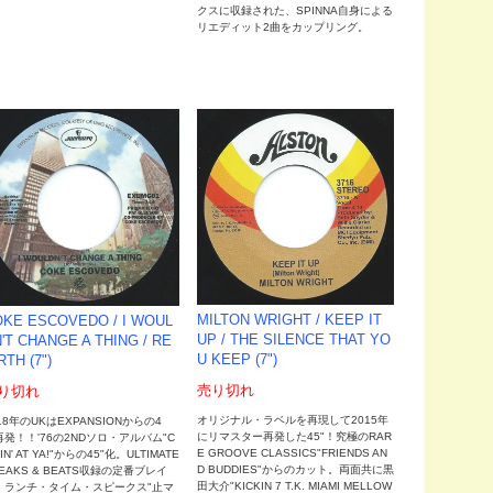
クスに収録された、SPINNA自身による
リエディット2曲をカップリング。
MILTON WRIGHT / KEEP IT
KE ESCOVEDO ‎/ I WOUL
UP / THE SILENCE THAT YO
'T CHANGE A THING / RE
U KEEP (7")
RTH (7")
売り切れ
り切れ
オリジナル・ラベルを再現して2015年
18年のUKはEXPANSIONからの4
にリマスター再発した45"！究極のRAR
再発！！'76の2NDソロ・アルバム"C
E GROOVE CLASSICS"FRIENDS AN
IN' AT YA!"からの45"化。ULTIMATE
D BUDDIES"からのカット。両面共に黒
EAKS & BEATS収録の定番ブレイ
田大介"KICKIN 7 T.K. MIAMI MELLOW
、ランチ・タイム・スピークス"止マ