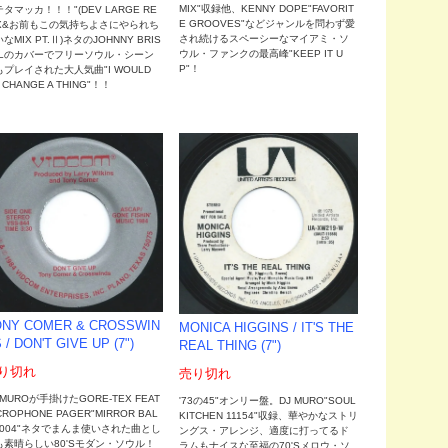
MIX"収録他、KENNY DOPE"FAVORIT
タマッカ！！！"(DEV LARGE RE
E GROOVES"などジャンルを問わず愛
IX&お前もこの気持ちよさにやられち
され続けるスペーシーなマイアミ・ソ
なMIX PT.Ⅱ)ネタのJOHNNY BRIS
ウル・ファンクの最高峰"KEEP IT U
OLのカバーでフリーソウル・シーン
P"！
もプレイされた大人気曲"I WOULD
T CHANGE A THING"！！
ONY COMER & CROSSWIN
MONICA HIGGINS / IT'S THE
 / DON'T GIVE UP (7")
REAL THING (7")
り切れ
売り切れ
 MUROが手掛けたGORE-TEX FEAT
'73の45"オンリー盤。DJ MURO"SOUL
CROPHONE PAGER"MIRROR BAL
KITCHEN 11154"収録、華やかなストリ
 2004"ネタでまんま使いされた曲とし
ングス・アレンジ、適度に打ってるド
も素晴らしい80'Sモダン・ソウル！
ラムもナイスな至福の70'Sメロウ・ソ