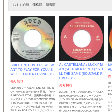
おすすめ順
価格順
新着順
AL CASTELLANA / LUCKY M
MA
BRIEF ENCOUNTER ‎/ WE W
AN (SOULTALK REMIX) / STI
AL
ANT TO PLAY FOR YOU / S
LL THE SAME (SOULTALK R
WEET TENDER LOVING (7")
売
EMIX) (7")
売り切れ
'8
売り切れ
ヒ
UKの再発レーベルATHENS OF THE N
ー
ORTHから2015年の初45"再発。「RAR
2013年、イタリアの隠れ名レーベルLA
FE
E GROOVE ATOZ」誌掲載の通称虹ジ
DEMOTOからのCDオンリー・アルバ
ガー
ャケでオナジミの81年の2ND"WE WAN
ム"OUTSIDE MY WINDOW"収録曲をS
ン
T TO PLAY"収録。心弾む極上のモダ
OULTALKがREMIXした45"シングル。
タで
ン・ソウル・ブギーの名曲"WE WANT
極上現行モダン・ソウルに仕上げた快
は
TO PLAY FOR YOU"！！ソウルフル・
作"LUCKY MAN (SOULTALK REMI