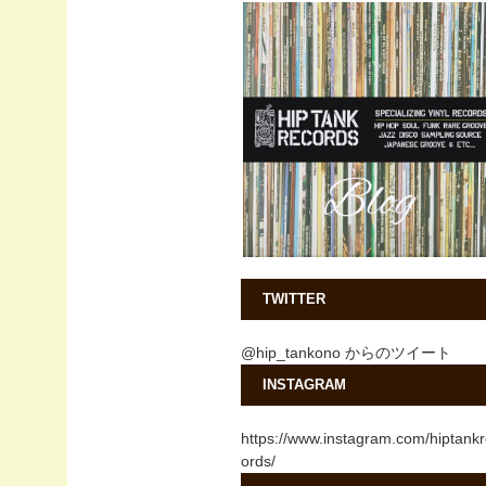
TWITTER
@hip_tankono からのツイート
INSTAGRAM
https://www.instagram.com/hiptank
ords/