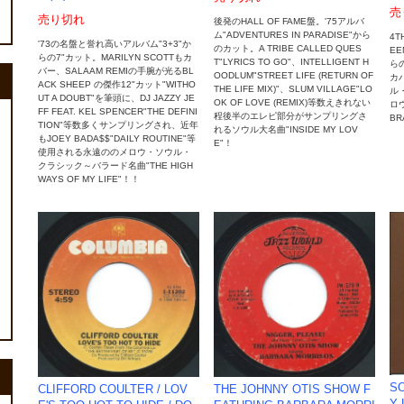
売
売り切れ
後発のHALL OF FAME盤。'75アルバ
ム"ADVENTURES IN PARADISE"から
4T
'73の名盤と誉れ高いアルバム"3+3"か
のカット。A TRIBE CALLED QUES
EE
らの7"カット。MARILYN SCOTTもカ
T"LYRICS TO GO"、INTELLIGENT H
ら
バー、SALAAM REMIの手腕が光るBL
OODLUM"STREET LIFE (RETURN OF
カ
ACK SHEEP の傑作12"カット"WITHO
THE LIFE MIX)"、SLUM VILLAGE"LO
ル
UT A DOUBT"を筆頭に、DJ JAZZY JE
OK OF LOVE (REMIX)等数えきれない
ロ
FF FEAT. KEL SPENCER"THE DEFINI
程後半のエレピ部分がサンプリングさ
BR
TION"等数多くサンプリングされ、近年
れるソウル大名曲"INSIDE MY LOV
もJOEY BADA$$"DAILY ROUTINE"等
E"！
使用される永遠ののメロウ・ソウル・
クラシック～バラード名曲"THE HIGH
WAYS OF MY LIFE"！！
SO
CLIFFORD COULTER ‎/ LOV
THE JOHNNY OTIS SHOW F
Y 