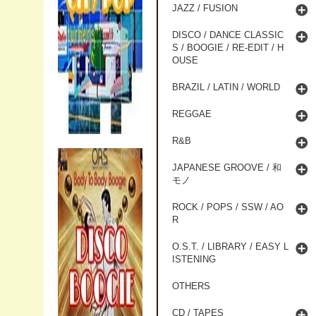
JAZZ / FUSION
DISCO / DANCE CLASSIC
S / BOOGIE / RE-EDIT / H
OUSE
BRAZIL / LATIN / WORLD
REGGAE
R&B
JAPANESE GROOVE / 和
モノ
ROCK / POPS / SSW / AO
R
O.S.T. / LIBRARY / EASY L
ISTENING
OTHERS
CD / TAPES