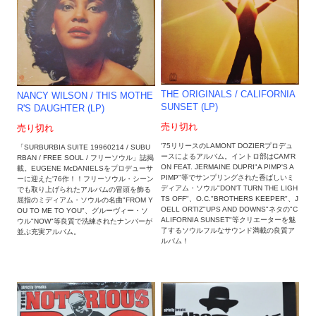
THE ORIGINALS ‎/ CALIFORNIA
NANCY WILSON / THIS MOTHE
SUNSET (LP)
R'S DAUGHTER (LP)
売り切れ
売り切れ
'75リリースのLAMONT DOZIERプロデュ
「SURBURBIA SUITE 19960214 / SUBU
ースによるアルバム。イントロ部はCAM'R
RBAN / FREE SOUL / フリーソウル」誌掲
ON FEAT. JERMAINE DUPRI"A PIMP'S A
載。EUGENE McDANIELSをプロデューサ
PIMP"等でサンプリングされた香ばしいミ
ーに迎えた'76作！！フリーソウル・シーン
ディアム・ソウル"DON'T TURN THE LIGH
でも取り上げられたアルバムの冒頭を飾る
TS OFF"、O.C."BROTHERS KEEPER"、J
屈指のミディアム・ソウルの名曲"FROM Y
OELL ORTIZ"UPS AND DOWNS"ネタの"C
OU TO ME TO YOU"、グルーヴィー・ソ
ALIFORNIA SUNSET"等クリエーターを魅
ウル"NOW"等良質で洗練されたナンバーが
了するソウルフルなサウンド満載の良質ア
並ぶ充実アルバム。
ルバム！