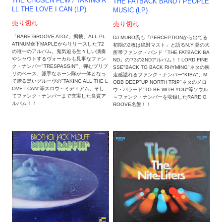
THE CHOSEN FEW / TAKING A
THE FATBACK BAND ‎/ PEOPLE
LL THE LOVE I CAN (LP)
MUSIC (LP)
売り切れ
売り切れ
「RARE GROOVE ATOZ」掲載。ALL PL
DJ MURO氏も「PERCEPTIONから出てる
ATINUM傘下MAPLEからリリースした’72
初期の2枚は絶対マスト」と語るN.Y.発の大
の唯一のアルバム。鬼気迫る生々しい演奏
所帯ファンク・バンド「THE FATBACK BA
やシャウトするヴォーカルも見事なファン
ND」の'73の2NDアルバム！！LORD FINE
ク・ナンバー"TRESPASSIN'"、弾むブリブ
SSE"BACK TO BACK RHYMING"ネタの疾
リのベース、派手なホーン隊が一体となっ
走感溢れるファンク・ナンバー"KIBA"、M
て贈る黒いグルーヴの"TAKING ALL THE L
OBB DEEP"UP NORTH TRIP"ネタのメロ
OVE I CAN"等スロウ～ミディアム、そし
ウ・バラード"TO BE WITH YOU"等ソウル
てファンク・ナンバーまで充実した良質ア
～ファンク・ナンバーを収録したRARE G
ルバム！！
ROOVE名盤！！