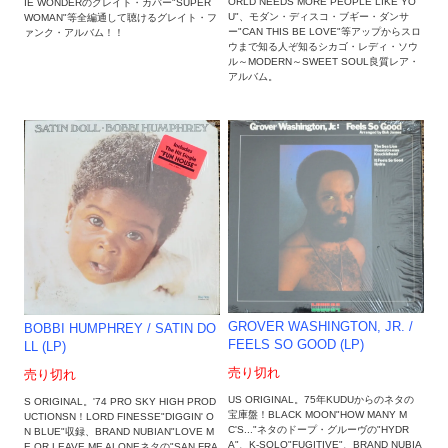
ORLD NEEDS MORE PEOPLE LIKE YO
IE WONDERのグレイト・カバー"SUPER
U"、モダン・ディスコ・ブギー・ダンサ
WOMAN"等全編通して聴けるグレイト・フ
ー"CAN THIS BE LOVE"等アップからスロ
ァンク・アルバム！！
ウまで知る人ぞ知るシカゴ・レディ・ソウ
ル～MODERN～SWEET SOUL良質レア・
アルバム。
GROVER WASHINGTON, JR. /
BOBBI HUMPHREY ‎/ SATIN DO
FEELS SO GOOD (LP)
LL (LP)
売り切れ
売り切れ
US ORIGINAL。75年KUDUからのネタの
S ORIGINAL。'74 PRO SKY HIGH PROD
宝庫盤！BLACK MOON"HOW MANY M
UCTIONSN！LORD FINESSE"DIGGIN' O
C'S..."ネタのドープ・グルーヴの"HYDR
N BLUE"収録、BRAND NUBIAN"LOVE M
A"、K-SOLO"FUGITIVE"、BRAND NUBIA
E OR LEAVE ME ALONEネタの"SAN FRA