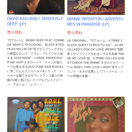
DAVID AXELROD ‎/ SERIOUSLY
MINNIE RIPERTON ‎/ ADVENTU
DEEP (LP)
RES IN PARADISE (LP)
売り切れ
売り切れ
'75アルバム。MOBB DEEP FEAT. CORME
US ORIGINAL。'75アルバム。A TRIBE C
GA"WHAT'S YA POISON"、BLACK EYED
ALLED QUEST"LYRICS TO GO"、SLUM
PEAS"FALLIN' UP"等でサンプリングされ
VILLAGE"LOOK OF LOVE (REMIX)"等数
た硬質なロング・ドラム・ブレイクから始
多くサンプリングされるソウル大名曲"INSI
まる"1000 RADS"、LARGE PROFESSO
DE MY LOVE"他、A TRIBE CALLED QUE
R"HIP HOP"ネタのベース・ラインが鬼ド
ST"CHECK THE RHIME"ネタのメロウ・ソ
ープな黒すぎるJAZZ FUNK"KEN RUSSEL
ウル"BABY, THIS LOVE I HAVE"等サンプ
L"等こちらもクリエーター&トラック・メ
リング・ネタの宝庫にしてフィメール・ソ
ーカーを魅了するサウンドテンコ盛りの初
ウル究極の名盤！
期の2枚に負けないドープなブレイクビー
ツ・アルバム！！レア！！