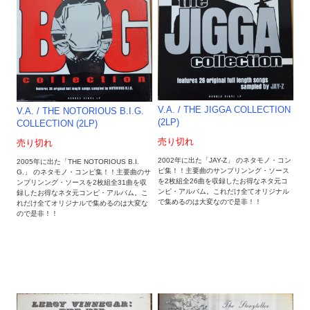
V.A. ‎/ THE JIGGA COLLECTION
V.A. / THE NOTORIOUS B.I.G.
(2LP)
COLLECTION (2LP)
売り切れ
売り切れ
2002年に出た「JAY-Z」 のネタモノ・コン
2005年に出た「THE NOTORIOUS B.I.
ピ集！！主要曲のサンプリンング・ソース
G.」 のネタモノ・コンピ集！！主要曲のサ
を2枚組全26曲を収録したお得なネタ元コ
ンプリンング・ソースを2枚組全31曲を収
ンピ・アルバム。これだけ全てオリジナル
録したお得なネタ元コンピ・アルバム。こ
で集めるのは大変なので是非！！
れだけ全てオリジナルで集めるのは大変な
ので是非！！