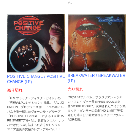
ム。
BREAKWATER ‎/ BREAKWATER
POSITIVE CHANGE ‎/ POSITIVE
(LP)
CHANGE (LP)
売り切れ
売り切れ
'78の1STアルバム。ブラジリアン～ラテ
「U.S.ブラック・ディスク・ガイド」の
ン・フレイヴァー香るFREE SOUL大名
「究極のLPコレクション」掲載。「AL JO
曲"WORK IT OUT"、洗練されたコミアゲ系
HNSON」プロデュース作！！'78の本アル
ミッド・ダンサーの名曲"NO LIMIT""等収
バムを唯一残したヴォーカル・グループ
録した瑞々しい魅力溢れるフリーソウル～
「POSITIVE CHANGE 」によるD.C.産RA
AOR名盤。
RE SWEETアルバム。良質なソウル・ナン
バーがたっぷり詰まった古くからソウル・
マニア垂涎の究極のレア・アルバム！！