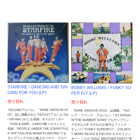
STARFIRE / DANCING AND SIN
BOBBY WILLIAMS ‎/ FUNKY SU
GING FOR YOU (LP)
PER FLY (LP)
売り切れ
売り切れ
'78の2NDアルバム。「RARE GROOVE AT
「RARE GROOVE ATOZ」誌掲載。'74の
OZ」誌に掲載された'76の1STアルバム"Ge
レア・ファンク・アルバム！！DJ SHADO
t Off With Us"にも収録、N.Y.のディガー
W"THE NUMBER SONG"でもサンプリン
「KON & AMIR」のMIXや数々のコンピに
グされたJ.B.そのものな強力なファンク・
収録、PEOPLE UNDER THE STAIRS"FLE
ナンバー"FUNKY SUPERFLY"、COLDCU
X OFF"やALPHA WANN"FLINGTRO"でも
T MORE"BEATS & PIECES"ネタのファン
サンプリングされた極上のメロウ・グルー
キー・ソウル"SOUL BROTHER PARTY"等