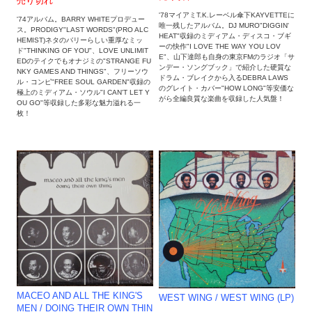
売り切れ
'78マイアミT.K.レーベル傘下KAYVETTEに
'74アルバム。BARRY WHITEプロデュー
唯一残したアルバム。DJ MURO"DIGGIN'
ス。PRODIGY"LAST WORDS"(PRO ALC
HEAT"収録のミディアム・ディスコ・ブギ
HEMIST)ネタのバリーらしい重厚なミッ
ーの快作"I LOVE THE WAY YOU LOV
ド"THINKING OF YOU"、LOVE UNLIMIT
E"、山下達郎も自身の東京FMのラジオ「サ
EDのテイクでもオナジミの"STRANGE FU
ンデー・ソングブック」で紹介した硬質な
NKY GAMES AND THINGS"、フリーソウ
ドラム・ブレイクから入るDEBRA LAWS
ル・コンピ"FREE SOUL GARDEN"収録の
のグレイト・カバー"HOW LONG"等安価な
極上のミディアム・ソウル"I CAN'T LET Y
がら全編良質な楽曲を収録した人気盤！
OU GO"等収録した多彩な魅力溢れる一
枚！
MACEO AND ALL THE KING'S
WEST WING ‎/ WEST WING (LP)
MEN / DOING THEIR OWN THIN