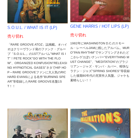
GENE HARRIS ‎/ HOT LIPS (LP)
S.O.U.L. ‎/ WHAT IS IT (LP)
売り切れ
売り切れ
1982年にWASHINGTON D.C.のスモー
「RARE GROOVE ATOZ」誌掲載。オハイ
ル・レーベルJAMに残したアルバム。MUR
オはクリーヴランド発のファンク・グルー
O"PAN RHYTHM"でサンプリングされたど
プ「S.O.U.L.」の1STアルバム"WHAT IS I
こかレゲエぽいナンバー"EVERYTHING M
T"！PETE ROCK"GO WITH THE FLO
UST CHANGE"、"MEDITATION"のブラジ
W"、ORGANIZED KONFUSION"RELEASI
リアン～ジャズ・サンバ・カバー、軽快な
NG HYPNOTICAL GASES"ネタでHIP HO
ラテン・ジャズ"SPRING SHORES"等収録
P～RARE GROOVEファンに大人気のRIC
した後期80年代の充実作人気盤。ジャケも
HARD EVANSによる名作"BURNING SPE
素晴らしい！！
AR"等収録したRARE GROOVE名盤1S
T！！