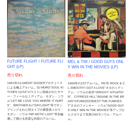
FUTURE FLIGHT / FUTURE FLI
MEL & TIM ‎/ GOOD GUYS ONL
GHT (LP)
Y WIN IN THE MOVIES (LP)
売り切れ
売り切れ
1981年のLAMONT DOZIERプロデュース
1969年の1STアルバム。PETE ROCK & C.
による極上アルバム。DJ MURO"SOUL KI
L.SMOOTH"I GOT A LOVE"ネタのミディ
TCHEN 11154"のラストに収録されたサマ
アム・ソウルの名作"GROOVY SITUATIO
ー・フィールなミディアム・モダン・ソウ
N"、CYPRESS HILL"INSANE IN THE BR
ル"LET ME LOVE YOU WHERE IT HURT
AIN"やFUNKDOOBIEST"THE FUNKIES
S"、BROTHER ALI"DAYLIGHT"等でサン
T"ネタのファンキー・ソウル"GOOD GUY
プリングされた同タイプの黄昏系メロウ・
S ONLY WIN IN THE MOVIES"等アップか
モダン・ソウル"HIP-NOTIC LADY"等全編
らスロウまで充実の60'Sソウル・アルバ
通して聴ける良質な内容のアルバム。
ム。