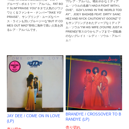
'77レア・アルバム。晴れやかなミディア
グルーヴ～ポエトリー・アルバム。FAT BO
ム・ソウルの名曲"I HAD A FIGHT WITH L
Y SLIM"PRAISE YOU"ネタで人気のジワジ
OVE"、GZA"LIVING IN THE WORLD TOD
ワとくるファンキー・ナンバー"TAKE YO'
AY"、JOEY BADA$$ FEAT. DIRTY SANC
PRAISE"、サンプリング・ユーズなベー
HEZ AND NYCK CAUTION"47 GOONZ"で
ス・ラインも渋いブルージーな"BUT IT CO
もサンプリングされたディープなミディア
MES OUT MAD"等特に海外で高い人気を誇
ム・ソウル"I'M HIS WIFE (YOU'RE JUST A
るレア・アルバムです。
FRIEND)"等スロウからアップまで一切駄曲
のないグレイト・レディ・ソウル・アルバ
ム！
BRANDYE ‎/ CROSSOVER TO B
JAY DEE / COME ON IN LOVE
RANDYE (LP)
(LP)
売り切れ