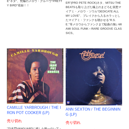
E"ネタ"、究極のメロウ・グルーヴ"PRETT
ER"(PRO PETE ROCK)ネタ、MITSU THE
Y BIRD"収録！！
BEATSも取り上げた極上のまどろむ哀愁マ
イアミ・メロウ・ソウル"DEDICATE ALL
MY LOVE"、ブレイクから入るカラッとし
たマイアミ・ファンクを聴かせる"R.S.
E."等メロウからファンクまで駄曲の無いMI
AMI SOUL FUNK～RARE GROOVE CLAS
SICS。
CAMILLE YARBROUGH / THE I
ANN SEXTON ‎/ THE BEGINNIN
RON POT COOKER (LP)
G (LP)
売り切れ
売り切れ
'75名門VANGUARDに残した唯一のレア・