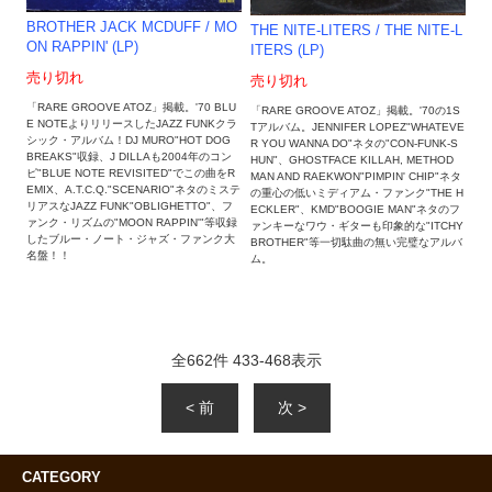
BROTHER JACK MCDUFF ‎/ MO
THE NITE-LITERS ‎/ THE NITE-L
ON RAPPIN' (LP)
ITERS (LP)
売り切れ
売り切れ
「RARE GROOVE ATOZ」掲載。'70 BLU
「RARE GROOVE ATOZ」掲載。'70の1S
E NOTEよりリリースしたJAZZ FUNKクラ
Tアルバム。JENNIFER LOPEZ"WHATEVE
シック・アルバム！DJ MURO"HOT DOG
R YOU WANNA DO"ネタの"CON-FUNK-S
BREAKS"収録、J DILLAも2004年のコン
HUN"、GHOSTFACE KILLAH, METHOD
ピ"BLUE NOTE REVISITED"でこの曲をR
MAN AND RAEKWON"PIMPIN' CHIP"ネタ
EMIX、A.T.C.Q."SCENARIO"ネタのミステ
の重心の低いミディアム・ファンク"THE H
リアスなJAZZ FUNK"OBLIGHETTO"、フ
ECKLER"、KMD"BOOGIE MAN"ネタのフ
ァンク・リズムの"MOON RAPPIN'"等収録
ァンキーなワウ・ギターも印象的な"ITCHY
したブルー・ノート・ジャズ・ファンク大
BROTHER"等一切駄曲の無い完璧なアルバ
名盤！！
ム。
全
662
件
433
-
468
表示
< 前
次 >
CATEGORY