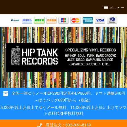
メニュー
全国一律ゆうメールEP290円定形外LP660円、ヤマト運輸540円
～ゆうパック600円から（税込）
5,000円以上お買上でゆうメール無料、11,000円以上お買い上げでヤマ
ト送料代引手数料無料
電話注文：092-834-8150