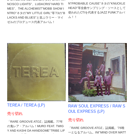
N"PROBABLE CAUSE"ネタの"KNUCKLE
NCISCO LIGHTS"、LUDACRIS"HARD TI
HEAD"等全曲サンプリング・ソースとして
MES"、THE ALCHEMIST"MOBB SHOW I
使われたCTIを代表するJAZZ FUNKアルバ
NTRO"ネタの"MY LITTLE GIRL"等’73の"B
ム！！
LACKS AND BLUES"と並ぶラリー・マイ
ゼルのプロデュース代表アルバム！
TEREA ‎/ TEREA (LP)
RAW SOUL EXPRESS / RAW S
OUL EXPRESS (LP)
売り切れ
売り切れ
「RARE GROOVE ATOZ」誌掲載。77年
の鬼レア・アルバム！MURO FEAT. TWIG
「RARE GROOVE ATOZ」誌掲載。'76唯
Y AND KASHI DA HANDSOME"TRIBE LIF
一となるアルバム。INI"MIND OVER MATT