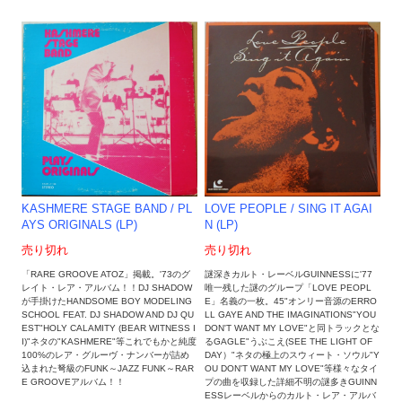
LOVE PEOPLE / SING IT AGAI
KASHMERE STAGE BAND ‎/ PL
N (LP)
AYS ORIGINALS (LP)
売り切れ
売り切れ
謎深きカルト・レーベルGUINNESSに'77
「RARE GROOVE ATOZ」掲載。'73のグ
唯一残した謎のグループ「LOVE PEOPL
レイト・レア・アルバム！！DJ SHADOW
E」名義の一枚。45"オンリー音源のERRO
が手掛けたHANDSOME BOY MODELING
LL GAYE AND THE IMAGINATIONS"YOU
SCHOOL FEAT. DJ SHADOW AND DJ QU
DON'T WANT MY LOVE"と同トラックとな
EST"HOLY CALAMITY (BEAR WITNESS I
るGAGLE"うぶこえ(SEE THE LIGHT OF
I)"ネタの"KASHMERE"等これでもかと純度
DAY）"ネタの極上のスウィート・ソウル"Y
100%のレア・グルーヴ・ナンバーが詰め
OU DON'T WANT MY LOVE"等様々なタイ
込まれた弩級のFUNK～JAZZ FUNK～RAR
プの曲を収録した詳細不明の謎多きGUINN
E GROOVEアルバム！！
ESSレーベルからのカルト・レア・アルバ