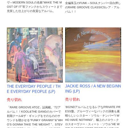
ヴ～MODERN SOULの名曲"MAKE THE M
全編珠玉のFUNK～SOULナンバー目白押し
OST OF IT"等ファンクからスウィートまで
のRARE GROOVE CLASSICSレア・アル
充実した仕上がりの良質なアルバム。
バム！！
JACKIE ROSS ‎/ A NEW BEGINN
THE EVERYDAY PEOPLE ‎/ TH
ING (LP)
E EVERYDAY PEOPLE (LP)
売り切れ
売り切れ
'802NDアルバムとなるレアなPRIVATE PR
「RARE GROOVE ATOZ」誌掲載。'72ア
ESS盤。グルーヴィーなバックの演奏も素
ルバム！！KOOL&THE GANGのカバーで
晴らしいシスター・ソウル・ナンバー"I W
初期クール&ザ・ギャングをそのもののサ
HO HAVE NOTHING"、極上のメロウ～ク
ウンドを聴かせる"FUNKY GRANNY"&"WH
ロスオーヴァー・スィート・ソウル"HE W
O'S GONNA TAKE THE WEIGHT "、STEV