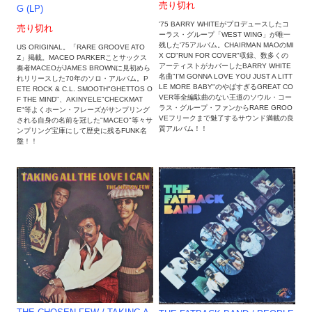
売り切れ
G (LP)
'75 BARRY WHITEがプロデュースしたコ
売り切れ
ーラス・グループ「WEST WING」が唯一
残した'75アルバム。CHAIRMAN MAOのMI
US ORIGINAL。「RARE GROOVE ATO
X CD"RUN FOR COVER"収録、数多くの
Z」掲載。MACEO PARKERことサックス
アーティストがカバーしたBARRY WHITE
奏者MACEOがJAMES BROWNに見初めら
名曲"I'M GONNA LOVE YOU JUST A LITT
れリリースした70年のソロ・アルバム。P
LE MORE BABY"のやばすぎるGREAT CO
ETE ROCK & C.L. SMOOTH"GHETTOS O
VER等全編駄曲のない王道のソウル・コー
F THE MIND"、AKINYELE"CHECKMAT
ラス・グループ・ファンからRARE GROO
E"等よくホーン・フレーズがサンプリング
VEフリークまで魅了するサウンド満載の良
される自身の名前を冠した"MACEO"等々サ
質アルバム！！
ンプリング宝庫にして歴史に残るFUNK名
盤！！