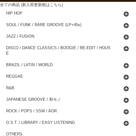
全ての商品 (新入荷更新順はこちら)
HIP HOP
SOUL / FUNK / RARE GROOVE (LP+45s)
JAZZ / FUSION
DISCO / DANCE CLASSICS / BOOGIE / RE-EDIT / HOUS
E
BRAZIL / LATIN / WORLD
REGGAE
R&B
JAPANESE GROOVE / 和モノ
ROCK / POPS / SSW / AOR
O.S.T. / LIBRARY / EASY LISTENING
OTHERS