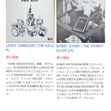
LEROY VINNEGAR ‎/ THE KID (L
BOBBY STORY / THE STORYT
P)
ELLER (LP)
売り切れ
売り切れ
「RARE GROOVE ATOZ」掲載。'74アル
BOBBY PATTERSONの変名でリリースし
バム。DJ SHADOWが手掛けたUNKLE"UN
た'82プライベート・プレス・アルバム。デ
REAL"ネタのスピリチュアルなジャズ・フ
ィスコ・ファンク調の"BRICK LAYER"、A
ァンク"RESERVATION"、ブレイク・ビー
OR～モダンソウル～FREE SOULとジャン
ツ・ジャズ・ファンク"THE KID"、メロウ
ルを問わず愛される華やかな女性コーラス
なエレピに酔いしれるミディアム・ナンバ
もナイスなクロスオーヴァー・ソウル"LE
ー"CHITLIN' MOE"等全編聞き逃させないス
T'S DO SOMETHING DIFFERENT"等、派
タジオ・ライヴ・レコーディング・アルバ
手さはないものの全編良質なソウルがたっ
ム。
ぷり詰まったテキサス・プライベート・モ
ダン～ソウル名作レア・アルバム。