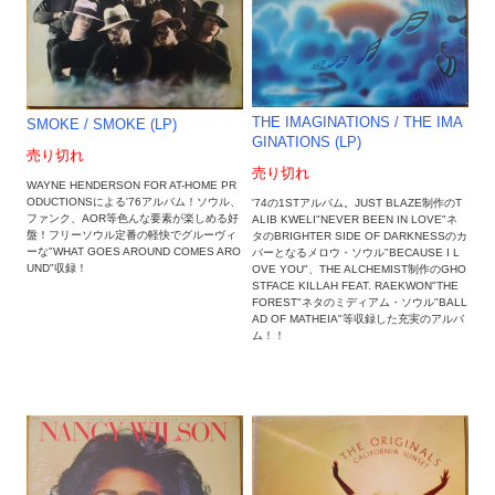
THE IMAGINATIONS / THE IMA
SMOKE / SMOKE (LP)
GINATIONS (LP)
売り切れ
売り切れ
WAYNE HENDERSON FOR AT-HOME PR
ODUCTIONSによる'76アルバム！ソウル、
'74の1STアルバム。JUST BLAZE制作のT
ファンク、AOR等色んな要素が楽しめる好
ALIB KWELI"NEVER BEEN IN LOVE"ネ
盤！フリーソウル定番の軽快でグルーヴィ
タのBRIGHTER SIDE OF DARKNESSのカ
ーな"WHAT GOES AROUND COMES ARO
バーとなるメロウ・ソウル"BECAUSE I L
UND"収録！
OVE YOU"、THE ALCHEMIST制作のGHO
STFACE KILLAH FEAT. RAEKWON"THE
FOREST"ネタのミディアム・ソウル"BALL
AD OF MATHEIA"等収録した充実のアルバ
ム！！