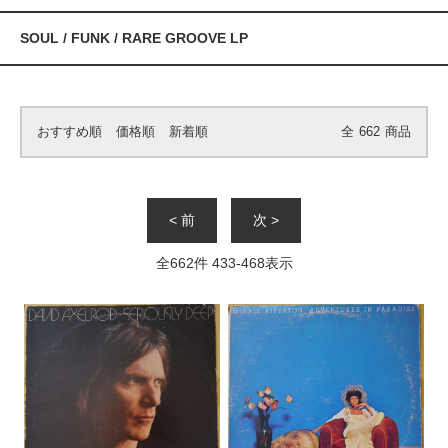
SOUL / FUNK / RARE GROOVE LP
おすすめ順
価格順
新着順
全
662
商品
< 前
次 >
全
662
件
433
-
468
表示