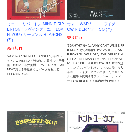
ミニー・リパートン MINNIE RIP
ウォー WAR / ロー・ライダー L
ERTON / ラヴィング・ユー LOVI
OW RIDER / ソー SO (7")
N' YOU / リーズンズ REASONS
売り切れ
(7")
'75の6THアルバム"WHY CAN'T WE BE FR
売り切れ
IENDS? "からの国内EPシングル。BEASTI
E BOYS"SLOW RIDE"、THE OFFSPRIN
'74アルバム"PERFECT ANGEL"からのカ
G FEAT. REDMAN"ORIGINAL PRANKSTE
ット。JANET KAYを始めここ日本でも平井
R"、DAZ DILLINGER"LOW RIDER"等でよ
堅、MISIA、今井美樹、アン・ルイス、MO
くサンプリングされるカウベルの音から入
NDAY満ちる等数多くカバーされる大名
るロー・ライダーについて歌ったリズミカ
曲"LOVIN' YOU"！
ルな彼等を代表するファンキー・ナンバ
ー"LOW RIDER"！！国内希少EP盤！！