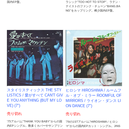
国内EP盤。
ラシック"TOO HOT TO STOP"、ラテン・
テイストのファンク・チューン"BANG,BA
NG"をカップリング。稀少国内EP盤。
スタイリスティックス THE STY
ヒロシマ HIROSHIMA / ルームフ
LISTICS / 愛がすべて CAN'T GIV
ル・オブ・ミラー ROOMFUL OF
E YOU ANYTHING (BUT MY LO
MIRRORS / ライオン・ダンス LI
VE) (7")
ON DANCE (7")
売り切れ
売り切れ
'75アルバム"THANK YOU BABY"からの国
'79の1STアルバム"HIROSHIMA / ヒロシ
内EPシングル。数多くカバーやサンプリン
マ"からの国内EPカット・シングル。JINS