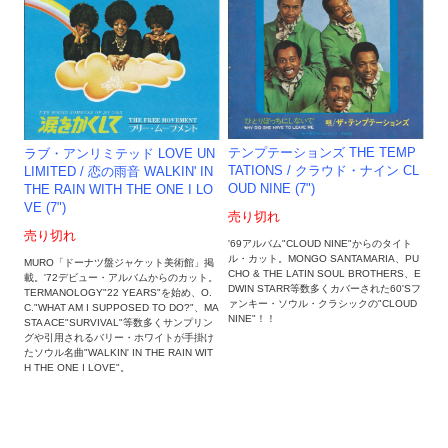
テンプテーションズ THE TEMP
ラブ・アンリミテッド LOVE UN
TATIONS / クラウド・ナイン CL
LIMITED / 恋の雨音 WALKIN' IN
OUD NINE (7")
THE RAIN WITH THE ONE I LO
VE (7")
売り切れ
売り切れ
'69アルバム"CLOUD NINE"からのタイト
ル・カット。MONGO SANTAMARIA、PU
MURO「ドーナツ盤ジャケット美術館」掲
CHO & THE LATIN SOUL BROTHERS、E
載。'72デビュー・アルバムからのカット。
DWIN STARR等数多くカバーされた60'Sフ
TERMANOLOGY"22 YEARS"を始め、O.
ァンキー・ソウル・クラシックの"CLOUD
C."WHAT AM I SUPPOSED TO DO?"、MA
NINE"！！
STA ACE"SURVIVAL"等数多くサンプリン
グや引用されるバリー・ホワイトが手掛け
たソウル名曲"WALKIN' IN THE RAIN WIT
H THE ONE I LOVE"。