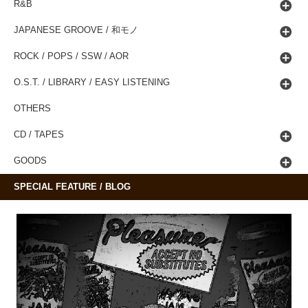
R&B
JAPANESE GROOVE / 和モノ
ROCK / POPS / SSW / AOR
O.S.T. / LIBRARY / EASY LISTENING
OTHERS
CD / TAPES
GOODS
SPECIAL FEATURE / BLOG