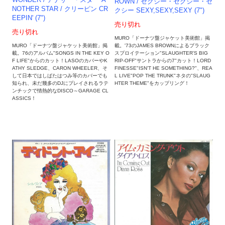
ROWN / セクシー・セクシー・セ
NOTHER STAR / クリーピン CR
クシー SEXY,SEXY,SEXY (7")
EEPIN' (7")
売り切れ
売り切れ
MURO「ドーナツ盤ジャケット美術館」掲
載。'73のJAMES BROWNによるブラック
MURO「ドーナツ盤ジャケット美術館」掲
スプロイテーション"SLAUGHTER'S BIG
載。76のアルバム"SONGS IN THE KEY O
RIP-OFF"サントラからの7"カット！LORD
F LIFE"からのカット！LASOのカバーやK
FINESSE"ISN'T HE SOMETHING?"、REA
ATHY SLEDGE、CARON WHEELER、そ
L LIVE"POP THE TRUNK"ネタの"SLAUG
して日本ではしばたはつみ等のカバーでも
HTER THEME"をカップリング！
知られ、未だ幾多のDJにプレイされるラテ
ンチックで情熱的なDISCO～GARAGE CL
ASSICS！