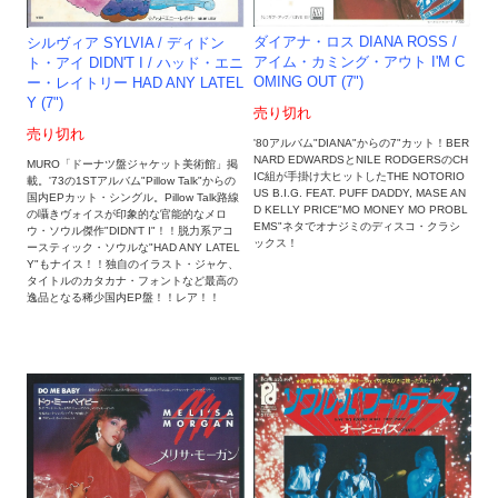
ダイアナ・ロス DIANA ROSS /
シルヴィア SYLVIA / ディドン
アイム・カミング・アウト I'M C
ト・アイ DIDN'T I / ハッド・エニ
OMING OUT (7")
ー・レイトリー HAD ANY LATEL
Y (7")
売り切れ
売り切れ
'80アルバム"DIANA"からの7"カット！BER
NARD EDWARDSとNILE RODGERSのCH
MURO「ドーナツ盤ジャケット美術館」掲
IC組が手掛け大ヒットしたTHE NOTORIO
載。'73の1STアルバム"Pillow Talk"からの
US B.I.G. FEAT. PUFF DADDY, MASE AN
国内EPカット・シングル。Pillow Talk路線
D KELLY PRICE"MO MONEY MO PROBL
の囁きヴォイスが印象的な官能的なメロ
EMS"ネタでオナジミのディスコ・クラシ
ウ・ソウル傑作"DIDN'T I"！！脱力系アコ
ックス！
ースティック・ソウルな"HAD ANY LATEL
Y"もナイス！！独自のイラスト・ジャケ、
タイトルのカタカナ・フォントなど最高の
逸品となる稀少国内EP盤！！レア！！