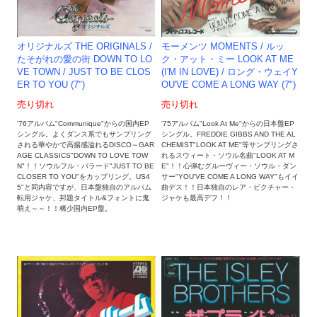
オリジナルズ THE ORIGINALS /
モーメンツ MOMENTS / ルッ
たそがれの愛の街 DOWN TO LO
ク・アット・ミー LOOK AT ME
VE TOWN / JUST TO BE CLOS
(I'M IN LOVE) / ロング・ウェイY
ER TO YOU (7")
OU'VE COME A LONG WAY (7")
売り切れ
売り切れ
'76アルバム"Communique"からの国内EP
'75アルバム"Look At Me"からの日本盤EP
シングル。よくダンス系でもサンプリング
シングル。FREDDIE GIBBS AND THE AL
される華やかで高揚感溢れるDISCO～GAR
CHEMIST"LOOK AT ME"等サンプリングさ
AGE CLASSICS"DOWN TO LOVE TOW
れるスウィート・ソウル名曲"LOOK AT M
N"！！ソウルフル・バラード"JUST TO BE
E"！！心弾むグルーヴィー・ソウル・ダン
CLOSER TO YOU"をカップリング。US4
サー"YOU'VE COME A LONG WAY"もイイ
5"と同内容ですが、日本盤独自のアルバム
曲デス！！日本独自のレア・ピクチャー・
転用ジャケ、邦題タイトル&フォントに鬼
ジャケも最高デフ！！
萌え～～！！稀少国内EP盤。