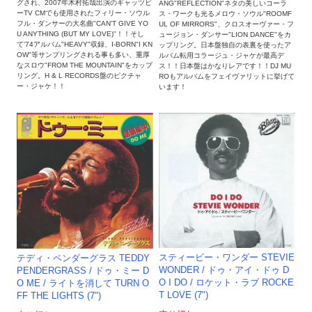
グされ、2007年木村拓哉出演のギャッツビ
ANG"REFLECTION"ネタの美しいコーラ
ーTV CMでも使用されたフィリー・ソウル
ス・ワークも光るメロウ・ソウル"ROOMF
フル・ダンサーの大名曲"CAN'T GIVE YO
UL OF MIRRORS"、クロスオーヴァー・フ
U ANYTHING (BUT MY LOVE)"！！そし
ュージョン・ダンサー"LION DANCE"をカ
て'74アルバム"HEAVY"収録、I-BORN"I KN
ップリング。日本盤独自の表裏を使ったア
OW"等サンプリングされる事も多い、重厚
ルバム転用コラージュ・ジャケが最高デ
なスロウ"FROM THE MOUNTAIN"をカップ
ス！！日本盤はかなりレアです！！DJ MU
リング。H & L RECORDS盤のピクチャ
ROもアルバムをフェイヴァリットに挙げて
ー・ジャケ！！
います！
スティービー・ワンダー STEVIE
テディ・ペンダーグラス TEDDY
WONDER / ドゥ・アイ・ドゥ D
PENDERGRASS / ドゥ・ミー D
O I DO / ロケット・ラブ ROCKE
O ME / ライトを消して TURN O
T LOVE (7")
FF THE LIGHTS (7")