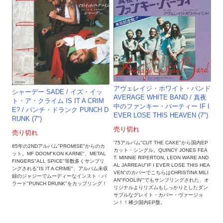
アヴェレイジ・ホワイト・バンド
シャーデー SADE / イズ・イッ
AVERAGE WHITE BAND / 真夜
ト・ア・クライム IS IT A CRIM
中のファンキー・パーティー IF I
E? / パンチ・ドランク PUNCH D
EVER LOSE THIS HEAVEN (7")
RUNK (7")
売り切れ
売り切れ
'75アルバム"CUT THE CAKE"から国内EP
85年の2NDアルバム"PROMISE"からのカ
カット・シングル。QUINCY JONES FEA
ット。MF DOOM"KON KARNE"、METAL
T. MINNIE RIPERTON, LEON WARE AND
FINGERS"ALL SPICE"等数多くサンプリ
AL JARREAU"IF I EVER LOSE THIS HEA
ングされる"IS IT A CRIME"、アルバム未収
VEN"のカバーでこちらはCHRISTINA MILI
録のジャジーでムーディーなインスト・バ
AN"FOOLIN'"でもサンプリングされた、オ
ラード"PUNCH DRUNK"をカップリング！
リジナルよりリズムもしっかりとしたダン
サブルなグレイト・カバー・ヴァージョ
ン！！稀少国内EP盤。