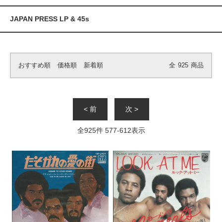
JAPAN PRESS LP & 45s
おすすめ順
価格順
新着順
全
925
商品
< 前
次 >
全
925
件
577
-
612
表示