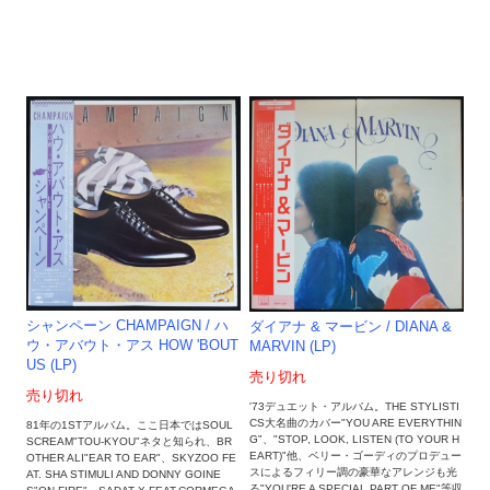
シャンペーン CHAMPAIGN / ハ
ダイアナ & マービン / DIANA &
ウ・アバウト・アス HOW 'BOUT
MARVIN (LP)
US (LP)
売り切れ
売り切れ
'73デュエット・アルバム。THE STYLISTI
CS大名曲のカバー"YOU ARE EVERYTHIN
81年の1STアルバム。ここ日本ではSOUL
G"、"STOP, LOOK, LISTEN (TO YOUR H
SCREAM"TOU-KYOU"ネタと知られ、BR
EART)"他、ベリー・ゴーディのプロデュー
OTHER ALI"EAR TO EAR"、SKYZOO FE
スによるフィリー調の豪華なアレンジも光
AT. SHA STIMULI AND DONNY GOINE
る"YOU'RE A SPECIAL PART OF ME"等収