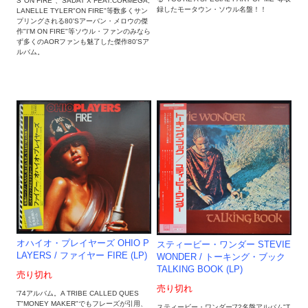
S"ON FIRE"、SADAT X FEAT.CORMEGA,
録したモータウン・ソウル名盤！！
LANELLE TYLER"ON FIRE"等数多くサン
プリングされる80'Sアーバン・メロウの傑
作"I'M ON FIRE"等ソウル・ファンのみなら
ず多くのAORファンも魅了した傑作80'Sア
ルバム。
オハイオ・プレイヤーズ OHIO P
スティービー・ワンダー STEVIE
LAYERS / ファイヤー FIRE (LP)
WONDER ‎/ トーキング・ブック
TALKING BOOK (LP)
売り切れ
売り切れ
'74アルバム。A TRIBE CALLED QUES
T"MONEY MAKER"でもフレーズが引用、
スティービー・ワンダー'72名盤アルバム"T