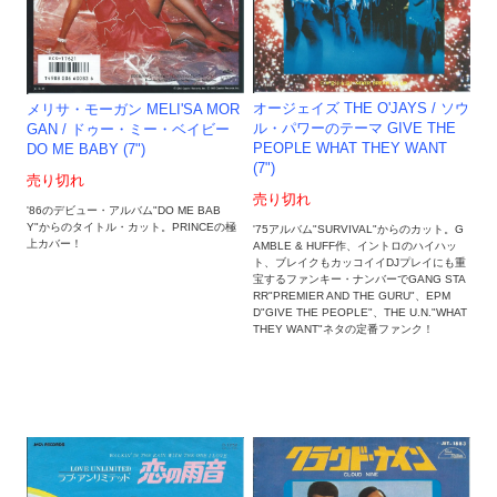
オージェイズ THE O'JAYS / ソウ
メリサ・モーガン MELI'SA MOR
ル・パワーのテーマ GIVE THE
GAN / ドゥー・ミー・ベイビー
PEOPLE WHAT THEY WANT
DO ME BABY (7")
(7")
売り切れ
売り切れ
'86のデビュー・アルバム"DO ME BAB
Y"からのタイトル・カット。PRINCEの極
'75アルバム"SURVIVAL"からのカット。G
上カバー！
AMBLE & HUFF作、イントロのハイハッ
ト、ブレイクもカッコイイDJプレイにも重
宝するファンキー・ナンバーでGANG STA
RR"PREMIER AND THE GURU"、EPM
D"GIVE THE PEOPLE"、THE U.N."WHAT
THEY WANT"ネタの定番ファンク！