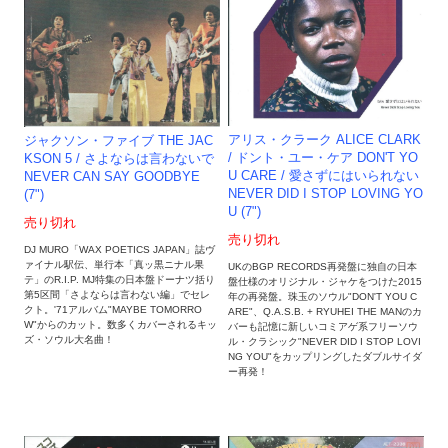
アリス・クラーク ALICE CLARK
ジャクソン・ファイブ THE JAC
/ ドント・ユー・ケア DON'T YO
KSON 5 / さよならは言わないで
U CARE / 愛さずにはいられない
NEVER CAN SAY GOODBYE
NEVER DID I STOP LOVING YO
(7")
U (7")
売り切れ
売り切れ
DJ MURO「WAX POETICS JAPAN」誌ヴ
ァイナル駅伝、単行本「真ッ黒ニナル果
UKのBGP RECORDS再発盤に独自の日本
テ」のR.I.P. MJ特集の日本盤ドーナツ括り
盤仕様のオリジナル・ジャケをつけた2015
第5区間「さよならは言わない編」でセレ
年の再発盤。珠玉のソウル"DON'T YOU C
クト。'71アルバム"MAYBE TOMORRO
ARE"、Q.A.S.B. + RYUHEI THE MANのカ
W"からのカット。数多くカバーされるキッ
バーも記憶に新しいコミアゲ系フリーソウ
ズ・ソウル大名曲！
ル・クラシック"NEVER DID I STOP LOVI
NG YOU"をカップリングしたダブルサイダ
ー再発！