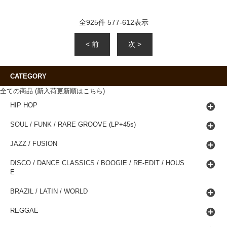
全
925
件
577
-
612
表示
< 前
次 >
CATEGORY
全ての商品 (新入荷更新順はこちら)
HIP HOP
SOUL / FUNK / RARE GROOVE (LP+45s)
JAZZ / FUSION
DISCO / DANCE CLASSICS / BOOGIE / RE-EDIT / HOUS
E
BRAZIL / LATIN / WORLD
REGGAE