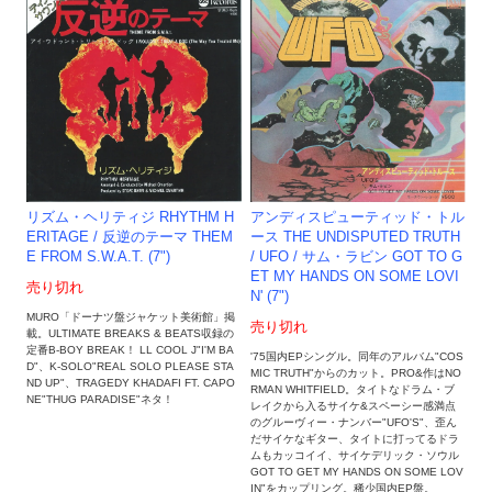
リズム・ヘリティジ RHYTHM H
アンディスピューティッド・トル
ERITAGE / 反逆のテーマ THEM
ース THE UNDISPUTED TRUTH
E FROM S.W.A.T. (7")
/ UFO / サム・ラビン GOT TO G
ET MY HANDS ON SOME LOVI
売り切れ
N' (7")
MURO「ドーナツ盤ジャケット美術館」掲
売り切れ
載。ULTIMATE BREAKS & BEATS収録の
定番B-BOY BREAK！ LL COOL J"I'M BA
'75国内EPシングル。同年のアルバム"COS
D"、K-SOLO"REAL SOLO PLEASE STA
MIC TRUTH"からのカット。PRO&作はNO
ND UP"、TRAGEDY KHADAFI FT. CAPO
RMAN WHITFIELD。タイトなドラム・ブ
NE"THUG PARADISE"ネタ！
レイクから入るサイケ&スペーシー感満点
のグルーヴィー・ナンバー"UFO'S"、歪ん
だサイケなギター、タイトに打ってるドラ
ムもカッコイイ、サイケデリック・ソウル
GOT TO GET MY HANDS ON SOME LOV
IN"をカップリング。稀少国内EP盤。