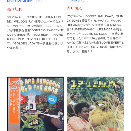
Y MIND (LP)
NNERVISIONS (LP)
売り切れ
売り切れ
'75アルバム。DONNY HATHAWAY、QUIN
'73アルバム。INCOGNITO、JOHN LEGE
CY JONES等数多くカバーされ、FRANK
ND、WELDON IRVINE等のカバーでもオナ
OCEAN等サンプリングされる事も多い名
ジミのラテン～サルサ調のリズム・アレン
曲" SUPERWOMAN"、LES MCCANN等も
ジが印象的な名曲"DON'T YOU WORRY 'B
カバーした"SEEMS SO LONG"、当時の奥
OUT A THING"他、"TOO HIGH"、"HIGHE
方であったSYREETAが参加して自身のア
R GROUND"、"LIVING FOR THE CIT
ルバムで取り上げた名曲"I LOVE EVERY L
Y"、"GOLDEN LADY"等一切駄曲の無いソ
ITTLE THING ABOUT YOU"等一切駄曲の
ウル名盤！！
無いソウル名盤！！