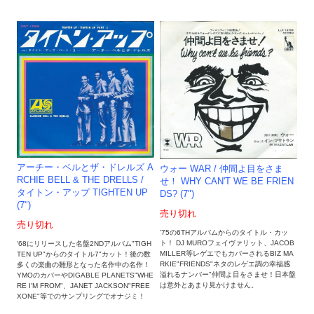
アーチー・ベルとザ・ドレルズ A
ウォー WAR / 仲間よ目をさま
RCHIE BELL & THE DRELLS /
せ！ WHY CAN'T WE BE FRIEN
タイトン・アップ TIGHTEN UP
DS? (7")
(7")
売り切れ
売り切れ
'75の6THアルバムからのタイトル・カッ
ト！ DJ MUROフェイヴァリット、JACOB
'68にリリースした名盤2NDアルバム"TIGH
MILLER等レゲエでもカバーされるBIZ MA
TEN UP"からのタイトル7"カット！後の数
RKIE"FRIENDS"ネタのレゲエ調の幸福感
多くの楽曲の雛形となった名作中の名作！
溢れるナンバー"仲間よ目をさませ！日本盤
YMOのカバーやDIGABLE PLANETS"WHE
は意外とあまり見かけません。
RE I'M FROM"、JANET JACKSON"FREE
XONE"等でのサンプリングでオナジミ！