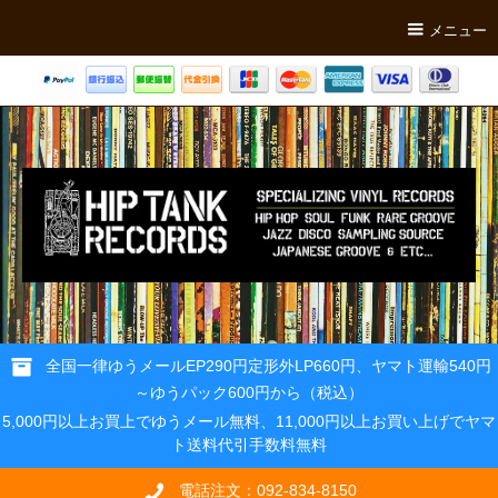
メニュー
全国一律ゆうメールEP290円定形外LP660円、ヤマト運輸540円
～ゆうパック600円から（税込）
5,000円以上お買上でゆうメール無料、11,000円以上お買い上げでヤマ
ト送料代引手数料無料
電話注文：092-834-8150