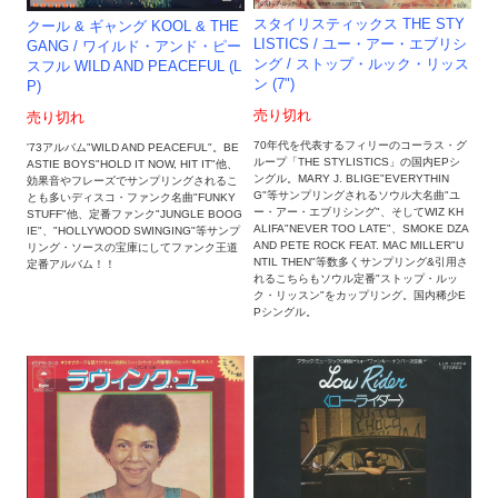
スタイリスティックス THE STY
クール & ギャング KOOL & THE
LISTICS / ユー・アー・エブリシ
GANG ‎/ ワイルド・アンド・ピー
ング / ストップ・ルック・リッス
スフル WILD AND PEACEFUL (L
ン (7")
P)
売り切れ
売り切れ
70年代を代表するフィリーのコーラス・グ
'73アルバム"WILD AND PEACEFUL"。BE
ループ「THE STYLISTICS」の国内EPシ
ASTIE BOYS"HOLD IT NOW, HIT IT"他、
ングル。MARY J. BLIGE"EVERYTHIN
効果音やフレーズでサンプリングされるこ
G"等サンプリングされるソウル大名曲"ユ
とも多いディスコ・ファンク名曲"FUNKY
ー・アー・エブリシング"、そしてWIZ KH
STUFF"他、定番ファンク"JUNGLE BOOG
ALIFA"NEVER TOO LATE"、SMOKE DZA
IE"、"HOLLYWOOD SWINGING"等サンプ
AND PETE ROCK FEAT. MAC MILLER"U
リング・ソースの宝庫にしてファンク王道
NTIL THEN"等数多くサンプリング&引用さ
定番アルバム！！
れるこちらもソウル定番"ストップ・ルッ
ク・リッスン"をカップリング。国内稀少E
Pシングル。