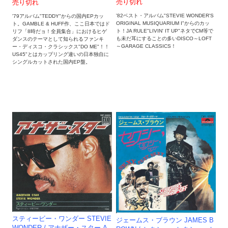
売り切れ
売り切れ
'82ベスト・アルバム"STEVIE WONDER'S
'79アルバム"TEDDY"からの国内EPカッ
ORIGINAL MUSIQUARIUM I"からのカッ
ト。GAMBLE & HUFF作、ここ日本ではド
ト！JA RULE"LIVIN' IT UP"ネタでCM等で
リフ「8時だョ！全員集合」におけるヒゲ
も未だ耳にすることの多いDISCO～LOFT
ダンスのテーマとして知られるファンキ
～GARAGE CLASSICS！
ー・ディスコ・クラシックス"DO ME"！！
US45"とはカップリング違いの日本独自に
シングルカットされた国内EP盤。
スティービー・ワンダー STEVIE
ジェームス・ブラウン JAMES B
WONDER / アナザー・スター A