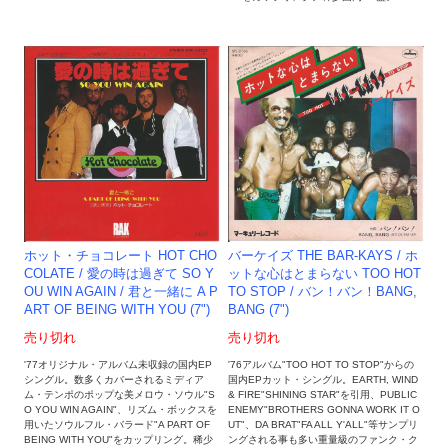
ホット・チョコレート HOT CHO
バーケイズ THE BAR-KAYS / ホ
COLATE / 愛の時は過ぎて SO Y
ットな心はとまらない TOO HOT
OU WIN AGAIN / 君と一緒に A P
TO STOP / バン！バン！BANG,
ART OF BEING WITH YOU (7")
BANG (7")
売り切れ
売り切れ
'77オリジナル・アルバム未収録の国内EP
'76アルバム"TOO HOT TO STOP"からの
シングル。数多くカバーされるミディア
国内EPカット・シングル。EARTH, WIND
ム・テンポのポップな美メロウ・ソウル"S
& FIRE"SHINING STAR"を引用、PUBLIC
O YOU WIN AGAIN"、リズム・ボックスを
ENEMY"BROTHERS GONNA WORK IT O
用いたソウルフル・バラード"A PART OF
UT"、DA BRAT"FA ALL Y'ALL"等サンプリ
BEING WITH YOU"をカップリング。稀少
ングされる事も多い重量級のファンク・ク