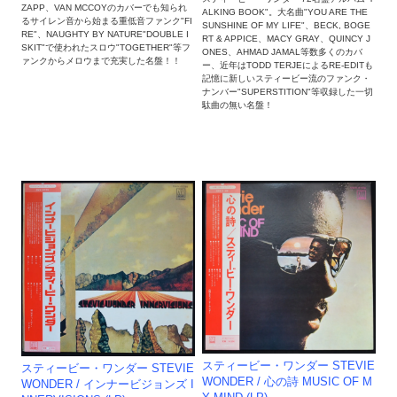
ZAPP、VAN MCCOYのカバーでも知られ
ALKING BOOK"。大名曲"YOU ARE THE
るサイレン音から始まる重低音ファンク"FI
SUNSHINE OF MY LIFE"、BECK, BOGE
RE"、NAUGHTY BY NATURE"DOUBLE I
RT & APPICE、MACY GRAY、QUINCY J
SKIT"で使われたスロウ"TOGETHER"等フ
ONES、AHMAD JAMAL等数多くのカバ
ァンクからメロウまで充実した名盤！！
ー、近年はTODD TERJEによるRE-EDITも
記憶に新しいスティービー流のファンク・
ナンバー"SUPERSTITION"等収録した一切
駄曲の無い名盤！
スティービー・ワンダー STEVIE
スティービー・ワンダー STEVIE
WONDER ‎/ 心の詩 MUSIC OF M
WONDER ‎/ インナービジョンズ I