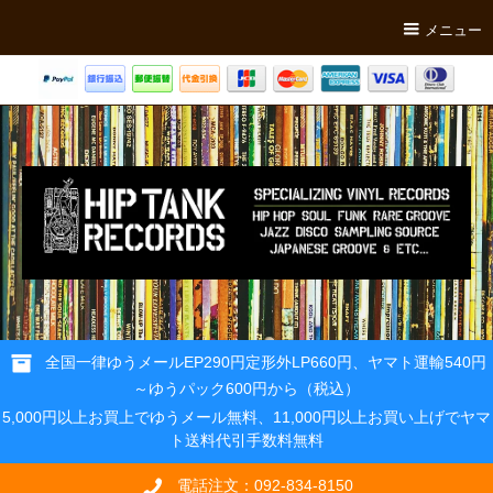
メニュー
全国一律ゆうメールEP290円定形外LP660円、ヤマト運輸540円
～ゆうパック600円から（税込）
5,000円以上お買上でゆうメール無料、11,000円以上お買い上げでヤマ
ト送料代引手数料無料
電話注文：092-834-8150