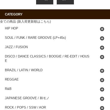
CATEGORY
全ての商品 (新入荷更新順はこちら)
HIP HOP
SOUL / FUNK / RARE GROOVE (LP+45s)
JAZZ / FUSION
DISCO / DANCE CLASSICS / BOOGIE / RE-EDIT / HOUS
E
BRAZIL / LATIN / WORLD
REGGAE
R&B
JAPANESE GROOVE / 和モノ
ROCK / POPS / SSW / AOR