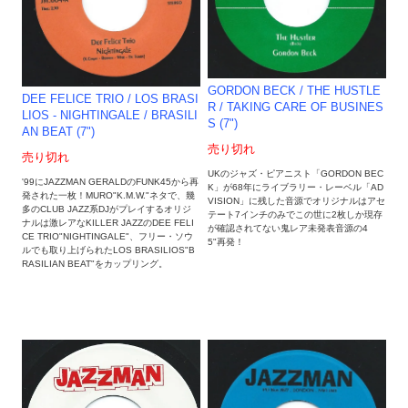
GORDON BECK / THE HUSTLE
DEE FELICE TRIO / LOS BRASI
R / TAKING CARE OF BUSINES
LIOS - NIGHTINGALE / BRASILI
S (7")
AN BEAT (7")
売り切れ
売り切れ
UKのジャズ・ピアニスト「GORDON BEC
'99にJAZZMAN GERALDのFUNK45から再
K」が68年にライブラリー・レーベル「AD
発された一枚！MURO"K.M.W."ネタで、幾
VISION」に残した音源でオリジナルはアセ
多のCLUB JAZZ系DJがプレイするオリジ
テート7インチのみでこの世に2枚しか現存
ナルは激レアなKILLER JAZZのDEE FELI
が確認されてない鬼レア未発表音源の4
CE TRIO"NIGHTINGALE"、フリー・ソウ
5"再発！
ルでも取り上げられたLOS BRASILIOS"B
RASILIAN BEAT"をカップリング。