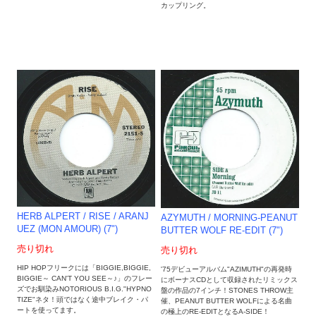
カップリング。
HERB ALPERT / RISE / ARANJ
AZYMUTH / MORNING-PEANUT
UEZ (MON AMOUR) (7")
BUTTER WOLF RE-EDIT (7")
売り切れ
売り切れ
HIP HOPフリークには「BIGGIE,BIGGIE,
'75デビューアルバム"AZIMUTH"の再発時
BIGGIE～ CAN'T YOU SEE～♪」のフレー
にボーナスCDとして収録されたリミックス
ズでお馴染みNOTORIOUS B.I.G."HYPNO
盤の作品の7インチ！STONES THROW主
TIZE"ネタ！頭ではなく途中ブレイク・パ
催、PEANUT BUTTER WOLFによる名曲
ートを使ってます。
の極上のRE-EDITとなるA-SIDE！