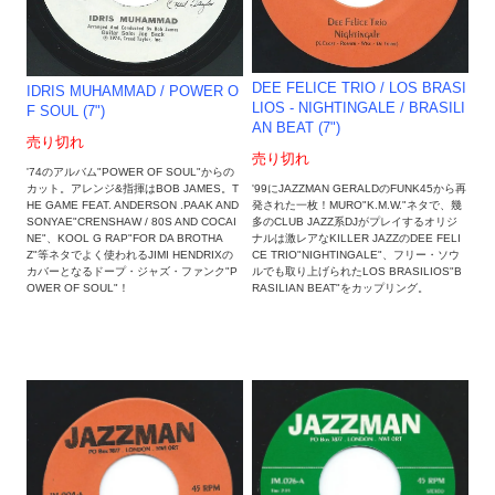
DEE FELICE TRIO / LOS BRASI
IDRIS MUHAMMAD / POWER O
LIOS - NIGHTINGALE / BRASILI
F SOUL (7")
AN BEAT (7")
売り切れ
売り切れ
'74のアルバム"POWER OF SOUL"からの
カット。アレンジ&指揮はBOB JAMES。T
'99にJAZZMAN GERALDのFUNK45から再
HE GAME FEAT. ANDERSON .PAAK AND
発された一枚！MURO"K.M.W."ネタで、幾
SONYAE"CRENSHAW / 80S AND COCAI
多のCLUB JAZZ系DJがプレイするオリジ
NE"、KOOL G RAP"FOR DA BROTHA
ナルは激レアなKILLER JAZZのDEE FELI
Z"等ネタでよく使われるJIMI HENDRIXの
CE TRIO"NIGHTINGALE"、フリー・ソウ
カバーとなるドープ・ジャズ・ファンク"P
ルでも取り上げられたLOS BRASILIOS"B
OWER OF SOUL"！
RASILIAN BEAT"をカップリング。