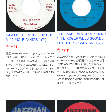
THE BARBARA MOORE SOUND
SAM MOST / PLOP-PLOP BOO
/ THE ROGER WEBB SOUND /
M / JUNGLE FANTASY (7")
HOT HEELS / GREY SIGH (7")
売り切れ
売り切れ
国産DEEP FUNKディスク・ガイド「FUNK
JAZZMAN再発。UKの女性シンガー「BAR
45'S」掲載。USのジャズ・フルート～テナ
BARA MOORE」が英国ライブラリー名門
ー・サックス奏者「SAM MOST」の'70の4
「DE WOLFE LTD.」に残した音源の再
5"オンリー盤のJAZZMAN再発。DEEP FU
発。スキャットが炸裂するジャズ・ダンサ
NKシーンでもプレイされたアヴァンギャル
ー"THE BARBARA MOORE SOUND / HOT
ドな高速JAZZダンサーの名曲"JUNGLE FA
HEELS"、グルーヴィーなジャズ・ファン
NTASY"！
クTHE ROGER WEBB SOUND"GREY SI
GH"をカップリング！