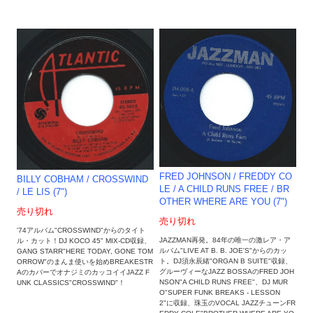
FRED JOHNSON / FREDDY CO
BILLY COBHAM / CROSSWIND
LE / A CHILD RUNS FREE / BR
/ LE LIS (7")
OTHER WHERE ARE YOU (7")
売り切れ
売り切れ
'74アルバム"CROSSWIND"からのタイト
JAZZMAN再発。84年の唯一の激レア・ア
ル・カット！DJ KOCO 45" MIX-CD収録、
ルバム"LIVE AT B. B. JOE'S"からのカッ
GANG STARR"HERE TODAY, GONE TOM
ト。DJ須永辰緒"ORGAN B SUITE"収録、
ORROW"のまんま使いを始めBREAKESTR
グルーヴィーなJAZZ BOSSAのFRED JOH
AのカバーでオナジミのカッコイイJAZZ F
NSON"A CHILD RUNS FREE"、DJ MUR
UNK CLASSICS"CROSSWIND"！
O"SUPER FUNK BREAKS - LESSON
2"に収録、珠玉のVOCAL JAZZチューンFR