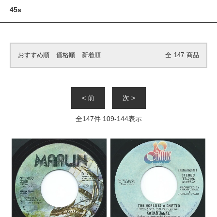
45s
おすすめ順
価格順
新着順
全
147
商品
< 前
次 >
全
147
件
109
-
144
表示