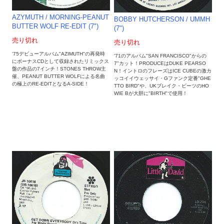
AZYMUTH / MORNING-PEANUT
BOBBY HUTCHERSON / UMMH
BUTTER WOLF RE-EDIT (7")
(7")
売り切れ
売り切れ
'75デビューアルバム"AZIMUTH"の再発時
'71のアルバム"SAN FRANCISCO"からの
にボーナスCDとして収録されたリミックス
7"カット！PRODUCEはDUKE PEARSO
盤の作品の7インチ！STONES THROW主
N！イントロのフレーズは‎ICE CUBEの激カ
催、PEANUT BUTTER WOLFによる名曲
ッコイイウェッサイ・Gファンク定番"GHE
の極上のRE-EDITとなるA-SIDE！
TTO BIRD"や、UKブレイク・ビーツのHO
WIE Bが大胆に"BIRTH"で使用！