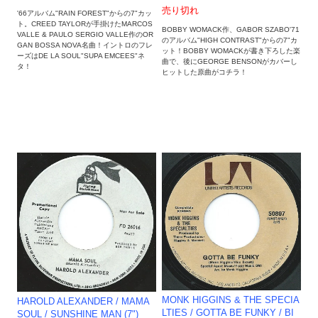
売り切れ
'66アルバム"RAIN FOREST"からの7"カッ
ト。CREED TAYLORが手掛けたMARCOS
BOBBY WOMACK作、GABOR SZABO'71
VALLE & PAULO SERGIO VALLE作のOR
のアルバム"HIGH CONTRAST"からの7"カ
GAN BOSSA NOVA名曲！イントロのフレ
ット！BOBBY WOMACKが書き下ろした楽
ーズはDE LA SOUL"SUPA EMCEES"ネ
曲で、後にGEORGE BENSONがカバーし
タ！
ヒットした原曲がコチラ！
MONK HIGGINS & THE SPECIA
HAROLD ALEXANDER / MAMA
LTIES / GOTTA BE FUNKY / BI
SOUL / SUNSHINE MAN (7")