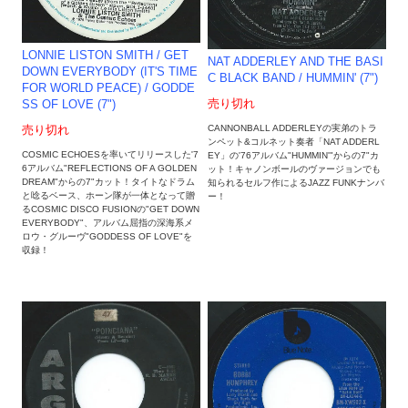
LONNIE LISTON SMITH / GET
NAT ADDERLEY AND THE BASI
DOWN EVERYBODY (IT'S TIME
C BLACK BAND / HUMMIN' (7")
FOR WORLD PEACE) / GODDE
売り切れ
SS OF LOVE (7")
CANNONBALL ADDERLEYの実弟のトラ
売り切れ
ンペット&コルネット奏者「NAT ADDERL
COSMIC ECHOESを率いてリリースした'7
EY」の'76アルバム"HUMMIN'"からの7"カ
6アルバム"REFLECTIONS OF A GOLDEN
ット！キャノンボールのヴァージョンでも
DREAM"からの7"カット！タイトなドラム
知られるセルフ作によるJAZZ FUNKナンバ
と唸るベース、ホーン隊が一体となって贈
ー！
るCOSMIC DISCO FUSIONの"GET DOWN
EVERYBODY"、アルバム屈指の深海系メ
ロウ・グルーヴ"GODDESS OF LOVE"を
収録！