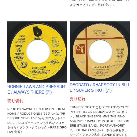
EDDY COLE"BROTHER WHERE ARE YO
U"をカップリング。初45"化！！
DEODATO / RHAPSODY IN BLU
RONNIE LAWS AND PRESSUR
E / SUPER STRUT (7")
E / ALWAYS THERE (7")
売り切れ
売り切れ
EUMIR DEODATOことDEODATOの'73 CT
PROD BY WAYNE HENDERSON FOR AT
Iからのアルバム"DEODATO 2"からのカッ
HOME PRODUCTIONS！'75アルバム"PR
ト。BLACK SHEEP"GIMME THE FING
ESSURE SENSITIVE"からの7"カット！SI
A"ネタの"RHAPSODY IN BLUE"、KASHM
DE EFFECTヴァージョンも有名なフロア
ERE STAGE BAND、PORT AUTHORIT
を揺らすダンス・クラシック～RARE GRO
Y、JOE BATAAN等カバーされる事も多い
OVE定番！
ジャズ・ファンク名曲"SUPER STRUT"を