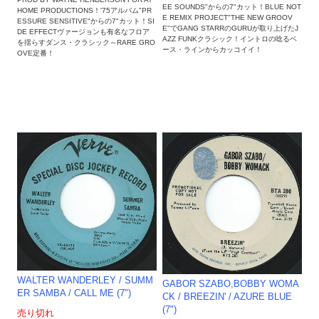
EE SOUNDS"からの7"カット！BLUE NOT
HOME PRODUCTIONS！'75アルバム"PR
E REMIX PROJECT"THE NEW GROOV
ESSURE SENSITIVE"からの7"カット！SI
E"でGANG STARRのGURUが取り上げたJ
DE EFFECTヴァージョンも有名なフロア
AZZ FUNKクラシック！イントロの唸るベ
を揺らすダンス・クラシック～RARE GRO
ース・ラインからカッコイイ！
OVE定番！
WALTER WANDERLEY / SUMM
GABOR SZABO,BOBBY WOMA
ER SAMBA / CALL ME (7")
CK / BREEZIN' / AZURE BLUE
(7")
売り切れ