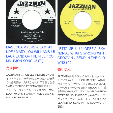
MASEQUA MYERS & JAMI AYI
LETTA MBULU / LOREZ ALEXA
NDE / MARY LOU WILLIAMS / B
NDRIA / WHAT'S WRONG WITH
LACK LAND OF THE NILE / CO
GROOVIN' / SEND IN THE CLO
MMUNION SONG #3 (7")
WNS (7")
売り切れ
売り切れ
JAZZMAN再発。GILLES PETERSONフェ
JAZZMAN再発！ジャイルス・ピーターソ
イヴァリット、76年のミュージカルの公演
ンディスカバー、HUGH MASEKELA作の
でのみ発売されたLPからのレア音源となる
ヴォーカル・ソウル・ジャズLETTA MBUL
3/4拍子のCHICO FREEMAN参加のスピリ
U"WHAT'S WRONG WITH GROOVIN'"、日
チュアル・ヴォーカル・ジャズ作品。MAS
本制作のみのレア・アルバム"FROM BROA
EQUA MYERS & JAMI AYINDE"BLACK L
DWAY TO HOLLYWOOD"からのディープ
AND OF THE NILE"！
なジャズ・ヴォーカル・チューンLOREZ A
LEXANDRIA"SEND IN THE CLOWNS"を
収録！