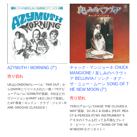
チャック・マンジョーネ CHUCK
AZYMUTH / MORNING (7")
MANGIONE / 哀しみのベラヴィ
売り切れ
ア BELLAVIA / ソング・オブ・
ザ・ニュー・ムーン SONG OF T
UKはLONDONのレーベル「FAR OUT」か
HE NEW MOON (7")
ら2005年にリリースされた一枚！'75デビ
ューアルバム"AZIMUTH"収録、6分ほどの
売り切れ
ヴァージョンをPART 1&2に分けて収録し
た45"再発！ロンドン・クラブ・ジャズ～R
75年のアルバム"CHASE THE CLOUDS A
ARE GROOVE CLASSICS！
WAY"収録、DJ JS-1 & DUB-L (FEAT. REA
CT & PERCEE-P)"MY INSTRUMENT '9
7"ネタのドラムも打ってる不穏なブレイ
ク・ビーツ・ナンバー"SONG OF THE NE
W MOON"がクソタイト！