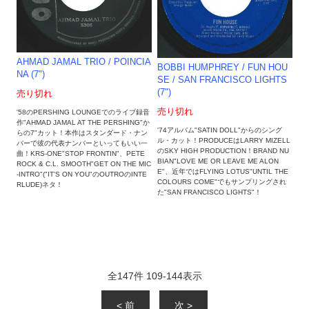
AHMAD JAMAL TRIO / POINCIA
BOBBI HUMPHREY / FUN HOU
NA (7")
SE / SAN FRANCISCO LIGHTS
(7")
売り切れ
売り切れ
'58のPERSHING LOUNGEでのライブ録音
作"AHMAD JAMAL AT THE PERSHING"か
'74アルバム"SATIN DOLL"からのシング
らの7"カット！本作はスタンダード・ナン
ル・カット！PRODUCEはLARRY MIZELL
バーで彼の代表ナンバーといってもいい一
のSKY HIGH PRODUCTION！BRAND NU
曲！KRS-ONE"STOP FRONTIN"、PETE
BIAN"LOVE ME OR LEAVE ME ALON
ROCK & C.L. SMOOTH"GET ON THE MIC
E"、近年ではFLYING LOTUS"UNTIL THE
-INTRO"("IT'S ON YOU"のOUTROのINTE
COLOURS COME"でもサンプリングされ
RLUDE)ネタ！
た"SAN FRANCISCO LIGHTS"！
全
147
件
109
-
144
表示
< 前
次 >