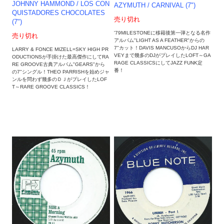
JOHNNY HAMMOND / LOS CON
AZYMUTH / CARNIVAL (7")
QUISTADORES CHOCOLATES
売り切れ
(7")
'79MILESTONEに移籍後第一弾となる名作
売り切れ
アルバム"LIGHT AS A FEATHER"からの
7"カット！DAVIS MANCUSOからDJ HAR
LARRY & FONCE MIZELL=SKY HIGH PR
VEYまで幾多のDJがプレイしたLOFT～GA
ODUCTIONSが手掛けた最高傑作にしてRA
RAGE CLASSICSにしてJAZZ FUNK定
RE GROOVE古典アルバム"GEARS"から
番！
の7"シングル！THEO PARRISHを始めジャ
ンルを問わず幾多のＤＪがプレイしたLOF
T～RARE GROOVE CLASSICS！