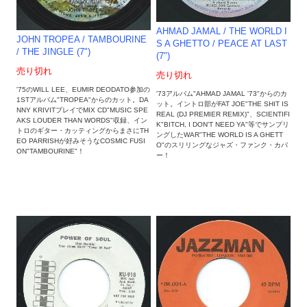
AHMAD JAMAL ‎/ THE WORLD I
JOHN TROPEA ‎/ TAMBOURINE
S A GHETTO / PEACE AT LAST
/ THE JINGLE (7")
(7")
売り切れ
売り切れ
'75のWILL LEE、EUMIR DEODATO参加の
'73アルバム"AHMAD JAMAL '73"からのカ
1STアルバム"TROPEA"からのカット。DA
ット。イントロ部がFAT JOE"THE SHIT IS
NNY KRIVITプレイでMIX CD"MUSIC SPE
REAL (DJ PREMIER REMIX)"、SCIENTIFI
AKS LOUDER THAN WORDS"収録、イン
K"BITCH, I DON'T NEED YA"等でサンプリ
トロのギター・カッティングからまさにTH
ングしたWAR"THE WORLD IS A GHETT
EO PARRISHが好みそうなCOSMIC FUSI
O"のスリリングなジャズ・ファンク・カバ
ON"TAMBOURINE"！
ー！