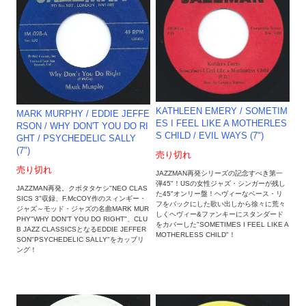
KATHLEEN EMERY / SOMETIM
MARK MURPHY / EDDIE JEFFE
ES I FEEL LIKE A MOTHERLES
RSON / WHY DON'T YOU DO RI
S CHILD / EVIL WAYS (7")
GHT / PSYCHEDELIC SALLY
(7")
売り切れ
売り切れ
JAZZMAN再発シリーズの記念すべき第一
弾45"！USの女性ジャズ・シンガーが残し
JAZZMAN再発。クボタタケシ"NEO CLAS
た45"オンリー盤！ヘヴィーなベース・リ
SICS 3"収録、F.McCOY作のスィンギー・
フをバックにした歌い出しから徐々に荒々
ジャズ～モッド・ジャズの名曲MARK MUR
しくヘヴィー&ファンキーにスタンダード
PHY"WHY DON'T YOU DO RIGHT"、CLU
をカバーした"SOMETIMES I FEEL LIKE A
B JAZZ CLASSICSとなるEDDIE JEFFER
MOTHERLESS CHILD"！
SON"PSYCHEDELIC SALLY"をカップリ
ング！