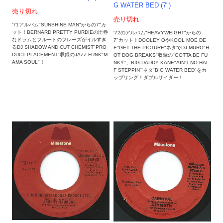
G WATER BED (7")
売り切れ
売り切れ
'71アルバム"SUNSHINE MAN"からの7"カ
ット！BERNARD PRETTY PURDIEの圧巻
'72のアルバム"HEAVYWEIGHT"からの
なドラムとフルートのフレーズがイルすぎ
7"カット！DOOLEY OやKOOL MOE DE
るDJ SHADOW AND CUT CHEMIST"PRO
E"GET THE PICTURE"ネタでDJ MURO"H
DUCT PLACEMENT"収録のJAZZ FUNK"M
OT DOG BREAKS"収録の"GOTTA BE FU
AMA SOUL"！
NKY"、BIG DADDY KANE"AIN'T NO HAL
F STEPPIN'"ネタ"BIG WATER BED"をカ
ップリング！ダブルサイダー！