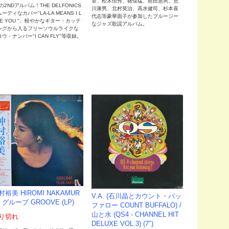
章、松木恒秀、猪俣猛、前田憲男、荒
8の2NDアルバム！THE DELFONICS
川康男、北村英治、高水健司、杉本喜
ーディなカバー"LA-LA MEANS I L
代志等豪華面子が参加したブルージー
VE YOU "、軽やかなギター・カッテ
なジャズ歌謡アルバム。
ングから入るフリーソウルライクな
ウ・ナンバー"I CAN FLY"等収録。
村裕美 HIROMI NAKAMUR
V.A. (石川晶とカウント・バッ
/ グルーブ GROOVE (LP)
ファロー COUNT BUFFALO) /
山と水 (QS4 - CHANNEL HIT
り切れ
DELUXE VOL.3) (7")