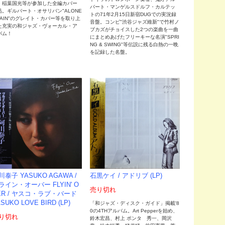
、稲葉国光等が参加した全編カバー
バート・マンゲルスドルフ・カルテッ
品。ギルバート・オサリバン"ALONE
トの71年2月15日新宿DUGでの実況録
GAIN"のグレイト・カバー等を取り上
音盤。コンピ"渋谷ジャズ維新"で竹村ノ
た充実の和ジャズ・ヴォーカル・ア
ブカズがチョイスした2つの楽曲を一曲
バム！
にまとめあげたフリーキーな名演"SPRI
NG & SWING"等伝説に残る白熱の一晩
を記録した名盤。
川泰子 YASUKO AGAWA /
石黒ケイ / アドリブ (LP)
ライン・オーバー FLYIN' O
売り切れ
ER / ヤスコ・ラブ・バード
SUKO LOVE BIRD (LP)
「和ジャズ・ディスク・ガイド」掲載'8
0の4THアルバム。Art Pepperを始め、
り切れ
鈴木宏昌、村上 ポンタ 秀一、岡沢