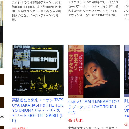
二
ルズでオナジミの名曲を取り上げた"ジ
スタジオでの日本制作アルバム。鈴木
作
ョージア・オン・マイ・マインド"、横
勲(piccolo-bass.)、山本剛(piano.)が参
A
内章次のギターがダイナミックに迫る
加。全編スタンダード中心ながら全編
げ
スウィンギーな"LADY BIRD"等収録。
飽きのこないベース・アルバムの良
ル
盤。
高橋達也と東京ユニオン TATS
阿
中本マリ MARI NAKAMOTO /
UYA TAKAHASHI & THE TOK
フ
ラブ・タッチ LOVE TOUCH
YO UNION / ガット・ザ・ス
V
(LP)
ピリット GOT THE SPIRIT (L
rec
YA
売り切れ
P)
売
実力派女性ジャズ・シンガー中本マリ