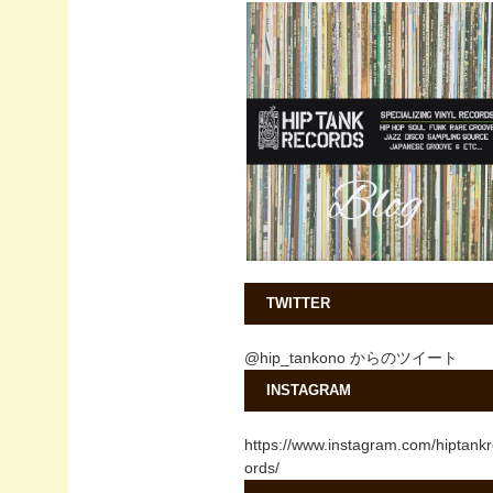
TWITTER
@hip_tankono からのツイート
INSTAGRAM
https://www.instagram.com/hiptank
ords/