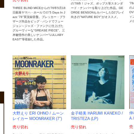
売り切れ
'7
の'78作！ジャズ、ポップス等スタンダ
のム
ード・ナンバーを取り上げた作品。GE
THREE BLIND MICEからの'76年5月18
O
ORGE BENSONもカバーしたDJプレイ
日銀座ヤマハ・ホールでの"5 Days In J
ィ
向きの"NATURE BOY"がオススメ。
azz '76"実況録音盤。ブレッカー・ブラ
メロ
ザーズ作品をビッグ・バンドでフュー
ジョン～ジャズ・ファンクに仕上げた
グルーヴィーな"GREASE PIECE"、三
木敏悟作の美しいナンバー"LULLABY
EAST"等収録した作品。
仲
大野えり ERI OHNO / ムーン
金子晴美 HARUMI KANEKO /
A 
レイカー MOONRAKER (7")
TRISTEZA (LP)
売
売り切れ
売り切れ