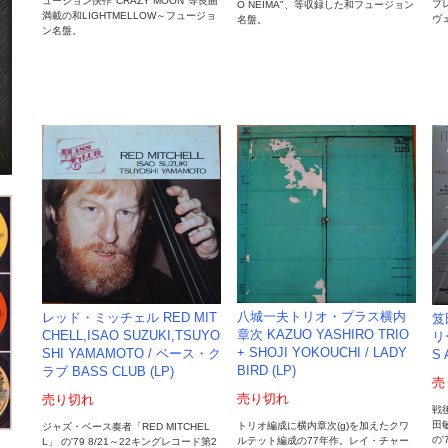
ュージョン快作"CRAZY MOON"等良曲
プ
O NEIMA"、等収録した和フュージョン
満載の和LIGHTMELLOW～フュージョ
ヴ
名盤。
ン名盤。
八城一夫トリオ・プラス横内
レッド・ミッチェル RED MIT
笈
章次 KAZUO YASHIRO TRIO
CHELL,ISAO SUZUKI,TSUYO
リ
+ SHOJI YOKOUCHI / LADY
SHI YAMAMOTO / ベース・ク
S 
BIRD (LP)
ラブ BASS CLUB (LP)
売
売り切れ
売り切れ
戦
田敏
トリオ編成に横内章次(g)を加えたクワ
ジャズ・ベース奏者「RED MITCHEL
の
ルテット編成の77年作。レイ・チャー
L」 の'79 8/21～22キングレコード第2