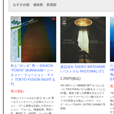
おすすめ順
価格順
新着順
三木
村上 "ポンタ" 秀一 SHUICHI
渡辺貞夫 SADAO WATANABE
N
"PONTA" MURAKAMI / トー
/ パストラル PASTORAL (7")
海
キョー・フュージョン・ナイ
2,200円(税込)
(L
ト TOKYO FUSION NIGHT (L
P)
'69 CBSソニー移籍第1弾アルバムとな
売
った"PASTORAL"から4曲をカットした
売り切れ
EP盤。親友で多くの影響を与えたゲイ
'7
リー・マクファーランドへ捧げるヴァ
し
78年にリリースされた村上"ポンタ"秀
イヴの音色も心地よいメロウ・ジャ
地
一をフューチャーした日本のフュージ
ズ・サンバ"GARY, OUTRO SAMBA"等
系
ョン・ブーム前夜を記録した幻のセッ
収録。
ン
ション・アルバム。鳴瀬喜博、野呂一
する
生、難波弘之、中村哲、ペッカー橋