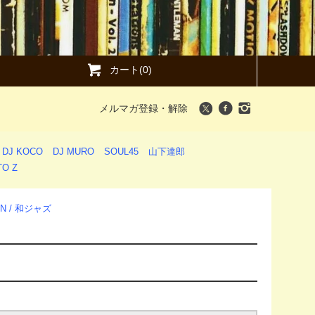
カート(0)
メルマガ登録・解除
DJ KOCO
DJ MURO
SOUL45
山下達郎
O Z
ION / 和ジャズ