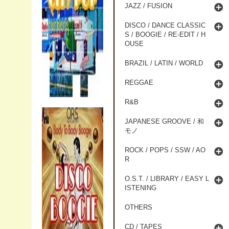
JAZZ / FUSION
DISCO / DANCE CLASSIC
S / BOOGIE / RE-EDIT / H
OUSE
BRAZIL / LATIN / WORLD
REGGAE
R&B
JAPANESE GROOVE / 和
モノ
ROCK / POPS / SSW / AO
R
O.S.T. / LIBRARY / EASY L
ISTENING
OTHERS
CD / TAPES