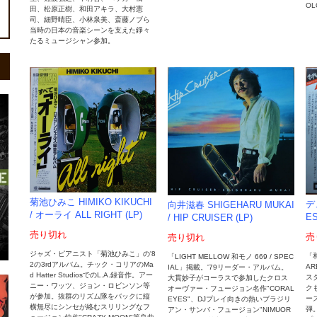
OL
田、松原正樹、和田アキラ、大村憲
司、細野晴臣、小林泉美、斎藤ノブら
当時の日本の音楽シーンを支えた錚々
たるミュージシャン参加。
菊池ひみこ HIMIKO KIKUCHI
デ
向井滋春 SHIGEHARU MUKAI
/ オーライ ALL RIGHT (LP)
ES
/ HIP CRUISER (LP)
売り切れ
売
売り切れ
ジャズ・ピアニスト「菊池ひみこ」の'8
「
「LIGHT MELLOW 和モノ 669 / SPEC
2の3rdアルバム。チック・コリアのMa
AR
IAL」掲載。'79リーダー・アルバム。
d Hatter StudiosでのL.A.録音作。アー
ス
大貫妙子がコーラスで参加したクロス
ニー・ワッツ、ジョン・ロビンソン等
ク
オーヴァー・フュージョン名作"CORAL
が参加。抜群のリズム隊をバックに縦
ー
EYES"、DJプレイ向きの熱いブラジリ
横無尽にシンセが絡むスリリングなフ
弾
アン・サンバ・フュージョン"NIMUOR