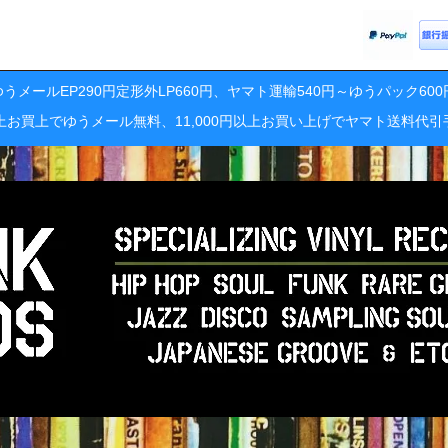
うメールEP290円定形外LP660円、ヤマト運輸540円～ゆうパック60
円以上お買上でゆうメール無料、11,000円以上お買い上げでヤマト送料代