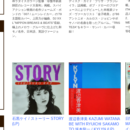
「
和ラダイスガラージ監修「珍盤亭娯楽
ディスク・ガイド「ブリザ・ブラジレ
載。
師匠のレコード大喜利」掲載。スパイ
イラ」誌掲載。ボブ・ドローのプロデ
IT
アクション映画の名作ジェームズ・ボ
ュースによりデビューした本格派ジャ
品
ンドの「007 / ムーンレイカー」の'79
ズ・ヴァーカリスト「金子晴美」が'86
2
主題歌カバー。上田力が編曲、DJ XX
アントニオ・カルロス・ジョビンやボ
WE
L"NIPPON BREAKS & BEATS"収録、
サノバの名曲を歌ったアルバム。"TRIS
ー
極上のメロウ・グルーヴに仕上げた和
TEZA"をキラー・サンバ・カバー収
等収
モノ名作。日本語、英語ヴァージョ
録！
ン。
石黒ケイ / ストーリー STORY
日
渡辺香津美 KAZUMI WATANA
(LP)
MA
BE WITH RYUICHI SAKAMO
イ
TO 坂本龍一 / KYLYN (LP)