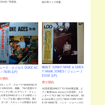
OGUE) "等収録。
録の和ジャズ名盤。
峰純子 JUNKO MINE & GREA
ューク・エイセス DUKE AC
T HANK JONES / ジェシー J
 / 76/45 (LP)
ESSE (LP)
り切れ
売り切れ
和モノ レア・グルーヴ WAMONO R
E GROOVE」掲載。'78の音質やマ
'82高音質DIRECT TO DISK限定盤。ピ
タリングに拘ったサウンド・チェッ
アノ奏者Hank Jonesとの共演作。スタ
も出来るDAMのオリジナル録音シリ
ンダード"FLY ME TO THE MOON"、Bil
ズ「マニアを追い越せ!大作戦」第3
ly Joelを取り上げた"NEW YORK STAT
。ダバダ・スキャットが炸裂するDJ
E OF MIND"等、ハンク・ジョーンズの