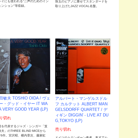
レイにも使われる"二声のためのイン
珠玉のピアノに乗せてスタンダードを
ェンション"等収録。
取り上げたJAZZ VOCAL名盤。
田敏夫 TOSHIO OIDA / ヴェ
アルバート・マンゲルスドル
ー・グッド・イヤー IT WA
フ カルテット ALBERT MAN
A VERY GOOD YEAR (LP)
GELSDORFF QUARTET / デ
ィギン DIGGIN' - LIVE AT DU
り切れ
G,TOKYO (LP)
後を代表するジャズ・シンガー「笈
売り切れ
夫」のTHREE BLIND MICEから
'76作。宮沢昭、横内章次、藤家虹
ドイツのトロンボーン奏者、鬼才アル