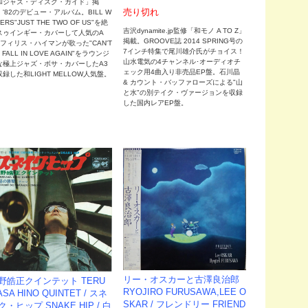
和ジャズ・ディスク・ガイド」掲
売り切れ
'82のデビュー・アルバム。BILL W
HERS"JUST THE TWO OF US"を絶
吉沢dynamite.jp監修「和モノ A TO Z」
スゥインギー・カバーして人気のA
掲載。GROOVE誌 2014 SPRING号の
、フィリス・ハイマンが歌った"CAN'T
7インチ特集で尾川雄介氏がチョイス！
 FALL IN LOVE AGAIN"をラウンジ
山水電気の4チャンネル･オーディオチ
な極上ジャズ・ボサ・カバーしたA3
ェック用4曲入り非売品EP盤。石川晶
録した和LIGHT MELLOW人気盤。
& カウント・バッファローズによる"山
と水"の別テイク・ヴァージョンを収録
した国内レアEP盤。
リー・オスカーと古澤良治郎
野皓正クインテット TERU
RYOJIRO FURUSAWA,LEE O
SA HINO QUINTET / スネ
SKAR / フレンドリー FRIEND
ク・ヒップ SNAKE HIP / 白