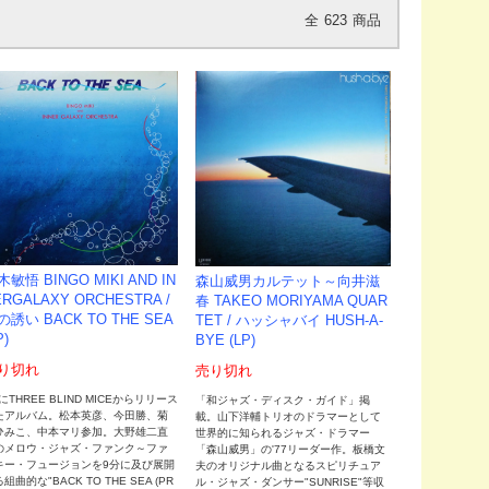
全
623
商品
敏悟 BINGO MIKI AND IN
森山威男カルテット～向井滋
ERGALAXY ORCHESTRA /
春 TAKEO MORIYAMA QUAR
の誘い BACK TO THE SEA
TET / ハッシャバイ HUSH-A-
P)
BYE (LP)
り切れ
売り切れ
8にTHREE BLIND MICEからリリース
「和ジャズ・ディスク・ガイド」掲
たアルバム。松本英彦、今田勝、菊
載。山下洋輔トリオのドラマーとして
ひみこ、中本マリ参加。大野雄二直
世界的に知られるジャズ・ドラマー
のメロウ・ジャズ・ファンク～ファ
「森山威男」の'77リーダー作。板橋文
キー・フュージョンを9分に及び展開
夫のオリジナル曲となるスピリチュア
組曲的な"BACK TO THE SEA (PR
ル・ジャズ・ダンサー"SUNRISE"等収