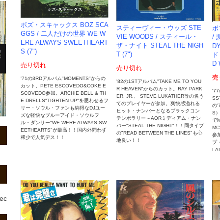
ボズ・スキャックス BOZ SCA
スティーヴィー・ウッズ STE
ボ
GGS / 二人だけの世界 WE W
VIE WOODS / スティール・
/
ERE ALWAYS SWEETHEART
ザ・ナイト STEAL THE NIGH
D
S (7")
T (7")
ド
D 
売り切れ
売り切れ
売
'71の3RDアルバム"MOMENTS"からの
'82の1STアルバム"TAKE ME TO YOU
カット。PETE ESCOVEDO&COKE E
R HEAVEN"からのカット。RAY PARK
'7
SCOVEDO参加。ARCHIE BELL & TH
ER, JR.、 STEVE LUKATHER等の名う
SS
E DRELLS"TIGHTEN UP"を思わせるフ
てのプレイヤーが参加。爽快感溢れる
の'
リー・ソウル・ファンも納得なDJユー
ヒット・ナンバーとなるブラックコン
S
ズな軽快なブルーアイド・ソウルフ
テンポラリー～AORミディアム・ナン
でM
ル・ダンサー"WE WERE ALWAYS SW
バー"STEAL THE NIGHT"！！同タイプ
MC
EETHEARTS"が最高！！国内外問わず
の"READ BETWEEN THE LINES"も心
参
稀少で人気デス！！
地良い！！
プ・
LA
rec