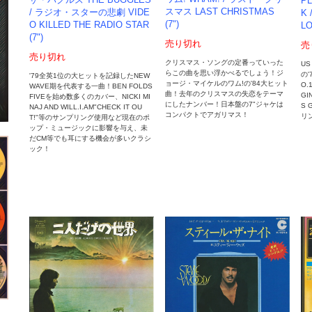
PL
スマス LAST CHRISTMAS
/ ラジオ・スターの悲劇 VIDE
K 
(7")
O KILLED THE RADIO STAR
LO
(7")
売り切れ
売
売り切れ
クリスマス・ソングの定番っていった
US
らこの曲を思い浮かべるでしょう！ジ
の
'79全英1位の大ヒットを記録したNEW
ョージ・マイケルのワム!の'84大ヒット
O.
WAVE期を代表する一曲！BEN FOLDS
曲！去年のクリスマスの失恋をテーマ
GI
FIVEを始め数多くのカバー、NICKI MI
にしたナンバー！日本盤の7"ジャケは
S 
NAJ AND WILL.I.AM"CHECK IT OU
コンパクトでアガリマス！
リ
T!"等のサンプリング使用など現在のポ
ップ・ミュージックに影響を与え、未
だCM等でも耳にする機会が多いクラシ
ック！