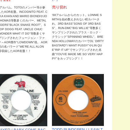
売り切れ
76アルバム。TOTOのメンバー等が参
たAOR名盤。INCOGNITO FEAT. C
'68アルバムからのカット。LONNIE S
KA KHAN AND MARIO BIONDIやJO
MITHを始め数えきれない程カバーさ
THOMAS等数多くのカバー、METAL
れ、3RD BASS"SONS OF 3RD BAS
NGERS"BLACK SNAKE ROOT"、S
S"、RUN-DMC"BIG WILLIE"等数多く
OP DOGG FEAT. UNCLE CHUC
サンプリングされたブラス・ロック・
WONDER WHAT IT DO"等数多くサ
クラシック"SPINNING WHEEL"、BRE
プリングされたフュージョン・ファ
NDA HOLLOWAYのカバーでOL' DIRTY
～AOR傑作"LOWDOWN"他、 AOR
BASTARD"I WANT PUSSY"やLIN QU
の名バラード"WE'RE ALL ALON
E"RIP IT UP"でサンプリングされた名
"等収録したAOR名盤！！
曲"YOU'VE MADE ME SO VERY HAP
PY"をカップリング！！
TODD RUNDGREN / I SAW T