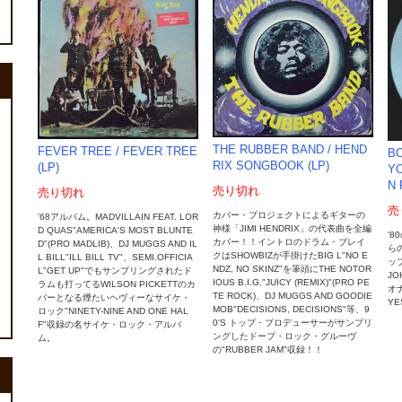
THE RUBBER BAND ‎/ HEND
FEVER TREE ‎/ FEVER TREE
BO
RIX SONGBOOK (LP)
(LP)
YO
N 
売り切れ
売り切れ
売
カバー・プロジェクトによるギターの
'68アルバム。MADVILLAIN FEAT. LOR
神様「JIMI HENDRIX」の代表曲を全編
D QUAS"AMERICA'S MOST BLUNTE
'8
カバー！！イントロのドラム・ブレイ
D"(PRO MADLIB)、DJ MUGGS AND IL
ら
クはSHOWBIZが手掛けたBIG L"NO E
L BILL"ILL BILL TV"、SEMI.OFFICIA
ップ
NDZ, NO SKINZ"を筆頭にTHE NOTOR
L"GET UP"でもサンプリングされたド
JO
IOUS B.I.G."JUICY (REMIX)"(PRO PE
ラムも打ってるWILSON PICKETTのカ
オナ
TE ROCK)、DJ MUGGS AND GOODIE
バーとなる煙たいヘヴィーなサイケ・
YE
MOB"DECISIONS, DECISIONS"等、9
ロック"NINETY-NINE AND ONE HAL
0'S トップ・プロデューサーがサンプリ
F"収録の名サイケ・ロック・アルバ
ングしたドープ・ロック・グルーヴ
ム。
の"RUBBER JAM"収録！！