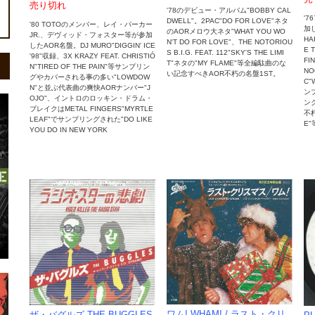
売り切れ
'78のデビュー・アルバム"BOBBY CAL
'
DWELL"。2PAC"DO FOR LOVE"ネタ
'80 TOTOのメンバー、レイ・パーカー
加し
のAORメロウ大ネタ"WHAT YOU WO
JR.、デヴィッド・フォスター等が参加
HA
N'T DO FOR LOVE"、THE NOTORIOU
したAOR名盤。DJ MURO"DIGGIN' ICE
E 
S B.I.G. FEAT. 112"SKY'S THE LIMI
'98"収録、3X KRAZY FEAT. CHRISTIÓ
FI
T"ネタの"MY FLAME"等全編駄曲のな
N"TIRED OF THE PAIN"等サンプリン
NO
い記念すべきAOR不朽の名盤1ST。
グやカバーされる事の多い"LOWDOW
C"
N"と並ぶ代表曲の爽快AORナンバー"J
ン
OJO"、イントロのロッキン・ドラム・
ンク
ブレイクはMETAL FINGERS"MYRTLE
不朽
LEAF"でサンプリングされた"DO LIKE
E
YOU DO IN NEW YORK
ワム! WHAM! / ラスト・クリ
ザ・バグルズ THE BUGGLES