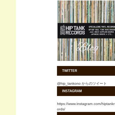
TWITTER
@hip_tankono からのツイート
INSTAGRAM
https://www.instagram.com/hiptank
ords/