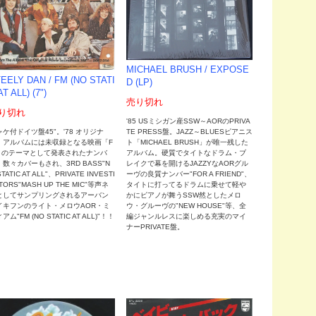
MICHAEL BRUSH / EXPOSE
EELY DAN / FM (NO STATI
D (LP)
AT ALL) (7")
売り切れ
り切れ
'85 USミシガン産SSW～AORのPRIVA
ャケ付ドイツ盤45"。'78 オリジナ
TE PRESS盤。JAZZ～BLUESピアニス
・アルバムには未収録となる映画「F
ト「MICHAEL BRUSH」が唯一残した
」のテーマとして発表されたナンバ
アルバム。硬質でタイトなドラム・ブ
。数々カバーもされ、3RD BASS"N
レイクで幕を開けるJAZZYなAORグル
STATIC AT ALL"、PRIVATE INVESTI
ーヴの良質ナンバー"FOR A FRIEND"、
TORS"MASH UP THE MIC"等声ネ
タイトに打ってるドラムに乗せて軽や
としてサンプリングされるアーバン
かにピアノが舞うSSW然としたメロ
イキフンのライト・メロウAOR・ミ
ウ・グルーヴの"NEW HOUSE"等、全
アム"FM (NO STATIC AT ALL)"！！
編ジャンルレスに楽しめる充実のマイ
ナーPRIVATE盤。