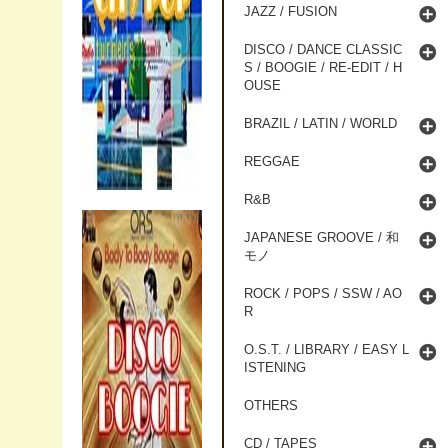
JAZZ / FUSION
DISCO / DANCE CLASSIC
S / BOOGIE / RE-EDIT / H
OUSE
BRAZIL / LATIN / WORLD
REGGAE
R&B
JAPANESE GROOVE / 和
モノ
ROCK / POPS / SSW / AO
R
O.S.T. / LIBRARY / EASY L
ISTENING
OTHERS
CD / TAPES