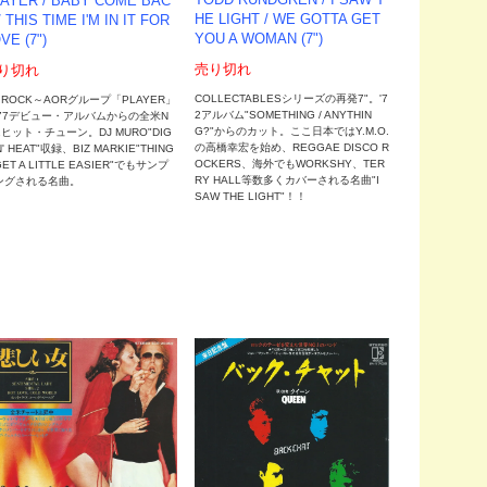
AYER / BABY COME BAC
HE LIGHT / WE GOTTA GET
/ THIS TIME I'M IN IT FOR
YOU A WOMAN (7")
VE (7")
売り切れ
り切れ
COLLECTABLESシリーズの再発7"。'7
 ROCK～AORグループ「PLAYER」
2アルバム"SOMETHING / ANYTHIN
'77デビュー・アルバムからの全米N
G?"からのカット。ここ日本ではY.M.O.
1ヒット・チューン。DJ MURO"DIG
の高橋幸宏を始め、REGGAE DISCO R
N' HEAT"収録、BIZ MARKIE"THING
OCKERS、海外でもWORKSHY、TER
GET A LITTLE EASIER"でもサンプ
RY HALL等数多くカバーされる名曲"I
ングされる名曲。
SAW THE LIGHT"！！