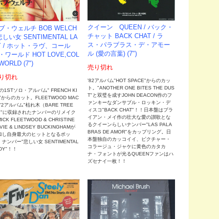
クイーン QUEEN / バック・
ブ・ウェルチ BOB WELCH
チャット BACK CHAT / ラ
 悲しい女 SENTIMENTAL LA
ス・パラブラス・デ・アモー
Y / ホット・ラヴ、コール
ル (愛の言葉) (7")
・ワールド HOT LOVE,COL
WORLD (7")
売り切れ
り切れ
'82アルバム"HOT SPACE"からのカッ
ト。"ANOTHER ONE BITES THE DUS
7の1STソロ・アルバム" FRENCH KI
T"と双璧を成すJOHN DEACON作のフ
"からのカット。FLEETWOOD MAC
ァンキーなダンサブル・ロッキン・デ
72アルバム"枯れ木（BARE TREE
ィスコ"BACK CHAT"！！日本盤はブラ
）"に収録されたナンバーのリメイク
イアン・メイ作の壮大な愛の讃歌とな
ICK FLEETWOOD & CHRISTINE
るクイーンらしいナンバー"LAS PALA
VIE & LINDSEY BUCKINGHAMが
BRAS DE AMOR"をカップリング。日
加し自身最大のヒットとなるポッ
本盤独自のカッコイイ、ピクチャー・
ナンバー"悲しい女 SENTIMENTAL
コラージュ・ジャケに黄色のカタカ
DY"！！
ナ・フォントが光るQUEENファンはハ
ズセナイ一枚！！