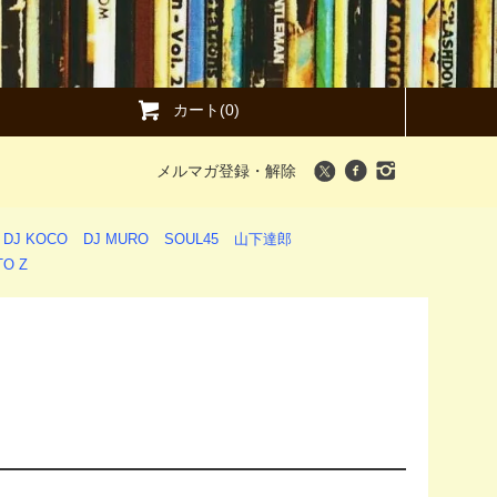
カート(0)
メルマガ登録・解除
DJ KOCO
DJ MURO
SOUL45
山下達郎
O Z