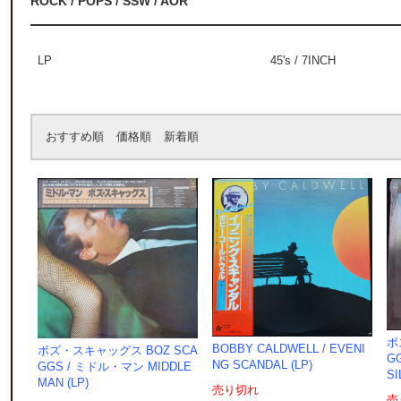
ROCK / POPS / SSW / AOR
LP
45's / 7INCH
おすすめ順
価格順
新着順
ボ
BOBBY CALDWELL ‎/ EVENI
ボズ・スキャッグス BOZ SCA
G
NG SCANDAL (LP)
GGS ‎/ ミドル・マン MIDDLE
SI
MAN (LP)
売り切れ
売