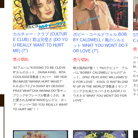
カルチャー・クラブ (CULTUR
ボビー・コールドウェル BOB
ST
E CLUB) ‎/ 君は完璧さ (DO YO
BY CALDWELL / 風のシルエ
C 
U REALLY WANT TO HURT
ット WHAT YOU WON'T DO F
売
ME) (7")
OR LOVE (7")
ジ
売り切れ
売り切れ
ル
M
'82アルバム"KISSING TO BE CLEVE
稀少国内EP盤！！'78のデビュー・アル
ー
R"からのカット。DIANA KING、RITA
バム"BOBBY CALDWELL"からの7"カ
O 
COOLIDGE等数多くカバー、HIP HOP
ット。2PAC FEAT. ERIC WILLIAMS"D
GA
勢のMASE"WANNA HURT MASE?"、
O FOR LOVE"、KOOL G RAP"BLOWI
タ
A.G.(D.I.T.C.)"A GIANT BY DESIGN"、
N' UP IN THE WORLD"等数多くサンプ
な
PRAS"WHAT'CHA WANNA DO"等サン
リングされ未だカバーされるAORメロ
ディ
プリングやフレーズが数多くされ、未
ウ大ネタ"WHAT YOU WON'T DO FOR
だ愛されるNEW WAVEなレゲエ・ポッ
LOVE"。
プ・ナンバー"DO YOU REALLY WANT
TO HURT ME"！！