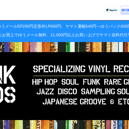
うメールEP290円定形外LP660円、ヤマト運輸540円～ゆうパック60
円以上お買上でゆうメール無料、11,000円以上お買い上げでヤマト送料代