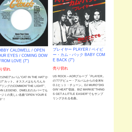
プレイヤー PLAYER / ベイビ
BBY CALDWELL / OPEN
ー・カム・バック BABY COM
UR EYES / COMING DOW
E BACK (7")
FROM LOVE (7")
売り切れ
り切れ
US ROCK～AORグループ「PLAYER」
0の2NDアルバム"CAT IN THE HAT"か
の'77デビュー・アルバムからの全米N
の7"カット。オススメはもちろんカ
O.1ヒット・チューン。DJ MURO"DIG
リングのCOMMON"THE LIGHT"、
GIN' HEAT"収録、BIZ MARKIE"THING
HN LEGEND、DWELEのカバーでも
S GET A LITTLE EASIER"でもサンプ
ジミの美しい名曲"OPEN YOUR E
リングされる名曲。
S"！