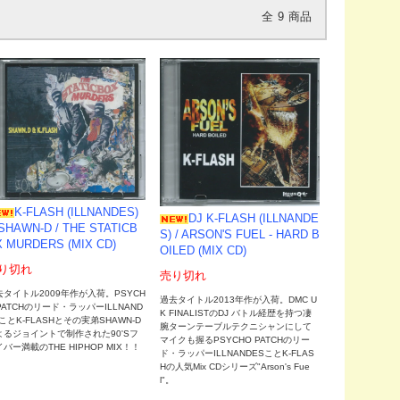
全
9
商品
K-FLASH (ILLNANDES)
DJ K-FLASH (ILLNANDE
SHAWN-D / THE STATICB
S) / ARSON'S FUEL - HARD B
 MURDERS (MIX CD)
OILED (MIX CD)
り切れ
売り切れ
去タイトル2009年作が入荷。PSYCH
過去タイトル2013年作が入荷。DMC U
PATCHのリード・ラッパーILLNAND
K FINALISTのDJ バトル経歴を持つ凄
ことK-FLASHとその実弟SHAWN-D
腕ターンテーブルテクニシャンにして
よるジョイントで制作された90'Sフ
マイクも握るPSYCHO PATCHのリー
バー満載のTHE HIPHOP MIX！！
ド・ラッパーILLNANDESことK-FLAS
Hの人気Mix CDシリーズ"Arson's Fue
l"。