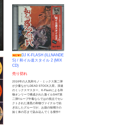
DJ K-FLASH (ILLNANDE
S) / 和イル道スタイル 2 (MIX
CD)
売り切れ
2016年の人気和モノ・ミックス第二弾
が少量ながらDEAD STOCK入荷。浪速
のミックスマスター、K-Flashによる和
物オンリーで構成された激イルSHIT第
二弾!!ループ中毒ならではの視点でセレ
クトされた漆黒の和物ヴァイナルで紡
ぎ出したグルーヴが、お袋の味噌汁の
如く体の芯まで染み込んでくる傑作!!