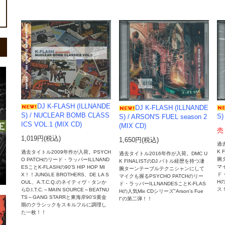
DJ K-FLASH (ILLNANDE
DJ K-FLASH (ILLNANDE
S) / NUCLEAR BOMB CLASS
S)
S) / ARSON'S FUEL season 2
ICS VOL.1 (MIX CD)
(MIX CD)
売
1,019円(税込)
1,650円(税込)
過
K 
過去タイトル2009年作が入荷。PSYCH
過去タイトル2016年作が入荷。DMC U
腕
O PATCHのリード・ラッパーILLNAND
K FINALISTのDJ バトル経歴を持つ凄
マイ
ESことK-FLASHの90'S HIP HOP MI
腕ターンテーブルテクニシャンにして
ド・
X！！JUNGLE BROTHERS、DE LA S
マイクも握るPSYCHO PATCHのリー
H
OUL、A.T.C.Q.のネイティヴ・タンか
ド・ラッパーILLNANDESことK-FLAS
ス
らD.I.T.C.～MAIN SOURCE～BEATNU
Hの人気Mix CDシリーズ"Arson's Fue
TS～GANG STARRと東海岸90'S黄金
l"の第二弾！！
期のクラシックをスキルフルに調理し
た一枚！！