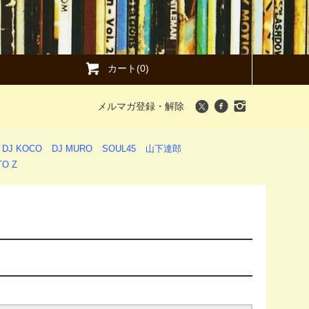
カート(0)
メルマガ登録・解除
DJ KOCO
DJ MURO
SOUL45
山下達郎
O Z