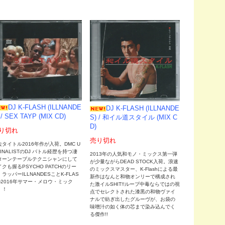
DJ K-FLASH (ILLNANDE
DJ K-FLASH (ILLNANDE
 / SEX TAYP (MIX CD)
S) / 和イル道スタイル (MIX C
D)
り切れ
売り切れ
去タイトル2016年作が入荷。DMC U
FINALISTのDJ バトル経歴を持つ凄
2013年の人気和モノ・ミックス第一弾
ターンテーブルテクニシャンにして
が少量ながらDEAD STOCK入荷。浪速
クも握るPSYCHO PATCHのリー
のミックスマスター、K-Flashによる最
ラッパーILLNANDESことK-FLAS
新作はなんと和物オンリーで構成され
の2016年サマー・メロウ・ミック
た激イルSHIT!!ループ中毒ならではの視
！！
点でセレクトされた漆黒の和物ヴァイ
ナルで紡ぎ出したグルーヴが、お袋の
味噌汁の如く体の芯まで染み込んでく
る傑作!!