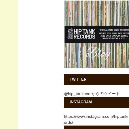
TWITTER
@hip_tankono からのツイート
INSTAGRAM
https://www.instagram.com/hiptank
ords/