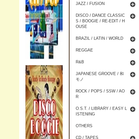
JAZZ / FUSION
DISCO / DANCE CLASSIC
S / BOOGIE / RE-EDIT / H
OUSE
BRAZIL / LATIN / WORLD
REGGAE
R&B
JAPANESE GROOVE / 和
モノ
ROCK / POPS / SSW / AO
R
O.S.T. / LIBRARY / EASY L
ISTENING
OTHERS
CD / TAPES