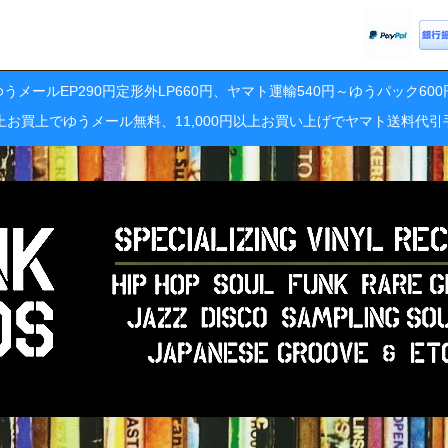
うメールEP290円定形外LP660円、ヤマト運輸540円～ゆうパック60
円以上お買上でゆうメール無料、11,000円以上お買い上げでヤマト送料代