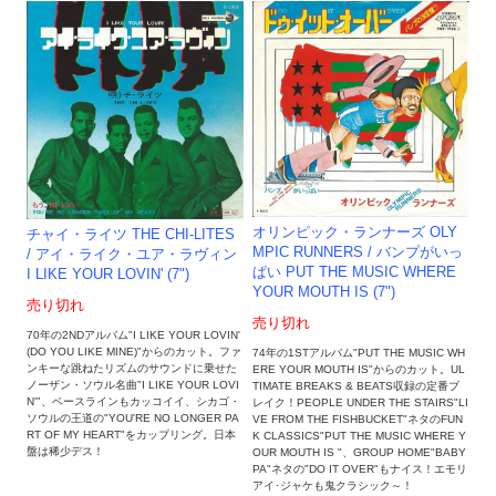
オリンピック・ランナーズ OLY
チャイ・ライツ THE CHI-LITES
MPIC RUNNERS / バンプがいっ
/ アイ・ライク・ユア・ラヴィン
ぱい PUT THE MUSIC WHERE
I LIKE YOUR LOVIN' (7")
YOUR MOUTH IS (7")
売り切れ
売り切れ
70年の2NDアルバム"I LIKE YOUR LOVIN'
(DO YOU LIKE MINE)"からのカット。ファ
74年の1STアルバム"PUT THE MUSIC WH
ンキーな跳ねたリズムのサウンドに乗せた
ERE YOUR MOUTH IS"からのカット。UL
ノーザン・ソウル名曲"I LIKE YOUR LOVI
TIMATE BREAKS & BEATS収録の定番ブ
N'"、ベースラインもカッコイイ、シカゴ・
レイク！PEOPLE UNDER THE STAIRS"LI
ソウルの王道の"YOU'RE NO LONGER PA
VE FROM THE FISHBUCKET"ネタのFUN
RT OF MY HEART"をカップリング。日本
K CLASSICS"PUT THE MUSIC WHERE Y
盤は稀少デス！
OUR MOUTH IS "、GROUP HOME"BABY
PA"ネタの"DO IT OVER"もナイス！エモリ
アイ･ジャケも鬼クラシック～！