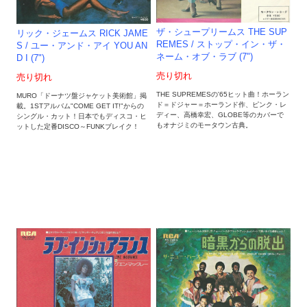
ザ・シュープリームス THE SUP
リック・ジェームス RICK JAME
REMES / ストップ・イン・ザ・
S / ユー・アンド・アイ YOU AN
ネーム・オブ・ラブ (7")
D I (7")
売り切れ
売り切れ
THE SUPREMESの'65ヒット曲！ホーラン
MURO「ドーナツ盤ジャケット美術館」掲
ド＝ドジャー＝ホーランド作、ピンク・レ
載。1STアルバム"COME GET IT!"からの
ディー、高橋幸宏、GLOBE等のカバーで
シングル・カット！日本でもディスコ・ヒ
もオナジミのモータウン古典。
ットした定番DISCO～FUNKブレイク！