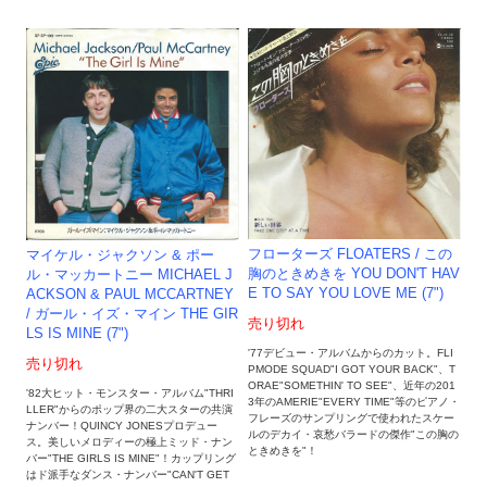
フローターズ FLOATERS / この
マイケル・ジャクソン & ポー
胸のときめきを YOU DON'T HAV
ル・マッカートニー MICHAEL J
E TO SAY YOU LOVE ME (7")
ACKSON & PAUL MCCARTNEY
/ ガール・イズ・マイン THE GIR
売り切れ
LS IS MINE (7")
'77デビュー・アルバムからのカット。FLI
売り切れ
PMODE SQUAD"I GOT YOUR BACK"、T
ORAE"SOMETHIN' TO SEE"、近年の201
'82大ヒット・モンスター・アルバム"THRI
3年のAMERIE"EVERY TIME"等のピアノ・
LLER"からのポップ界の二大スターの共演
フレーズのサンプリングで使われたスケー
ナンバー！QUINCY JONESプロデュー
ルのデカイ・哀愁バラードの傑作"この胸の
ス。美しいメロディーの極上ミッド・ナン
ときめきを"！
バー"THE GIRLS IS MINE"！カップリング
はド派手なダンス・ナンバー"CAN'T GET