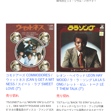
80'S大ヒット・ソウル・バラード！
コモドアーズ COMMODORES /
レオン・ヘイウッド LEON HAY
ウィットネス (CAN I) GET A WIT
WOOD / ラ・ラ・ソング LA LA S
NESS / スイート・ラブ SWEET
ONG / レット・ゼム・トーク LE
LOVE (7")
T THEM TALK (7")
売り切れ
売り切れ
'75の2NDアルバム"MOVIN' ON"からの7"カ
'73アルバム"BACK TO STAY"からのカッ
ット。DEE NASTY"POUSSE LES BAS
ト！キャッチーなコーラス・フックが印象
S"ネタの重低音のディスコ・ファンク"(CA
的なグルーヴィーな哀愁のクロスオーヴァ