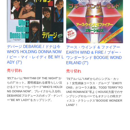
デバージ DEBARGE / ドナは今
アース・ウインド & ファイアー
WHO'S HOLDING DONNA NOW
EARTH WIND & FIRE / ブギー・
/ ビー・マイ・レイディ BE MY L
ワンダーランド BOOGIE WOND
ADY (7")
ERLAND (7")
売り切れ
売り切れ
'85アルバム"RHYTHM OF THE NIGHT"か
'79アルバム"I AM"からのシングル・カッ
らの7"カット。透明感溢れる彼等らしい泣
ト！女性姉妹コーラス・グループ「EMOTI
けるドリーミーなバラード"WHO'S HOLDI
ONS」がコーラス参加。TODD TERRY"FO
NG DONNA NOW"、ブレイクから入るEL
UND ROMANCE"等よくHOUSE方面でのサ
DEBARGEプロデュースのポップ・ナンバ
ンプリングやカバーでもオナジミの特大デ
ー"BE MY LADY"をカップリング。
ィスコ・クラシックス"BOOGIE WONDER
LAND"！