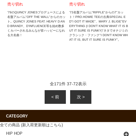
売り切れ
売り切れ
'79のQUINCY JONESプロデュースによる
'73名盤アルバム"RIPPLE"からの7"カッ
名盤アルバム"OFF THE WALL"からのカッ
ト！PRO.HOWIE TEEの古典SPECIAL E
ト。QUINCY JONES FEAT. HEAVY D AN
D"I GOT IT MADE"、MARY J. BLIGE"EV
D BRANDY、D'INFLUENCE等を始め数多
ERYTHING (I DON'T KNOW WHAT IT IS B
くカバーされるみんなが皆ハッピーになれ
UT IT SURE IS FUNKY)"ネタでオナジミの
る大名曲！
クラシック・ファンク"I DON'T KNOW WH
AT IT IS, BUT IT SURE IS FUNKY"。
全
171
件
37
-
72
表示
< 前
次 >
CATEGORY
全ての商品 (新入荷更新順はこちら)
HIP HOP