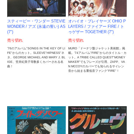
オハイオ・プレイヤーズ OHIO P
スティービー・ワンダー STEVIE
LAYERS / ファイアー FIRE / ト
WONDER / アズ (永遠の誓い) AS
ゥゲザー TOGETHER (7")
(7")
売り切れ
売り切れ
MURO「ドーナツ盤ジャケット美術館」掲
'76のアルバム"SONGS IN THE KEY OF LI
載。'74アルバム"FIRE"からのタイトル・カ
FE"からのカット。SLEEVE"HIPNESS"ネ
ット。A TRIBE CALLED QUEST"MONEY
タ、GEORGE MICHAEL AND MARY J. BL
MAKER"でもフレーズが引用、ZAPP、VA
IGE、笠井紀美子等数多くカバーされる名
N MCCOYのカバーでも知られるサイレン
曲！
音から始まる重低音ファンク"FIRE"！