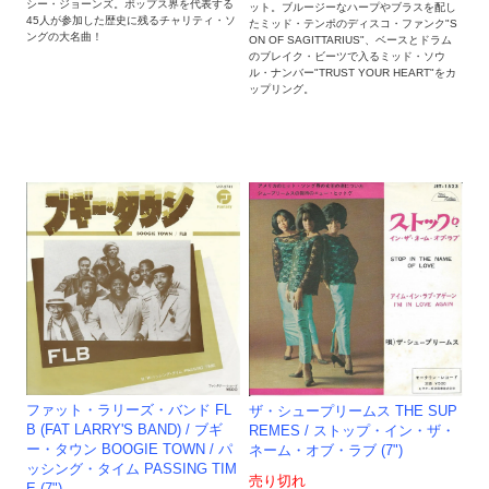
シー・ジョーンズ。ポップス界を代表する
ット。ブルージーなハープやブラスを配し
45人が参加した歴史に残るチャリティ・ソ
たミッド・テンポのディスコ・ファンク"S
ングの大名曲！
ON OF SAGITTARIUS"、ベースとドラム
のブレイク・ビーツで入るミッド・ソウ
ル・ナンバー"TRUST YOUR HEART"をカ
ップリング。
ファット・ラリーズ・バンド FL
ザ・シュープリームス THE SUP
B (FAT LARRY'S BAND) / ブギ
REMES / ストップ・イン・ザ・
ー・タウン BOOGIE TOWN / パ
ネーム・オブ・ラブ (7")
ッシング・タイム PASSING TIM
売り切れ