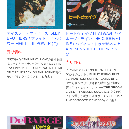
アイズレー・ブラザーズ ISLEY
ヒートウェイヴ HEATWAVE / グ
BROTHERS / ファイト・ザ・パ
ルーヴ・ライン THE GROOVE L
ワー FIGHT THE POWER (7")
INE / ハピネス・トゥゲザネス H
APPINESS TOGETHERNESS
売り切れ
(7")
'75アルバム"THE HEAT IS ON"の冒頭を飾
売り切れ
るファンキー・ナンバー！CYPRESS HIL
L"PHUNCKY FEEL ONE"、WC & THE MA
'77の2NDアルバム"CENTRAL HEATIN
DD CIRCLE"BACK ON THE SCENE"等の
G"からのカット。PUBLIC ENEMY FEAT.
サンプリング・ネタとしても有名！
VERNON REID"SOPHISTICATED BITC
H"でもサンプリングされた彼等を代表する
ディスコ・ヒット・ナンバー"THE GROOV
E LINE"、PANACEA"SQUARE 1"ネタのタ
イトル通り心暖まるメロウ・ナンバー"HAP
PINESS TOGETHERNESS"もイイ曲！