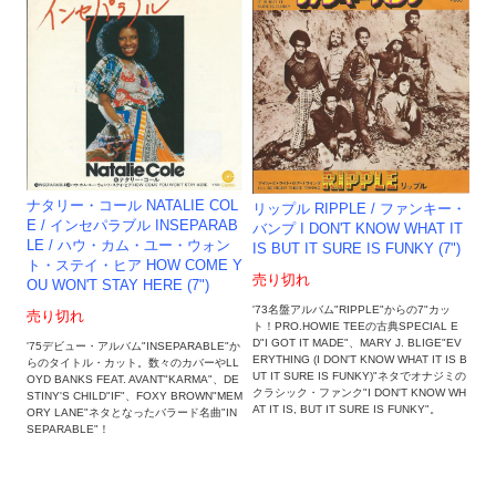
ナタリー・コール NATALIE COL
リップル RIPPLE / ファンキー・
E / インセパラブル INSEPARAB
バンプ I DON'T KNOW WHAT IT
LE / ハウ・カム・ユー・ウォン
IS BUT IT SURE IS FUNKY (7")
ト・ステイ・ヒア HOW COME Y
売り切れ
OU WON'T STAY HERE (7")
'73名盤アルバム"RIPPLE"からの7"カッ
売り切れ
ト！PRO.HOWIE TEEの古典SPECIAL E
D"I GOT IT MADE"、MARY J. BLIGE"EV
'75デビュー・アルバム"INSEPARABLE"か
ERYTHING (I DON'T KNOW WHAT IT IS B
らのタイトル・カット。数々のカバーやLL
UT IT SURE IS FUNKY)"ネタでオナジミの
OYD BANKS FEAT. AVANT"KARMA"、DE
クラシック・ファンク"I DON'T KNOW WH
STINY'S CHILD"IF"、FOXY BROWN"MEM
AT IT IS, BUT IT SURE IS FUNKY"。
ORY LANE"ネタとなったバラード名曲"IN
SEPARABLE"！