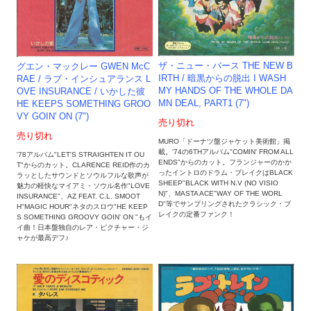
ザ・ニュー・バース THE NEW B
グエン・マックレー GWEN McC
IRTH / 暗黒からの脱出 I WASH
RAE / ラブ・インシュアランス L
MY HANDS OF THE WHOLE DA
OVE INSURANCE / いかした彼
MN DEAL, PART1 (7")
HE KEEPS SOMETHING GROO
VY GOIN' ON (7")
売り切れ
売り切れ
MURO「ドーナツ盤ジャケット美術館」掲
載。'74の6THアルバム"COMIN' FROM ALL
'78アルバム"LET'S STRAIGHTEN IT OU
ENDS"からのカット。フランジャーのかか
T"からのカット。CLARENCE REID作のカ
ったイントロのドラム・ブレイクはBLACK
ラッとしたサウンドとソウルフルな歌声が
SHEEP"BLACK WITH N.V (NO VISIO
魅力の軽快なマイアミ・ソウル名作"LOVE
N)"、MASTA ACE"WAY OF THE WORL
INSURANCE"、AZ FEAT. C.L. SMOOT
D"等でサンプリングされたクラシック・ブ
H"MAGIC HOUR"ネタのスロウ"HE KEEP
レイクの定番ファンク！
S SOMETHING GROOVY GOIN' ON "もイ
イ曲！日本盤独自のレア・ピクチャー・ジ
ャケが最高デフ♪