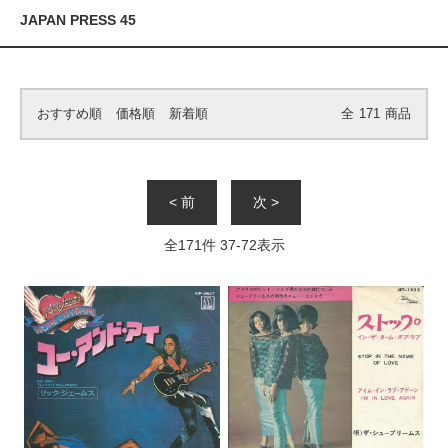
JAPAN PRESS 45
おすすめ順
価格順
新着順
全
171
商品
< 前
次 >
全
171
件
37
-
72
表示