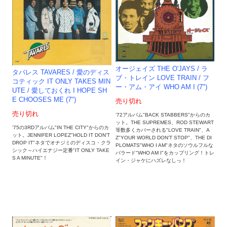
オージェイズ THE O'JAYS / ラ
タバレス TAVARES / 愛のディス
ブ・トレイン LOVE TRAIN / フ
コティック IT ONLY TAKES MIN
ー・アム・アイ WHO AM I (7")
UTE / 愛しておくれ I HOPE SH
E CHOOSES ME (7")
売り切れ
売り切れ
'72アルバム"BACK STABBERS"からのカ
ット。THE SUPREMES、ROD STEWART
'75の3RDアルバム"IN THE CITY"からのカ
等数多くカバーされる"LOVE TRAIN"、A
ット。JENNIFER LOPEZ"HOLD IT DON'T
Z"YOUR WORLD DON'T STOP"、THE DI
DROP IT"ネタでオナジミのディスコ・クラ
PLOMATS"WHO I AM"ネタのソウルフルな
シック～ハイエナジー定番"IT ONLY TAKE
バラード"WHO AM I"をカップリング！トレ
S A MINUTE"！
イン・ジャケにハズレなしっ！