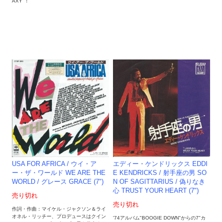
AXY"！
USA FOR AFRICA / ウイ・ア
エディー・ケンドリックス EDDI
ー・ザ・ワールド WE ARE THE
E KENDRICKS / 射手座の男 SO
WORLD / グレース GRACE (7")
N OF SAGITTARIUS / 偽りなき
心 TRUST YOUR HEART (7")
売り切れ
売り切れ
作詞・作曲：マイケル・ジャクソン＆ライ
オネル・リッチー、プロデュースはクイン
'74アルバム"BOOGIE DOWN"からの7"カ