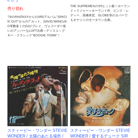
E (7")
THE SUPREMESの'65ヒット曲！ホーラン
売り切れ
ド＝ドジャー＝ホーランド作、ピンク・レ
ディー、高橋幸宏、GLOBE等のカバーで
'78のFANTASYからの3RDアルバム"SPACI
もオナジミのモータウン古典。
N' OUT"からの7"カット。DAVID MANCUS
O等数多くのDJがプレイ、ヴォコーダー使
いのアッパーなLOFT古典～ディスコ～ブ
ギー・クラシック"BOOGIE TOWN"！
スティービー・ワンダー STEVIE
スティービー・ワンダー STEVIE
WONDER / 太陽のあたる場所 /
WONDER / 愛するデューク SIR