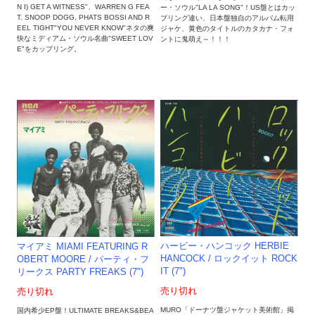
N I) GET A WITNESS"、WARREN G FEA
ー・ソウル"LA LA SONG"！US盤とはカッ
T. SNOOP DOGG, PHATS BOSSI AND R
プリング違い、日本盤独自のアルバム転用
EEL TIGHT"YOU NEVER KNOW"ネタの爽
ジャケ、黄色のタイトルのカタカナ・フォ
快なミディアム・ソウル名曲"SWEET LOV
ントに鬼萌え～！！！
E"をカップリング。
ハービー・ハンコック HERBIE
マイアミ MIAMI FEATURING R
HANCOCK / ロックイット ROCK
OBERT MOORE / パーティ・フ
IT (7")
リークス PARTY FREAKS (7")
売り切れ
売り切れ
MURO「ドーナツ盤ジャケット美術館」掲
国内希少EP盤！ULTIMATE BREAKS&BEA