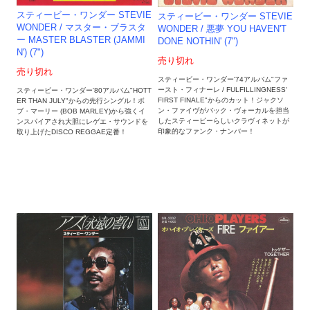
スティービー・ワンダー STEVIE
スティービー・ワンダー STEVIE
WONDER / マスター・ブラスタ
WONDER / 悪夢 YOU HAVEN'T
ー MASTER BLASTER (JAMMI
DONE NOTHIN' (7")
N') (7")
売り切れ
売り切れ
スティービー・ワンダー'74アルバム"ファ
ースト・フィナーレ / FULFILLINGNESS'
スティービー・ワンダー'80アルバム"HOTT
FIRST FINALE"からのカット！ジャクソ
ER THAN JULY"からの先行シングル！ボ
ン・ファイヴがバック・ヴォーカルを担当
ブ・マーリー (BOB MARLEY)から強くイ
したスティービーらしいクラヴィネットが
ンスパイアされ大胆にレゲエ・サウンドを
印象的なファンク・ナンバー！
取り上げたDISCO REGGAE定番！