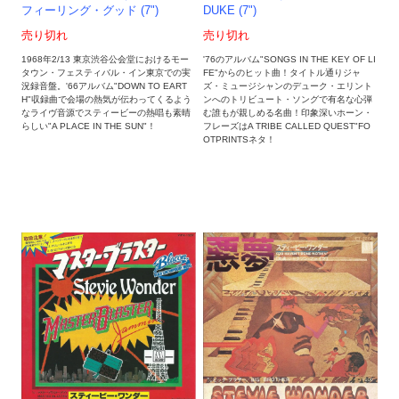
フィーリング・グッド (7")
DUKE (7")
売り切れ
売り切れ
1968年2/13 東京渋谷公会堂におけるモー
'76のアルバム"SONGS IN THE KEY OF LI
タウン・フェスティバル・イン東京での実
FE"からのヒット曲！タイトル通りジャ
況録音盤。'66アルバム"DOWN TO EART
ズ・ミュージシャンのデューク・エリント
H"収録曲で会場の熱気が伝わってくるよう
ンへのトリビュート・ソングで有名な心弾
なライヴ音源でスティービーの熱唱も素晴
む誰もが親しめる名曲！印象深いホーン・
らしい"A PLACE IN THE SUN"！
フレーズはA TRIBE CALLED QUEST"FO
OTPRINTSネタ！