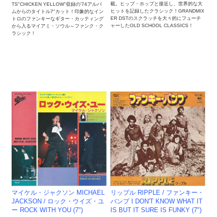
載。ヒップ・ホップと接近し、世界的な大
TS"CHICKEN YELLOW"収録の'74アルバ
ヒットを記録したクラシック！GRANDMIX
ムからのタイトル7"カット！印象的なイン
ER DSTのスクラッチを大々的にフューチ
トロのファンキーなギター・カッティング
ャーしたOLD SCHOOL CLASSICS！
から入るマイアミ・ソウル～ファンク・ク
ラシック！
マイケル・ジャクソン MICHAEL
リップル RIPPLE / ファンキー・
JACKSON / ロック・ウイズ・ユ
バンプ I DON'T KNOW WHAT IT
ー ROCK WITH YOU (7")
IS BUT IT SURE IS FUNKY (7")