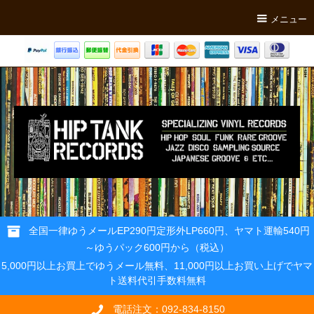
メニュー
全国一律ゆうメールEP290円定形外LP660円、ヤマト運輸540円
～ゆうパック600円から（税込）
5,000円以上お買上でゆうメール無料、11,000円以上お買い上げでヤマ
ト送料代引手数料無料
電話注文：092-834-8150