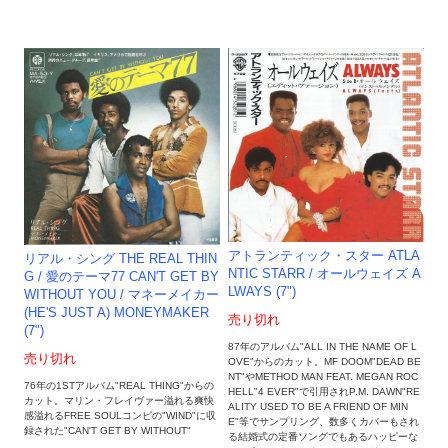
アトランティック・スター ATLA
リアル・シング THE REAL THIN
NTIC STARR / オールウェイズ A
G / 愛のテーマ77 CAN'T GET BY
LWAYS (7")
WITHOUT YOU / マネーメイカー
(HE'S JUST A) MONEYMAKER
売り切れ
(7")
87年のアルバム"ALL IN THE NAME OF L
売り切れ
OVE"からのカット。MF DOOM"DEAD BE
NT"やMETHOD MAN FEAT. MEGAN ROC
76年の1STアルバム"REAL THING"からの
HELL"4 EVER"で引用されP.M. DAWN"RE
カット。マリン・フレイヴァー溢れる爽快
ALITY USED TO BE A FRIEND OF MIN
感溢れるFREE SOULコンピの"WIND"に収
E"等でサンプリング、数多くカバーもされ
録された"CAN'T GET BY WITHOUT"
る結婚式の定番ソングでもあるハッピーな