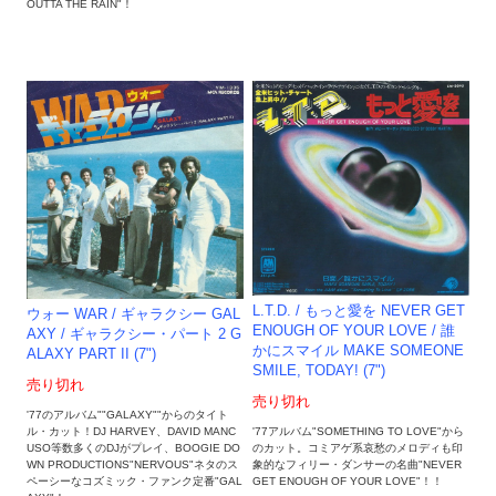
OUTTA THE RAIN"！
L.T.D. / もっと愛を NEVER GET
ウォー WAR / ギャラクシー GAL
ENOUGH OF YOUR LOVE / 誰
AXY / ギャラクシー・パート 2 G
かにスマイル MAKE SOMEONE
ALAXY PART II (7")
SMILE, TODAY! (7")
売り切れ
売り切れ
'77のアルバム""GALAXY""からのタイト
ル・カット！DJ HARVEY、DAVID MANC
'77アルバム"SOMETHING TO LOVE"から
USO等数多くのDJがプレイ、BOOGIE DO
のカット。コミアゲ系哀愁のメロディも印
WN PRODUCTIONS"NERVOUS"ネタのス
象的なフィリー・ダンサーの名曲"NEVER
ペーシーなコズミック・ファンク定番"GAL
GET ENOUGH OF YOUR LOVE"！！