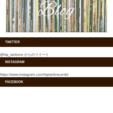
TWITTER
@hip_tankono からのツイート
INSTAGRAM
https://www.instagram.com/hiptankrecords/
FACEBOOK