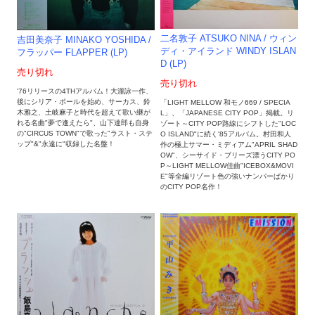
二名敦子 ATSUKO NINA / ウィン
吉田美奈子 MINAKO YOSHIDA /
ディ・アイランド WINDY ISLAN
フラッパー FLAPPER (LP)
D (LP)
売り切れ
売り切れ
'76リリースの4THアルバム！大瀧詠一作、
後にシリア・ポールを始め、サーカス、鈴
「LIGHT MELLOW 和モノ669 / SPECIA
木雅之、土岐麻子と時代を超えて歌い継が
L」、「JAPANESE CITY POP」掲載。リ
れる名曲"夢で逢えたら"、山下達郎も自身
ゾート～CITY POP路線にシフトした"LOC
の"CIRCUS TOWN"で歌った"ラスト・ステ
O ISLAND"に続く'85アルバム。村田和人
ップ"&"永遠に"収録した名盤！
作の極上サマー・ミディアム"APRIL SHAD
OW"、シーサイド・ブリーズ漂うCITY PO
P～LIGHT MELLOW佳曲"ICEBOX&MOVI
E"等全編リゾート色の強いナンバーばかり
のCITY POP名作！