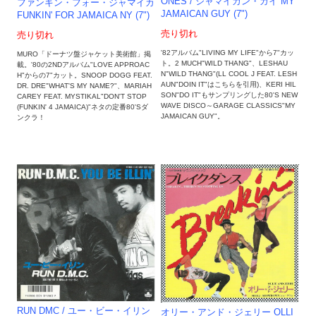
ONES / ジャマイカン・ガイ MY
ファンキン・フォー・ジャマイカ
JAMAICAN GUY (7")
FUNKIN' FOR JAMAICA NY (7")
売り切れ
売り切れ
'82アルバム"LIVING MY LIFE"から7"カッ
MURO「ドーナツ盤ジャケット美術館」掲
ト。2 MUCH"WILD THANG"、LESHAU
載。'80の2NDアルバム"LOVE APPROAC
N"WILD THANG"(LL COOL J FEAT. LESH
H"からの7"カット。SNOOP DOGG FEAT.
AUN"DOIN IT"はこちらを引用)、KERI HIL
DR. DRE"WHAT'S MY NAME?"、MARIAH
SON"DO IT"もサンプリングした80'S NEW
CAREY FEAT. MYSTIKAL"DON'T STOP
WAVE DISCO～GARAGE CLASSICS"MY
(FUNKIN' 4 JAMAICA)"ネタの定番80'Sダ
JAMAICAN GUY"。
ンクラ！
RUN DMC / ユー・ビー・イリン
オリー・アンド・ジェリー OLLI