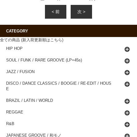
< 前
次 >
CATEGORY
全ての商品 (新入荷更新順はこちら)
HIP HOP
SOUL / FUNK / RARE GROOVE (LP+45s)
JAZZ / FUSION
DISCO / DANCE CLASSICS / BOOGIE / RE-EDIT / HOUS
E
BRAZIL / LATIN / WORLD
REGGAE
R&B
JAPANESE GROOVE / 和モノ