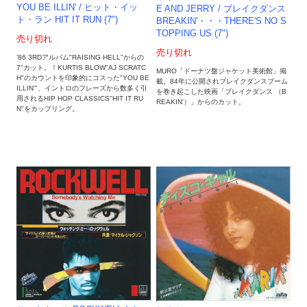
YOU BE ILLIN' / ヒット・イッ
E AND JERRY / ブレイクダンス
ト・ラン HIT IT RUN (7")
BREAKIN'・・・THERE'S NO S
TOPPING US (7")
売り切れ
売り切れ
'86 3RDアルバム"RAISING HELL"からの
7"カット。！KURTIS BLOW"AJ SCRATC
MURO「ドーナツ盤ジャケット美術館」掲
H"のカウントを印象的にコスった"YOU BE
載。84年に公開されブレイクダンスブーム
ILLIN'"、イントロのフレーズから数多く引
を巻き起こした映画「ブレイクダンス （B
用されるHIP HOP CLASSICS"HIT IT RU
REAKIN'）」からのカット。
N"をカップリング。