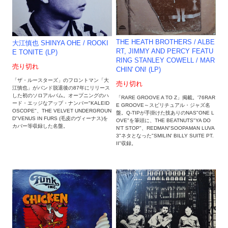
THE HEATH BROTHERS / ALBE
大江慎也 SHINYA OHE / ROOKI
RT, JIMMY AND PERCY FEATU
E TONITE (LP)
RING STANLEY COWELL / MAR
売り切れ
CHIN' ON! (LP)
「ザ・ルースターズ」のフロントマン「大
売り切れ
江慎也」がバンド脱退後の87年にリリース
した初のソロアルバム。オープニングのハ
「RARE GROOVE A TO Z」掲載。'76RAR
ード・エッジなアップ・ナンバー"KALEID
E GROOVE～スピリチュアル・ジャズ名
OSCOPE"、THE VELVET UNDERGROUN
盤。Q-TIPが手掛けた技ありのNAS"ONE L
D"VENUS IN FURS (毛皮のヴィーナス)を
OVE"を筆頭に、THE BEATNUTS"YA DO
カバー等収録した名盤。
N'T STOP"、REDMAN"SOOPAMAN LUVA
3"ネタとなった"SMILIN' BILLY SUITE PT.
II"収録。