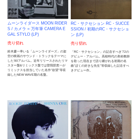
ムーンライダース MOON RIDER
RC・サクセション RC・SUCCE
S / カメラ = 万年筆 CAMERA E
SSION / 初期のRC・サクセショ
GAL STYLO (LP)
ン (LP)
売り切れ
売り切れ
鈴木慶一率いる「ムーンライダーズ」の架
「RC・サクセション」の記念すべき'72の
空の映画のサウンド・トラックをテーマに
デビュー・アルバム。高校時代の美術教師
した'80アルバム。近年リリースされたリマ
を歌った現在まで語り継がれる初期の名
スター盤&リミックス盤では曽我部恵一が
曲"ぼくの好きな先生"等収録した記念すべ
リミックスを担当していた名作"欲望"等収
きデビュー作。
録したNEW WAVE期の名盤。