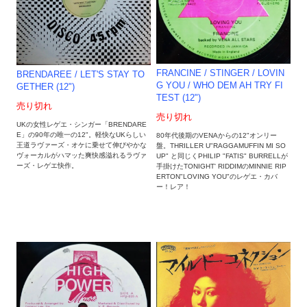
FRANCINE / STINGER / LOVIN
BRENDAREE / LET'S STAY TO
G YOU / WHO DEM AH TRY FI
GETHER (12")
TEST (12")
売り切れ
売り切れ
UKの女性レゲエ・シンガー「BRENDARE
E」の90年の唯一の12"。軽快なUKらしい
80年代後期のVENAからの12"オンリー
王道ラヴァーズ・オケに乗せて伸びやかな
盤。THRILLER U"RAGGAMUFFIN MI SO
ヴォーカルがハマッた爽快感溢れるラヴァ
UP" と同じくPHILIP "FATIS" BURRELLが
ーズ・レゲエ快作。
手掛けたTONIGHT' RIDDIMのMINNIE RIP
ERTON"LOVING YOU"のレゲエ・カバ
ー！レア！