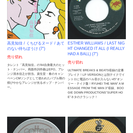
ESTHER WILLIAMS / LAST NIG
高見知佳 / くちびるヌード / あて
HT CHANGED IT ALL (I REALLY
のない待ちぼうけ (7")
HAD A BALL) (7")
売り切れ
売り切れ
タレント「高見知佳」の'84自身最大のヒッ
ト・ナンバー。両面作詞作曲はEPO。アレ
ULTIMATE BREAKS & BEATS収録の定番
ンジ清水信之が担当。資生堂・春のキャン
ブレイク！LP VERSIONとは別テイクでイ
ペーンCMソングとして使われたバブル期の
ントロに電話のベル音が入らない45"オン
煌びやかなアレンジが光るポップ・ナンバ
リー・テイク盤！RYUHEI THE MAN" A M
ー。
ESSAGE FROM THE MAN 3"収録、BOO
GIE DOWN PRODUCTIONS"SUPER HO
E"ネタのクラシック！