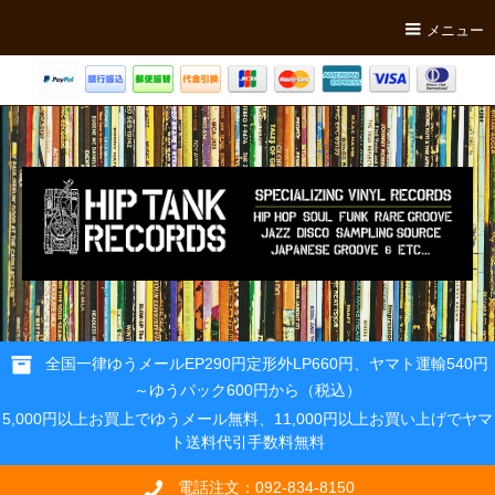
メニュー
全国一律ゆうメールEP290円定形外LP660円、ヤマト運輸540円
～ゆうパック600円から（税込）
5,000円以上お買上でゆうメール無料、11,000円以上お買い上げでヤマ
ト送料代引手数料無料
電話注文：092-834-8150