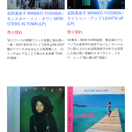
吉田美奈子 MINAKO YOSHIDA /
吉田美奈子 MINAKO YOSHIDA /
ライトゥン・アップ LIGHT'N UP
モンスター・イン・タウン MON
(LP)
STERS IN TOWN (LP)
売り切れ
売り切れ
'82東京～NEW YORK録音、東京発のフリ
'81リリースの和製ファンク名盤と誉れ高い
ーソウル名作中の名作アルバム！サバービ
一枚！IDUT BOYSプレイで近年はRE-EDIT
アに取り上げられ吉田美奈子の中でも非常
盤がリリースされるなど人気再燃した、12
に人気の高い究極のスターライト・メロ
インチはレアなことで知られる名曲"TOW
ウ・ミッド"頬に夜の灯"収録！
N"収録！