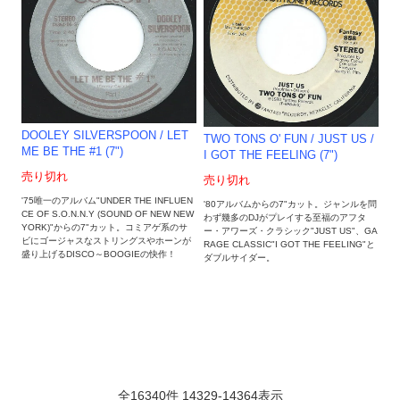
DOOLEY SILVERSPOON / LET
TWO TONS O' FUN / JUST US /
ME BE THE #1 (7")
I GOT THE FEELING (7")
売り切れ
売り切れ
'75唯一のアルバム"UNDER THE INFLUEN
'80アルバムからの7"カット。ジャンルを問
CE OF S.O.N.N.Y (SOUND OF NEW NEW
わず幾多のDJがプレイする至福のアフタ
YORK)"からの7"カット。コミアゲ系のサ
ー・アワーズ・クラシック"JUST US"、GA
ビにゴージャスなストリングスやホーンが
RAGE CLASSIC"I GOT THE FEELING"と
盛り上げるDISCO～BOOGIEの快作！
ダブルサイダー。
全
16340
件
14329
-
14364
表示