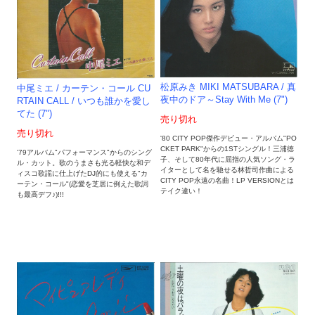
松原みき MIKI MATSUBARA / 真
中尾ミエ / カーテン・コール CU
夜中のドア～Stay With Me (7")
RTAIN CALL / いつも誰かを愛し
てた (7")
売り切れ
売り切れ
'80 CITY POP傑作デビュー・アルバム"PO
CKET PARK"からの1STシングル！三浦徳
'79アルバム"パフォーマンス"からのシング
子、そして80年代に屈指の人気ソング・ラ
ル・カット。歌のうまさも光る軽快な和デ
イターとして名を馳せる林哲司作曲による
ィスコ歌謡に仕上げたDJ的にも使える"カ
CITY POP永遠の名曲！LP VERSIONとは
ーテン・コール"(恋愛を芝居に例えた歌詞
テイク違い！
も最高デフ♪)!!!