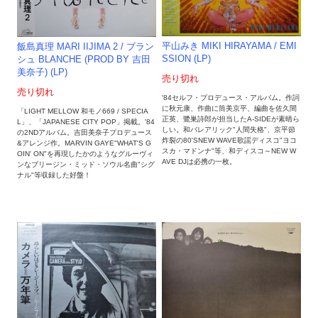
平山みき MIKI HIRAYAMA / EMI
飯島真理 MARI IIJIMA 2 / ブラン
SSION (LP)
シュ BLANCHE (PROD BY 吉田
美奈子) (LP)
売り切れ
売り切れ
'84セルフ・プロデュース・アルバム。作詞
に秋元康、作曲に筒美京平、編曲を佐久間
「LIGHT MELLOW 和モノ669 / SPECIA
正英、鷺巣詩郎が担当したA-SIDEが素晴ら
L」、「JAPANESE CITY POP」掲載。'84
しい。和バレアリック"人間失格"、京平節
の2NDアルバム。吉田美奈子プロデュース
炸裂の80'SNEW WAVE歌謡ディスコ"ヨコ
&アレンジ作。MARVIN GAYE"WHAT'S G
スカ・マドンナ"等、和ディスコ～NEW W
OIN' ON"を再現したかのようなグルーヴィ
AVE DJは必携の一枚。
ンなブリージン・ミッド・ソウル名曲"シグ
ナル"等収録した好盤！