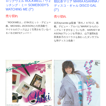
ロックウェル ROCKWELL / ウォ
朝比奈マリア MARIA ASAHINA /
ッチング・ミー SOMEBODY'S
ディスコ・ギャル DISCO GAL
WATCHING ME (7")
(7")
売り切れ
売り切れ
「ROCKWELL」の'84大ヒット・デビュー
吉沢dynamite.jp監修「和モノ A TO Z」掲
曲。MICHAEL JACKSONとの共演曲で、
載。デビュー・アルバム"MARIA"からのシ
マイケルのフックはよく引用されているバ
ングル！すぎやまこういち作、HARVEY M
キバキの80'Sナンバー！
ASONがアレンジを手掛け、山下達郎&吉
田美奈子のコーラスも加わったダンサブル
な和ディスコ名曲！