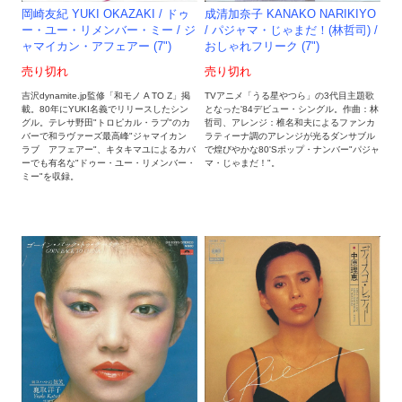
岡崎友紀 YUKI OKAZAKI / ドゥ
成清加奈子 KANAKO NARIKIYO
ー・ユー・リメンバー・ミー / ジ
/ パジャマ・じゃまだ！(林哲司) /
ャマイカン・アフェアー (7")
おしゃれフリーク (7")
売り切れ
売り切れ
吉沢dynamite.jp監修「和モノ A TO Z」掲
TVアニメ「うる星やつら」の3代目主題歌
載。80年にYUKI名義でリリースしたシン
となった'84デビュー・シングル。作曲：林
グル。テレサ野田"トロピカル・ラブ"のカ
哲司、アレンジ：椎名和夫によるファンカ
バーで和ラヴァーズ最高峰"ジャマイカン
ラティーナ調のアレンジが光るダンサブル
ラブ アフェアー"、キタキマユによるカバ
で煌びやかな80'Sポップ・ナンバー"パジャ
ーでも有名な"ドゥー・ユー・リメンバー・
マ・じゃまだ！"。
ミー"を収録。