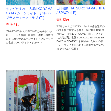
山下達郎 TATSURO YAMASHITA
やまがたすみこ SUMIKO YAMA
/ SPACY (LP)
GATA / ムーンライト・ジルバ /
プラスティック・ラブ (7")
売り切れ
売り切れ
'77リリースの2NDアルバム！本作を達郎の
ベスト作に推す人も多く、特にHIP HOP世
'77の9THアルバム"FLYING"からのシング
代のDJ～RARE GROOVE～和モノファン
ル・カット！作詞：松本隆、作曲：鈴木茂
に人気の高い名盤！DJ XXXL"NIPPON BR
によるボッサ調ムーンライト・フローター
EAKS & BEATS"にも収録された極太のド
の名曲"ムーンライト・ジルバ"！
ラム・ブレイクから始まる海外でも大人気
の"DANCER"収録！