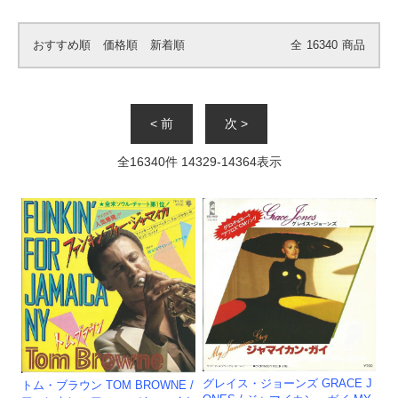
おすすめ順
価格順
新着順
全
16340
商品
< 前
次 >
全
16340
件
14329
-
14364
表示
グレイス・ジョーンズ GRACE J
トム・ブラウン TOM BROWNE /