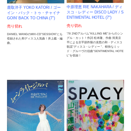
中原理恵 RIE NAKAHARA / ディ
鹿取洋子 YOKO KATORI / ゴー
スコ・レディー DISCO LADY / S
イン・バック・トゥ・チャイナ
ENTIMENTAL HOTEL (7")
GOIN' BACK TO CHINA (7")
売り切れ
売り切れ
'78 2NDアルバム"KILLING ME"からのシン
DANIEL WANGのMIX-CD"SESSION"にも
グル・カット！作詞 松本隆、作曲 筒美京
収録された和ディスコ人気曲！井上鑑・編
平による京平節炸裂の哀愁の和・ディスコ
曲。
歌謡"ディスコ・レディー "、軽快なミッ
ド・グルーヴの佳曲"SENTIMENTAL HOTE
L"を収録！