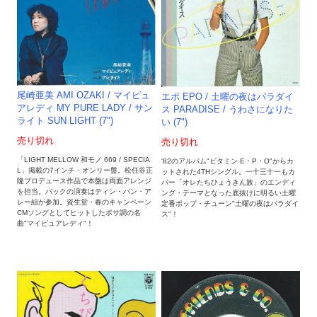
尾崎亜美 AMI OZAKI / マイピュ
エポ EPO / 土曜の夜はパラダイ
アレディ MY PURE LADY / サン
ス PARADISE / うわさになりた
ライト SUN LIGHT (7")
い (7")
売り切れ
売り切れ
「LIGHT MELLOW 和モノ 669 / SPECIA
'82のアルバム"ビタミン E・P・O"からカ
L」掲載の7インチ・オンリー盤。松任谷正
ットされた4THシングル。一十三十一もカ
隆プロデュース作品で本盤は両面アレンジ
バー「オレたちひょうきん族」のエンディ
を担当。バックの演奏はティン・パン・ア
ング・テーマとなった底抜けに明るい土曜
レー組が参加。資生堂・春のキャンペーン
定番ポップ・チューン"土曜の夜はパラダイ
CMソングとしてヒットしたボサ調の名
ス"！
曲"マイピュアレディ"！