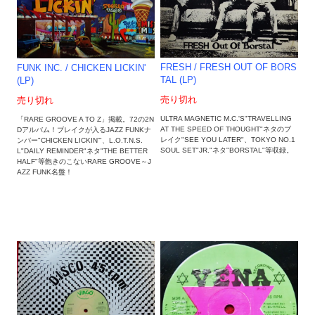
FRESH / FRESH OUT OF BORS
FUNK INC. / CHICKEN LICKIN'
TAL (LP)
(LP)
売り切れ
売り切れ
ULTRA MAGNETIC M.C.'S"TRAVELLING
「RARE GROOVE A TO Z」掲載。72の2N
AT THE SPEED OF THOUGHT"ネタのブ
Dアルバム！ブレイクが入るJAZZ FUNKナ
レイク"SEE YOU LATER"、TOKYO NO.1
ンバー"CHICKEN LICKIN'"、L.O.T.N.S.
SOUL SET"JR."ネタ"BORSTAL"等収録。
L"DAILY REMINDER"ネタ"THE BETTER
HALF"等飽きのこないRARE GROOVE～J
AZZ FUNK名盤！