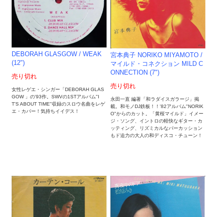
DEBORAH GLASGOW / WEAK
宮本典子 NORIKO MIYAMOTO /
(12")
マイルド・コネクション MILD C
ONNECTION (7")
売り切れ
売り切れ
女性レゲエ・シンガー「DEBORAH GLAS
GOW 」の'93作。SWVの1STアルバム"I
永田一直 編著「和ラダイスガラージ」掲
T'S ABOUT TIME"収録のスロウ名曲をレゲ
載。和モノDJ鉄板！！'82アルバム"NORIK
エ・カバー！気持ちイイデス！
O"からのカット。「黄桜マイルド」イメー
ジ・ソング、イントロの軽快なギター・カ
ッティング、リズミカルなパーカッション
もド迫力の大人の和ディスコ・チューン！