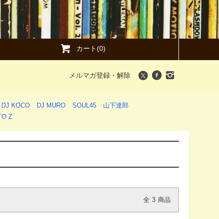
カート(0)
メルマガ登録・解除
DJ KOCO
DJ MURO
SOUL45
山下達郎
O Z
全
3
商品