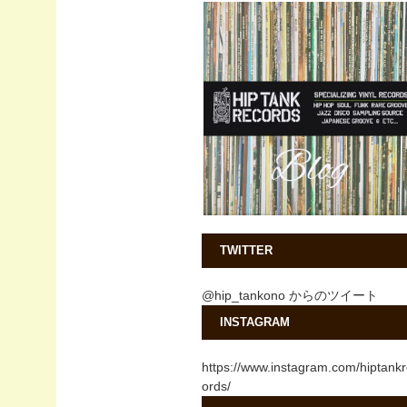
TWITTER
@hip_tankono からのツイート
INSTAGRAM
https://www.instagram.com/hiptank
ords/