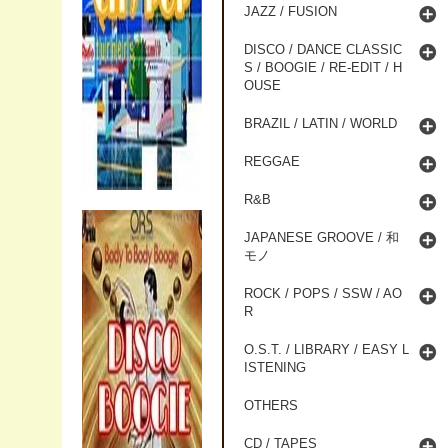
JAZZ / FUSION
DISCO / DANCE CLASSIC
S / BOOGIE / RE-EDIT / H
OUSE
BRAZIL / LATIN / WORLD
REGGAE
R&B
JAPANESE GROOVE / 和
モノ
ROCK / POPS / SSW / AO
R
O.S.T. / LIBRARY / EASY L
ISTENING
OTHERS
CD / TAPES