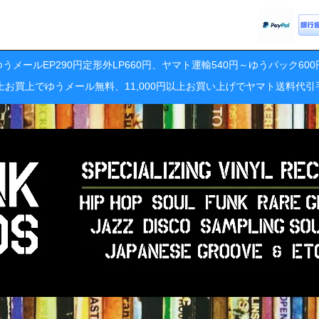
うメールEP290円定形外LP660円、ヤマト運輸540円～ゆうパック60
円以上お買上でゆうメール無料、11,000円以上お買い上げでヤマト送料代