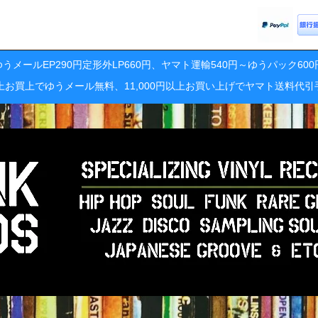
うメールEP290円定形外LP660円、ヤマト運輸540円～ゆうパック60
円以上お買上でゆうメール無料、11,000円以上お買い上げでヤマト送料代