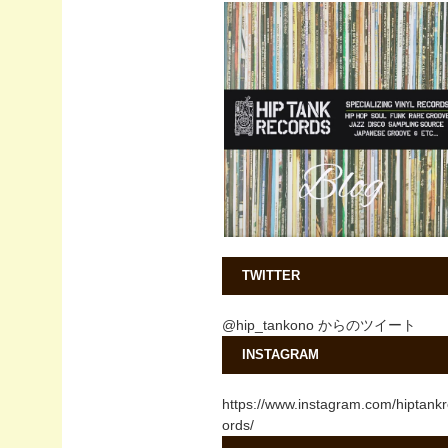
TWITTER
@hip_tankono からのツイート
INSTAGRAM
https://www.instagram.com/hiptank
ords/