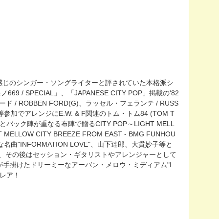
した感じのシンガー・ソングライターと評されていた本格派シ
 / SPECIAL」、「JAPANESE CITY POP」掲載の'82
 / ROBBEN FORD(G)、ラッセル・フェランテ / RUSS
CHO)等参加でアレンジにE.W. & F関連のトム・トム84 (TOM T
N"とバック陣が重なる布陣で贈るCITY POP～LIGHT MELL
OW CITY BREEZE FROM EAST - BMG FUNHOU
名曲"INFORMATION LOVE"、山下達郎、大貫妙子等と
活動し、その後はセッション・ギタリストやアレンジャーとして
手掛けたドリーミーなアーバン・メロウ・ミディアム"I
りレア！