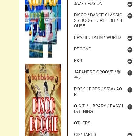
JAZZ / FUSION
DISCO / DANCE CLASSIC
S / BOOGIE / RE-EDIT / H
OUSE
BRAZIL / LATIN / WORLD
REGGAE
R&B
JAPANESE GROOVE / 和
モノ
ROCK / POPS / SSW / AO
R
O.S.T. / LIBRARY / EASY L
ISTENING
OTHERS
CD / TAPES