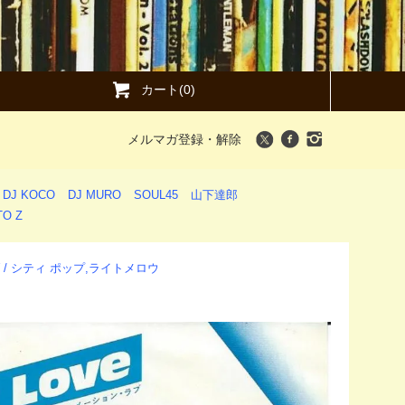
カート(0)
メルマガ登録・解除
DJ KOCO
DJ MURO
SOUL45
山下達郎
O Z
LOW / シティ ポップ,ライトメロウ