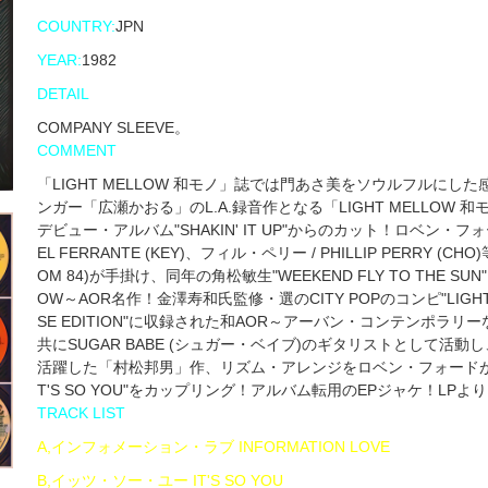
COUNTRY:
JPN
YEAR:
1982
DETAIL
COMPANY SLEEVE。
COMMENT
「LIGHT MELLOW 和モノ」誌では門あさ美をソウルフルに
ンガー「広瀬かおる」のL.A.録音作となる「LIGHT MELLOW 和モノ669
デビュー・アルバム"SHAKIN' IT UP"からのカット！ロベン・フォード
EL FERRANTE (KEY)、フィル・ペリー / PHILLIP PERRY (
OM 84)が手掛け、同年の角松敏生"WEEKEND FLY TO THE SU
OW～AOR名作！金澤寿和氏監修・選のCITY POPのコンピ"LIGHT MELL
SE EDITION"に収録された和AOR～アーバン・コンテンポラリーな
共にSUGAR BABE (シュガー・ベイブ)のギタリストとして
活躍した「村松邦男」作、リズム・アレンジをロベン・フォードが
T'S SO YOU"をカップリング！アルバム転用のEPジャケ！LPよ
TRACK LIST
A,インフォメーション・ラブ INFORMATION LOVE
B,イッツ・ソー・ユー IT'S SO YOU