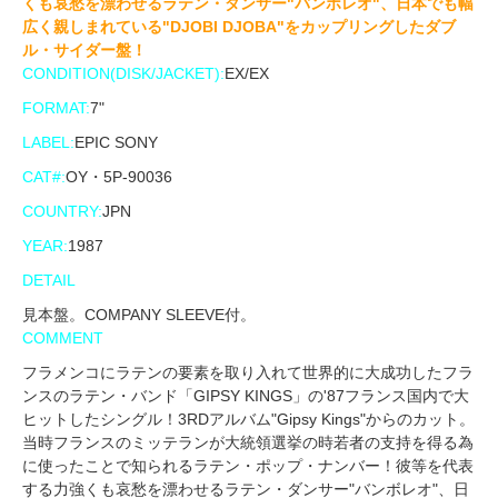
くも哀愁を漂わせるラテン・ダンサー"バンボレオ"、日本でも幅
広く親しまれている"DJOBI DJOBA"をカップリングしたダブ
ル・サイダー盤！
CONDITION(DISK/JACKET):
EX/EX
FORMAT:
7"
LABEL:
EPIC SONY
CAT#:
OY・5P-90036
COUNTRY:
JPN
YEAR:
1987
DETAIL
見本盤。COMPANY SLEEVE付。
COMMENT
フラメンコにラテンの要素を取り入れて世界的に大成功したフラ
ンスのラテン・バンド「GIPSY KINGS」の'87フランス国内で大
ヒットしたシングル！3RDアルバム"Gipsy Kings"からのカット。
当時フランスのミッテランが大統領選挙の時若者の支持を得る為
に使ったことで知られるラテン・ポップ・ナンバー！彼等を代表
する力強くも哀愁を漂わせるラテン・ダンサー"バンボレオ"、日