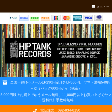
メニュー
全国一律ゆうメールEP290円定形外LP660円、ヤマト運輸540円
～ゆうパック600円から（税込）
5,000円以上お買上でゆうメール無料、11,000円以上お買い上げでヤマ
ト送料代引手数料無料
電話注文：092-834-8150