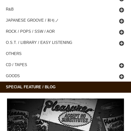
R&B
JAPANESE GROOVE / 和モノ
ROCK / POPS / SSW / AOR
O.S.T. / LIBRARY / EASY LISTENING
OTHERS
CD / TAPES
GOODS
SPECIAL FEATURE / BLOG