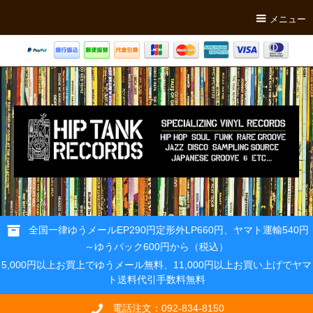
メニュー
全国一律ゆうメールEP290円定形外LP660円、ヤマト運輸540円
～ゆうパック600円から（税込）
5,000円以上お買上でゆうメール無料、11,000円以上お買い上げでヤマ
ト送料代引手数料無料
電話注文：092-834-8150