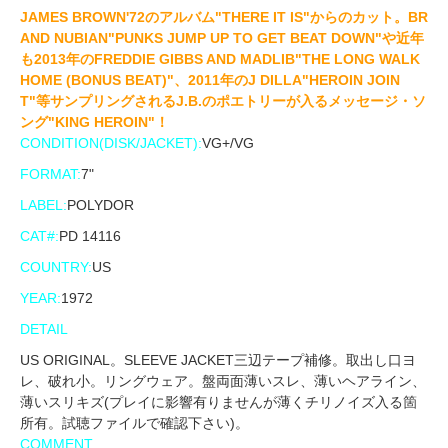
JAMES BROWN'72のアルバム"THERE IT IS"からのカット。BR
AND NUBIAN"PUNKS JUMP UP TO GET BEAT DOWN"や近年
も2013年のFREDDIE GIBBS AND MADLIB"THE LONG WALK
HOME (BONUS BEAT)"、2011年のJ DILLA"HEROIN JOIN
T"等サンプリングされるJ.B.のポエトリーが入るメッセージ・ソ
ング"KING HEROIN"！
CONDITION(DISK/JACKET):
VG+/VG
FORMAT:
7"
LABEL:
POLYDOR
CAT#:
PD 14116
COUNTRY:
US
YEAR:
1972
DETAIL
US ORIGINAL。SLEEVE JACKET三辺テープ補修。取出し口ヨ
レ、破れ小。リングウェア。盤両面薄いスレ、薄いヘアライン、
薄いスリキズ(プレイに影響有りませんが薄くチリノイズ入る箇
所有。試聴ファイルで確認下さい)。
COMMENT