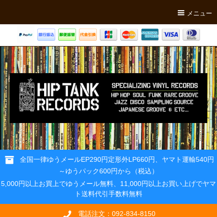
メニュー
全国一律ゆうメールEP290円定形外LP660円、ヤマト運輸540円
～ゆうパック600円から（税込）
5,000円以上お買上でゆうメール無料、11,000円以上お買い上げでヤマ
ト送料代引手数料無料
電話注文：092-834-8150