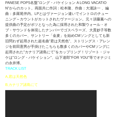
PANESE POPS名盤"ロング・バケイション A LONG VACATIO
N"からのカット。両面共に作詞：松本隆、作曲：大瀧詠一 、編
曲：多羅尾伴内。LPとはヴァージョン違いでイントロのチュー
ニング～カウントがカットされたヴァージョン。元々須藤薫への
提供曲の予定がボツとなった為に採用された和製ウォール・オ
ブ・サウンドを体現したナンバーでゴスペラーズ、大貫妙子等数
多くのカバー、サントリー「金麦」を始めCMソングとしても新
旧問わず起用された超名曲"君は天然色"、ストリングス・アレン
ジを前田憲男が手掛けたこちらも数多くのカバーやCMソングに
起用された"カナリア諸島にて"をカップリング！リゾート・ジャ
ケは"ロング・バケイション"、山下達郎"FOR YOU"等でオナジミ
の永井博。
TRACK LIST
A,君は天然色
B,カナリア諸島にて