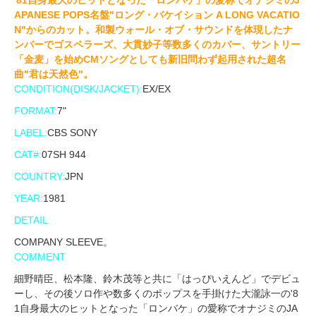
'81自身最大のヒットとなった「ロンバケ」の愛称でオナジミのJ
APANESE POPS名盤"ロング・バケイション A LONG VACATIO
N"からのカット。和製ウォール・オブ・サウンドを体現したナ
ンバーでゴスペラーズ、大貫妙子等数多くのカバー、サントリー
「金麦」を始めCMソングとしても新旧問わず起用された超名
曲"君は天然色"。
CONDITION(DISK/JACKET):
EX/EX
FORMAT:
7"
LABEL:
CBS SONY
CAT#:
07SH 944
COUNTRY:
JPN
YEAR:
1981
DETAIL
COMPANY SLEEVE。
COMMENT
細野晴臣、松本隆、鈴木茂等と共に「はっぴいえんど」でデビュ
ーし、その後ソロ作や数多くのポップスを手掛けた大瀧詠一の'8
1自身最大のヒットとなった「ロンバケ」の愛称でオナジミのJA