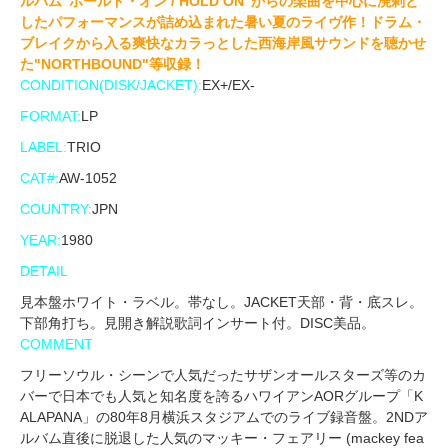
ルバム"ホールド・オン / HOLD ON"からの楽曲を中心に溌剌と
したパフォーマンスが詰め込まれた暑い夏のライヴ作！ドラム・
ブレイクから入る爽快なカラっとした西海岸風サウンドを聴かせ
た"NORTHBOUND"等収録！
CONDITION(DISK/JACKET):
EX+/EX-
FORMAT:
LP
LABEL:
TRIO
CAT#:
AW-1052
COUNTRY:
JPN
YEAR:
1980
DETAIL
見本盤ホワイト・ラベル。帯なし。JACKET天部・背・底スレ。
下部角打ち。見開き解説歌詞インサート付。DISC美品。
COMMENT
フリーソウル・シーンで人気だったサザンオールスターズ等のカ
バーで日本でも人気と知名度を誇るハワイアンAORグループ「K
ALAPANA」の80年8月横浜スタジアムでのライブ録音盤。2NDア
ルバム直後に脱退した人気のマッキー・フェアリー (mackey fea