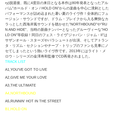
ry)脱退後、既に4度目の来日となる本作は80年発表となったアル
バム"ホールド・オン / HOLD ON"からの楽曲を中心に溌剌とした
パフォーマンスが詰め込まれた暑い夏のライヴ作！全体的にフュ
ージョン・サウンドですが、ドラム・ブレイクから入る爽快なカ
ラっとした西海岸風サウンドを聴かせた"NORTHBOUND"や"RU
N AND HIDE"、当時の新曲ナンバーとなったグルーヴィーな"HO
LD ON"等収録！同日のフェス・ライヴ"ジャパン・ジャム・II"は
サザンオール・スターズやパラシュートが出演、そしてアトラン
タ・リズム・セクションやチープ・トリップのファンも見事にノ
セてしまったという熱いライヴ作です。2013年にはライト・メ
ロウ・シリーズの金澤寿和監修でCD再発されました。
TRACK LIST
A1,YOU'VE GOT TO LIVE
A2,GIVE ME YOUR LOVE
A3,THE ULTIMATE
A4,NORTHBOUND
A5,RUNNIN' HOT IN THE STREET
B1,HOLD ON