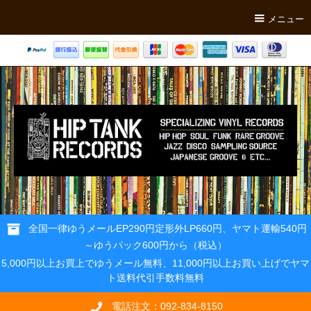
メニュー
全国一律ゆうメールEP290円定形外LP660円、ヤマト運輸540円
～ゆうパック600円から（税込）
5,000円以上お買上でゆうメール無料、11,000円以上お買い上げでヤマ
ト送料代引手数料無料
電話注文：092-834-8150