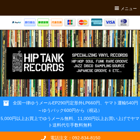
メニュー
全国一律ゆうメールEP290円定形外LP660円、ヤマト運輸540円
～ゆうパック600円から（税込）
5,000円以上お買上でゆうメール無料、11,000円以上お買い上げでヤマ
ト送料代引手数料無料
電話注文：092-834-8150