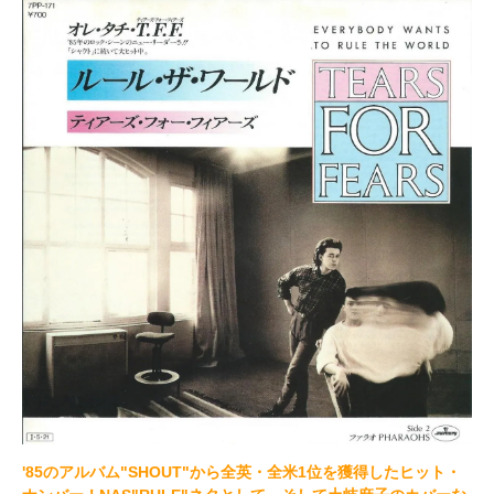
'85のアルバム"SHOUT"から全英・全米1位を獲得したヒット・