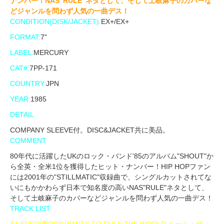
ナンバー！NAS"RULE"ネタとして、そして土岐麻子のカバーな
どジャンルを問わず人気の一曲デス！
CONDITION(DISK/JACKET):
EX+/EX+
FORMAT:
7"
LABEL:
MERCURY
CAT#:
7PP-171
COUNTRY:
JPN
YEAR:
1985
DETAIL
COMPANY SLEEVE付。DISC&JACKET共に美品。
COMMENT
80年代に活躍したUKのロック・バンド'85のアルバム"SHOUT"か
ら全英・全米1位を獲得したヒット・ナンバー！HIP HOPファン
には2001年の"STILLMATIC"収録曲で、シングルカットされてな
いにもかかわらず日本で知名度の高いNAS"RULE"ネタとして、
そして土岐麻子のカバーなどジャンルを問わず人気の一曲デス！
TRACK LIST