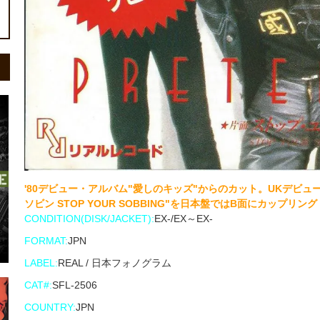
'80デビュー・アルバム"愛しのキッズ"からのカット。UKデビュー
ソビン STOP YOUR SOBBING"を日本盤ではB面にカップリング
CONDITION(DISK/JACKET):
EX-/EX～EX-
FORMAT:
JPN
LABEL:
REAL / 日本フォノグラム
CAT#:
SFL-2506
COUNTRY:
JPN