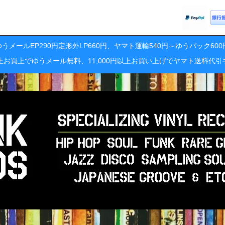
うメールEP290円定形外LP660円、ヤマト運輸540円～ゆうパック60
円以上お買上でゆうメール無料、11,000円以上お買い上げでヤマト送料代