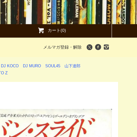
カート(0)
メルマガ登録・解除
DJ KOCO
DJ MURO
SOUL45
山下達郎
O Z