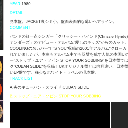
YEAR:
1980
DETAIL
見本盤。JACKET裏シミ小。盤面表面的な薄いヘアライン。
COMMENT
バンドの紅一点シンガー「クリッシー・ハインド(Chrissie Hy
テンダーズ」のデビュー・アルバム"愛しのキッズ"からのカット。同アルバム
COOLINGの名カバー"IT'S YOU"収録の2001年アルバム"クローカ /
れていましたが、本曲もアルバム中でも双璧を成す人気の本国UKで
ー"ストップ・ユア・ソビン STOP YOUR SOBBING"を日
ク"CUBAN SLIDE"を収録！UKオリジナル盤とは内容違い
いEP盤です。稀少なホワイト・ラベルの見本盤。
TRACK LIST
A,炎のキューバン・スライド CUBAN SLIDE
B,ストップ・ユア・ソビン STOP YOUR SOBBING