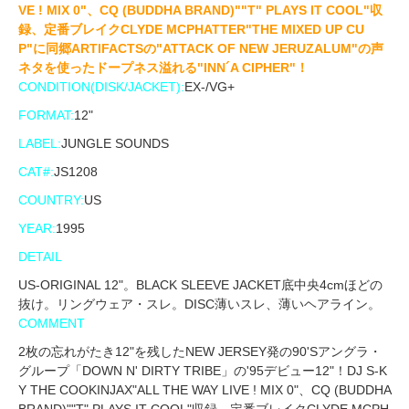
VE ! MIX 0"、CQ (BUDDHA BRAND)""T" PLAYS IT COOL"収
録、定番ブレイクCLYDE MCPHATTER"THE MIXED UP CU
P"に同郷ARTIFACTSの"ATTACK OF NEW JERUZALUM"の声
ネタを使ったドープネス溢れる"INN´A CIPHER"！
CONDITION(DISK/JACKET):
EX-/VG+
FORMAT:
12"
LABEL:
JUNGLE SOUNDS
CAT#:
JS1208
COUNTRY:
US
YEAR:
1995
DETAIL
US-ORIGINAL 12"。BLACK SLEEVE JACKET底中央4cmほどの
抜け。リングウェア・スレ。DISC薄いスレ、薄いヘアライン。
COMMENT
2枚の忘れがたき12"を残したNEW JERSEY発の90'Sアングラ・
グループ「DOWN N' DIRTY TRIBE」の'95デビュー12"！DJ S-K
Y THE COOKINJAX"ALL THE WAY LIVE ! MIX 0"、CQ (BUDDHA
BRAND)""T" PLAYS IT COOL"収録、定番ブレイクCLYDE MCPH