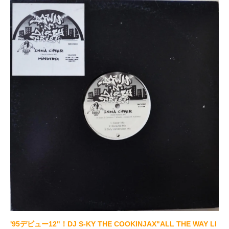
'95デビュー12"！DJ S-KY THE COOKINJAX"ALL THE WAY LI