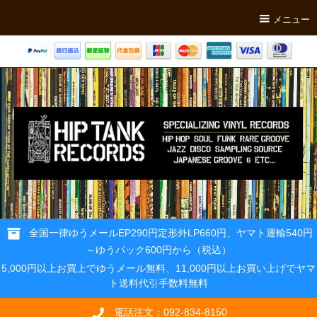
メニュー
全国一律ゆうメールEP290円定形外LP660円、ヤマト運輸540円
～ゆうパック600円から（税込）
5,000円以上お買上でゆうメール無料、11,000円以上お買い上げでヤマ
ト送料代引手数料無料
電話注文：092-834-8150