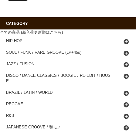
CATEGORY
全ての商品 (新入荷更新順はこちら)
HIP HOP
SOUL / FUNK / RARE GROOVE (LP+45s)
JAZZ / FUSION
DISCO / DANCE CLASSICS / BOOGIE / RE-EDIT / HOUS
E
BRAZIL / LATIN / WORLD
REGGAE
R&B
JAPANESE GROOVE / 和モノ