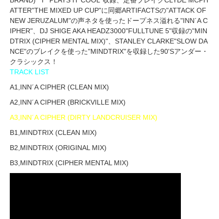
ATTER"THE MIXED UP CUP"に同郷ARTIFACTSの"ATTACK OF
NEW JERUZALUM"の声ネタを使ったドープネス溢れる"INN´A C
IPHER"、DJ SHIGE AKA HEADZ3000"FULLTUNE 5"収録の"MIN
DTRIX (CIPHER MENTAL MIX)"、STANLEY CLARKE"SLOW DA
NCE"のブレイクを使った"MINDTRIX"を収録した90'Sアンダー・
クラシックス！
TRACK LIST
A1,INN´A CIPHER (CLEAN MIX)
A2,INN´A CIPHER (BRICKVILLE MIX)
A3,INN´A CIPHER (DIRTY LANDCRUISER MIX)
B1,MINDTRIX (CLEAN MIX)
B2,MINDTRIX (ORIGINAL MIX)
B3,MINDTRIX (CIPHER MENTAL MIX)