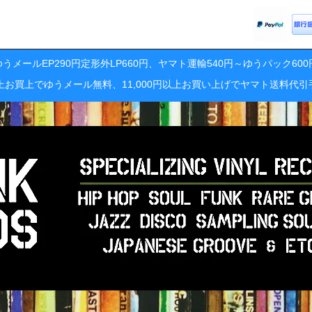
うメールEP290円定形外LP660円、ヤマト運輸540円～ゆうパック60
円以上お買上でゆうメール無料、11,000円以上お買い上げでヤマト送料代