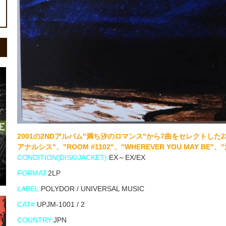
2001の2NDアルバム"満ち汐のロマンス"から7曲をセレクトした2枚組
アナルシス"、"ROOM #1102"、"WHEREVER YOU MAY BE"
CONDITION(DISK/JACKET):
EX～EX/EX
FORMAT:
2LP
LABEL:
POLYDOR / UNIVERSAL MUSIC
CAT#:
UPJM-1001 / 2
COUNTRY:
JPN