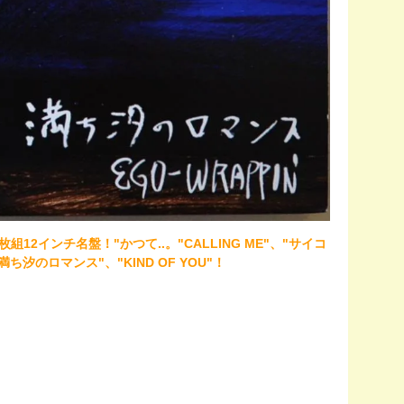
12インチ名盤！"かつて..。"CALLING ME"、"サイコ
、"満ち汐のロマンス"、"KIND OF YOU"！