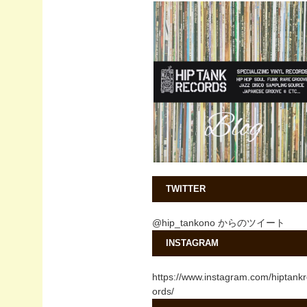
TWITTER
@hip_tankono からのツイート
INSTAGRAM
https://www.instagram.com/hiptank
ords/