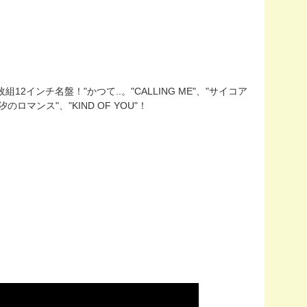
12インチ名盤！"かつて..。"CALLING ME"、"サイコア
ち汐のロマンス"、"KIND OF YOU"！