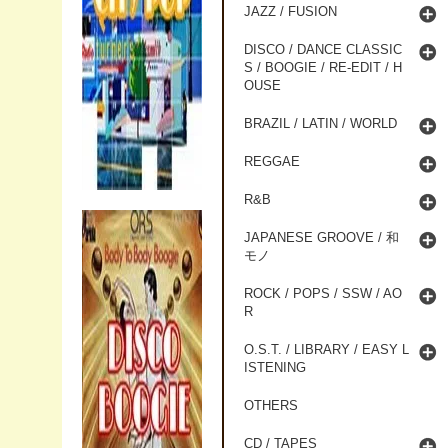
JAZZ / FUSION
DISCO / DANCE CLASSIC
S / BOOGIE / RE-EDIT / H
OUSE
BRAZIL / LATIN / WORLD
REGGAE
R&B
JAPANESE GROOVE / 和
モノ
ROCK / POPS / SSW / AO
R
O.S.T. / LIBRARY / EASY L
ISTENING
OTHERS
CD / TAPES