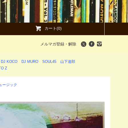
カート(0)
メルマガ登録・解除
DJ KOCO
DJ MURO
SOUL45
山下達郎
O Z
・ミュージック