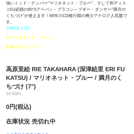
強いミッド・ナンバー"マリオネット・ブルー"、そして和ディス
コDJ必聴の80'Sアーバン・ブラコン～ブギー・ダンサー"満月の
くちづけ"が使えます！88年のCD移行期の稀少アナログ人気盤で
す。
TRACK LIST
A,マリオネット・ブルー
B,満月のくちづけ
高原里絵 RIE TAKAHARA (深津絵里 ERI FU
KATSU) / マリオネット・ブルー / 満月のく
ちづけ (7")
SV-9383
0円(税込)
在庫状況 売切れ中