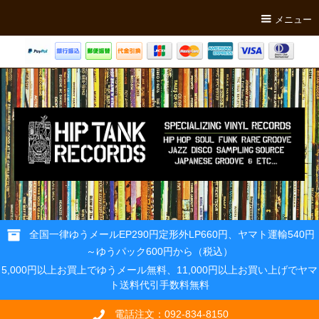
メニュー
全国一律ゆうメールEP290円定形外LP660円、ヤマト運輸540円
～ゆうパック600円から（税込）
5,000円以上お買上でゆうメール無料、11,000円以上お買い上げでヤマ
ト送料代引手数料無料
電話注文：092-834-8150