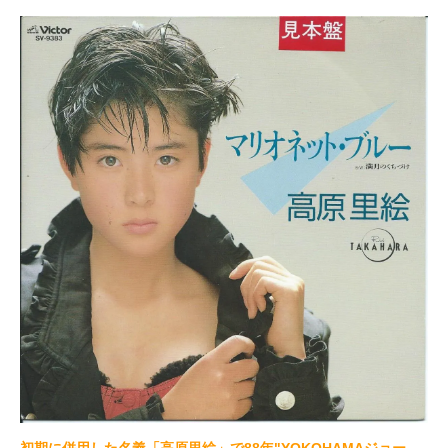
初期に併用した名義「高原里絵」で88年"YOKOHAMAジョー