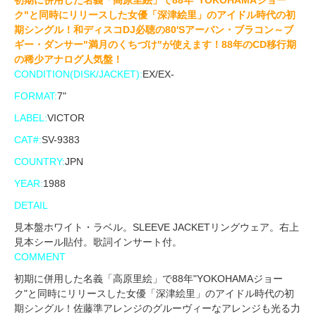
ク"と同時にリリースした女優「深津絵里」のアイドル時代の初
期シングル！和ディスコDJ必聴の80'Sアーバン・ブラコン～ブ
ギー・ダンサー"満月のくちづけ"が使えます！88年のCD移行期
の稀少アナログ人気盤！
CONDITION(DISK/JACKET):
EX/EX-
FORMAT:
7"
LABEL:
VICTOR
CAT#:
SV-9383
COUNTRY:
JPN
YEAR:
1988
DETAIL
見本盤ホワイト・ラベル。SLEEVE JACKETリングウェア。右上
見本シール貼付。歌詞インサート付。
COMMENT
初期に併用した名義「高原里絵」で88年"YOKOHAMAジョー
ク"と同時にリリースした女優「深津絵里」のアイドル時代の初
期シングル！佐藤準アレンジのグルーヴィーなアレンジも光る力