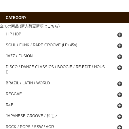
CATEGORY
全ての商品 (新入荷更新順はこちら)
HIP HOP
SOUL / FUNK / RARE GROOVE (LP+45s)
JAZZ / FUSION
DISCO / DANCE CLASSICS / BOOGIE / RE-EDIT / HOUS
E
BRAZIL / LATIN / WORLD
REGGAE
R&B
JAPANESE GROOVE / 和モノ
ROCK / POPS / SSW / AOR