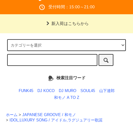
受付時間：15:00～21:00
新入荷はこちらから
検索注目ワード
FUNK45
DJ KOCO
DJ MURO
SOUL45
山下達郎
和モノ A TO Z
ホーム
>
JAPANESE GROOVE / 和モノ
>
IDOL,LUXURY SONG / アイドル,ラグジュアリー歌謡