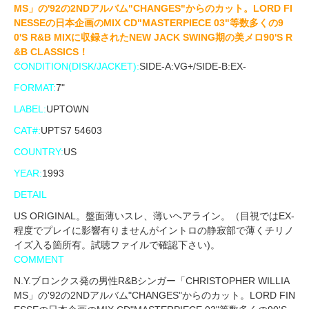
MS」の'92の2NDアルバム"CHANGES"からのカット。LORD FI
NESSEの日本企画のMIX CD"MASTERPIECE 03"等数多くの9
0'S R&B MIXに収録されたNEW JACK SWING期の美メロ90'S R
&B CLASSICS！
CONDITION(DISK/JACKET):
SIDE-A:VG+/SIDE-B:EX-
FORMAT:
7"
LABEL:
UPTOWN
CAT#:
UPTS7 54603
COUNTRY:
US
YEAR:
1993
DETAIL
US ORIGINAL。盤面薄いスレ、薄いヘアライン。（目視ではEX-
程度でプレイに影響有りませんがイントロの静寂部で薄くチリノ
イズ入る箇所有。試聴ファイルで確認下さい)。
COMMENT
N.Y.ブロンクス発の男性R&Bシンガー「CHRISTOPHER WILLIA
MS」の'92の2NDアルバム"CHANGES"からのカット。LORD FIN