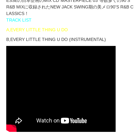
ESSEの日本企画のMIX CD"MASTERPIECE 03"等数多くの90'S
R&B MIXに収録されたNEW JACK SWING期の美メロ90'S R&B C
LASSICS！
TRACK LIST
A,EVERY LITTLE THING U DO
B,EVERY LITTLE THING U DO (INSTRUMENTAL)