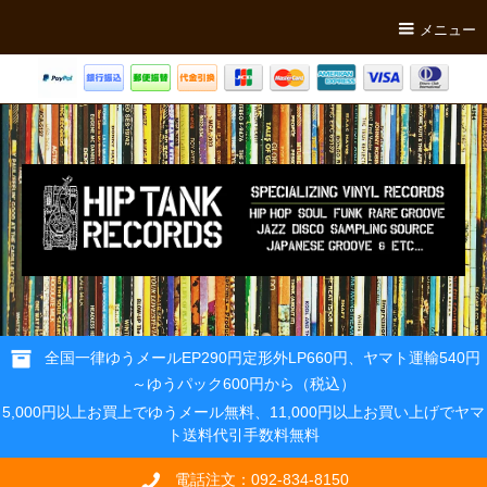
メニュー
全国一律ゆうメールEP290円定形外LP660円、ヤマト運輸540円
～ゆうパック600円から（税込）
5,000円以上お買上でゆうメール無料、11,000円以上お買い上げでヤマ
ト送料代引手数料無料
電話注文：092-834-8150