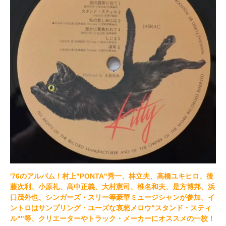
'76のアルバム！村上"PONTA"秀一、林立夫、高橋ユキヒロ、後
藤次利、小原礼、高中正義、大村憲司、椎名和夫、是方博邦、浜
口茂外也、シンガーズ・スリー等豪華ミュージシャンが参加。イ
ントロはサンプリング・ユーズな哀愁メロウ"スタンド・スティ
ル""等、クリエーターやトラック・メーカーにオススメの一枚！