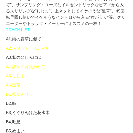
て"、サンプリング・ユーズなイルセントリックなピアノから入
るスリリングな"しじま"、上ネタとしてイケそうな"道草"、45回
転早回し使いでイケそうなイントロから入る"盆がえり"等、クリ
エーターやトラック・メーカーにオススメの一枚！
TRACK LIST
A1,雨の露草に似て
A2,スタンド・スティル
A3,私の悲しみには
A4,誰かに背負われて
A5,しじま
A6,道草
B1,盆がえり
B2,時
B3,くぐりぬけた花水木
B4,吐息
B5,めまい