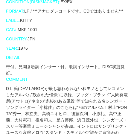
CONDITION(DISK/JACKET):
EX/EX
FORMAT:
LP / ***アナログレコードです。CDではありません***
LABEL:
KITTY
CAT#:
MKF 1001
COUNTRY:
JPN
YEAR:
1976
DETAIL
帯付。見開き歌詞インサート付。歌詞インサート。DISC状態良
好。
COMMENT
D.L.氏(DEV LARGE)が最も忘れられない和モノとしてレコメン
したアルバム"残された憧憬"に収録、ブッダ・ブランド"人間発電
所(アウトロ)"ネタの"糸杉のある風景"等で知られる名シンガー・
ソングライター「小椋佳」のこちらは'76のアルバム！村上"PON
TA"秀一、林立夫、高橋ユキヒロ、後藤次利、小原礼、高中正
義、大村憲司、椎名和夫、是方博邦、浜口茂外也、シンガーズ・
スリー等豪華ミュージシャンが参加。イントロはサンプリング・
ユーズな哀愁メロウ"スタンド・スティル"や"誰かに背負われ