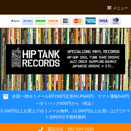
メニュー
全国一律ゆうメールEP290円定形外LP660円、ヤマト運輸540円
～ゆうパック600円から（税込）
5,000円以上お買上でゆうメール無料、11,000円以上お買い上げでヤマ
ト送料代引手数料無料
電話注文：092-834-8150