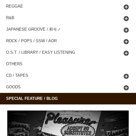
REGGAE
R&B
JAPANESE GROOVE / 和モノ
ROCK / POPS / SSW / AOR
O.S.T. / LIBRARY / EASY LISTENING
OTHERS
CD / TAPES
GOODS
SPECIAL FEATURE / BLOG