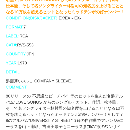
松本隆、そして名ソングライター林哲司の知名度を上げることと
なる10万枚を超えるヒットとなったミッドテンポの好ナンバー！
CONDITION(DISK/JACKET):
EX/EX～EX-
FORMAT:
7"
LABEL:
RCA
CAT#:
RVS-553
COUNTRY:
JPN
YEAR:
1979
DETAIL
盤面薄いスレ。COMPANY SLEEVE。
COMMENT
80リリースの"不思議なピーチパイ"等のヒットを生んだ名盤アル
バム"LOVE SONGS"からのシングル・カット。作詞、松本隆、
そして名ソングライター林哲司の知名度を上げることとなる10万
枚を超えるヒットとなったミッドテンポの好ナンバー！そして'7
9のアルバム"UNIVERSITY STREET"収録の自作曲でアレンジ&コ
ーラスを山下達郎、吉田美奈子もコーラス参加の"涙のワンサイ