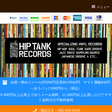
メニュー
全国一律ゆうメールEP290円定形外LP660円、ヤマト運輸540円
～ゆうパック600円から（税込）
5,000円以上お買上でゆうメール無料、11,000円以上お買い上げでヤマ
ト送料代引手数料無料
電話注文：092-834-8150