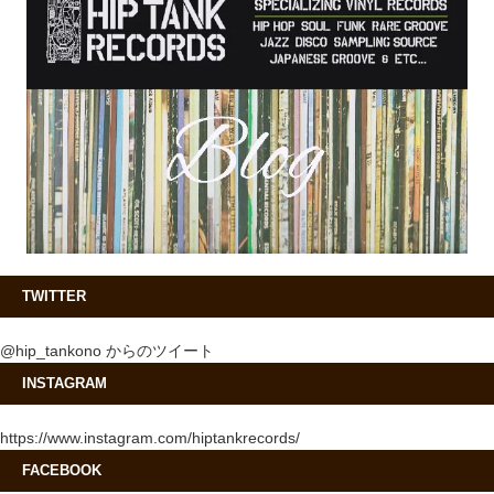
TWITTER
@hip_tankono からのツイート
INSTAGRAM
https://www.instagram.com/hiptankrecords/
FACEBOOK