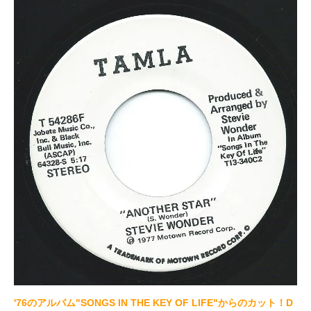
'76のアルバム"SONGS IN THE KEY OF LIFE"からのカット！D