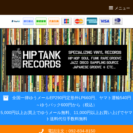
メニュー
全国一律ゆうメールEP290円定形外LP660円、ヤマト運輸540円
～ゆうパック600円から（税込）
5,000円以上お買上でゆうメール無料、11,000円以上お買い上げでヤマ
ト送料代引手数料無料
電話注文：092-834-8150