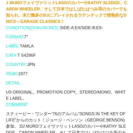
J MUROフェイヴァリットLASOのカバーやKATHY SLEDGE、C
ARON WHEELER、そして日本ではしばたはつみ等のカバーでも
知られ、未だ幾多のDJにプレイされるラテンチックで情熱的なD
ISCO～GARAGE CLASSICS！
CONDITION(DISK/JACKET):
SIDE-A:EX/SIDE-B:EX-
FORMAT:
7"
LABEL:
TAMLA
CAT#:
T 54286F
COUNTRY:
JPN
YEAR:
1977
DETAIL
US ORIGINAL。PROMOTION COPY。STEREO/MONO。WHIT
E LABEL。
COMMENT
スティービー・ワンダー'76のアルバム"SONGS IN THE KEY OF
LIFE"からのカット！ジョージ・ベンソン（GEORGE BENSON)
参加。 DJ MUROフェイヴァリットLASOのカバーやKATHY SLE
DGE、CARON WHEELER、そして日本ではしばたはつみ等のカ