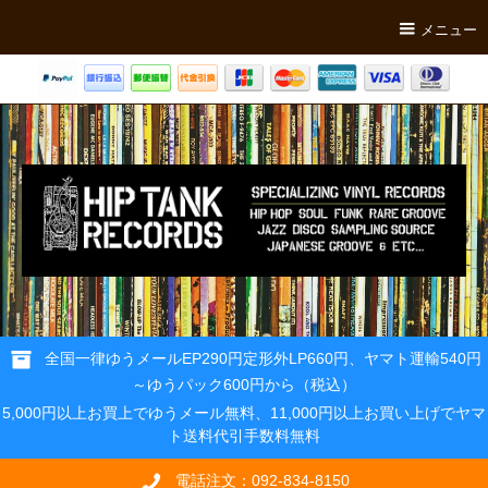
メニュー
全国一律ゆうメールEP290円定形外LP660円、ヤマト運輸540円
～ゆうパック600円から（税込）
5,000円以上お買上でゆうメール無料、11,000円以上お買い上げでヤマ
ト送料代引手数料無料
電話注文：092-834-8150