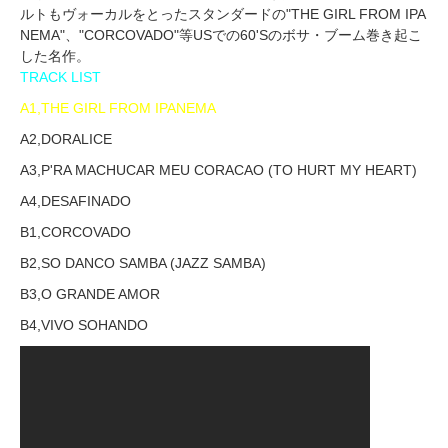
ルトもヴォーカルをとったスタンダードの"THE GIRL FROM IPA
NEMA"、"CORCOVADO"等USでの60'Sのボサ・ブーム巻き起こ
した名作。
TRACK LIST
A1,THE GIRL FROM IPANEMA
A2,DORALICE
A3,P'RA MACHUCAR MEU CORACAO (TO HURT MY HEART)
A4,DESAFINADO
B1,CORCOVADO
B2,SO DANCO SAMBA (JAZZ SAMBA)
B3,O GRANDE AMOR
B4,VIVO SOHANDO