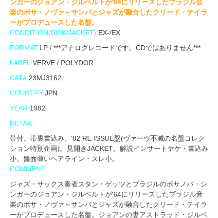
ンガーのジョアン・ジルベルトが'64にリリースしたブラジル音
楽のボサ・ノヴァ～サンバとジャズが融合したクリード・テイラ
ーがプロデュースした名盤。
CONDITION(DISK/JACKET):
EX-/EX
FORMAT:
LP / ***アナログレコードです。CDではありません***
LABEL:
VERVE / POLYDOR
CAT#:
23MJ3162
COUNTRY:
JPN
YEAR:
1982
DETAIL
帯付。帯裏書込み。'82 RE-ISSUE盤(ヴァーヴ不滅の名盤コレク
ション特別企画)。見開きJACKET。解説インサートヤケ・書込み
小。盤面薄いヘアライン・スレ小。
COMMENT
ジャズ・サックス奏者スタン・ゲッツとブラジルのボサノバ・シ
ンガーのジョアン・ジルベルトが'64にリリースしたブラジル音
楽のボサ・ノヴァ～サンバとジャズが融合したクリード・テイラ
ーがプロデュースした名盤。ジョアンの妻アストラッド・ジルベ