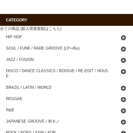
CATEGORY
全ての商品 (新入荷更新順はこちら)
HIP HOP
SOUL / FUNK / RARE GROOVE (LP+45s)
JAZZ / FUSION
DISCO / DANCE CLASSICS / BOOGIE / RE-EDIT / HOUS
E
BRAZIL / LATIN / WORLD
REGGAE
R&B
JAPANESE GROOVE / 和モノ
ROCK / POPS / SSW / AOR