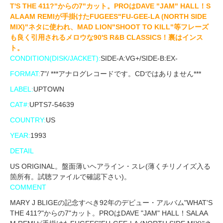
T'S THE 411?"からの7"カット。PROはDAVE "JAM" HALL！S
ALAAM REMIが手掛けたFUGEES"FU-GEE-LA (NORTH SIDE
MIX)"ネタに使われ、MAD LION"SHOOT TO KILL"等フレーズ
も良く引用されるメロウな90'S R&B CLASSICS！裏はインス
ト。
CONDITION(DISK/JACKET):
SIDE-A:VG+/SIDE-B:EX-
FORMAT:
7"/ ***アナログレコードです。CDではありません***
LABEL:
UPTOWN
CAT#:
UPTS7-54639
COUNTRY:
US
YEAR:
1993
DETAIL
US ORIGINAL。盤面薄いヘアライン・スレ(薄くチリノイズ入る
箇所有。試聴ファイルで確認下さい)。
COMMENT
MARY J BLIGEの記念すべき92年のデビュー・アルバム"WHAT'S
THE 411?"からの7"カット。PROはDAVE "JAM" HALL！SALAA