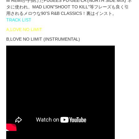
M REMIが手掛けたFUGEES"FU-GEE-LA (NORTH SIDE MIX)"ネ
タに使われ、MAD LION"SHOOT TO KILL"等フレーズも良く引
用されるメロウな90'S R&B CLASSICS！裏はインスト。
TRACK LIST
A,LOVE NO LIMIT
B,LOVE NO LIMIT (INSTRUMENTAL)