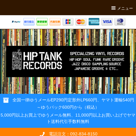
メニュー
全国一律ゆうメールEP290円定形外LP660円、ヤマト運輸540円
～ゆうパック600円から（税込）
5,000円以上お買上でゆうメール無料、11,000円以上お買い上げでヤマ
ト送料代引手数料無料
電話注文：092-834-8150