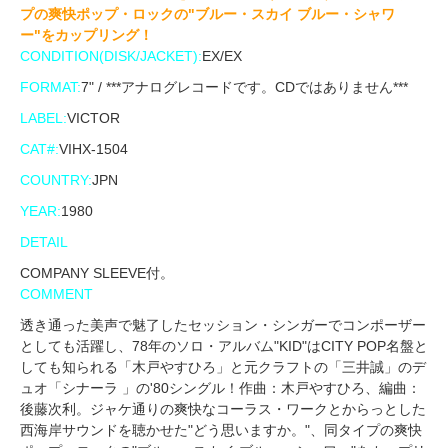
プの爽快ポップ・ロックの"ブルー・スカイ ブルー・シャワ
ー"をカップリング！
CONDITION(DISK/JACKET):
EX/EX
FORMAT:
7" / ***アナログレコードです。CDではありません***
LABEL:
VICTOR
CAT#:
VIHX-1504
COUNTRY:
JPN
YEAR:
1980
DETAIL
COMPANY SLEEVE付。
COMMENT
透き通った美声で魅了したセッション・シンガーでコンポーザー
としても活躍し、78年のソロ・アルバム"KID"はCITY POP名盤と
しても知られる「木戸やすひろ」と元クラフトの「三井誠」のデ
ュオ「シナーラ 」の'80シングル！作曲：木戸やすひろ、編曲：
後藤次利。ジャケ通りの爽快なコーラス・ワークとからっとした
西海岸サウンドを聴かせた"どう思いますか。"、同タイプの爽快