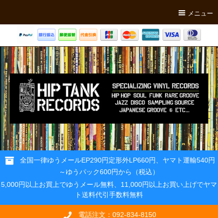
メニュー
全国一律ゆうメールEP290円定形外LP660円、ヤマト運輸540円
～ゆうパック600円から（税込）
5,000円以上お買上でゆうメール無料、11,000円以上お買い上げでヤマ
ト送料代引手数料無料
電話注文：092-834-8150