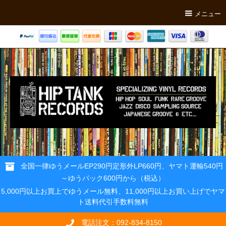
メニュー
全国一律ゆうメールEP290円定形外LP660円、ヤマト運輸540円
～ゆうパック600円から（税込）
5,000円以上お買上でゆうメール無料、11,000円以上お買い上げでヤマ
ト送料代引手数料無料
電話注文：092-834-8150