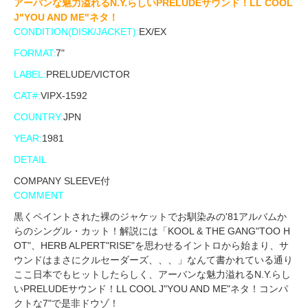
アーバンな魅力溢れるN.Y.らしいPRELUDEサウンド！LL COOL
J"YOU AND ME"ネタ！
CONDITION(DISK/JACKET):
EX/EX
FORMAT:
7"
LABEL:
PRELUDE/VICTOR
CAT#:
VIPX-1592
COUNTRY:
JPN
YEAR:
1981
DETAIL
COMPANY SLEEVE付
COMMENT
黒くペイントされた裸のジャケットでお馴染みの'81アルバムか
らのシングル・カット！解説には「KOOL & THE GANG"TOO H
OT"、HERB ALPERT"RISE"を思わせるイントロから始まり、サ
ウンドはまさにクルセーダーズ、、、」なんて書かれている通り
ここ日本でもヒットしたらしく、アーバンな魅力溢れるN.Y.らし
いPRELUDEサウンド！LL COOL J"YOU AND ME"ネタ！コンパ
クトな7"で是非ドウゾ！