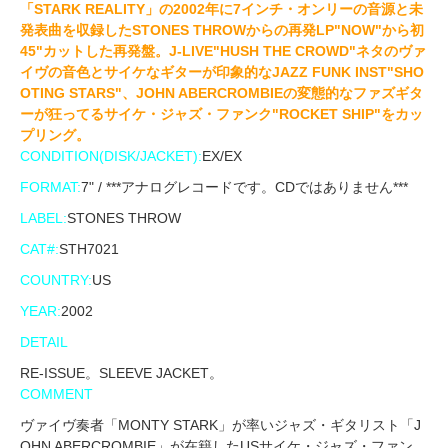
「STARK REALITY」の2002年に7インチ・オンリーの音源と未
発表曲を収録したSTONES THROWからの再発LP"NOW"から初
45"カットした再発盤。J-LIVE"HUSH THE CROWD"ネタのヴァ
イヴの音色とサイケなギターが印象的なJAZZ FUNK INST"SHO
OTING STARS"、JOHN ABERCROMBIEの変態的なファズギタ
ーが狂ってるサイケ・ジャズ・ファンク"ROCKET SHIP"をカッ
プリング。
CONDITION(DISK/JACKET):
EX/EX
FORMAT:
7" / ***アナログレコードです。CDではありません***
LABEL:
STONES THROW
CAT#:
STH7021
COUNTRY:
US
YEAR:
2002
DETAIL
RE-ISSUE。SLEEVE JACKET。
COMMENT
ヴァイヴ奏者「MONTY STARK」が率いジャズ・ギタリスト「J
OHN ABERCROMBIE」が在籍したUSサイケ・ジャズ・ファン