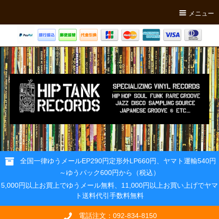
メニュー
全国一律ゆうメールEP290円定形外LP660円、ヤマト運輸540円
～ゆうパック600円から（税込）
5,000円以上お買上でゆうメール無料、11,000円以上お買い上げでヤマ
ト送料代引手数料無料
電話注文：092-834-8150