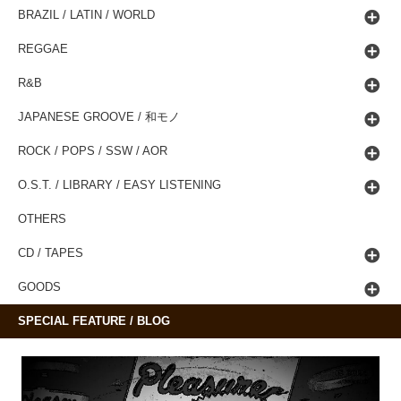
BRAZIL / LATIN / WORLD
REGGAE
R&B
JAPANESE GROOVE / 和モノ
ROCK / POPS / SSW / AOR
O.S.T. / LIBRARY / EASY LISTENING
OTHERS
CD / TAPES
GOODS
SPECIAL FEATURE / BLOG